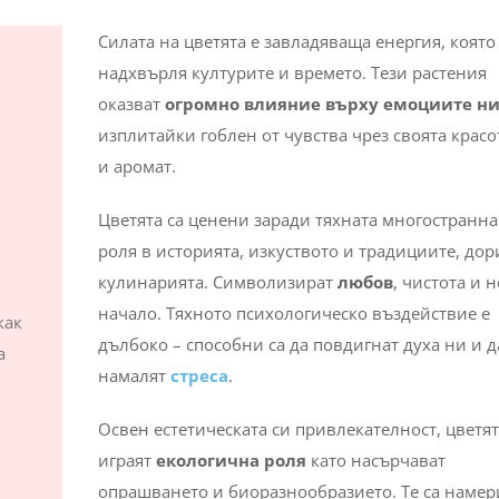
Силата на цветята е завладяваща енергия, която
надхвърля културите и времето. Тези растения
оказват
огромно влияние върху емоциите н
изплитайки гоблен от чувства чрез своята красо
и аромат.
Цветята са ценени заради тяхната многостранна
роля в историята, изкуството и традициите, дор
кулинарията. Символизират
любов
, чистота и 
начало. Тяхното психологическо въздействие е
как
дълбоко – способни са да повдигнат духа ни и д
а
намалят
стреса
.
Освен естетическата си привлекателност, цветя
–
играят
екологична роля
като насърчават
опрашването и биоразнообразието. Те са наме