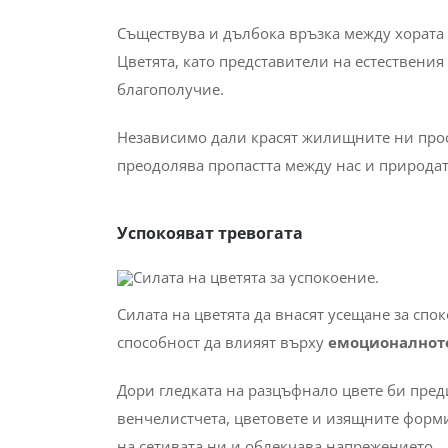
Съществува и дълбока връзка между хората 
Цветята, като представители на естествения
благополучие.
Независимо дали красят жилищните ни прост
преодолява пропастта между нас и природат
Успокояват тревогата
Силата на цветята да внасят усещане за спо
способност да влияят върху
емоционалното
Дори гледката на разцъфнало цвете би пред
венчелистчета, цветовете и изящните форми
на сетивата ни и облекчава напрежението.