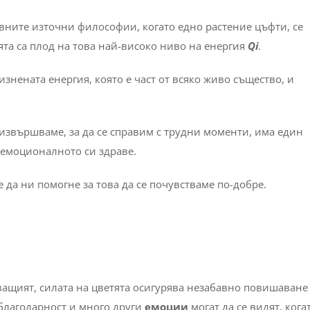
евните източни философии, когато едно растение цъфти, се
тята са плод на това най-високо ниво на енергия
Qi
.
знената енергия, която е част от всяко живо същество, и
извършваме, за да се справим с трудни моменти, има един
емоционалното си здраве.
 да ни помогне за това да се почувстваме по-добре.
ащият, силата на цветята осигурява незабавно повишаване
 благодарност и много други
емоции
могат да се видят, кога