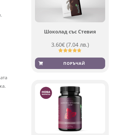
.
Шоколад със Стевия
3.60
€
(7.04 лв.)
Оценен
185
4.79
от 5,
ПОРЪЧАЙ
базирано
на
потребителски
ната
оценки
ка.