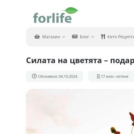
Skip
to
content
Магазин
Блог
Кето Рецепт
Силата на цветята – пода
Обновена: 04.10.2024
17
мин. четене