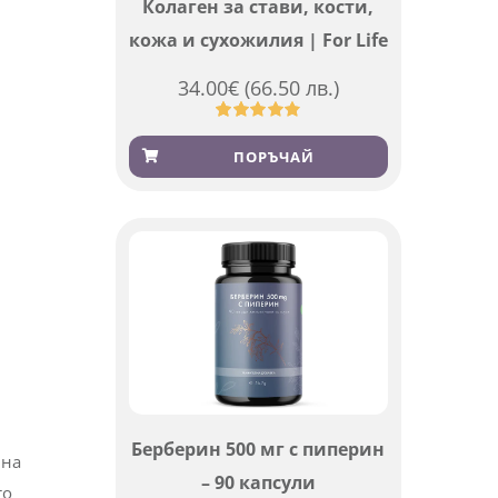
Колаген за стави, кости,
кожа и сухожилия | For Life
34.00
€
(66.50 лв.)
Оценен
923
4.83
от 5,
ПОРЪЧАЙ
базирано
на
потребителски
оценки
Берберин 500 мг с пиперин
 на
– 90 капсули
то