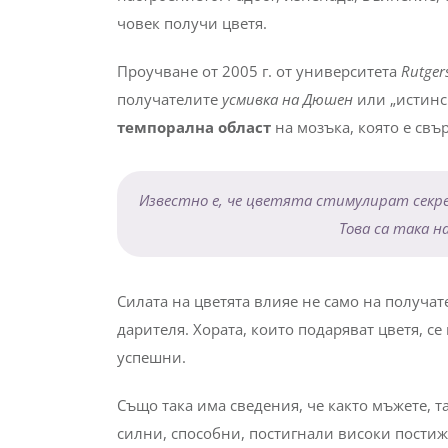
човек получи цветя.
Проучване от 2005 г. от университета
Rutger
получателите
усмивка на Дюшен
или „истинс
темпорална област
на мозъка, която е свъ
Известно е, че цветята стимулират секр
Това са така 
Силата на цветята влияе не само на получа
дарителя. Хората, които подаряват цветя, с
успешни.
Също така има сведения, че както мъжете, та
силни, способни, постигнали високи постиж