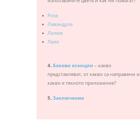
използваните цветя и как ни помагат?
Роза
Лавандула
Лилия
Лале
4.
Бахови есенции
– какво
представляват, от какво са направени и
какво е тяхното приложение?
5.
Заключение