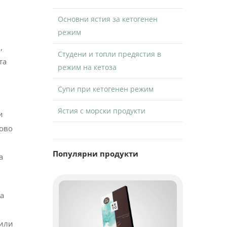
Основни ястия за кетогенен
режим
и
,
Студени и топли предястия в
та
режим на кетоза
Супи при кетогенен режим
Ястия с морски продукти
и
ново
Популярни продукти
а
та
рили