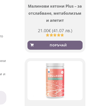
Малинови кетони Plus – за
отслабване, метаболизъм
и апетит
21.00
€
(41.07 лв.)
то
Оценен
819
4.76
от 5,
ПОРЪЧАЙ
базирано
на
потребителски
оценки
ични
и и