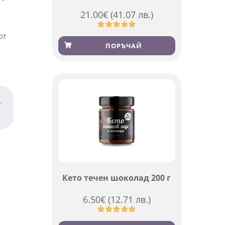
21.00
€
(41.07 лв.)
от
Оценен
369
4.84
от 5,
ПОРЪЧАЙ
базирано
на
потребителски
оценки
.
и
Кето течен шоколад 200 г
6.50
€
(12.71 лв.)
Оценен
501