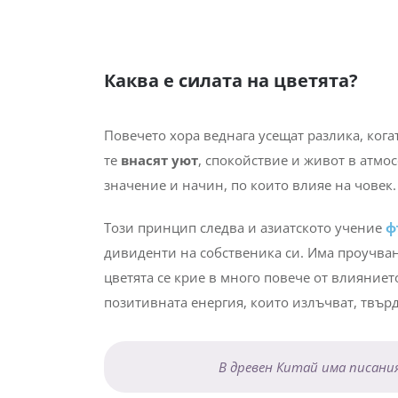
Каква е силата на цветята?
Повечето хора веднага усещат разлика, когат
те
внасят уют
, спокойствие и живот в атмо
значение и начин, по които влияе на човек.
Този принцип следва и азиатското учение
ф
дивиденти на собственика си. Има проучвани
цветята се крие в много повече от влияниет
позитивната енергия, които излъчват, твър
В древен Китай има писани