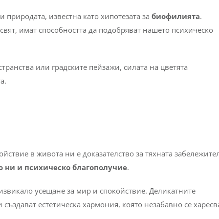
и природата, известна като хипотезата за
биофилията
.
 свят, имат способността да подобряват нашето психическо
ранства или градските пейзажи, силата на цветята
а.
койствие в живота ни е доказателство за тяхната забележите
 ни и психическо благополучие
.
извикало усещане за мир и спокойствие. Деликатните
 създават естетическа хармония, която незабавно се харесв