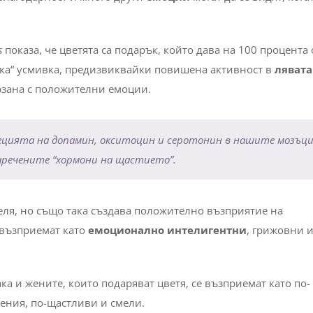
s
показа, че цветята са подарък, който дава на 100 процента 
ка“ усмивка, предизвиквайки повишена активност в
лявата
рзана с положителни емоции.
ецията на допамин, окситоцин и серотонин в нашите мозъци
наречените “хормони на щастието”.
теля, но също така създава положително възприятие на
е възприемат като
емоционално интелигентни
, грижовни 
ка и жените, които подаряват цветя, се възприемат като по-
ения, по-щастливи и смели.