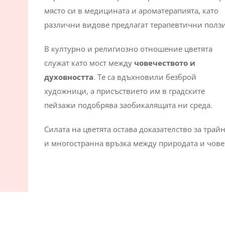
място си в медицината и ароматерапията, като
различни видове предлагат терапевтични ползи
В културно и религиозно отношение цветята
служат като мост между
човечеството и
духовността
. Те са вдъхновили безброй
художници, а присъствието им в градските
пейзажи подобрява заобикалящата ни среда.
Силата на цветята остава доказателство за трай
и многостранна връзка между природата и чове