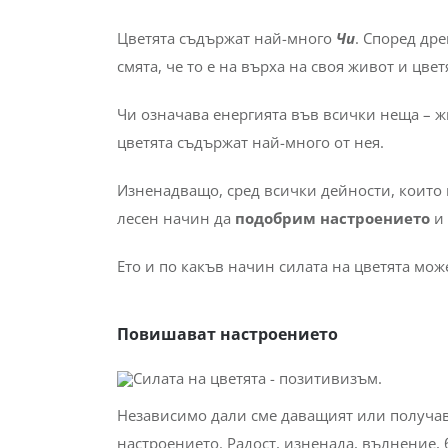
Цветята съдържат най-много
Чи
. Според др
смята, че то е на върха на своя живот и цве
Чи означава енергията във всички неща – жи
цветята съдържат най-много от нея.
Изненадващо, сред всички дейности, които 
лесен начин да
подобрим настроението
и 
Ето и по какъв начин силата на цветята може
Повишават настроението
Независимо дали сме даващият или получав
настроението. Радост, изненада, вълнение,