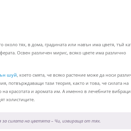
о около тях, в дома, градината или навън има цветя, тъй ка
сферата. Освен различен мирис, всяко цвете има различно
ън шуй
, което смята, че всяко растение може да носи разл
я, потвърждаващи тази теория, както и това, че силата на
о на красотата и аромата им. А именно в лечебните вибраци
дят холистиците.
я за силата на цветята –
Чи
, извираща от тях.