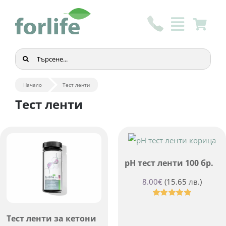
Skip
to
content
Търсене
...
Начало
Тест ленти
Тест ленти
pH тест ленти 100 бр.
8.00
€
(15.65 лв.)
Оценено
с
4.93
от 5
Тест ленти за кетони