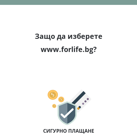
От друга страна,
Ph тест ленти Forlife
ще ви насочат
какъв е вашият
алкално-киселинен баланс
.
Нормалното Ph способства всички процеси в тялото
ни, затова е важно да го следим, като приемаме
Защо да изберете
достатъчно алкални храни.
www.forlife.bg?
Какво представляват тест лентите?
Тест лентите са способ за измерване на определени
субстанции, намиращи се в слюнката или урината,
при проба.
pH лентите
представляват тестови ивици,
която променят цвета си в зависимост от pH –
киселинността или алкалността
– на течността.
Те са евтин и относително точен начин за измерване
на pH на всяка течност, в нашия случай урина или
слюнка.
Ивица филтърна хартия
се напоява с
СИГУРНО ПЛАЩАНЕ
различните
рН индикатори
, оставя се за секунди и се