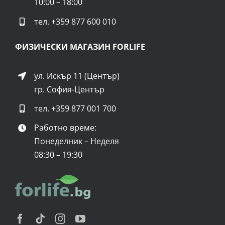
10:00 – 18:00
и повишени нива на кръвна захар. Това води до често
уриниране и дехидратация.
тел.
+359 877 600 010
Клетките в тялото не могат да оцелеят в кисела
ФИЗИЧЕСКИ МАГАЗИН FORLIFE
среда
, а комбинацията с дехидратация ускорява
увреждането на мозъка и сърцето. При което може да
ул. Искър 11 (Център)
доведе до фатален край в рамките на няколко дни.
гр. София-Център
Тест лентите за кетони могат да са полезни за хора,
тел.
+359 877 001 700
които започват кето режим и искат да следят дали са
Работно време:
навлезли във фаза на кетоза. Т.е. дали тялото изгаря
Понеделник – Неделя
мазнини за енергия, вместо въглехидрати.
08:30 – 19:30
Препоръчителното ниво на кетони в урината е
между 0.5 – 3 mmol/L
.
Тест лентите за алкално-киселинен баланс (
pH –
potential/power of hydrogen
) се използват за