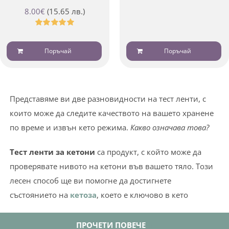
8.00
€
(15.65 лв.)
Оценено
с
4.97
от 5
Поръчай
Поръчай
Представяме ви две разновидности на тест ленти, с
които може да следите качеството на вашето хранене
по време и извън кето режима.
Какво означава това?
Тест ленти за кетони
са продукт, с който може да
проверявате нивото на кетони във вашето тяло. Този
лесен способ ще ви помогне да достигнете
състоянието на
кетоза
, което е ключово в кето
режима на хранене.
ПРОЧЕТИ ПОВЕЧЕ