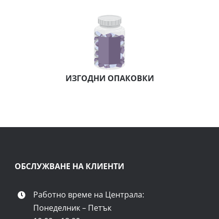
можем да установим редица показатели, свързани с
нашето здраве.
Първоначално тест лентите за кетони са били
разработени
за хора с диабет тип 1.
Целта е била
лесно и бързо да се определи дали са изложени на
ИЗГОДНИ ОПАКОВКИ
непосредствен риск от
диабетна кетоацидоза
. Това е
животозастрашаващо състояние
, което се развива,
когато в тялото няма достатъчно инсулин, който да
осигури на клетките необходимата за енергия глюкоза.
В резултат на това тялото започва да изгаря мазнини
за енергия и така се образуват кетони. Но
високите
ОБСЛУЖВАНЕ НА КЛИЕНТИ
нива на кетони са вредни за тялото
– натрупването
им води до висока киселинност на кръвта.
Работно време на Централа:
Понеделник – Петък
Организмът се опитва да изхвърли излишните кетони