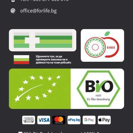
дехидратация
office@forlife.bg