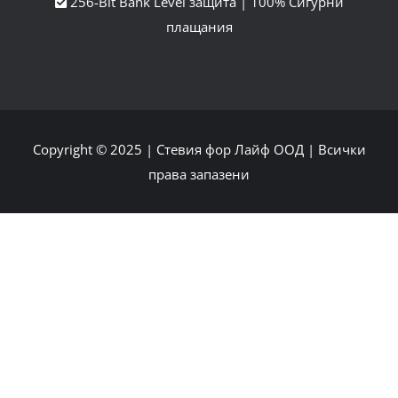
256-Bit Bank Level защита | 100% Сигурни
плащания
Copyright © 2025 |
Стевия фор Лайф ООД
| Всички
права запазени