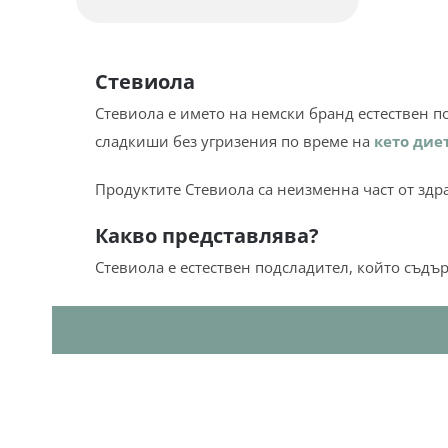
с
4.75
от 5
Стевиола
Стевиола е името на немски бранд естествен п
сладкиши без угризения по време на
кето дие
Продуктите Стевиола са неизменна част от здра
Какво представлява?
Стевиола е естествен подсладител, който съдъ
Стевиол гликозидите правят билката стевия о
се балансира сладостта и да дозираме прод
Продуктите на основата на стевия
не влияят н
ограничават приема си на
въглехидрати
.