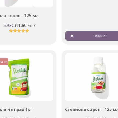
ла кокос – 125 мл
5.93
€
(11.60 лв.)
Поръчай
Оценено
с
5.00
от 5
а се
ла на прах 1кг
Стевиола сироп – 125 м