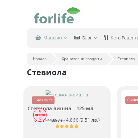
Skip
to
content
Магазин
Блог
Кето Рецепт
Начало
Хранителни продукти
Стевиола
Стевиола
Очаква се
Очакв
Стевиола вишна – 125 мл
Original
Текущата
4.86
€
(9.51 лв.)
6.08
€
(11.89 лв.)
price
цена
Оценено
was:
е:
с
5.00
от 5