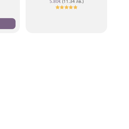
5.80
€
(11.34 лв.)
Оценено
с
4.88
от 5