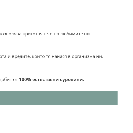
 позволява приготвянето на любимите ни
та и вредите, които тя нанася в организма ни.
 добит от
100% естествени суровини.
бходимо комбинирането им с еритритол,
за да
 за диабетици, както и за хора, които