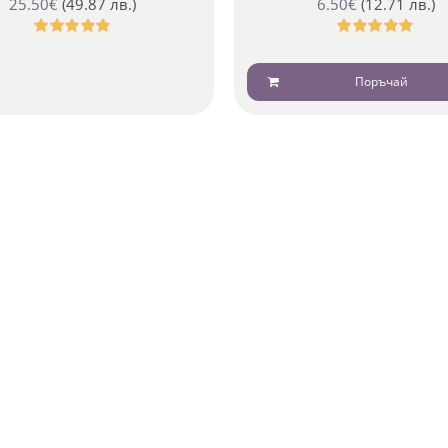
25.50
€
(49.87 лв.)
6.50
€
(12.71 лв.)
Оценено
Оценено
с
4.88
от 5
с
5.00
от 5
Поръчай