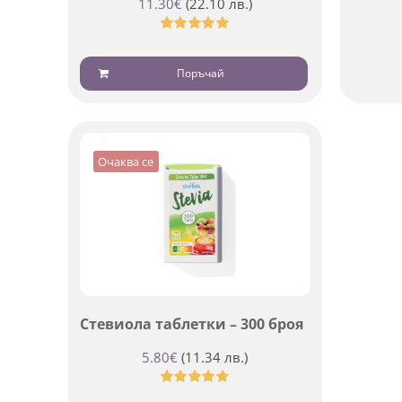
11.30
€
(22.10 лв.)
Оценено
с
5.00
от 5
Поръчай
Очаква се
Стевиола таблетки – 300 броя
5.80
€
(11.34 лв.)
Оценено