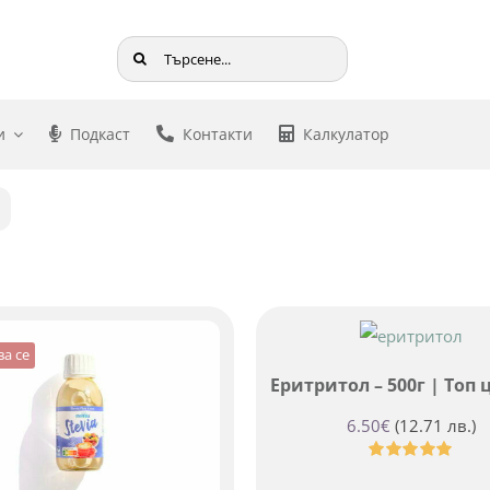
Търсене
...
и
Подкаст
Контакти
Калкулатор
а се
Еритритол – 500г | Топ 
6.50
€
(12.71 лв.)
Оценено
с
5.00
от 5