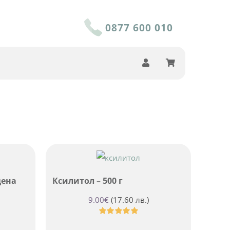
0877 600 010
цена
Ксилитол – 500 г
9.00
€
(17.60 лв.)
Оценено
с
5.00
от 5