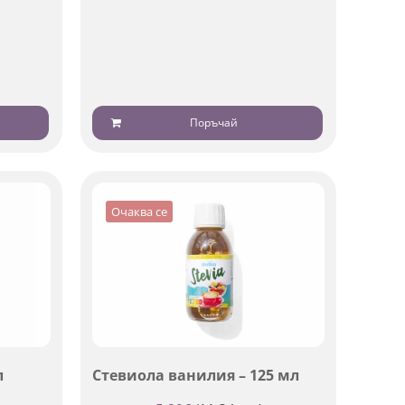
Поръчай
Очаква се
л
Стевиола ванилия – 125 мл