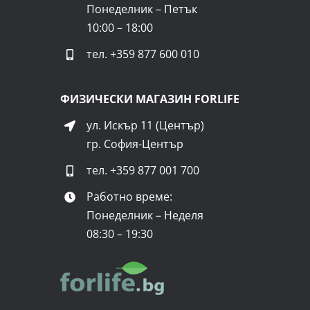
Понеделник – Петък
Какво съдържа?
10:00 – 18:00
Продуктите Стевиола
съдържат само естестве
тел.
+359 877 600 010
Произведени под строг микробиологичен контр
ФИЗИЧЕСКИ МАГАЗИН FORLIFE
пълноценно
заместват захарта в рецептите
и
ул. Искър 11 (Център)
Съвместима ли е с кето храненет
гр. София-Център
Кето храненето изключва високовъглехидратни
тел.
+359 877 001 700
30 г на ден, в режим „задържане“ на килогра
Работно време:
Стевиола не съдържа въглехидрати и е
здраво
Понеделник – Неделя
да приготвим десерти, можем да подсладим и 
08:30 – 19:30
Здравословният баланс изисква алтернативни в
Продуктите
Стевиола са вашият добър партн