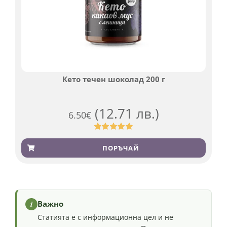
Кето течен шоколад 200 г
(12.71 лв.)
6.50
€
Оценен
501
4.91
от 5,
ПОРЪЧАЙ
базирано на
потребителски
оценки
i
Важно
Статията е с информационна цел и не