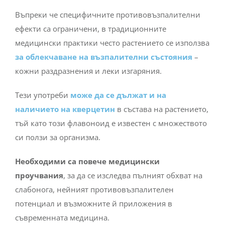
Въпреки че специфичните противовъзпалителни
ефекти са ограничени, в традиционните
медицински практики често растението се използва
за облекчаване на възпалителни състояния
–
кожни раздразнения и леки изгаряния.
Тези употреби
може да се дължат и на
наличието на кверцетин
в състава на растението,
тъй като този флавоноид е известен с множеството
си ползи за организма.
Необходими са повече медицински
проучвания
, за да се изследва пълният обхват на
слабонога, нейният противовъзпалителен
потенциал и възможните й приложения в
съвременната медицина.