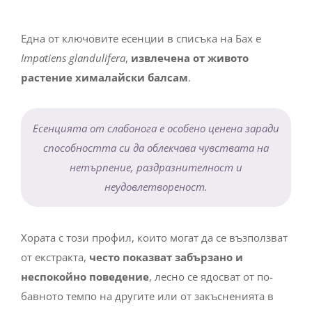
Една от ключовите есенции в списъка на Бах е
Impatiens glandulifera
,
извлечена от живото
растение хималайски балсам
.
Есенцията от слабонога е особено ценена заради
способността си да облекчава чувствата на
нетърпение, раздразнителност и
неудовлетвореност.
Хората с този профил, които могат да се възползват
от екстракта,
често показват забързано и
неспокойно поведение
, лесно се ядосват от по-
бавното темпо на другите или от закъсненията в