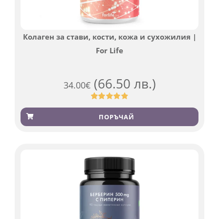
Колаген за стави, кости, кожа и сухожилия |
For Life
(66.50 лв.)
34.00
€
Оценен
923
4.83
от 5,
ПОРЪЧАЙ
базирано
на
потребителски
оценки