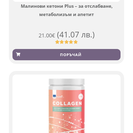
Малинови кетони Plus – за отслабване,
метаболизъм и апетит
(41.07 лв.)
21.00
€
Оценен
819
4.76
от 5,
ПОРЪЧАЙ
базирано
на
потребителски
оценки