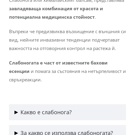
Слабонога или хималайският балсам, представлява
завладяваща комбинация от красота и
потенциална медицинска стойност
.
Въпреки че предизвиква възхищение с външния си
вид, нейните инвазивни тенденции подчертават
важността на отговорния контрол на растежа й.
Слабоногата е част от известните бахови
есенции
и помага за състояния на нетърпеливост и
свръхреакции.
Какво е слабонога?
Това е красиво едногодишно цъфтящо растение,
За какво се използва слабоногата?