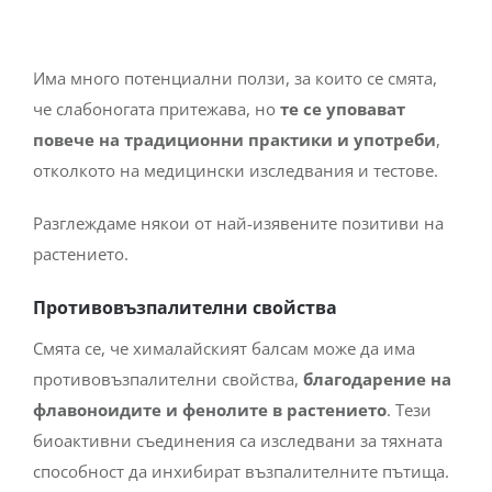
Има много потенциални ползи, за които се смята,
че слабоногата притежава, но
те се уповават
повече на традиционни практики и употреби
,
отколкото на медицински изследвания и тестове.
Разглеждаме някои от най-изявените позитиви на
растението.
Противовъзпалителни свойства
Смята се, че хималайският балсам може да има
противовъзпалителни свойства,
благодарение на
флавоноидите и фенолите в растението
. Тези
биоактивни съединения са изследвани за тяхната
способност да инхибират възпалителните пътища.