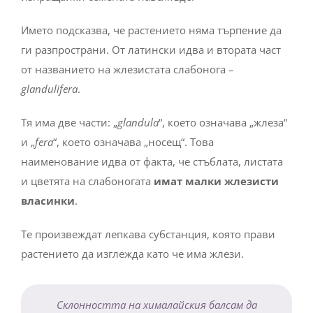
Името подсказва, че растението няма търпение да
ги разпространи. От латински идва и втората част
от названието на жлезистата слабонога –
glandulifera
.
Тя има две части: „
glandula
“, което означава „жлеза“
и „
fera
“, което означава „носещ“. Това
наименование идва от факта, че стъблата, листата
и цветята на слабоногата
имат малки жлезисти
власинки
.
Те произвеждат лепкава субстанция, която прави
растението да изглежда като че има жлези.
Склонността на хималайския балсам да