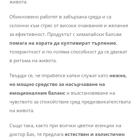
живота.
Обикновено работят в забързана среда и са
склонни към стрес от високи очаквания и желание
за ефективност. Продуктът с хималайски балсам
помага на хората да култивират търпение
,
толерантност и по-голяма способност да се движат
в ритъма на живота.
Твърди се, че impatience капки служат като
нежно,
но мощно средство за насърчаване на
емоционалния баланс
и възстановяване на
чувството за спокойствие сред предизвикателствата
на живота.
Също така, както при всички цветни есенции на
доктор Бах, тя предлага
естествен и холистичен