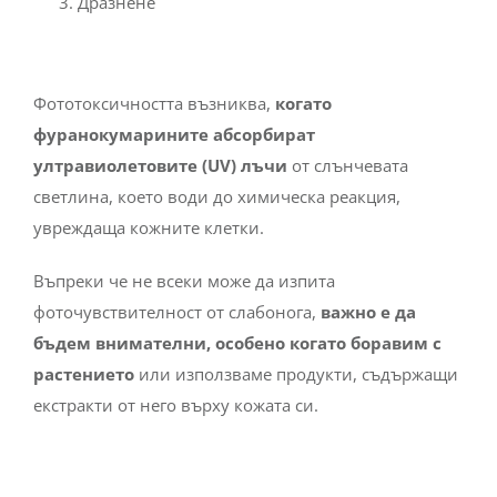
Дразнене
Фототоксичността възниква,
когато
фуранокумарините абсорбират
ултравиолетовите (UV) лъчи
от слънчевата
светлина, което води до химическа реакция,
увреждаща кожните клетки.
Въпреки че не всеки може да изпита
фоточувствителност от слабонога,
важно е да
бъдем внимателни, особено когато боравим с
растението
или използваме продукти, съдържащи
екстракти от него върху кожата си.