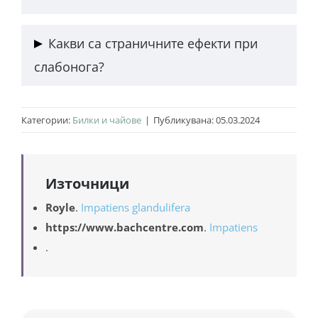
произхождащо от Хималаите – вече широко
разпространено и в много части на света. Част е
Има приложение в традиционната медицина, за
Какви са страничните ефекти при
от популярните бахови есенции. Познато е още
направата на мед и в холистичните лечения.
като хималайски балсам и полицейска каска.
слабонога?
Противопоказанията биват: алергии,
Категории:
Билки и чайове
|
Публикувана: 05.03.2024
храносмилателен дискомфорт, взаимодействие с
лекарства и фототоксичност.
Източници
Royle
.
Impatiens glandulifera
https://www.bachcentre.com
.
Impatiens
.