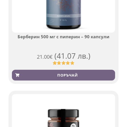
Берберин 500 мг с пиперин – 90 капсули
(41.07 лв.)
21.00
€
Оценен
369
4.84
от 5,
ПОРЪЧАЙ
базирано
на
потребителски
оценки