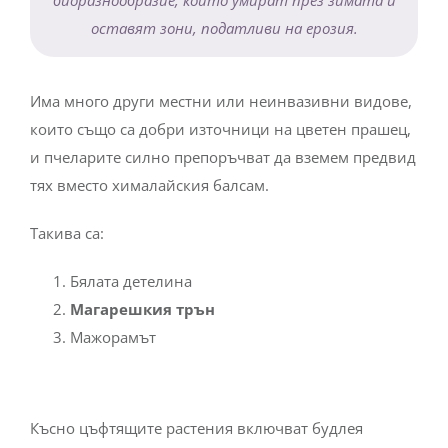
биоразнообразие, които умират през зимата и
оставят зони, податливи на ерозия.
Има много други местни или неинвазивни видове,
които също са добри източници на цветен прашец,
и пчеларите силно препоръчват да вземем предвид
тях вместо хималайския балсам.
Такива са:
Бялата детелина
Магарешкия трън
Мажорамът
Късно цъфтящите растения включват будлея