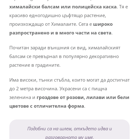
хималайски балсам или полицейска каска
. Тя е
красиво едногодишно цъфтящо растение,
произхождащо от Хималаите. Сега е
широко
разпространено и в много части на света
.
Почитан заради външния си вид, хималайският
балсам се превърнал в популярно декоративно
растение в градините.
Има високи, тънки стъбла, които могат да достигнат
до 2 метра височина. Украсени са с пищна
зеленина и
гроздове от розови, лилави или бели
цветове с отличителна форма
.
Подобни са на шлем, откъдето идва и
разговорното му име.