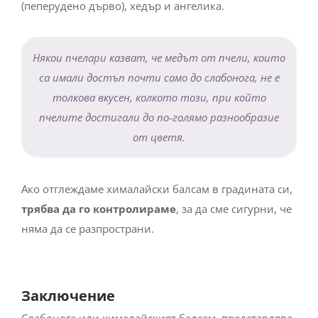
(пеперудено дърво), хедър и ангелика.
Някои пчелари казват, че медът от пчели, които
са имали достъп почти само до слабонога, не е
толкова вкусен, колкото този, при който
пчелите достигали до по-голямо разнообразие
от цветя.
Ако отглеждаме хималайски балсам в градината си,
трябва да го контролираме
, за да сме сигурни, че
няма да се разпространи.
Заключение