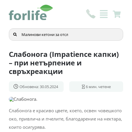
Skip
to
content
Търсене
...
Слабонога (Impatience капки)
– при нетърпение и
свръхреакции
Обновена: 30.05.2024
6
мин. четене
Слабонога е красиво цвете, което, освен човешкото
око, привлича и пчелите, благодарение на нектара,
които осигурява.