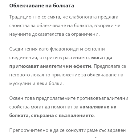
Облекчаване на болката
Традиционно се смята, че слабоногата предлага
свойства за облекчаване на болката, въпреки че
научните доказателства са ограничени.
Съединения като флавоноиди и фенолни
съединения, открити в растението,
могат да
притежават аналгетични ефекти
. Предполага се
неговото локално приложение за облекчаване на
мускулни и леки болки.
Освен това предполагаемите противовъзпалителни
свойства могат да помогнат за
намаляване на
болката, свързана с възпалението
.
Препоръчително е да се консултираме със здравен