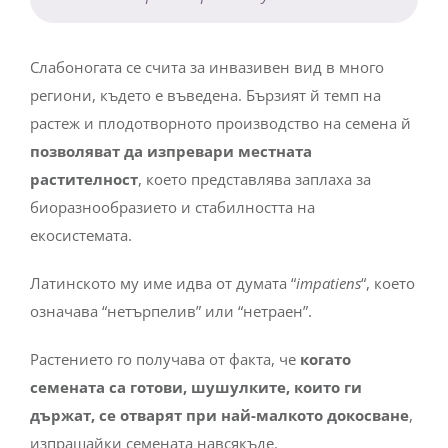
Слабоногата се счита за инвазивен вид в много
региони, където е въведена. Бързият й темп на
растеж и плодотворното производство на семена й
позволяват да изпревари местната
растителност
, което представлява заплаха за
биоразнообразието и стабилността на
екосистемата.
Латинското му име идва от думата “
impatiens
“, което
означава “нетърпелив” или “нетраен”.
Растението го получава от факта, че
когато
семената са готови, шушулките, които ги
държат, се отварят при най-малкото докосване
,
изпращайки семената навсякъде.