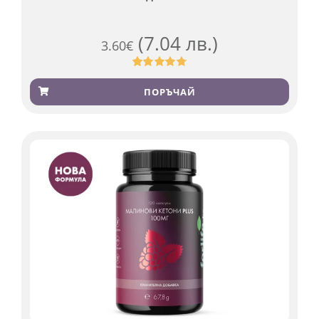
(7.04 лв.)
3.60
€
Оценен
185
4.79
от 5,
ПОРЪЧАЙ
базирано
на
потребителски
оценки