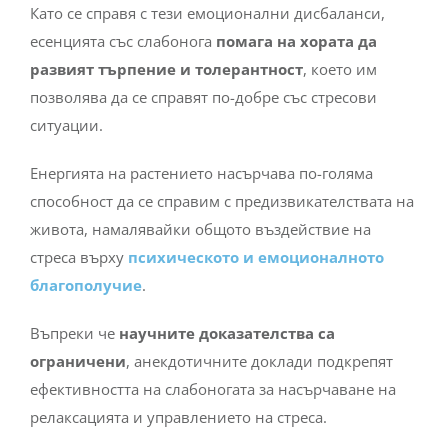
Като се справя с тези емоционални дисбаланси,
есенцията със слабонога
помага на хората да
развият търпение и толерантност
, което им
позволява да се справят по-добре със стресови
ситуации.
Енергията на растението насърчава по-голяма
способност да се справим с предизвикателствата на
живота, намалявайки общото въздействие на
стреса върху
психическото и емоционалното
благополучие
.
Въпреки че
научните доказателства са
ограничени
, анекдотичните доклади подкрепят
ефективността на слабоногата за насърчаване на
релаксацията и управлението на стреса.