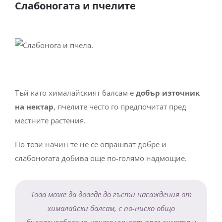
Слабоногата и пчелите
Тъй като хималайският балсам е
добър източник
на нектар
, пчелите често го предпочитат пред
местните растения.
По този начин те не се опрашват добре и
слабоногата добива още по-голямо надмощие.
Това може да доведе до гъсти насаждения от
хималайски балсам, с по-ниско общо