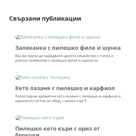
Свързани публикации
Запеканка с пилешко филе и шунка
Как ви звучи да зарадвате цялото семейство с топла и
уханна запеканка с пилешко филе и шунка за
Кето лазаня с пилешко и карфиол
Топло парче ароматна кето лазаня с пилешко и карфиол е
идеалното ястие за обяд, с малко над 5
Пилешко кето къри с ориз от
броколи