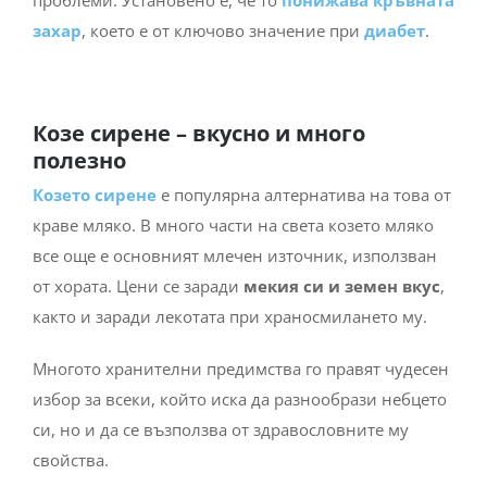
захар
, което е от ключово значение при
диабет
.
Козе сирене – вкусно и много
полезно
Козето сирене
е популярна алтернатива на това от
краве мляко. В много части на света козето мляко
все още е основният млечен източник, използван
от хората. Цени се заради
мекия си и земен вкус
,
както и заради лекотата при храносмилането му.
Многото хранителни предимства го правят чудесен
избор за всеки, който иска да разнообрази небцето
си, но и да се възползва от здравословните му
свойства.