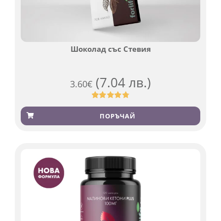
Шоколад със Стевия
(7.04 лв.)
3.60
€
Оценен
185
4.79
от 5,
ПОРЪЧАЙ
базирано
на
потребителски
оценки