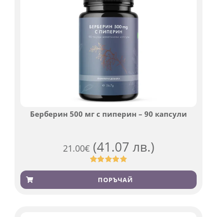
Берберин 500 мг с пиперин – 90 капсули
(41.07 лв.)
21.00
€
Оценен
369
4.84
от 5,
ПОРЪЧАЙ
базирано
на
потребителски
оценки