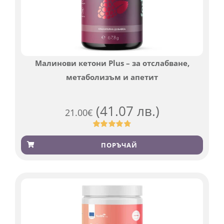
Малинови кетони Plus – за отслабване,
метаболизъм и апетит
(41.07 лв.)
21.00
€
Оценен
819
4.76
от 5,
ПОРЪЧАЙ
базирано
на
потребителски
оценки