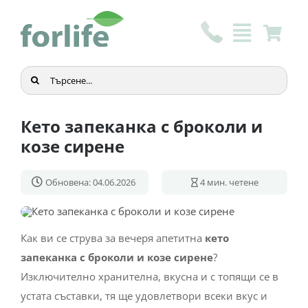
Skip
to
content
Търсене
...
Кето запеканка с броколи и
козе сирене
Обновена: 04.06.2026
4
мин. четене
Как ви се струва за вечеря апетитна
кето
запеканка с броколи и козе сирене
?
Изключително хранителна, вкусна и с топящи се в
устата съставки, тя ще удовлетвори всеки вкус и