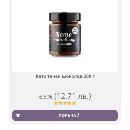
Кето течен шоколад 200 г
(12.71 лв.)
6.50
€
Оценен
501
4.91
от 5,
ПОРЪЧАЙ
базирано на
потребителски
оценки