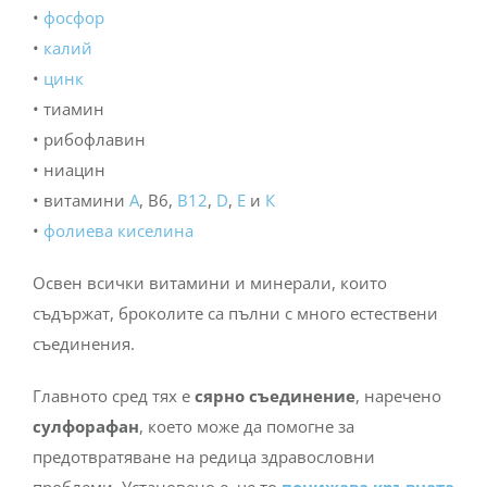
•
фосфор
•
калий
•
цинк
• тиамин
• рибофлавин
• ниацин
• витамини
А
, В6,
В12
,
D
,
Е
и
К
•
фолиева киселина
Освен всички витамини и минерали, които
съдържат, броколите са пълни с много естествени
съединения.
Главното сред тях е
сярно съединение
, наречено
сулфорафан
, което може да помогне за
предотвратяване на редица здравословни
проблеми. Установено е, че то
понижава кръвната