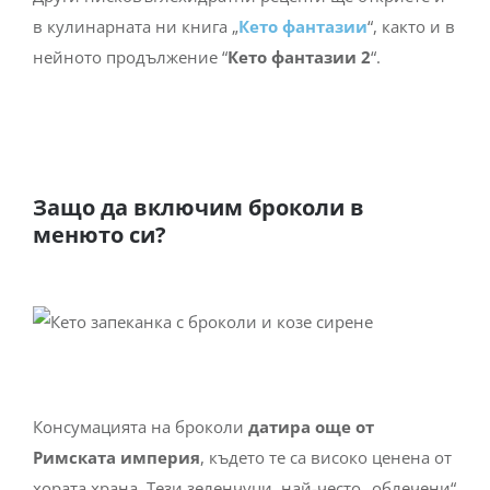
в кулинарната ни книга „
Кето
фантазии
“, както и в
нейното продължение “
Кето фантазии 2
“.
Защо да включим броколи в
менюто си?
Консумацията на броколи
датира още от
Римската империя
, където те са високо ценена от
хората храна. Тези зеленчуци, най-често „облечени“