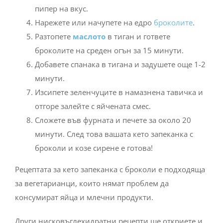
пипер на вкус.
Нарежете или начупете на едро
броколите
.
Разтопете
маслото
в тиган и гответе
броколите на среден огън за 15 минути.
Добавете спанака в тигана и задушете още 1-2
минути.
Изсипете зеленчуците в намазнена тавичка и
отгоре залейте с яйчената смес.
Сложете във фурната и печете за около 20
минути. След това вашата кето запеканка с
броколи и козе сирене е готова!
Рецептата за кето запеканка с броколи е подходяща
за вегетарианци, които нямат проблем да
консумират яйца и млечни продукти.
Други нисковъглехидратни рецепти ще откриете и