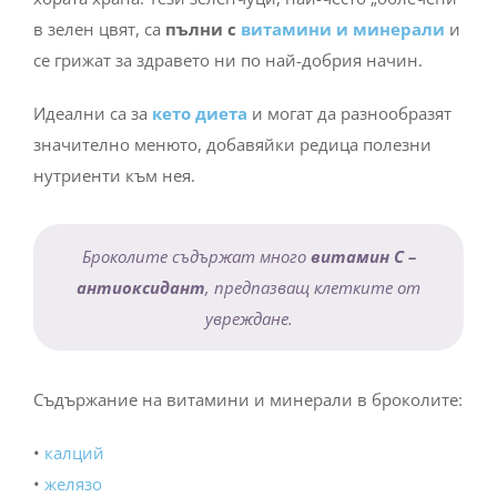
в зелен цвят, са
пълни с
витамини и минерали
и
се грижат за здравето ни по най-добрия начин.
Идеални са за
кето диета
и могат да разнообразят
значително менюто, добавяйки редица полезни
нутриенти към нея.
Броколите съдържат много
витамин С –
антиоксидант
, предпазващ клетките от
увреждане.
Съдържание на витамини и минерали в броколите:
•
калций
•
желязо