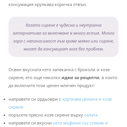
консумация хрупкава коричка отвън.
Козето сирене е чудесна и неутрална
алтернатива за включване в много ястия. Много
хора с непоносимост към краве мляко или сирене,
могат да консумират козе без проблем.
Освен вкусната кето запеканка с броколи и козе
сирене, ето още няколко
идеи за рецепти
, в които
да включите този ценен млечен продукт:
направете си ордьоври с
хрупкава целина и козе
сирене
поръсете прясно козе сирене върху
салата
направете си вкусни
кето мъфини със спанак и