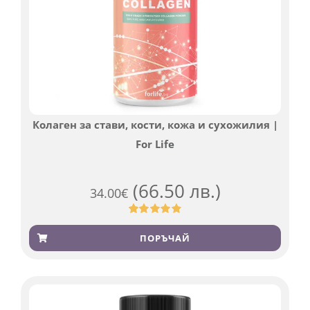
Колаген за стави, кости, кожа и сухожилия |
For Life
(66.50 лв.)
34.00
€
Оценен
923
4.83
от 5,
ПОРЪЧАЙ
базирано
на
потребителски
оценки