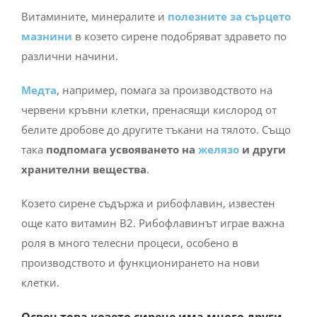
Витамините, минералите и
полезните за сърцето
мазнини
в козето сирене подобряват здравето по
различни начини.
Медта
, например, помага за производството на
червени кръвни клетки, пренасящи кислород от
белите дробове до другите тъкани на тялото. Също
така
подпомага усвояването на
желязо
и други
хранителни вещества
.
Козето сирене съдържа и рибофлавин, известен
още като витамин В2. Рибофлавинът играе важна
роля в много телесни процеси, особено в
производството и функционирането на нови
клетки.
Освен това козето сирене има много други