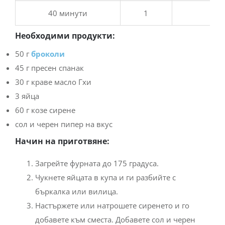
40 минути
1
Необходими продукти:
50 г
броколи
45 г пресен спанак
30 г краве масло Гхи
3 яйца
60 г козе сирене
сол и черен пипер на вкус
Начин на приготвяне:
Загрейте фурната до 175 градуса.
Чукнете яйцата в купа и ги разбийте с
бъркалка или вилица.
Настържете или натрошете сиренето и го
добавете към сместа. Добавете сол и черен