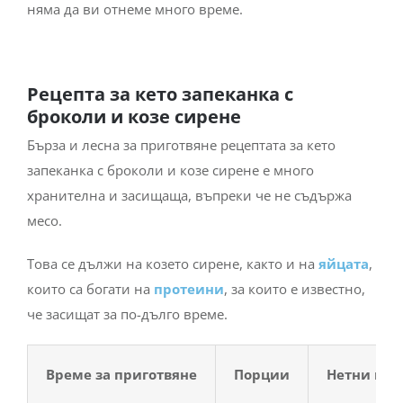
няма да ви отнеме много време.
Рецепта за кето запеканка с
броколи и козе сирене
Бърза и лесна за приготвяне рецептата за кето
запеканка с броколи и козе сирене е много
хранителна и засищаща, въпреки че не съдържа
месо.
Това се дължи на козето сирене, както и на
яйцата
,
които са богати на
протеини
, за които е известно,
че засищат за по-дълго време.
Време за приготв
яне
Порции
Нетни въг