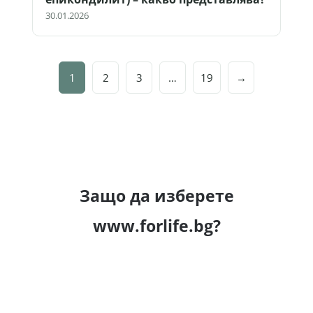
30.01.2026
1
2
3
…
19
→
Защо да изберете
www.forlife.bg?