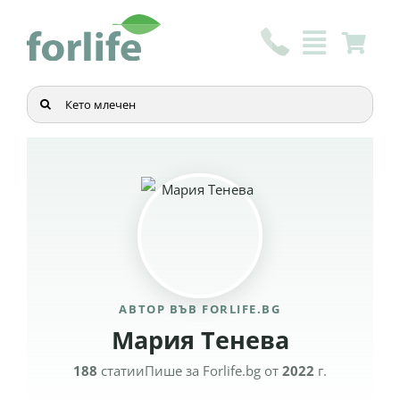
Skip
to
content
Търсене
...
АВТОР ВЪВ FORLIFE.BG
Мария Тенева
188
статии
Пише за Forlife.bg от
2022
г.