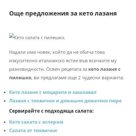
Още предложения за кето лазаня
Надали има човек, който да не обича това
изкусително италианско ястие във всичките му
разновидности. Освен рецепата за
кето лазаня с
пилешко
, ви предлагаме още 2 чудесни варианта:
Кето лазаня с моцарела и кашкавал
Лазаня с тиквички и домашно доматено пюре
Сервирайте с подходяща салата:
Кето салата с аспержи
Салата от тиквички