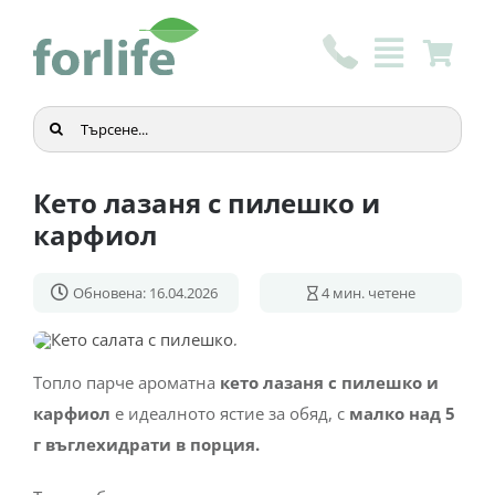
Skip
to
content
Търсене
...
Кето лазаня с пилешко и
карфиол
Обновена: 16.04.2026
4
мин. четене
Топло парче ароматна
кето лазаня с пилешко и
карфиол
е идеалното ястие за обяд, с
малко над 5
г въглехидрати в порция.