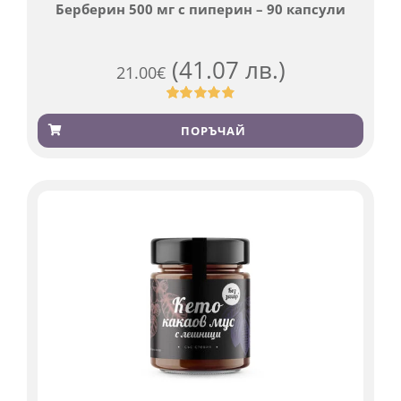
Берберин 500 мг с пиперин – 90 капсули
(41.07 лв.)
21.00
€
Оценен
369
4.84
от 5,
ПОРЪЧАЙ
базирано
на
потребителски
оценки