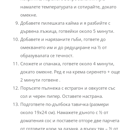
намалете температурата и сотирайте, докато
омекне.
Добавете пилешката кайма и я разбийте с
дървена лъжица, готвейки около 5 минути.
Добавете и нарязаните гъби, гответе до
омекването им и до редуциране на ½ от
образувалата се течност.
Сложете и спанака, гответе около 4 минути,
докато омекне. Ред е на крема сиренето + още
2 минути готвене .
Поръсете пълнежа с естрагон и овкусете със
сол и черен пипер. Оставете настрана.
Подгответе по-дълбока тавичка (размери
около 19х24 см). Намажете дъното с ½ от
доматения сос и поставете отгоре две парчета
от готовите кори за лазаня, а върху тях – ½ от