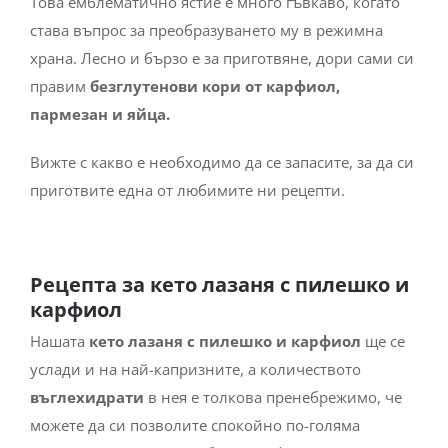
Това емблематично ястие е много гъвкаво, когато
става въпрос за преобразуването му в режимна
храна. Лесно и бързо е за приготвяне, дори сами си
правим
безглутенови кори от карфиол,
пармезан и яйца.
Вижте с какво е необходимо да се запасите, за да си
приготвите една от любимите ни рецепти.
Рецепта за кето лазаня с пилешко и
карфиол
Нашата
кето лазаня с пилешко и карфиол
ще се
услади и на най-капризните, а количеството
въглехидрати
в нея е толкова пренебрежимо, че
можете да си позволите спокойно по-голяма