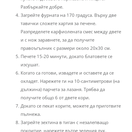
Разбъркайте добре.
Загрейте фурната на 170 градуса. Върху две
тавички сложете хартия за печене.
Разпределете карфиолената смес между двете
и с нож заравнете, за да получите
правоъгълник с размери около 20х30 см.
Печете 15-20 минути, докато блатовете се
изсушат.
Когато са готови, извадете и оставете да се
охладят. Нарежете ги на 10-сантиметрови (на
дължина) парчета за лазаня. Трябва да
получите общо 6 от двете кори.
Докато се пекат корите, можете да приготвите
пълнежа.
Загрейте зехтина в тиган с незалепващо
покритие, нарежете вътре зеления лук,