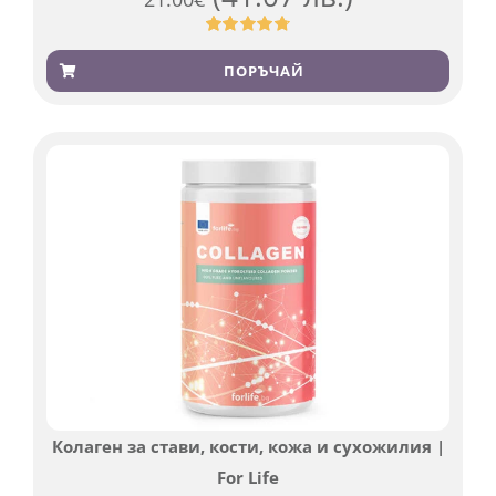
Оценен
819
4.76
от 5,
ПОРЪЧАЙ
базирано
на
потребителски
оценки
Колаген за стави, кости, кожа и сухожилия |
For Life