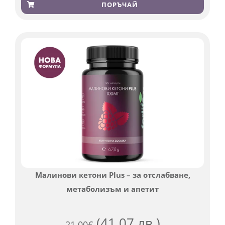
4.79
от 5,
ПОРЪЧАЙ
базирано
на
потребителски
оценки
Малинови кетони Plus – за отслабване,
метаболизъм и апетит
(41.07 лв.)
21.00
€