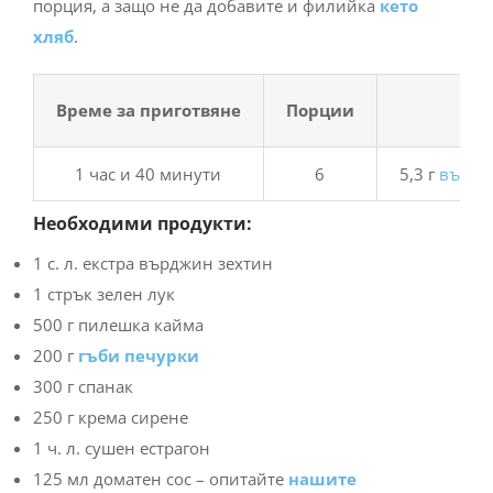
порция, а защо не да добавите и филийка
кето
хляб
.
Време за приготвяне
Порции
1 час и 40 минути
6
5,3 г
въгле
Необходими продукти:
1 с. л. екстра върджин зехтин
1 стрък зелен лук
500 г пилешка кайма
200 г
гъби печурки
300 г спанак
250 г крема сирене
1 ч. л. сушен естрагон
125 мл доматен сос – опитайте
нашите