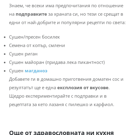
Знаем, че всеки има предпочитания по отношение
на
подправките
за храната си, но тези се срещат в
едни от най-добрите и популярни рецепти по света:
Сушен/пресен босилек
Семена от копър, смлени
Сушен риган
Сушен майоран (придава лека пикантност)
Сушен
магданоз
Добавете ги в домашно приготвения доматен сос и
резултатът ще е една
експлозия от вкусове
.
Щедро експериментирайте с подправки и в
рецептата за кето лазаня с пилешко и карфиол.
Още от здравословната ни кухня