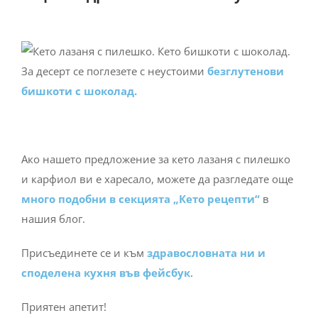
За десерт се поглезете с неустоими
безглутенови
бишкоти с шоколад.
Ако нашето предложение за кето лазаня с пилешко
и карфиол ви е харесало, можете да разгледате още
много подобни в секцията „Кето рецепти“
в
нашия блог.
Присъединете се и към
здравословната ни и
споделена кухня във фейсбук
.
Приятен апетит!