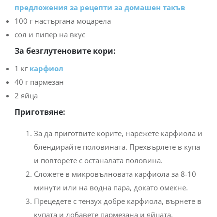
предложения за рецепти за домашен такъв
100 г настъргана моцарела
сол и пипер на вкус
За безглутеновите кори:
1 кг
карфиол
40 г пармезан
2 яйца
Приготвяне:
За да приготвите корите, нарежете карфиола и
блендирайте половината. Прехвърлете в купа
и повторете с останалата половина.
Сложете в микровълновата карфиола за 8-10
минути или на водна пара, докато омекне.
Прецедете с тензух добре карфиола, върнете в
купата и добавете пармезана и яйцата.