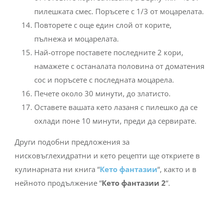
пилешката смес. Поръсете с 1/3 от моцарелата.
Повторете с още един слой от корите,
пълнежа и моцарелата.
Най-отгоре поставете последните 2 кори,
намажете с останалата половина от доматения
сос и поръсете с последната моцарела.
Печете около 30 минути, до златисто.
Оставете вашата кето лазаня с пилешко да се
охлади поне 10 минути, преди да сервирате.
Други подобни предложения за
нисковъглехидратни и кето рецепти ще откриете в
кулинарната ни книга “
Кето фантазии
“, както и в
нейното продължение “
Кето фантазии 2
“.