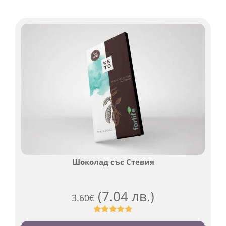
Шоколад със Стевия
(7.04 лв.)
3.60
€
Оценен
185