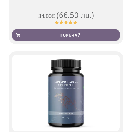
(66.50 лв.)
34.00
€
Оценен
923
4.83
от 5,
ПОРЪЧАЙ
базирано
на
потребителски
оценки