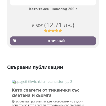
Кето течен шоколад 200 г
(12.71 лв.)
6.50
€
Оценен
501
4.91
от 5,
ПОРЪЧАЙ
базирано на
потребителски
оценки
Свързани публикации
Кето спагети от тиквички със
сметана и сьомга
Днес сме ви приготвили две изключително вкусни
рецепти за кето спагети от тиквички със сметана и