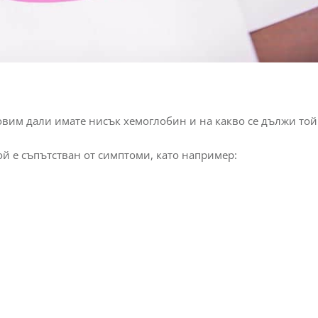
овим дали имате нисък хемоглобин и на какво се дължи той
ой е съпътстван от симптоми, като например: