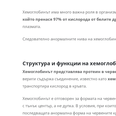
дефицит на витамин B12)
Заключение
Често задавани въпроси
Хемоглобинът има много важна роля в организм
който пренася 97% от кислорода от белите д
плазмата.
Следователно анормалните нива на хемоглобин 
Структура и функции на хемогло
Хемоглобинът представлява протеин в черв
вериги съдържа съединение, известно като
хем