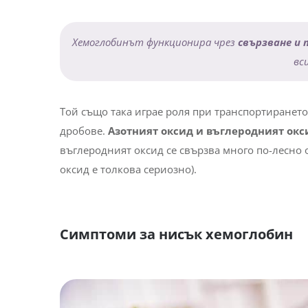
транспортира кислород в кръвта.
Хемоглобинът е отговорен за формата на черве
с тънък център, а не дупка. В условия, при коит
последващата анормална форма на червените к
Хемоглобинът функционира чрез
свързване и
вс
Той също така играе роля при транспортирането
дробове.
Азотният оксид и въглеродният окс
въглеродният оксид се свързва много по-лесно 
оксид е толкова сериозно).