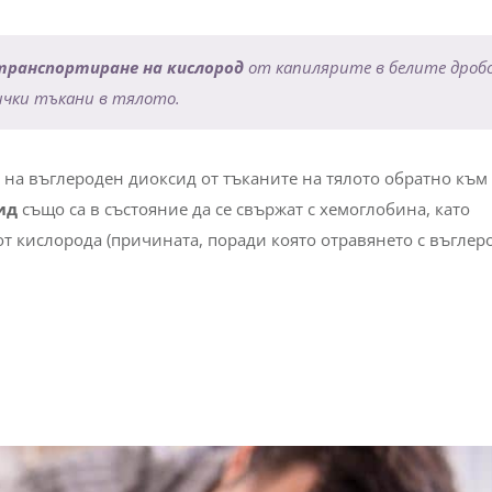
ните кръвни клетки, които обикновено изглеждат като пони
о хемоглобинът е в недостиг, като
сърповидно-клетъчна а
ръвни клетки може да доведе до проблеми.
 транспортиране на кислород
от капилярите в белите дробо
ички тъкани в тялото.
 на въглероден диоксид от тъканите на тялото обратно към
ид
също са в състояние да се свържат с хемоглобина, като
от кислорода (причината, поради която отравянето с въглер