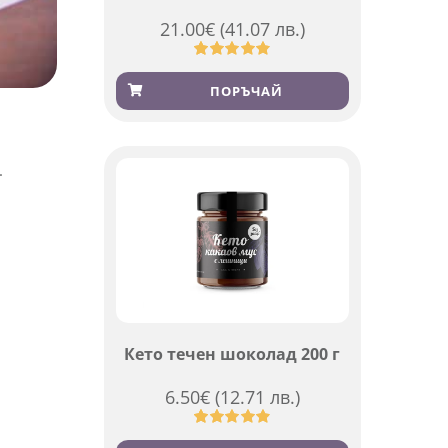
21.00
€
(41.07 лв.)
Оценен
369
4.84
от 5,
ПОРЪЧАЙ
базирано
на
потребителски
оценки
.
Кето течен шоколад 200 г
6.50
€
(12.71 лв.)
Оценен
501