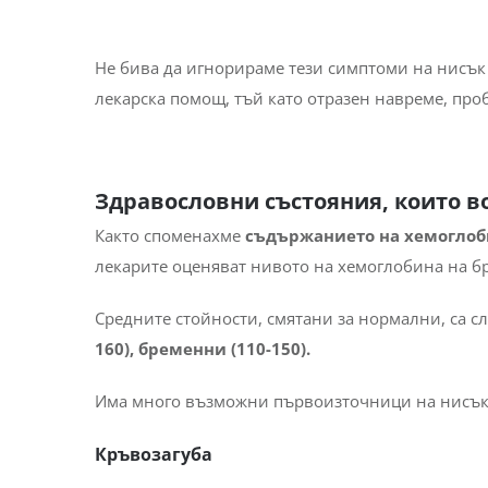
Студени крайници
Тежест и болки в гърдите
Избледняване на цвета на венците
Главоболие
Шум в ушите
Не бива да игнорираме тези симптоми на нисъ
лекарска помощ, тъй като отразен навреме, про
Здравословни състояния, които в
Както споменахме
съдържанието на хемоглоби
лекарите оценяват нивото на хемоглобина на бр
Средните стойности, смятани за нормални, са сл