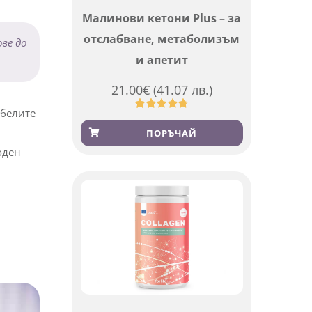
Малинови кетони Plus – за
отслабване, метаболизъм
чки, но
и апетит
немия,
21.00
€
(41.07 лв.)
Оценен
819
4.76
от 5,
ПОРЪЧАЙ
ве до
базирано
на
потребителски
оценки
 белите
оден