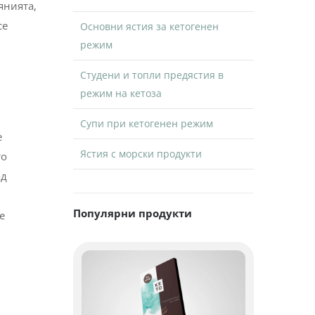
янията,
се
Основни ястия за кетогенен
режим
Студени и топли предястия в
режим на кетоза
Супи при кетогенен режим
е
Ястия с морски продукти
то
од
Популярни продукти
е