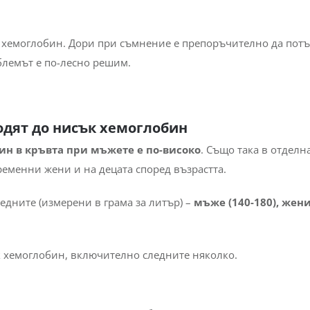
к хемоглобин. Дори при съмнение е препоръчително да пот
блемът е по-лесно решим.
одят до нисък хемоглобин
н в кръвта при мъжете е по-високо
. Също така в отделн
еменни жени и на децата според възрастта.
едните (измерени в грама за литър) –
мъже (140-180), жени