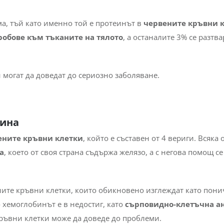
а, тъй като именно той е протеинът в
червените кръвни 
робове към тъканите на тялото
, а останалите 3% се разтва
могат да доведат до сериозно заболяване.
бина
ените кръвни клетки
, който е съставен от 4 вериги. Всяка 
а
, което от своя страна съдържа желязо, а с негова помощ се