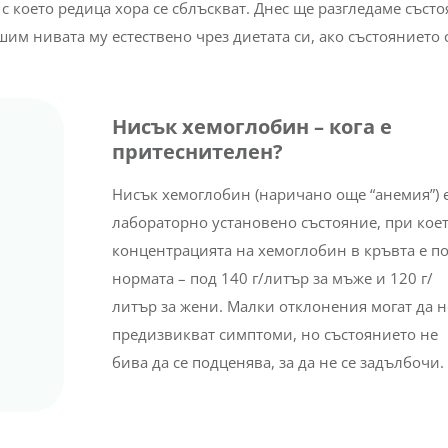
 което редица хора се сблъскват. Днес ще разгледаме състо
им нивата му естествено чрез диетата си, ако състоянието 
Нисък хемоглобин – кога е
притеснителен?
Нисък хемоглобин (наричано още “анемия”) 
лабораторно установено състояние, при кое
о
концентрацията на хемоглобин в кръвта е п
нормата – под 140 г/литър за мъже и 120 г/
 в
литър за жени. Малки отклонения могат да н
предизвикват симптоми, но състоянието не
бива да се подценява, за да не се задълбочи.