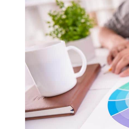
Симптоми за нисък хемоглобин