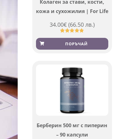
Колаген за стави, кости,
кожа и сухожилия | For Life
34.00
€
(66.50 лв.)
Оценен
923
4.83
от 5,
ПОРЪЧАЙ
базирано
на
потребителски
оценки
Берберин 500 мг с пиперин
– 90 капсули