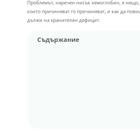
Проблемът, наречен нисък хемоглобин, е нещо, с
които причиняват го причиняват, и как да повиш
дължи на хранителен дефицит.
Съдържание
Структура и функции на хемоглобина
Симптоми за нисък хемоглобин
Здравословни състояния, които водят д
нисък хемоглобин
Как да регулираме нивата на хемоглобин
кръвта с храна?
Бързо вдигане на хемоглобин при
желязодефицитна анемия
Храни при пернициозна анемия (при