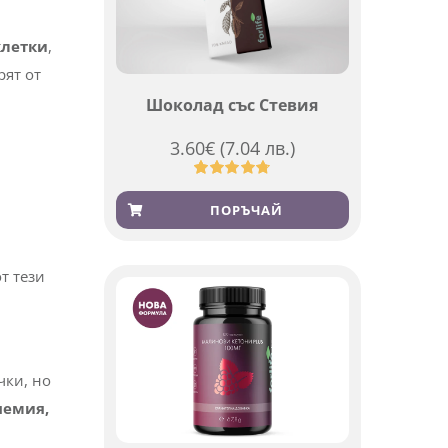
Шоколад със Стевия
3.60
€
(7.04 лв.)
клетки
,
Оценен
185
4.79
от 5,
рят от
ПОРЪЧАЙ
базирано
на
потребителски
оценки
от тези