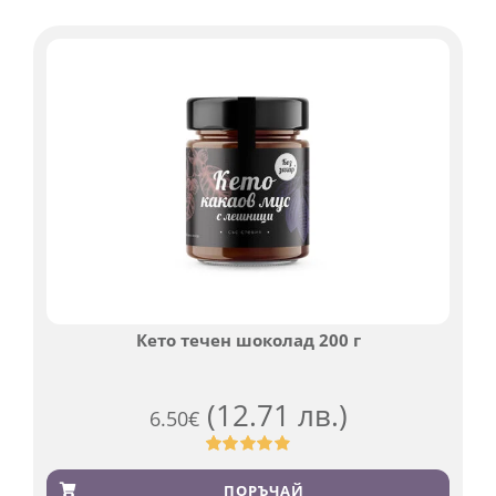
потребителски
оценки
Кето течен шоколад 200 г
(12.71 лв.)
6.50
€
Оценен
501
4.91
от 5,
ПОРЪЧАЙ