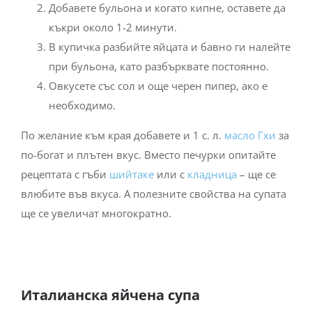
Добавете бульона и когато кипне, оставете да
къкри около 1-2 минути.
В купичка разбийте яйцата и бавно ги налейте
при бульона, като разбърквате постоянно.
Овкусете със сол и още черен пипер, ако е
необходимо.
По желание към края добавете и 1 с. л.
масло Гхи
за
по-богат и плътен вкус. Вместо печурки опитайте
рецептата с гъби
шийтаке
или с
кладница
– ще се
влюбите във вкуса. А полезните свойства на супата
ще се увеличат многократно.
Италианска яйчена супа