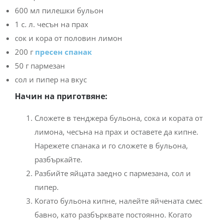
600 мл пилешки бульон
1 с. л. чесън на прах
сок и кора от половин лимон
200 г
пресен спанак
50 г пармезан
сол и пипер на вкус
Начин на приготвяне:
Сложете в тенджера бульона, сока и кората от
лимона, чесъна на прах и оставете да кипне.
Нарежете спанака и го сложете в бульона,
разбъркайте.
Разбийте яйцата заедно с пармезана, сол и
пипер.
Когато бульона кипне, налейте яйчената смес
бавно, като разбърквате постоянно. Когато