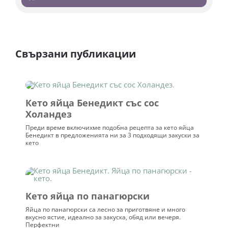
базирано на
потребителски
оценки
Свързани публикации
Кето яйца Бенедикт със сос
Холандез
Преди време включихме подобна рецепта за кето яйца
Бенедикт в предложенията ни за 3 подходящи закуски за
кето
Кето яйца по панагюрски
Яйца по панагюрски са лесно за приготвяне и много
вкусно ястие, идеално за закуска, обяд или вечеря.
Перфектни