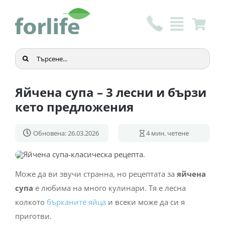
Skip
to
content
Търсене
...
Яйчена супа – 3 лесни и бързи
кето предложения
Обновена: 26.03.2026
4
мин. четене
Може да ви звучи странна, но рецептата за
яйчена
супа
е любима на много кулинари. Тя е лесна
колкото
бърканите яйца
и всеки може да си я
приготви.