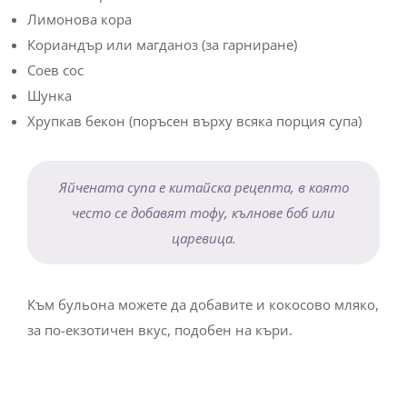
Лимонова кора
Кориандър или магданоз (за гарниране)
Соев сос
Шунка
Хрупкав бекон (поръсен върху всяка порция супа)
Яйчената супа е китайска рецепта, в която
често се добавят тофу, кълнове боб или
царевица.
Към бульона можете да добавите и кокосово мляко,
за по-екзотичен вкус, подобен на къри.