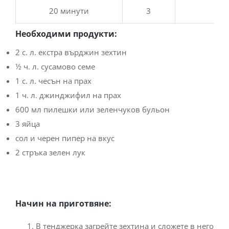
20 минути
3
Необходими продукти:
2 с. л. екстра върджин зехтин
½ ч. л. сусамово семе
1 с. л. чесън на прах
1 ч. л. джинджифил на прах
600 мл пилешки или зеленчуков бульон
3 яйца
сол и черен пипер на вкус
2 стръка зелен лук
Начин на приготвяне:
В тенджерка загрейте зехтина и сложете в него