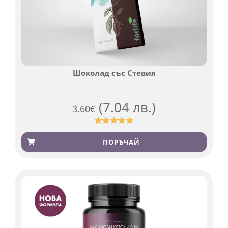
Шоколад със Стевия
(7.04 лв.)
3.60
€
Оценен
185
4.79
от 5,
ПОРЪЧАЙ
базирано
на
потребителски
оценки