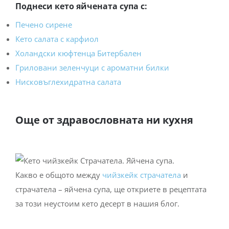
Поднеси кето яйчената супа с:
Печено сирене
Кето салата с карфиол
Холандски кюфтенца Битербален
Гриловани зеленчуци с ароматни билки
Нисковъглехидратна салата
Още от здравословната ни кухня
Какво е общото между
чийзкейк страчатела
и
страчатела – яйчена супа, ще откриете в рецептата
за този неустоим кето десерт в нашия блог.