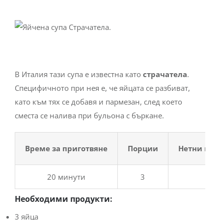
В Италия тази супа е известна като
страчатела
.
Специфичното при нея е, че яйцата се разбиват,
като към тях се добавя и пармезан, след което
сместа се налива при бульона с бъркане.
Време за приготвяне
Порции
Нетни въг
20 минути
3
Необходими продукти:
3 яйца