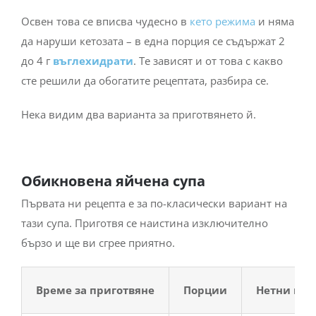
Освен това се вписва чудесно в
кето режима
и няма
да наруши кетозата – в една порция се съдържат 2
до 4 г
въглехидрати
. Те зависят и от това с какво
сте решили да обогатите рецептата, разбира се.
Нека видим два варианта за приготвянето й.
Обикновена яйчена супа
Първата ни рецепта е за по-класически вариант на
тази супа. Приготвя се наистина изключително
бързо и ще ви сгрее приятно.
Време за приготвяне
Порции
Нетни въг