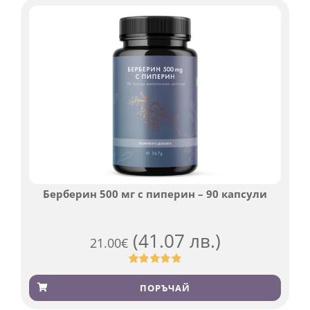
Берберин 500 мг с пиперин – 90 капсули
(41.07 лв.)
21.00
€
Оценен
369
4.84
от 5,
ПОРЪЧАЙ
базирано
на