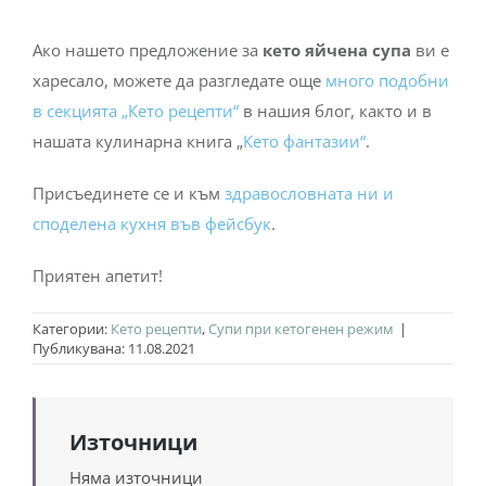
Ако нашето предложение за
кето яйчена супа
ви е
харесало, можете да разгледате още
много подобни
в секцията „Кето рецепти“
в нашия блог, както и в
нашата кулинарна книга „
Кето фантазии“
.
Присъединете се и към
здравословната ни и
споделена кухня във фейсбук
.
Приятен апетит!
Категории:
Кето рецепти
,
Супи при кетогенен режим
|
Публикувана: 11.08.2021
Източници
Няма източници