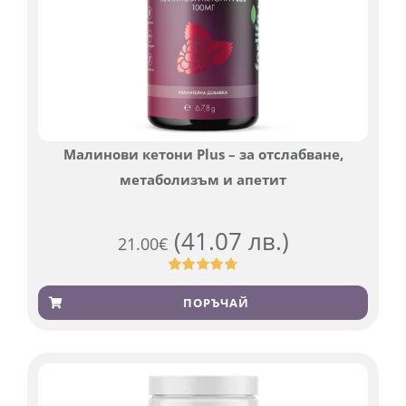
Малинови кетони Plus – за отслабване,
метаболизъм и апетит
(41.07 лв.)
21.00
€
Оценен
819
4.76
от 5,
ПОРЪЧАЙ
базирано
на
потребителски
оценки