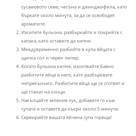
сусамовото семе, чесъна и джинджифила, като
бъркате около минута, за да се освободят
ароматите.
Изсипете бульона, разбъркайте и покрийте с
капака, като оставите да кипне.
Междувременно разбийте в купа яйцата с
щипка сол и черен пипер.
Когато бульона кипне, изсипвайте бавно
разбитите яйца в него, като разбърквате
непрекъснато. Разбитите яйца ще се сготвят и
ще станат на конци.
Накълцайте зеления лук, добавете го към
супата и оставете да къкри около 5 минути.
Сервирайте вашата яйчена супа гореща!