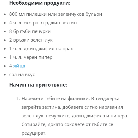
Необходими продукти:
800 мл пилешки или зеленчуков бульон
4 ч. л. екстра върджин зехтин
8 бр гъби печурки
2 връзки зелен лук
1 ч. л. джинджифил на прах
1 ч. л. черен пипер
4
яйца
сол на вкус
Начин на приготвяне:
Нарежете гъбите на филийки. В тенджерка
загрейте зехтина, добавете ситно нарязания
зелен лук, печурките, джинджифила и пипера.
Сотирайте, докато соковете от гъбите се
редуцират.