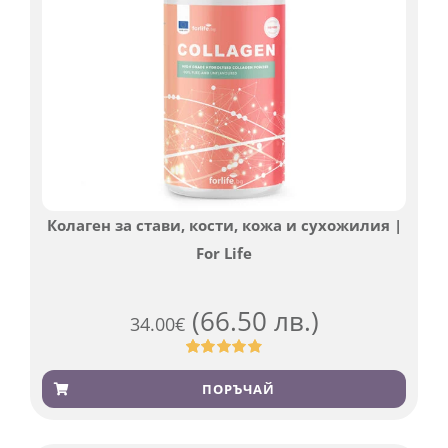
Колаген за стави, кости, кожа и сухожилия |
For Life
(66.50 лв.)
34.00
€
Оценен
923
4.83
от 5,
ПОРЪЧАЙ
базирано
на
потребителски
оценки