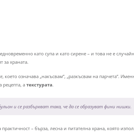
едновременно като супа и като сирене – и това не е случайн
т за храната.
re
, което означава „накъсвам“, „разкъсвам на парчета“. Имен
а рецепта, а
текстурата
.
ульон и се разбъркват така, че да се образуват фини нишки.
за практичност – бърза, лесна и питателна храна, която изпо