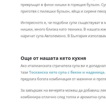
превръщат в фини нишки в горещия бульон. Суп
приготвя с пилешки бульон, яйца и сирене пек
Интересното е, че подобни супи съществуват в 
нишки, много близка като техника. В нашата ю
наричат супа Авголемоно. В България използваме
Още от нашата кето кухня
Ако италианската страчатела супа ви е допаднал
тази
Тосканска кето супа с бекон и наденица
.
предлага богата комбинация от мазнини и проте
За завършек на вечерята можеш да добавиш лек
комбинира отлично след топла и ароматна супа