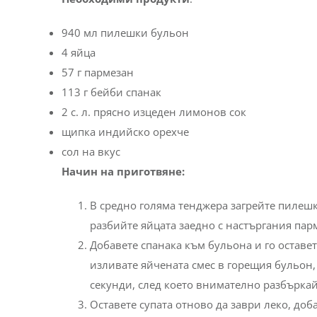
940 мл пилешки бульон
4 яйца
57 г пармезан
113 г бейби спанак
2 с. л. прясно изцеден лимонов сок
щипка индийско орехче
сол на вкус
Начин на приготвяне:
В средно голяма тенджера загрейте пилешк
разбийте яйцата заедно с настъргания парм
Добавете спанака към бульона и го оставет
изливате яйчената смес в горещия бульон, б
секунди, след което внимателно разбъркай
Оставете супата отново да заври леко, до