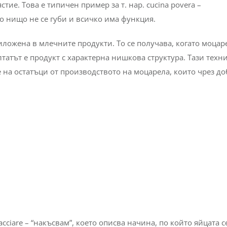
тие. Това е типичен пример за т. нар. cucina povera –
то нищо не се губи и всичко има функция.
иложена в млечните продукти. То се получава, когато моцар
лтатът е продукт с характерна нишкова структура. Тази техн
 на остатъци от производството на моцарела, които чрез д
racciare – “накъсвам”, което описва начина, по който яйцата с