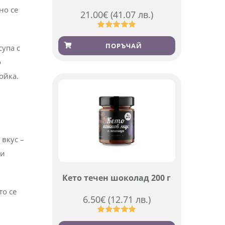
но се
21.00
€
(41.07 лв.)
Оценен
369
4.84
от 5,
ПОРЪЧАЙ
супа с
базирано
на
о
потребителски
оценки
ойка.
 вкус –
 и
Кето течен шоколад 200 г
то се
6.50
€
(12.71 лв.)
Оценен
501