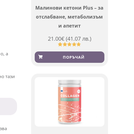
Малинови кетони Plus – за
отслабване, метаболизъм
и апетит
21.00
€
(41.07 лв.)
Оценен
819
о, а
4.76
от 5,
ПОРЪЧАЙ
базирано
на
потребителски
оценки
но тази
лзва