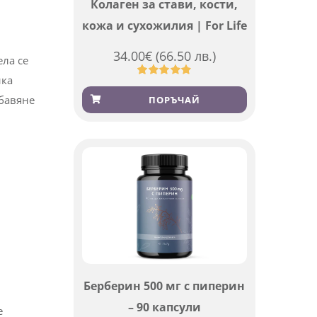
Колаген за стави, кости,
кожа и сухожилия | For Life
34.00
€
(66.50 лв.)
ела се
ика
Оценен
923
4.83
от 5,
обавяне
ПОРЪЧАЙ
базирано
на
потребителски
оценки
Берберин 500 мг с пиперин
– 90 капсули
е