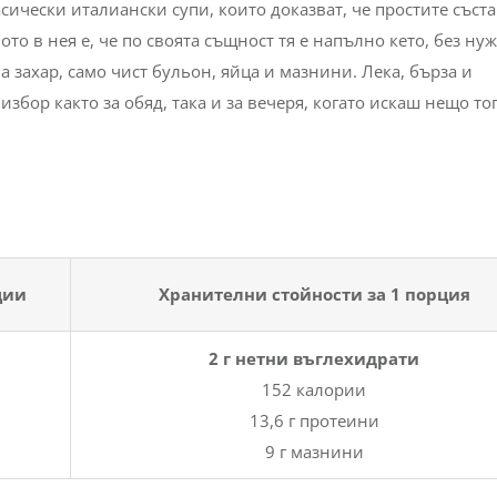
класически италиански супи, които доказват, че простите съст
то в нея е, че по своята същност тя е напълно кето, без нуж
 захар, само чист бульон, яйца и мазнини. Лека, бърза и
збор както за обяд, така и за вечеря, когато искаш нещо то
ции
Хранителни стойности за 1 порция
2 г нетни въглехидрати
152 калории
13,6 г протеини
9 г мазнини