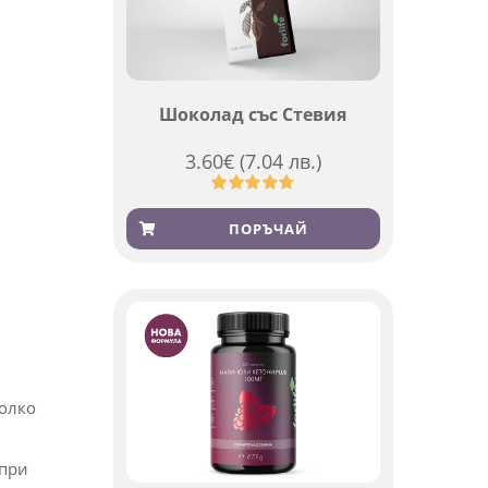
Шоколад със Стевия
3.60
€
(7.04 лв.)
Оценен
185
4.79
от 5,
ПОРЪЧАЙ
базирано
на
потребителски
оценки
колко
 при