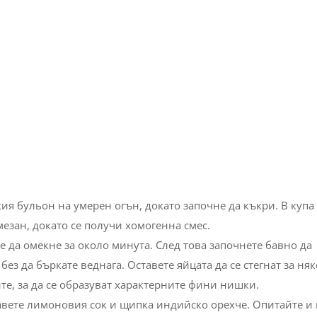
ия бульон на умерен огън, докато започне да къкри. В купа
езан, докато се получи хомогенна смес.
е да омекне за около минута. След това започнете бавно да
ез да бъркате веднага. Оставете яйцата да се стегнат за ня
те, за да се образуват характерните фини нишки.
бавете лимоновия сок и щипка индийско орехче. Опитайте и