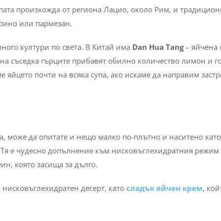
ата произхожда от региона Лацио, около Рим, и традицион
орино или пармезан.
много култури по света. В Китай има
Dan Hua Tang
– яйчена 
жна съседка гърците прибавят обилно количество лимон и г
 яйцето почти на всяка супа, ако искаме да направим застр
а, може да опитате и нещо малко по-плътно и наситено като
Тя е чудесно допълнение към нисковъглехидратния режим
ин, която засища за дълго.
 нисковъглехидратен десерт, като
сладък яйчен крем
, кой
.