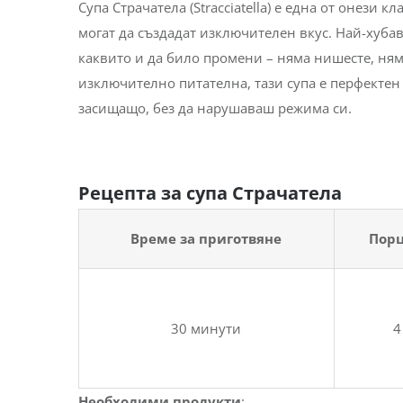
Супа Страчатела (Stracciatella) е една от онези 
могат да създадат изключителен вкус. Най-хубаво
каквито и да било промени – няма нишесте, няма
изключително питателна, тази супа е перфектен и
засищащо, без да нарушаваш режима си.
Рецепта за супа Страчатела
Време за приготвяне
Пор
30 минути
4
Необходими продукти
: