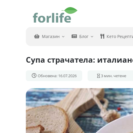
Skip
to
content
Магазин
Блог
Кето Рецепт
Супа страчатела: италиан
Обновена: 16.07.2026
3
мин. четене