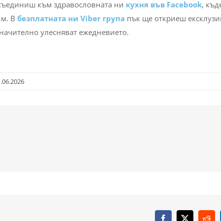
съединиш към здравословната ни
кухня във Facebook
, къд
им. В
безплатната ни Viber група
пък ще откриеш ексклуз
значително улесняват ежедневието.
.06.2026