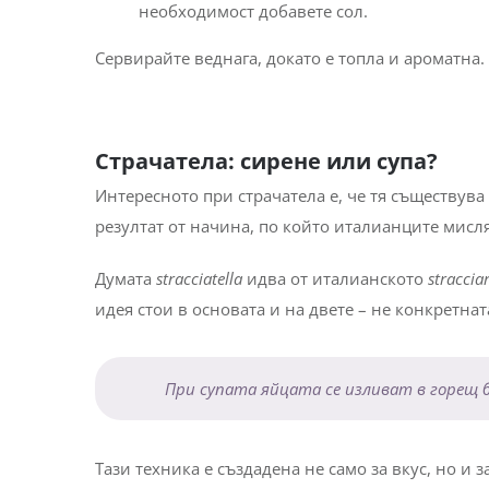
необходимост добавете сол.
Сервирайте веднага, докато е топла и ароматна.
Страчатела: сирене или супа?
Интересното при страчатела е, че тя съществува 
резултат от начина, по който италианците мисля
Думата
stracciatella
идва от италианското
straccia
идея стои в основата и на двете – не конкретнат
При супата яйцата се изливат в горещ б
Тази техника е създадена не само за вкус, но и 