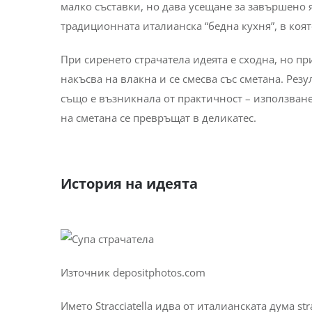
малко съставки, но дава усещане за завършено яс
традиционната италианска “бедна кухня”, в коя
При сиренето страчатела идеята е сходна, но пр
накъсва на влакна и се смесва със сметана. Резу
също е възникнала от практичност – използване
на сметана се превръщат в деликатес.
История на идеята
Източник depositphotos.com
Името Stracciatella идва от италианската дума st