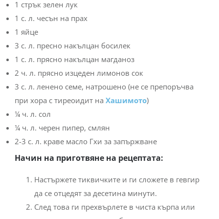
1 стрък зелен лук
1 с. л. чесън на прах
1 яйце
3 с. л. пресно накълцан босилек
1 с. л. прясно накълцан магданоз
2 ч. л. прясно изцеден лимонов сок
3 с. л. ленено семе, натрошено (не се препоръчва
при хора с тиреоидит на
Хашимото
)
¼ ч. л. сол
¼ ч. л. черен пипер, смлян
2-3 с. л. краве масло Гхи за запържване
Начин на приготвяне на рецептата:
Настържете тиквичките и ги сложете в гевгир
да се отцедят за десетина минути.
След това ги прехвърлете в чиста кърпа или