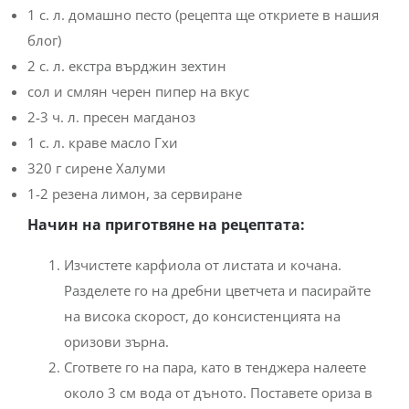
1 с. л. домашно песто (рецепта ще откриете в нашия
блог)
2 с. л. екстра върджин зехтин
сол и смлян черен пипер на вкус
2-3 ч. л. пресен магданоз
1 с. л. краве масло Гхи
320 г сирене Халуми
1-2 резена лимон, за сервиране
Начин на приготвяне на рецептата:
Изчистете карфиола от листата и кочана.
Разделете го на дребни цветчета и пасирайте
на висока скорост, до консистенцията на
оризови зърна.
Сгответе го на пара, като в тенджера налеете
около 3 см вода от дъното. Поставете ориза в