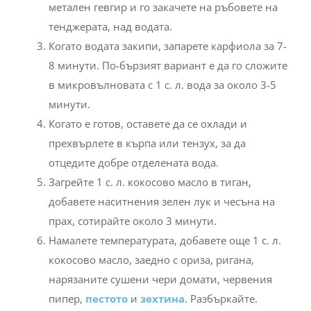
метален гевгир и го закачете на ръбовете на
тенджерата, над водата.
Когато водата закипи, запарете карфиола за 7-
8 минути. По-бързият вариант е да го сложите
в микровълновата с 1 с. л. вода за около 3-5
минути.
Когато е готов, оставете да се охлади и
прехвърлете в кърпа или тензух, за да
отцедите добре отделената вода.
Загрейте 1 с. л. кокосово масло в тиган,
добавете наситнения зелен лук и чесъна на
прах, сотирайте около 3 минути.
Намалете температурата, добавете още 1 с. л.
кокосово масло, заедно с ориза, ригана,
нарязаните сушени чери домати, червения
пипер,
пестото
и
зехтина
. Разбъркайте.