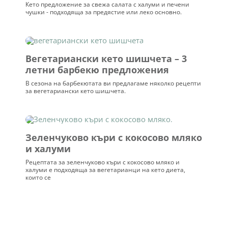
Кето предложение за свежа салата с халуми и печени
чушки - подходяща за предястие или леко основно.
Вегетариански кето шишчета – 3
летни барбекю предложения
В сезона на барбекютата ви предлагаме няколко рецепти
за вегетариански кето шишчета.
Зеленчуково къри с кокосово мляко
и халуми
Рецептата за зеленчуково къри с кокосово мляко и
халуми е подходяща за вегетарианци на кето диета,
които се