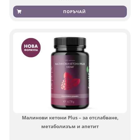
Оценен
185
4.79
от 5,
ПОРЪЧАЙ
базирано
на
потребителски
оценки
Малинови кетони Plus – за отслабване,
метаболизъм и апетит