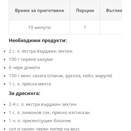
Време за приготвяне
Порции
Въглехидр
10 минути
1
5 г
Необходими продукти:
2 с. л. екстра върджин зехтин
100 г сирене халуми
6 чери домати
150 г микс салата (спанак, рукола, кейл, маруля)
1 с. л. прясна мента
За дресинга:
2-4 с. л. екстра върджин зехтин
1 с. л. лимонов сок, прясно изстискан
1 ч. л. пресен/сушен босилек
сол и смлян черен пипер на вкус