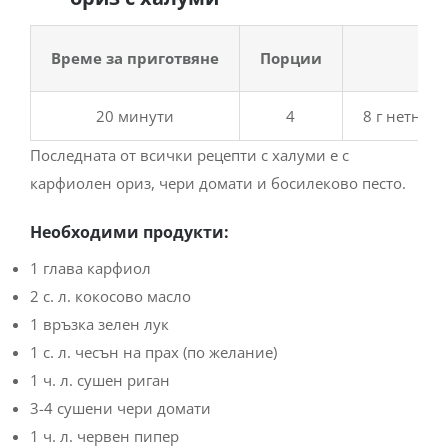
Време за приготвяне
Порции
20 минути
4
8 г нетни в
Последната от всички рецепти с халуми е с
карфиолен ориз, чери домати и босилеково песто.
Необходими продукти:
1 глава карфиол
2 с. л. кокосово масло
1 връзка зелен лук
1 с. л. чесън на прах (по желание)
1 ч. л. сушен риган
3-4 сушени чери домати
1 ч. л. червен пипер