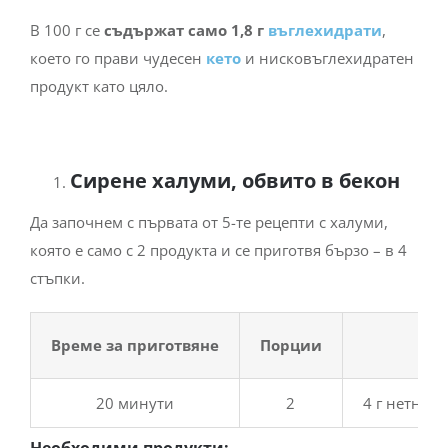
В 100 г се
съдържат само 1,8 г
въглехидрати
,
което го прави чудесен
кето
и нисковъглехидратен
продукт като цяло.
Сирене халуми, обвито в бекон
Да започнем с първата от 5-те рецепти с халуми,
която е само с 2 продукта и се приготвя бързо – в 4
стъпки.
Време за приготвяне
Порции
20 минути
2
4 г нетни
в
Необходими продукти: