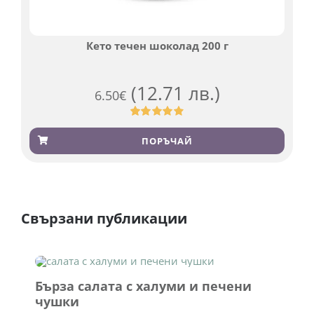
Кето течен шоколад 200 г
(12.71 лв.)
6.50
€
Оценен
501
4.91
от 5,
ПОРЪЧАЙ
базирано на
потребителски
оценки
Свързани публикации
Бърза салата с халуми и печени
чушки