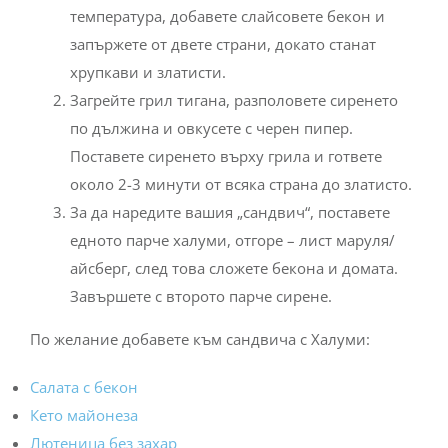
температура, добавете слайсовете бекон и
запържете от двете страни, докато станат
хрупкави и златисти.
Загрейте грил тигана, разполовете сиренето
по дължина и овкусете с черен пипер.
Поставете сиренето върху грила и гответе
около 2-3 минути от всяка страна до златисто.
За да наредите вашия „сандвич“, поставете
едното парче халуми, отгоре – лист маруля/
айсберг, след това сложете бекона и домата.
Завършете с второто парче сирене.
По желание добавете към сандвича с Халуми:
Салата с бекон
Кето майонеза
Лютеница без захар