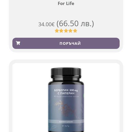
For Life
(66.50 лв.)
34.00
€
Оценен
923
4.83
от 5,
ПОРЪЧАЙ
базирано
на
потребителски
оценки