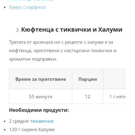
Хумус с карфиол
Кюфтенца с тиквички и Халуми
Третата от арсенала ни с рецепти с халуми е за
кюфтенца, приготвени с настъргани тиквички и
ароматни подправки.
Време за приготвяне
Порции
Х
55 минути
12
1 г нетни в
Необходими продукти:
2 средни
тиквички
120 г сирене Халуми