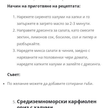
Начин на приготвяне на рецептата:
Нарежете сиренето халуми на хапки и го
запържете в загрято масло за 2-3 минути.
Направете дресинга за салата, като смесите
зехтин, лимонов сок, босилек, сол и пипер и
разбъркайте.
Наредете микса салати в чиния, заедно с
нарязаните на половинки чери домати,
наредете хапките халуми и залейте с дресинга.
Съвет:
По желание можете да добавите сотирани гъби.
Средиземноморски карфиолен
ориз с халуми