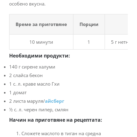
особено вкусна.
Време за приготвяне
Порции
Хр
10 минути
1
5 г нетни в
Необходими продукти:
140 г сирене халуми
2 слайса бекон
1 с. л. краве масло Гхи
1 домат
2 листа маруля/
айсберг
½ с. л. черен пипер, смлян
Начин на приготвяне на рецептата:
Сложете маслото в тиган на средна