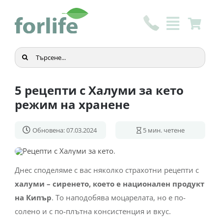
Skip
to
content
Търсене
...
5 рецепти с Халуми за кето
режим на хранене
Обновена: 07.03.2024
5
мин. четене
Днес споделяме с вас няколко страхотни рецепти с
халуми – сиренето, което е национален продукт
на Кипър
. То наподобява моцарелата, но е по-
солено и с по-плътна консистенция и вкус.