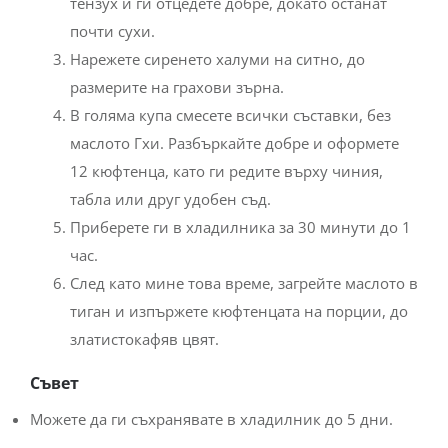
тензух и ги отцедете добре, докато останат
почти сухи.
Нарежете сиренето халуми на ситно, до
размерите на грахови зърна.
В голяма купа смесете всички съставки, без
маслото Гхи. Разбъркайте добре и оформете
12 кюфтенца, като ги редите върху чиния,
табла или друг удобен съд.
Приберете ги в хладилника за 30 минути до 1
час.
След като мине това време, загрейте маслото в
тиган и изпържете кюфтенцата на порции, до
златистокафяв цвят.
Съвет
Можете да ги съхранявате в хладилник до 5 дни.