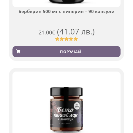
Берберин 500 мг с пиперин – 90 капсули
(41.07 лв.)
21.00
€
Оценен
369
4.84
от 5,
ПОРЪЧАЙ
базирано
на
потребителски
оценки