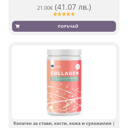
(41.07 лв.)
21.00
€
Оценен
819
4.76
от 5,
ПОРЪЧАЙ
базирано
на
потребителски
оценки
Колаген за стави, кости, кожа и сухожилия |