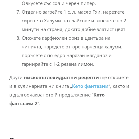
Овкусете със сол и черен пипер.
Отделно загрейте 1 с. л. масло Гхи, нарежете
сиренето Халуми на слайсове и запечете по 2
минути на страна, докато добие златист цвят.
Сложете карфиолен ориз в центъра на
чинията, наредете отгоре парченца халуми,
поръсете с по-едро нарязан магданоз и
гарнирайте с 1-2 резена лимон.
Други
нисковъглехидратни
рецепти
ще откриете
и в кулинарната ни книга „
Кето фантазии
“, както и
в дългоочакваното й продължение “
Кето
фантазии
2
“.