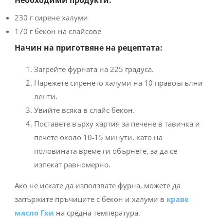
230 г сирене халуми
170 г бекон на слайсове
Начин на приготвяне на рецептата:
Загрейте фурната на 225 градуса.
Нарежете сиренето халуми на 10 правоъгълни
ленти.
Увийте всяка в слайс бекон.
Поставете върху хартия за печене в тавичка и
печете около 10-15 минути, като на
половината време ги обърнете, за да се
изпекат равномерно.
Ако не искате да използвате фурна, можете да
запържите пръчиците с бекон и халуми в
краве
масло Гхи
на средна температура.