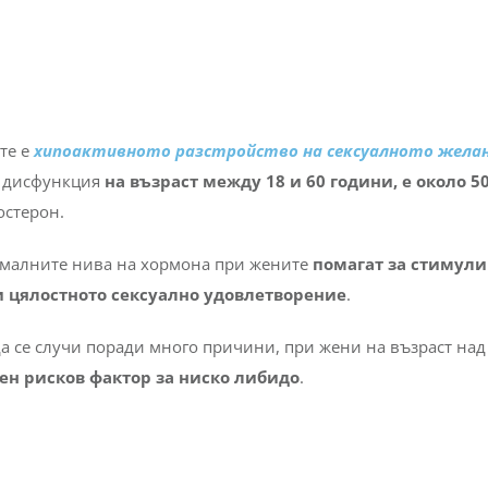
те е
хипоактивното разстройство на сексуалното жела
а дисфункция
на възраст между 18 и 60 години, е около 5
остерон.
тималните нива на хормона при жените
помагат за стимул
и цялостното сексуално удовлетворение
.
а се случи поради много причини, при жени на възраст над
вен рисков фактор за ниско либидо
.