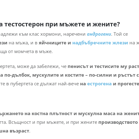
на тестостерон при мъжете и жените?
надлежи към клас хормони, наречени
андрогени
. Той се
ези
на мъжа, и в
яйчниците и
надбъбречните жлези
на ж
ъща от момчета в мъже.
ертета, може да забележи, че
пенисът и тестисите му раст
а по-дълбок, мускулите и костите – по-силни и ръстът 
те в пубертета се дължат най-вече
на
естрогена
и прогест
ържането на костна плътност и мускулна маса на жени
стта. Всъщност и при мъжете, и при жените
производството
шна възраст
.