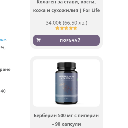
Колаген за стави, кости,
кожа и сухожилия | For Life
34.00
€
(66.50 лв.)
Оценен
923
ние
.
4.83
от 5,
ПОРЪЧАЙ
базирано
0%
,
на
потребителски
оценки
иране
 40
Берберин 500 мг с пиперин
– 90 капсули