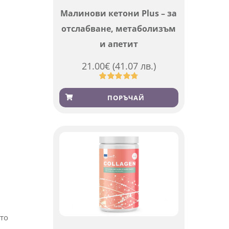
Малинови кетони Plus – за
отслабване, метаболизъм
и апетит
21.00
€
(41.07 лв.)
Оценен
819
4.76
от 5,
ПОРЪЧАЙ
базирано
на
потребителски
оценки
ито