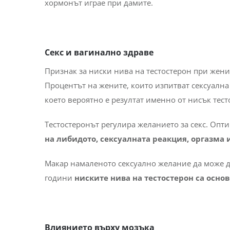
хормонът играе при дамите.
Секс и вагинално здраве
Признак за ниски нива на тестостерон при жени
Процентът на жените, които изпитват сексуалн
което вероятно е резултат именно от нисък тест
Тестостеронът регулира желанието за секс. Оп
на либидото, сексуалната реакция, оргазма 
Макар намаленото сексуално желание да може д
години
ниските нива на тестостерон са осно
Влиянието върху мозъка