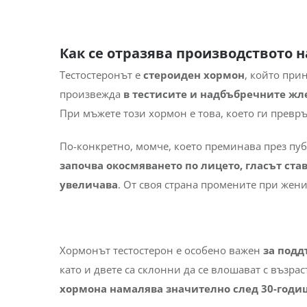
Как се отразява производството 
Тестостеронът е
стероиден хормон
, който при
произвежда
в тестисите и надбъбречните жл
При мъжете този хормон е това, което ги превр
По-конкретно, момче, което преминава през пуб
започва окосмяването по лицето, гласът став
увеличава
. От своя страна промените при жени
Хормонът тестостерон е особено важен
за подд
като и двете са склонни да се влошават с възра
хормона намалява значително след 30-годи