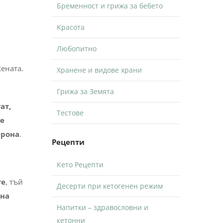
Бременност и грижа за бебето
Kрасота
Любопитно
ената.
Хранене и видове храни
Грижа за Земята
ат,
Тестове
се
ерона
.
Рецепти
Кето Рецепти
те
, тъй
Десерти при кетогенен режим
 на
Напитки – здравословни и
кетонни