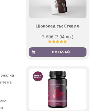
Шоколад със Стевия
3.60
€
(7.04 лв.)
Оценен
185
4.79
от 5,
ПОРЪЧАЙ
базирано
на
потребителски
оценки
рмонална
ите на
 ако
ни