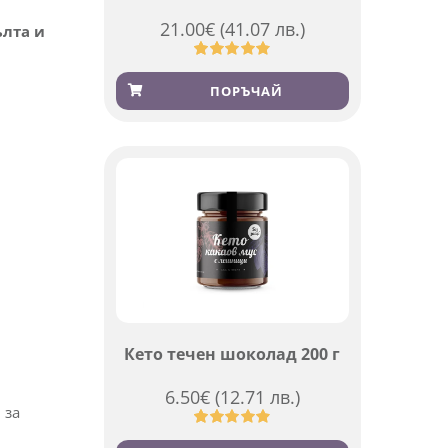
21.00
€
(41.07 лв.)
ълта и
Оценен
369
4.84
от 5,
ПОРЪЧАЙ
базирано
на
потребителски
оценки
Кето течен шоколад 200 г
6.50
€
(12.71 лв.)
 за
Оценен
501