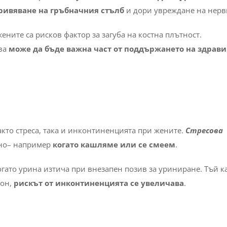
ривяване на гръбначния стълб
и дори увреждане на нерв
ените са рисков фактор за загуба на костна плътност.
ива
може да бъде важна част от поддържането на здрави
акто стреса, така и инконтиненцията при жените.
Стресова
лно– например
когато кашляме или се смеем
.
огато урина изтича при внезапен позив за уриниране. Тъй к
рон,
рискът от инконтиненцията се увеличава
.