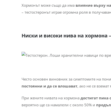
Хормонът може също да има
влияние върху на
– тестостеронът играе огромна роля в получава
Ниски и високи нива на хормона –
Често основен виновник за симптомите на пониж
постоянни и да се влошават
, ако не се вземат
При жените нивата на хормона
достигат пика 
вероятно ще са намалели с около 50% и
продъл