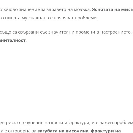
ключово значение за здравето на мозъка.
Яснотата на мис
то нивата му спаднат, се появяват проблеми.
 също са свързани със значителни промени в настроението,
знителност
.
ен риск от счупване на кости и фрактури, и е важен проблем
та е отговорна за
загубата на височина, фрактури на