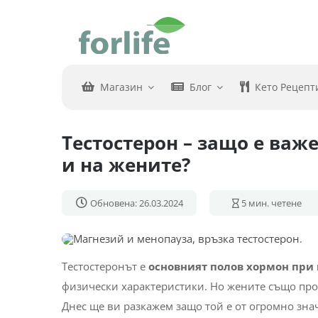
Skip
to
content
Магазин
Блог
Кето Рецепт
Тестостерон – защо е важе
и на жените?
Обновена: 26.03.2024
5
мин. четене
Тестостеронът е
основният полов хормон при
физически характеристики. Но жените също пр
Днес ще ви разкажем защо той е от огромно знач