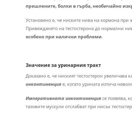
прешлените, болки в гърба, необичайно изк
Установено е, че ниските нива на хормона при ж
Привеждането на тестостерона до нормални н
особено при налични проблеми
.
Значение за уринарния тракт
Доказано е, че ниският тестостерон увеличава к
инконтиненция
е, когато урината изтича нево
Императивната инконтиненция
се появява, к
тазовите мускули отслабват при нисък тестосте