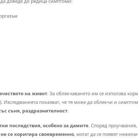
 да доведе до редица симптоми:
 оргазъм
ачеството на живот
. За облекчаването им се използва хо
. Изследванията показват, че тя може да облекчи и симптом
ъс съня, раздразнителност
.
ни последствия, особено за дамите
. Според проучвания,
 не се коригира своевременно
, могат да се появят нежела