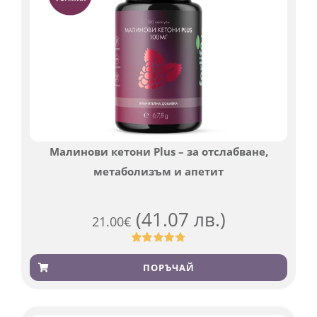
Малинови кетони Plus – за отслабване,
метаболизъм и апетит
(41.07 лв.)
21.00
€
Оценен
819
4.76
от 5,
ПОРЪЧАЙ
базирано
на
потребителски
оценки