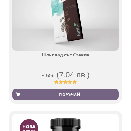
Шоколад със Стевия
(7.04 лв.)
3.60
€
Оценен
185
4.79
от 5,
ПОРЪЧАЙ
базирано
на
потребителски
оценки