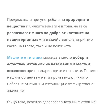
Предимствата при употребата на
природните
вещества
и билките винаги е в това, че те се
разпознават много по-добре от клетките на
нашия организъм
и въздействат благоприятно
както на тялото, така и на психиката.
Маслото от иглика
може да е много
добър и
естествен източник на незаменими мастни
киселини
при вегетарианците и веганите. Понеже
нашият организъм не ги произвежда, тяхното
набавяне от външни източници е от съществено
значение.
Също така, освен за здравословното ни състояние,