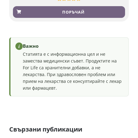
Оценен
501
4.91
от 5,
ПОРЪЧАЙ
базирано на
потребителски
оценки
i
Важно
Статията е с информационна цел и не
замества медицински съвет. Продуктите на
For Life са хранителни добавки, а не
лекарства. При здравословен проблем или
прием на лекарства се консултирайте с лекар
или фармацевт.
Свързани публикации