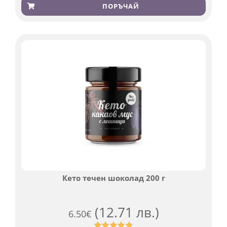
4.84
от 5,
ПОРЪЧАЙ
базирано
на
потребителски
оценки
Кето течен шоколад 200 г
(12.71 лв.)
6.50
€