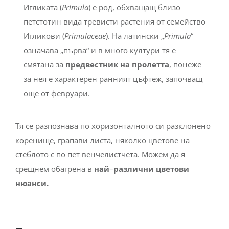
Игликата (
Primula
) е род, обхващащ близо
петстотин вида тревисти растения от семейство
Игликови (
Primulaceae
). На латински „
Primula
“
означава „първа“ и в много култури тя е
смятана за
предвестник на пролетта
, понеже
за нея е характерен ранният цъфтеж, започващ
още от февруари.
Тя се разпознава по хоризонталното си разклонено
коренище, грапави листа, няколко цветове на
стеблото с по пет венчелистчета. Можем да я
срещнем обагрена в
най
–
различни цветови
нюанси.