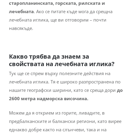
старопланинската, горската, рилската и
лечебната
. Ако се питате къде мога да срещна
лечебната иглика, ще ви отговорим – почти
навсякъде.
Какво трябва да знаем за
свойствата на лечебната иглика?
Тук ще се спрем върху полезните действия на
лечебната иглика. Тя е широко разпространена по
нашите географски ширини, като се среща дори
до
2600 метра надморска височина.
Можем да я открием из горите, ливадите, в
предбалканските и балкански региони, като вирее
еднакво добре както на слънчеви, така и на