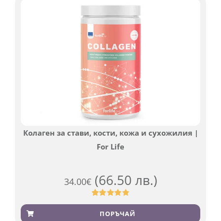
Колаген за стави, кости, кожа и сухожилия |
For Life
(66.50 лв.)
34.00
€
Оценен
923
4.83
от 5,
ПОРЪЧАЙ
базирано