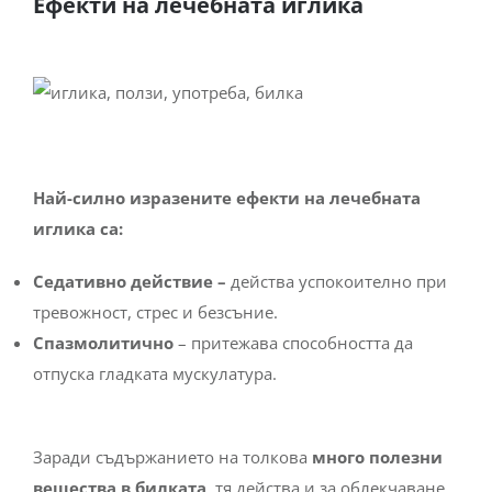
Ефекти на лечебната иглика
Най-силно изразените ефекти на лечебната
иглика са:
Седативно действие –
действа успокоително при
тревожност, стрес и безсъние.
Спазмолитично
– притежава способността да
отпуска гладката мускулатура.
Заради съдържанието на толкова
много полезни
вещества в билката
, тя действа и за облекчаване