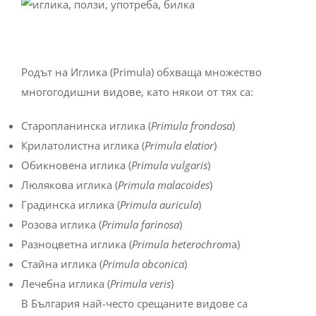
Родът на Иглика (Primula) обхваща множество
многогодишни видове, като някои от тях са:
Старопланинска иглика (
Primula frondosa
)
Крилатолистна иглика (
Primula elatior
)
Обикновена иглика (
Primula vulgaris
)
Люлякова иглика (
Primula malacoides
)
Градинска иглика (
Primula auricula
)
Розова иглика (
Primula farinosа
)
Разноцветна иглика (
Primula heterochrom
a)
Стайна иглика (
Primula obconica
)
Лечебна иглика (
Primula veris
)
В България най-често срещаните видове са