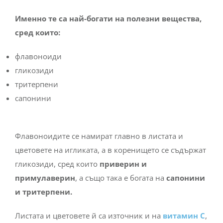
Именно те са най-богати на полезни вещества,
сред които:
флавоноиди
гликозиди
тритерпени
сапонини
Флавоноидите се намират главно в листата и
цветовете на игликата, а в коренището се съдържат
гликозиди, сред които
приверин и
примулаверин
, а също така е богата на
сапонини
и тритерпени.
Листата и цветовете й са източник и на
витамин С
,