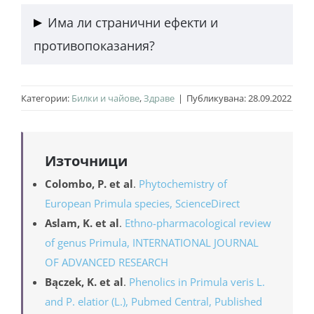
разпространените у нас.
Най-силно изразени са седативното и
Има ли странични ефекти и
спазмолитично действие на лечебната иглика.
противопоказания?
Не бива да се приема от хора, приемащи
Категории:
Билки и чайове
,
Здраве
|
Публикувана: 28.09.2022
антикоагуланти, поради засилване на ефекта им.
Източници
Colombo, P. et al
.
Phytochemistry of
European Primula species, ScienceDirect
Aslam, K. et al
.
Ethno-pharmacological review
of genus Primula, INTERNATIONAL JOURNAL
OF ADVANCED RESEARCH
Bączek, K. et al
.
Phenolics in Primula veris L.
and P. elatior (L.), Pubmed Central, Published