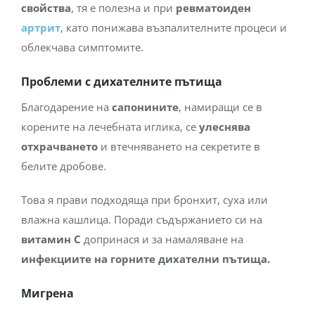
свойства
, тя е полезна и при
ревматоиден
артрит
, като понижава възпалителните процеси и
облекчава симптомите.
Проблеми с дихателните пътища
Благодарение на
сапонините
, намиращи се в
корените на лечебната иглика, се
улеснява
отхрачването
и втечняването на секретите в
белите дробове.
Това я прави подходяща при бронхит, суха или
влажна кашлица. Поради съдържанието си на
витамин С
допринася и за намаляване на
инфекциите
на горните дихателни пътища.
Мигрена