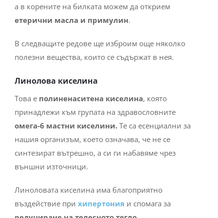
а в корените на билката можем да открием
етерични масла
и примулин
.
В следващите редове ще изброим още няколко
полезни вещества, които се съдържат в нея.
Линолова киселина
Това е
полиненаситена киселина
, която
принадлежи към групата на здравословните
омега-6 мастни киселини.
Те са есенциални за
нашия организъм, което означава, че не се
синтезират вътрешно, а си ги набавяме чрез
външни източници.
Линоловата киселина има благоприятно
въздействие при
хипертония
и спомага за
редуциране на телесното тегло
.