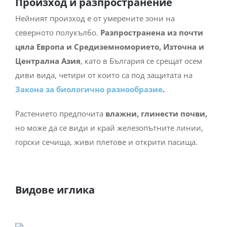
Произход и разпространение
Нейният произход е от умерените зони на
северното полукълбо.
Разпространена из почти
цяла Европа и Средиземноморието, Източна и
Централна Азия
, като в България се срещат осем
диви вида, четири от които са под защитата на
Закона за биологично разнообразие
.
Растението предпочита
влажни, глинести почви,
но може да се види и край железопътните линии,
горски сечища, живи плетове и открити пасища.
Видове иглика