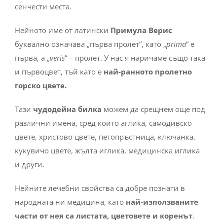
сенчести места.
Нейното име от латински
Примула Верис
буквално означава „първа пролет“, като „
prima
“ е
първа, а „
veris
“ – пролет. У нас я наричаме също така
и първоцвет, тъй като е
най-ранното пролетно
горско цвете.
Тази
чудодейна билка
можем да срещнем още под
различни имена, сред които аглика, самодивско
цвете, христово цвете, петопръстница, ключанка,
кукувичо цвете, жълта иглика, медицинска иглика
и други.
Нейните лечебни свойства са добре познати в
народната ни медицина, като
най-използваните
части от нея са листата, цветовете и коренът
.