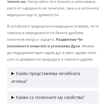
тялото ни.
Неслучайно тя е позната и използвана
както от народните ни лечители, така и в източната
медицина още от древността.
В китайската традиционна медицина се вярва, че тя
навлиза в меридианите на белите дробове,
пикочния мехур и сърцето.
Раздвижва Чи
(жизнената енергия) и успокоява Духа
. Можем
да поддържаме един здрав дух в едно здраво тяло,
като се доверим на природата и нейните дарове.
Какво представлява лечебната
иглика?
Лечебната иглика е многогодишно тревисто
Какви са полезните му свойства?
растение с жълти цветове, което е сред най-