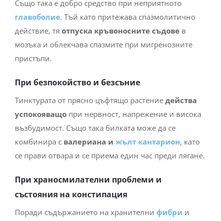
Също така е добро средство при неприятното
главоболие
. Тъй като притежава спазмолитично
действие, тя
отпуска кръвоносните съдове
в
мозъка и облекчава спазмите при мигренозните
пристъпи.
При безпокойство и безсъние
Тинктурата от прясно цъфтящо растение
действа
успокояващо
при нервност, напрежение и висока
възбудимост. Също така билката може да се
комбинира с
валериана и
жълт кантарион
, като
се прави отвара и се приема един час преди лягане.
При храносмилателни проблеми и
състояния на констипация
Поради съдържанието на хранителни
фибри
и