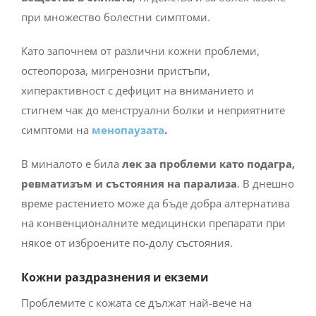
при множество болестни симптоми.
Като започнем от различни кожни проблеми,
остеопороза, мигренозни пристъпи,
хиперактивност с дефицит на вниманието и
стигнем чак до менструални болки и неприятните
симптоми на
менопаузата
.
В миналото е била
лек за проблеми като подагра,
ревматизъм
и състояния на парализа
. В днешно
време растението може да бъде добра алтернатива
на конвенционалните медицински препарати при
някое от изброените по-долу състояния.
Кожни раздразнения и екземи
Проблемите с кожата се дължат най-вече на