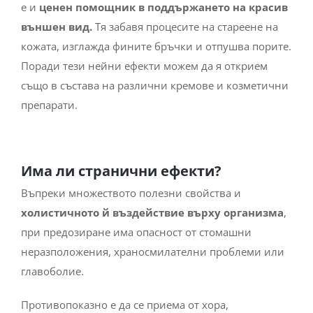
е и
ценен помощник
в поддържането на красив
външен вид.
Тя забавя процесите на стареене на
кожата, изглажда фините бръчки и отпушва порите.
Поради тези нейни ефекти можем да я открием
също в състава на различни кремове и козметични
препарати.
Има ли странични ефекти?
Въпреки множеството полезни свойства и
холистичното й въздействие върху организма
,
при предозиране има опасност от стомашни
неразположения, храносмилателни проблеми или
главоболие.
Противопоказно е да се приема от хора,