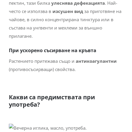
пектин, тази билка
улеснява дефекацията
. Най-
често се използва в
изсушен вид
за приготвяне на
чайове, в силно концентрирана тинктура или в
състава на унгвенти и мехлеми за външно
прилагане.
При ускорено съсирване на кръвта
Растението притежава също и
антикоагулантни
(противосъсирващи) свойства.
Какви са предимствата при
употреба?