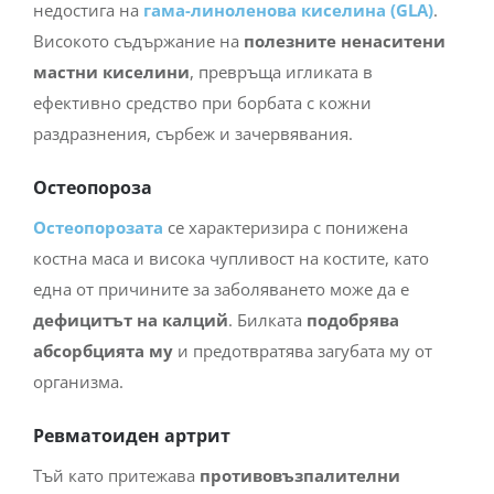
недостига на
гама-линоленова киселина (GLA)
.
Високото съдържание на
полезните ненаситени
мастни киселини
, превръща игликата в
ефективно средство при борбата с кожни
раздразнения, сърбеж и зачервявания.
Остеопороза
Остеопорозата
се характеризира с понижена
костна маса и висока чупливост на костите, като
една от причините за заболяването може да е
дефицитът на калций
. Билката
подобрява
абсорбцията му
и предотвратява загубата му от
организма.
Ревматоиден артрит
Тъй като притежава
противовъзпалителни