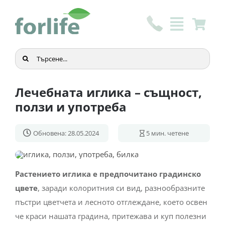
Skip
to
content
Търсене
...
Лечебната иглика – същност,
ползи и употреба
Обновена: 28.05.2024
5
мин. четене
Растението иглика
е предпочитано градинско
цвете
, заради колоритния си вид, разнообразните
пъстри цветчета и лесното отглеждане, което освен
че краси нашата градина, притежава и куп полезни