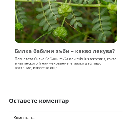
Билка бабини зъби – какво лекува?
Познатата билка бабини зъби или tribulus terrestris, както
е латинското й наименование, е малко цъфтящо
растение, известно още
Оставете коментар
Comment