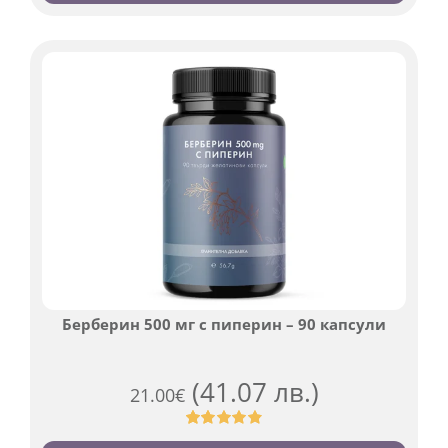
на
потребителски
оценки
Берберин 500 мг с пиперин – 90 капсули
(41.07 лв.)
21.00
€
Оценен
369