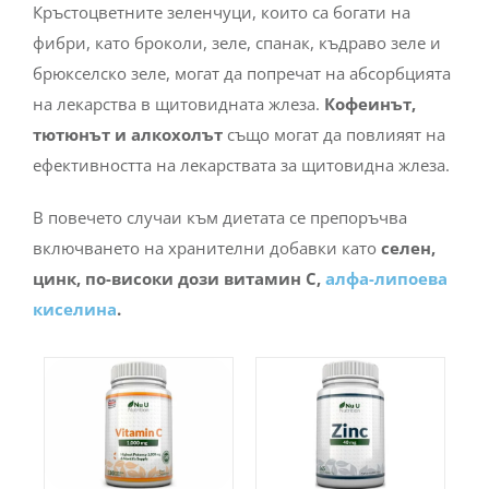
Кръстоцветните зеленчуци, които са богати на
фибри, като броколи, зеле, спанак, къдраво зеле и
брюкселско зеле, могат да попречат на абсорбцията
на лекарства в щитовидната жлеза.
Кофеинът,
тютюнът и алкохолът
също могат да повлияят на
ефективността на лекарствата за щитовидна жлеза.
В повечето случаи към диетата се препоръчва
включването на хранителни добавки като
селен,
цинк, по-високи дози витамин С,
алфа-липоева
киселина
.