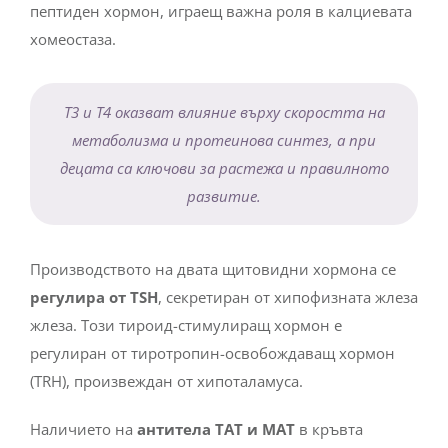
пептиден хормон, играещ важна роля в калциевата
хомеостаза.
Т3 и Т4 оказват влияние върху скоростта на
метаболизма и протеинова синтез, а при
децата са ключови за растежа и правилното
развитие.
Производството на двата щитовидни хормона се
регулира от TSH
, секретиран от хипофизната жлеза
жлеза. Този тироид-стимулиращ хормон е
регулиран от тиротропин-освобождаващ хормон
(TRH), произвеждан от хипоталамуса.
Наличието на
антитела ТАТ и МАТ
в кръвта