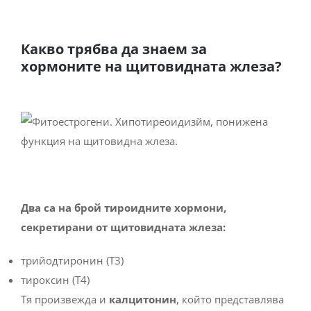
Какво трябва да знаем за
хормоните на щитовидната жлеза?
Два са на брой тироидните хормони,
секретирани от щитовидната жлеза:
трийодтиронин (Т3)
тироксин (Т4)
Тя произвежда и
калцитонин
, който представлява