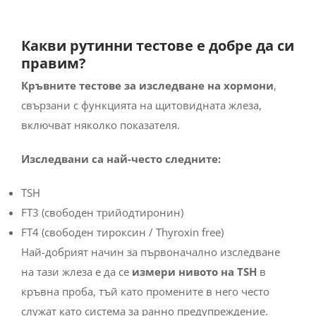
Какви рутинни тестове е добре да си
правим?
Кръвните тестове за изследване на хормони
,
свързани с функцията на щитовидната жлеза,
включват няколко показателя.
Изследвани са най-често следните:
TSH
FT3 (свободен трийодтиронин)
FT4 (свободен тироксин / Thyroxin free)
Най-добрият начин за първоначално изследване
на тази жлеза е да се
измери нивото на TSH
в
кръвна проба, тъй като промените в него често
служат като система за ранно предупреждение.