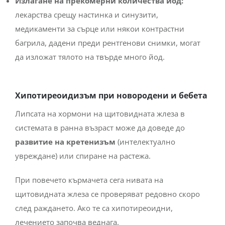
Излагане на прекомерни количества йод:
лекарства срещу настинка и синузити,
медикаменти за сърце или някои контрастни
багрила, дадени преди рентгенови снимки, могат
да изложат тялото на твърде много йод.
Хипотиреоидизъм при новородени и бебета
Липсата на хормони на щитовидната жлеза в
системата в ранна възраст може да доведе до
развитие на кретенизъм
(интелектуално
увреждане) или спиране на растежа.
При повечето кърмачета сега нивата на
щитовидната жлеза се проверяват редовно скоро
след раждането. Ако те са хипотиреоидни,
лечението започва веднага.