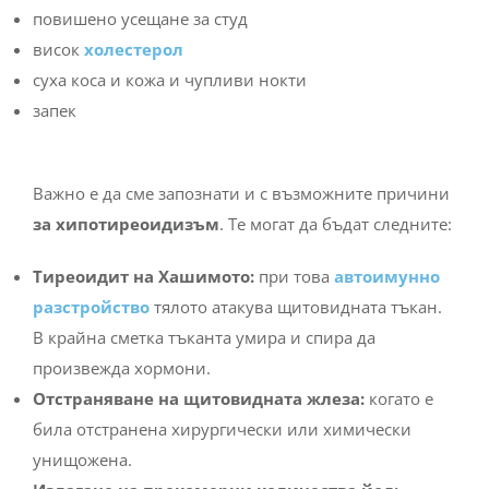
повишено усещане за студ
висок
холестерол
суха коса и кожа и чупливи нокти
запек
Важно е да сме запознати и с възможните причини
за хипотиреоидизъм
. Те могат да бъдат следните:
Тиреоидит на Хашимото:
при това
автоимунно
разстройство
тялото атакува щитовидната тъкан.
В крайна сметка тъканта умира и спира да
произвежда хормони.
Отстраняване на щитовидната жлеза:
когато е
била отстранена хирургически или химически
унищожена.