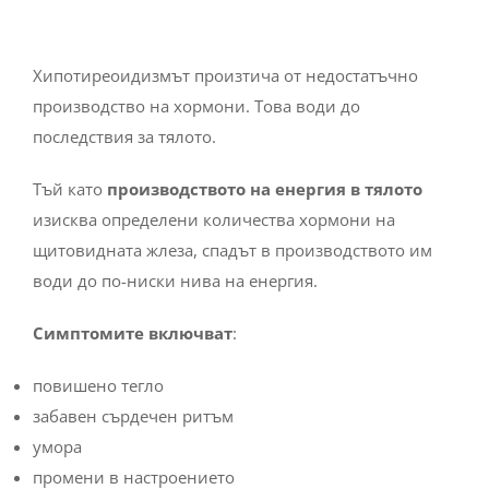
Хипотиреоидизмът произтича от недостатъчно
производство на хормони. Това води до
последствия за тялото.
Тъй като
производството на енергия в тялото
изисква определени количества хормони на
щитовидната жлеза, спадът в производството им
води до по-ниски нива на енергия.
Симптомите включват
:
повишено тегло
забавен сърдечен ритъм
умора
промени в настроението