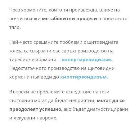
Чрез хормоните, които тя произвежда, влияе на
почти всички
метаболитни процеси
в човешкото
тяло.
Най-често срещаните проблеми с щитовидната
жлеза са свързани със свръхпроизводство на
тиреоидни хормони –
хипертиреоидизъм
.
Недостатъчното производство на щитовидни
хормони пък води до
хипотиреоидизъм
.
Въпреки че проблемите вследствие на тези
състояния могат да бъдат неприятни,
могат да се
преодолеят успешно
, ако бъдат диагностицирани
и лекувани навреме.