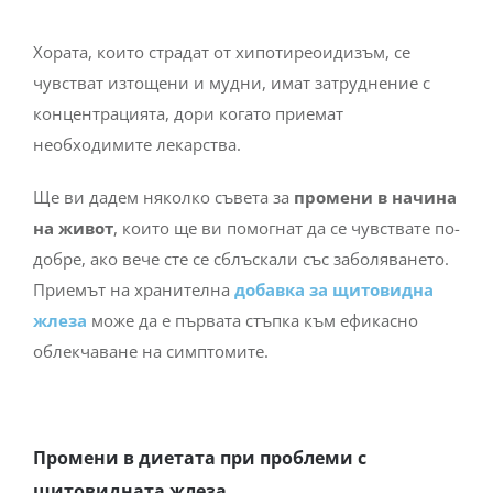
Хората, които страдат от хипотиреоидизъм, се
чувстват изтощени и мудни, имат затруднение с
концентрацията, дори когато приемат
необходимите лекарства.
Ще ви дадем няколко съвета за
промени в начина
на живот
, които ще ви помогнат да се чувствате по-
добре, ако вече сте се сблъскали със заболяването.
Приемът на хранителна
добавка за щитовидна
жлеза
може да е първата стъпка към ефикасно
облекчаване на симптомите.
Промени в диетата при проблеми с
щитовидната жлеза