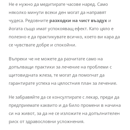
Не е нужно да медитирате часове наред. Само
няколко минути всеки ден могат да направят
чудеса. Редовните
разходки
на чист въздух
и
йогата също имат успокояващ ефект. Като цяло е
полезно е да практикувате всичко, което ви кара да
се чувствате добре и спокойни.
Въпреки че не можете да разчитате само на
допълващи практики за лечение на проблеми с
щитовидната жлеза, те могат да помогнат да
гарантирате успеха на цялостния план за лечение.
Не забравяйте да се консултирате с лекар, преди да
предприемате каквито и да било промени в начина
си на живот, за да не се изложите на допълнителен
риск от здравословни усложнения.