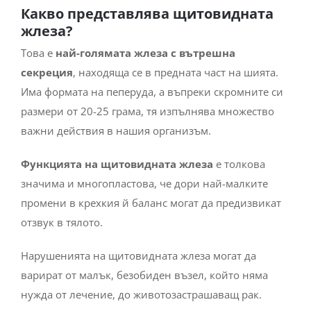
Какво представлява щитовидната
жлеза?
Това е
най-голямата жлеза с вътрешна
секреция
, находяща се в предната част на шията.
Има формата на пеперуда, а въпреки скромните си
размери от 20-25 грама, тя изпълнява множество
важни действия в нашия организъм.
Функцията на щитовидната жлеза
е толкова
значима и многопластова, че дори най-малките
промени в крехкия й баланс могат да предизвикат
отзвук в тялото.
Нарушенията на щитовидната жлеза могат да
варират от малък, безобиден възел, който няма
нужда от лечение, до животозастрашаващ рак.