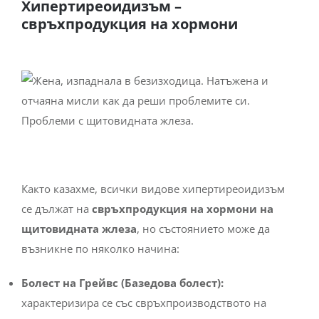
Хипертиреоидизъм
–
свръхпродукция на хормони
Както казахме, всички видове хипертиреоидизъм
се дължат на
свръхпродукция на хормони на
щитовидната жлеза
, но състоянието може да
възникне по няколко начина:
Болест на Грейвс (Базедова болест):
характеризира се със свръхпроизводството на