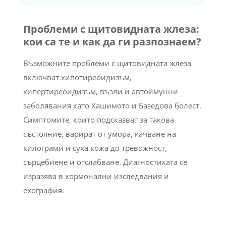
Проблеми с щитовидната жлеза:
кои са те и как да ги разпознаем?
Възможните проблеми с щитовидната жлеза
включват хипотиреоидизъм,
хипертиреоидизъм, възли и автоимунни
заболявания като Хашимото и Базедова болест.
Симптомите, които подсказват за такова
състояние, варират от умора, качване на
килограми и суха кожа до тревожност,
сърцебиене и отслабване. Диагностиката се
изразява в хормонални изследвания и
ехография.