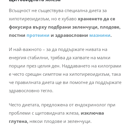
Всъщност не съществува специална диета за
хипотиреоидизъм, но е хубаво
храненето да се
фокусира върху подбрани зеленчуци, плодове,
постни
протеини
и здравословни
мазнини
.
И най-важното – за да поддържате нивата на
енергия стабилни, трябва да хапвате на малки
порции през целия ден. Наддаването на килограми
е често срещан симптом на хипотиреоидизъм, така
че правилната диета ще ви помогне да поддържате
здравословно тегло.
Често диетата, предложена от ендокринолог при
проблеми с щитовидната жлеза,
изключва
глутена,
някои плодове и зеленчуци.