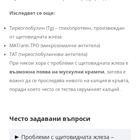
Изследват се още:
Тиреоглобулин (Tg) – гликопротеин, произвеждан
от щитовидната жлеза
МАТ/anti-TPO (микрозомални антитела)
ТАТ (тиреоглобулинови антитела)
При някои хора с проблеми с щитовидната жлеза е
възможна поява на мускулни крампи
, затова е
важно да се проследява нивото на калция в кръвта,
поради което често се тества серумният калций.
Често задавани въпроси
Проблеми с щитовидната жлеза –