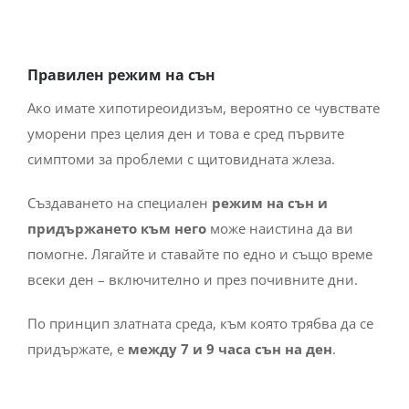
Правилен режим на сън
Ако имате хипотиреоидизъм, вероятно се чувствате
уморени през целия ден и това е сред първите
симптоми за проблеми с щитовидната жлеза.
Създаването на специален
режим на сън и
придържането към него
може наистина да ви
помогне. Лягайте и ставайте по едно и също време
всеки ден – включително и през почивните дни.
По принцип златната среда, към която трябва да се
придържате, е
между 7 и 9 часа сън на ден
.