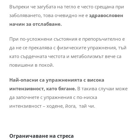
Въпреки че загубата на тегло е често срещана при
заболяването, това очевидно не е
здравословен
начин за отслабване.
При по-усложнени състояния е препоръчително е
да не се прекалява с физическите упражнения, тъй
като сърдечната честота и метаболизмът вече са
повишени в покой.
Най-опасни са упражненията с висока
интензивност, като бягане.
В такива случаи може
да започнете с упражнения с по-ниска
интензивност – ходене, йога, тай чи.
Ограничаване на стреса