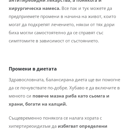
антитиреоидни лекарства, а понякога и
хирургическа намеса.
Все пак и тук можете да
предприемете промени в начина на живот, които
могат да подкрепят лечението, някои от тях дори
биха могли самостоятелно да се справят със
симптомите в зависимост от състоянието.
Промени в диетата
Здравословната, балансирана диета ще ви помогне
да се почувствате по-добре. Хубаво е да включите в
менюто си
повече мазна риба като сьомга и
храни, богати на калций.
Същевременно понякога се налага хората с
хипертиреоидизъм да
избягват определени