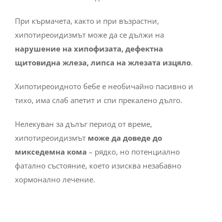
При кърмачета, както и при възрастни,
хипотиреоидизмът може да се дължи на
нарушение на хипофизата, дефектна
щитовидна жлеза, липса на жлезата изцяло
.
Хипотиреоидното бебе е необичайно пасивно и
тихо, има слаб апетит и спи прекалено дълго.
Нелекуван за дълъг период от време,
хипотиреоидизмът
може да доведе до
микседемна кома
– рядко, но потенциално
фатално състояние, което изисква незабавно
хормонално лечение.