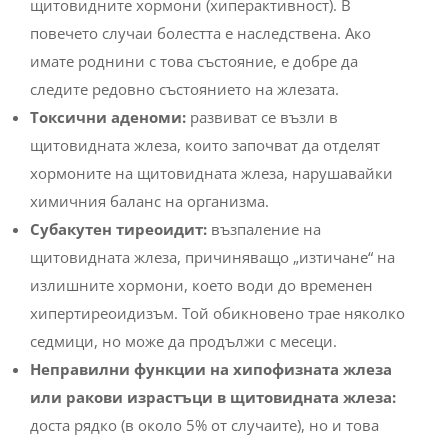
щитовидните хормони (хиперактивност). В
повечето случаи болестта е наследствена. Ако
имате роднини с това състояние, е добре да
следите редовно състоянието на жлезата.
Токсични аденоми:
развиват се възли в
щитовидната жлеза, които започват да отделят
хормоните на щитовидната жлеза, нарушавайки
химичния баланс на организма.
Субакутен тиреоидит:
възпаление на
щитовидната жлеза, причиняващо „изтичане“ на
излишните хормони, което води до временен
хипертиреоидизъм. Той обикновено трае няколко
седмици, но може да продължи с месеци.
Неправилни функции на хипофизната жлеза
или ракови израстъци в щитовидната жлеза:
доста рядко (в около 5% от случаите), но и това