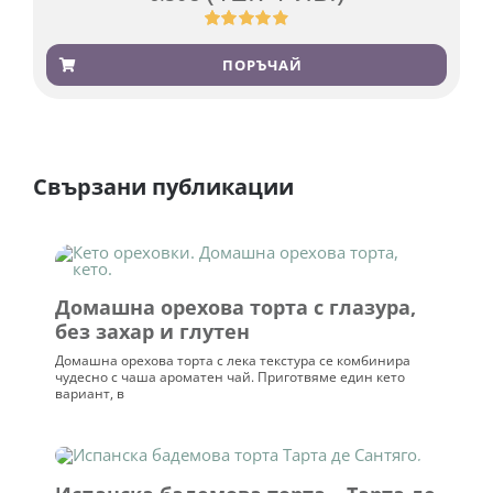
Оценен
501
4.91
от 5,
ПОРЪЧАЙ
базирано на
потребителски
оценки
Свързани публикации
Домашна орехова торта с глазура,
без захар и глутен
Домашна орехова торта с лека текстура се комбинира
чудесно с чаша ароматен чай. Приготвяме един кето
вариант, в