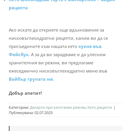
рецепта
Ако искате да откриете още вдъхновение за
нисковъглехидратни рецепти, каним ви да се
присъедините към нашата кето
кухня във
Фейсбук.
А за да ви зарадваме и да улесним
хранителния ви режим, ви предлагаме
ежеседмично нисковъглехидратно меню във
Вайбър групата ни.
Добър апетит!
Категории:
Десерти при кетогенен режим
,
Кето рецепти
|
Публикувана: 02.07.2025