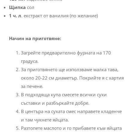
Щипка
сол
1 ч. л
. екстракт от ванилия (по желание)
Начин на приготвяне:
Загрейте предварително фурната на 170
градуса.
За приготвянето ще използваме малка тава,
около 20-22 см диаметър. Покрийте я с хартия
за печене.
В подходяща купа смесете всички сухи
съставки и разбъркайте добре.
В центъра на сухата смес направете кладенче
и там чукнете яйцата.
Разтопете маслото и го прибавете към яйцата