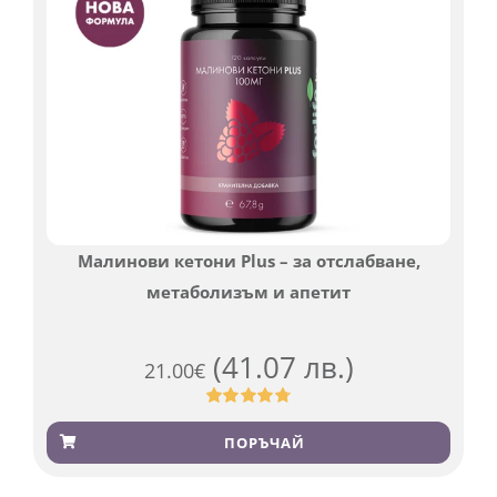
Малинови кетони Plus – за отслабване,
метаболизъм и апетит
(41.07 лв.)
21.00
€
Оценен
819
4.76
от 5,
ПОРЪЧАЙ
базирано
на
потребителски