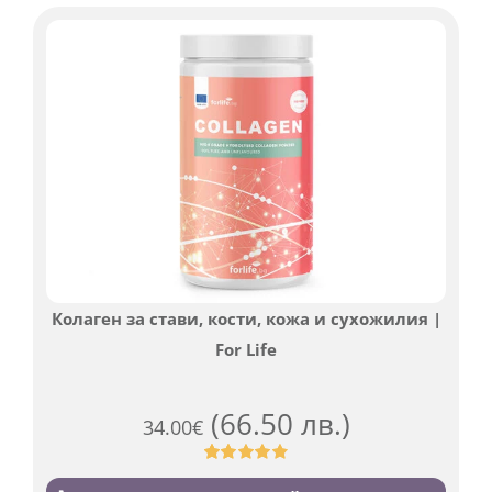
оценки
Колаген за стави, кости, кожа и сухожилия |
For Life
(66.50 лв.)
34.00
€
Оценен
923