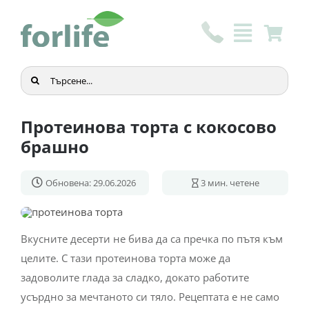
Skip
to
content
Търсене
...
Протеинова торта с кокосово
брашно
Обновена: 29.06.2026
3
мин. четене
Вкусните десерти не бива да са пречка по пътя към
целите. С тази протеинова торта може да
задоволите глада за сладко, докато работите
усърдно за мечтаното си тяло. Рецептата е не само