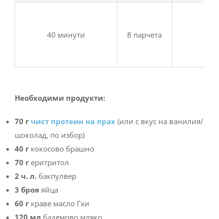
2 г
40 минути
8 парчета
Необходими продукти:
70 г
чист протеин на прах
(или с вкус на ванилия/
шоколад, по избор)
40 г
кокосово брашно
70 г
еритритол
2 ч. л.
бакпулвер
3 броя
яйца
60 г
краве масло Гхи
120 мл
бадемово мляко