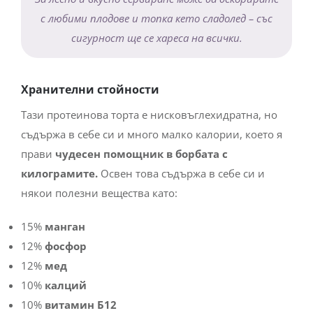
с любими плодове и топка кето сладолед – със
сигурност ще се хареса на всички.
Хранителни стойности
Тази протеинова торта е нисковъглехидратна, но
съдържа в себе си и много малко калории, което я
прави
чудесен помощник в борбата с
килограмите.
Освен това съдържа в себе си и
някои полезни вещества като:
15%
манган
12%
фосфор
12%
мед
10%
калций
10%
витамин Б12