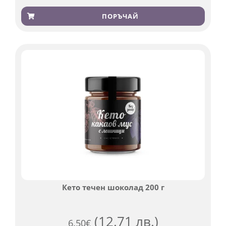
Оценен
369
4.84
от 5,
ПОРЪЧАЙ
базирано
на
потребителски
оценки
Кето течен шоколад 200 г
(12.71 лв.)
6.50
€