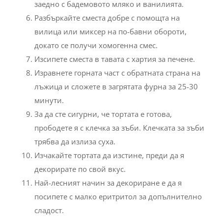
заедно с бадемовото мляко и ванилията.
Разбъркайте сместа добре с помощта на
вилица или миксер на по-бавни обороти,
докато се получи хомогенна смес.
Изсипете сместа в тавата с хартия за печене.
Изравнете горната част с обратната страна на
лъжица и сложете в загрятата фурна за 25-30
минути.
За да сте сигурни, че тортата е готова,
прободете я с клечка за зъби. Клечката за зъби
трябва да излиза суха.
Изчакайте тортата да изстине, преди да я
декорирате по свой вкус.
Най-лесният начин за декориране е да я
посипете с малко еритритол за допълнително
сладост.