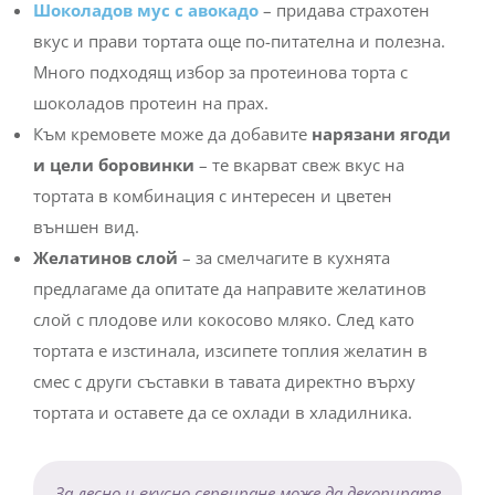
Шоколадов мус с авокадо
– придава страхотен
вкус и прави тортата още по-питателна и полезна.
Много подходящ избор за протеинова торта с
шоколадов протеин на прах.
Към кремовете може да добавите
нарязани ягоди
и цели боровинки
– те вкарват свеж вкус на
тортата в комбинация с интересен и цветен
външен вид.
Желатинов слой
– за смелчагите в кухнята
предлагаме да опитате да направите желатинов
слой с плодове или кокосово мляко. След като
тортата е изстинала, изсипете топлия желатин в
смес с други съставки в тавата директно върху
тортата и оставете да се охлади в хладилника.
За лесно и вкусно сервиране може да декорирате