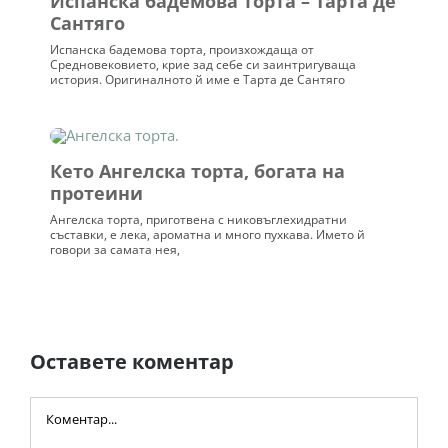
Испанска бадемова торта – Тарта де
Сантяго
Испанска бадемова торта, произхождаща от
Средновековието, крие зад себе си заинтригуваща
история. Оригиналното й име е Тарта де Сантяго
Кето Ангелска торта, богата на
протеини
Ангелска торта, приготвена с никовъглехидратни
съставки, е лека, ароматна и много пухкава. Името й
говори за самата нея,
Оставете коментар
Comment