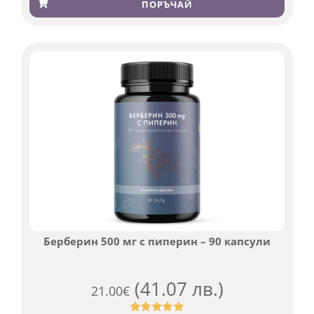
4.83
от 5,
ПОРЪЧАЙ
базирано
на
потребителски
оценки
Берберин 500 мг с пиперин – 90 капсули
(41.07 лв.)
21.00
€