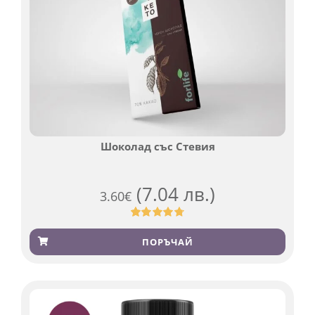
Шоколад със Стевия
(7.04 лв.)
3.60
€
Оценен
185
4.79
от 5,
ПОРЪЧАЙ
базирано
на
потребителски
оценки