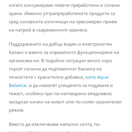
когато консумираме повече преработени и солени
храни. Именно ултрапреработените продукти са
сред основните източници на прекомерен прием
на натрий в съвременното хранене.
Поддържането на добър воден и електролитен
баланс е важно за нормалното функциониране на
организма ни. В подобни ситуации много хора
търсят начини да подпомогнат баланса на
течностите с хранителни добавки,
като Aqua
Balance
, и да намалят усещането за подуване и
тежест, особено при по-натоварено ежедневие,
заседнал начин на живот или по-солен хранителен
режим.
Вместо да изключваме напълно солта, по-