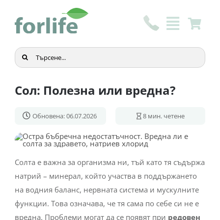
Skip
to
content
Търсене
...
Сол: Полезна или вредна?
Обновена: 06.07.2026
8
мин. четене
Солта е важна за организма ни, тъй като тя съдържа
натрий – минерал, който участва в поддържането
на водния баланс, нервната система и мускулните
функции. Това означава, че тя сама по себе си не е
вредна. Проблеми могат да се появят при
редовен