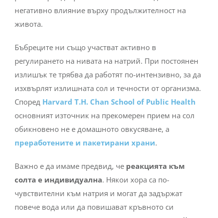
негативно влияние върху продължителност на
живота.
Бъбреците ни също участват активно в
регулирането на нивата на натрий. При постоянен
излишък те трябва да работят по-интензивно, за да
изхвърлят излишната сол и течности от организма.
Според
Harvard T.H. Chan School of Public Health
основният източник на прекомерен прием на сол
обикновено не е домашното овкусяване, а
преработените и пакетирани храни
.
Важно е да имаме предвид, че
реакцията към
солта е индивидуална
. Някои хора са по-
чувствителни към натрия и могат да задържат
повече вода или да повишават кръвното си