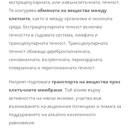
екстрацелуларната, или извънклетъчната, течност.
Тя осигурява
обмяната на вещества между
клетките
, както и между организма и околната
среда.
Екстрацелуларната течност включва
течността в съдовата система, лимфата и
трансцелуларната течност. Трансцелуларната
течност обхваща цереброспиналната,
синовиалната, вътреочната, перикардната,
плевралната и перитонеалната течност.
Натрият подпомага
транспорта на вещества през
клетъчните мембрани
. Той влияе върху
активността на някои ензими, участва във
възникването на акционния потенциал и помага за
поддържането на алкално-киселинното
равновесие.