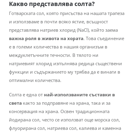
Какво представлява солта?
Готварската сол, която присъства на нашата трапеза
и използваме в почти всяко ястие, всъщност
представлява натриев хлорид (NaCl), който заема
важна роля в живота на хората
.
Това съединение
е в големи количества в нашия организъм в
междуклетъчните течности. В тялото ни
натриевият хлорид изпълнява редица съществени
функции и съдържанието му трябва да е винаги в
оптимални количества.
Солта е една от
най-използваните съставки в
света
както за подправяне на храна, така и за
консервация на храна. Освен традиционната
йодирана сол, често се използват още морска сол,
флуорирана сол, натриева сол, калиева и каменна