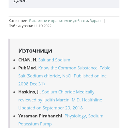
прекомерна или недостатъчна консумация са
възможни отклонения във физиологичните
Според СЗО желателната дневна доза е 5 грама,
процеси.
Категории:
Витамини и хранителни добавки
,
Здраве
|
но според индивидуалните характеристики на
Публикувана: 11.10.2022
всеки, количеството на необходимите елементи
в нея е различно.
Източници
CHAN, H
.
Salt and Sodium
PubMed
.
Know the Common Substance: Table
Salt (Sodium chloride, NaCl, Published online
2008 Dec 31)
Haskins, J
.
Sodium Chloride Medically
reviewed by Judith Marcin, M.D. Healthline
Updated on September 29, 2018
Yasaman Pirahanchi
.
Physiology, Sodium
Potassium Pump