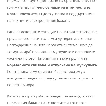
нормалното функциониране на организма ни. По-
голямата част от него
се намира в течностите
извън клетките
, където участва в поддържането
на водния и електролитния баланс.
Една от основните функции на натрия е свързана с
предаването на сигнали между нервните клетки.
Благодарение на него нервната система може да
„комуникира“ правилно с мускулите и останалите
части на тялото.
Натрият има важна роля и за
нормалното свиване и отпускане на мускулите
.
Когато нивата му са извън баланс, можем да
усещаме отпадналост, мускулен дискомфорт или
по-лесна умора.
Калий и натрий работят заедно, за да поддържат
нормалния баланс на течностите и кръвното