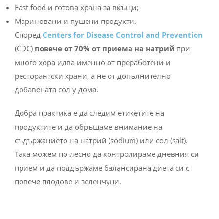
Fast food и готова храна за вкъщи;
Мариновани и пушени продукти.
Според
Centers for Disease Control and Prevention
(CDC)
повече от 70% от приема на натрий
при
много хора идва именно от преработени и
ресторантски храни, а не от допълнително
добавената сол у дома.
Добра практика е да следим етикетите на
продуктите и да обръщаме внимание на
съдържанието на натрий (sodium) или сол (salt).
Така можем по-лесно да контролираме дневния си
прием и да поддържаме балансирана диета си с
повече плодове и зеленчуци.