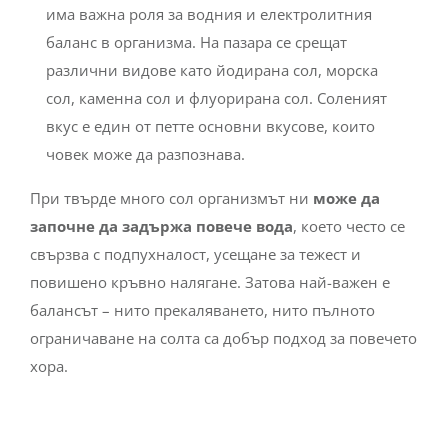
има важна роля за водния и електролитния
баланс в организма. На пазара се срещат
различни видове като йодирана сол, морска
сол, каменна сол и флуорирана сол. Соленият
вкус е един от петте основни вкусове, които
човек може да разпознава.
При твърде много сол организмът ни
може да
започне да задържа повече вода
, което често се
свързва с подпухналост, усещане за тежест и
повишено кръвно налягане. Затова най-важен е
балансът – нито прекаляването, нито пълното
ограничаване на солта са добър подход за повечето
хора.