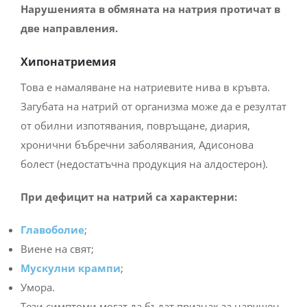
Нарушенията в обмяната на натрия протичат в
две направления.
Хипонатриемия
Това е намаляване на натриевите нива в кръвта.
Загубата на натрий от организма може да е резултат
от обилни изпотявания, повръщане, диария,
хронични бъбречни заболявания, Адисонова
болест (недостатъчна продукция на алдостерон).
При дефицит на натрий са характерни:
Главоболие
;
Виене на свят;
Мускулни крампи
;
Умора.
Тези симптоми могат да бъдат признак за нарушен