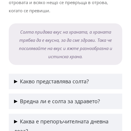
отровата и всяко нещо се превръща в отрова,
когато се превиши.
Солта придава вкус на храната, а храната
трябва да е вкусна, за да сме здрави. Така че
посолявайте на вкус и яжте разнообразна и
истинска храна.
Какво представлява солта?
Готварската сол, която използваме в
Вредна ли е солта за здравето?
ежедневието си, представлява минерал съставен
от около 40 % натрий и 60 % хлорид.
Солта или още натриевият хлорид изпълнява
Каква е препоръчителната дневна
важни функции в нашето тяло, но при
доза?