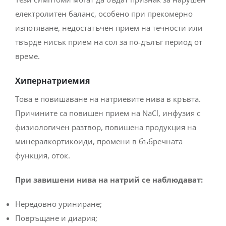
електролитен баланс, особено при прекомерно
изпотяване, недостатъчен прием на течности или
твърде нисък прием на сол за по-дълъг период от
време.
Хипернатриемия
Това е повишаване на натриевите нива в кръвта.
Причините са повишен прием на NaCl, инфузия с
физиологичен разтвор, повишена продукция на
минералкортикоиди, промени в бъбречната
функция, оток.
При завишени нива на натрий се наблюдават:
Нередовно уриниране;
Повръщане и диария;