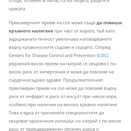
отоци, особено в областта на лицето, ръцете и
краката.
Прекомерният прием на сол може също
да повиши
кръвното налягане
при част от хората, тъй като
задържаната течност увеличава натоварването
върху кръвоносните съдове и сърцето. Според
Centers for Disease Control and Prevention (
CDC
)
редовния висок прием на натрий се свързва с по-
висок риск от хипертония и може да повлияе на
сърдечносъдово здраве. Продължителният
прекомерен прием на сол може да повлияе върху
риск от инфаркт и риск от инсулт при някои хора,
особено при наличие на високо кръвно налягане.
Това е една от причините специалистите да
свързват хроничния излишък на натрий с по-висок
риск от преждевременен летален изход и