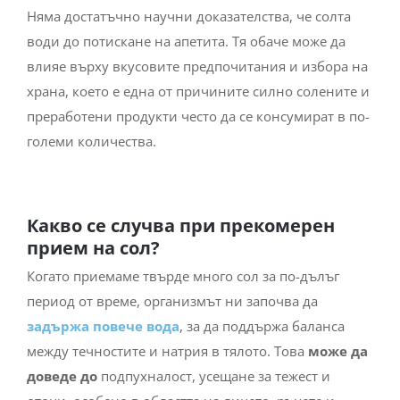
Няма достатъчно научни доказателства, че солта
води до потискане на апетита. Тя обаче може да
влияе върху вкусовите предпочитания и избора на
храна, което е една от причините силно солените и
преработени продукти често да се консумират в по-
големи количества.
Какво се случва при прекомерен
прием на сол?
Когато приемаме твърде много сол за по-дълъг
период от време, организмът ни започва да
задържа повече вода
, за да поддържа баланса
между течностите и натрия в тялото. Това
може да
доведе до
подпухналост, усещане за тежест и