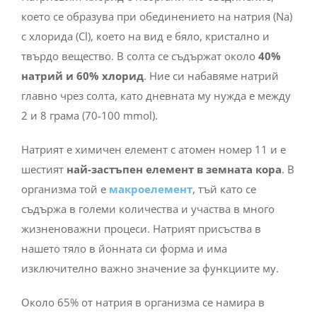
което се образува при обединението на натрия (Na)
с хлорида (Cl), което на вид е бяло, кристално и
твърдо вещество.
В солта се съдържат около
40%
натрий и 60% хлорид
. Ние си набавяме натрий
главно чрез солта, като дневната му нужда е между
2 и 8 грама (70-100 mmol).
Натрият е химичен елемент с атомен номер 11 и е
шестият
най-застъпен елемент в земната кора
. В
организма той е
макроелемент
, тъй като се
съдържа в големи количества и участва в много
жизненоважни процеси.
Натрият присъства в
нашето тяло в йонната си форма и има
изключително важно значение за функциите му.
Около 65% от натрия в организма се намира в