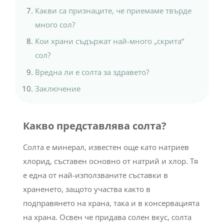
Какви са признаците, че приемаме твърде
много сол?
Кои храни съдържат най-много „скрита“
сол?
Вредна ли е солта за здравето?
Заключение
Какво представлява солта?
Солта е минерал, известен още като натриев
хлорид, съставен основно от натрий и хлор. Тя
е една от най-използваните съставки в
храненето, защото участва както в
подправянето на храна, така и в консервацията
на храна. Освен че придава солен вкус, солта