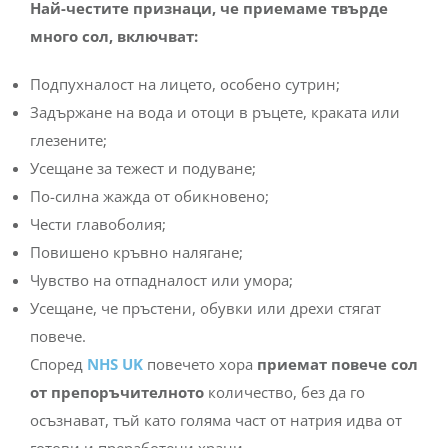
Най-честите признаци, че приемаме твърде
много сол, включват:
Подпухналост на лицето, особено сутрин;
Задържане на вода и отоци в ръцете, краката или
глезените;
Усещане за тежест и подуване;
По-силна жажда от обикновено;
Чести главоболия;
Повишено кръвно налягане;
Чувство на отпадналост или умора;
Усещане, че пръстени, обувки или дрехи стягат
повече.
Според
NHS UK
повечето хора
приемат повече сол
от препоръчителното
количество, без да го
осъзнават, тъй като голяма част от натрия идва от