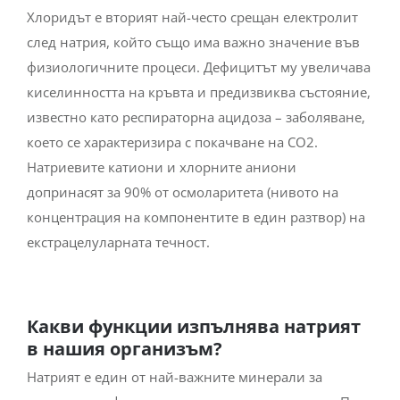
Хлоридът е вторият най-често срещан електролит
след натрия, който също има важно значение във
физиологичните процеси.
Дефицитът му увеличава
киселинността на кръвта и предизвиква състояние,
известно като респираторна ацидоза – заболяване,
което се характеризира с покачване на CO2.
Натриевите катиони и хлорните аниони
допринасят за 90% от осмоларитета (нивото на
концентрация на компонентите в един разтвор) на
екстрацелуларната течност.
Какви функции изпълнява натрият
в нашия организъм?
Натрият е един от най-важните минерали за