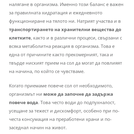
налягане в организма. Именно този баланс е важен
за правилната хидратация и ежедневното
функциониране на тялото ни.
Натрият участва и в
транспортирането на хранителни вещества до
клетките
, както и в различни процеси, свързани с
всяка метаболитна реакция в организма. Това е
една от причините както прекомерният, така и
твърде ниският прием на сол да могат да повлияят
на начина, по който се чувстваме.
Когато приемаме повече сол от необходимото,
организмът ни
може да започне да задържа
повече вода
. Това често води до подпухналост,
усещане за тежест и дискомфорт, особено при по-
честа консумация на преработени храни и по-
заседнал начин на живот.