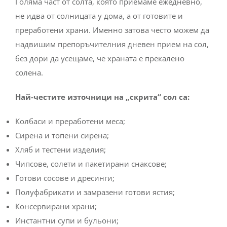
Голяма част от солта, която приемаме ежедневно,
не идва от солницата у дома, а от готовите и
преработени храни. Именно затова често можем да
надвишим препоръчителния дневен прием на сол,
без дори да усещаме, че храната е прекалено
солена.
Най-честите източници на „скрита“ сол са:
Колбаси и преработени меса;
Сирена и топени сирена;
Хляб и тестени изделия;
Чипсове, солети и пакетирани снаксове;
Готови сосове и дресинги;
Полуфабрикати и замразени готови ястия;
Консервирани храни;
Инстантни супи и бульони;