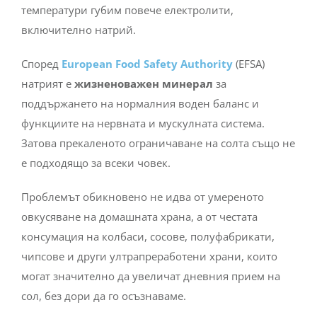
температури губим повече електролити,
включително натрий.
Според
European Food Safety Authority
(EFSA)
натрият е
жизненоважен минерал
за
поддържането на нормалния воден баланс и
функциите на нервната и мускулната система.
Затова прекаленото ограничаване на солта също не
е подходящо за всеки човек.
Проблемът обикновено не идва от умереното
овкусяване на домашната храна, а от честата
консумация на колбаси, сосове, полуфабрикати,
чипсове и други ултрапреработени храни, които
могат значително да увеличат дневния прием на
сол, без дори да го осъзнаваме.