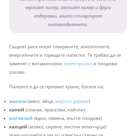
черният пипер, лютият пипер и други
подправки, които стимулират
потоотделянето.
Същият риск носят газираните, алкохолните,
енергийните и горещите напитки. Те трябва да се
заменят с витаминозни
зеленчукови
и плодови
сокове.
Полезно е да се приемат храни, богати на:
желязо
(месо, яйца,
морски дарове
)
калий
(спанак, праскови, кайсии)
магнезий
(ядки, семена, жълти плодове)
калций
(мляко, сирене, листни зеленчуци)
Чрез употребата им до известна степен се