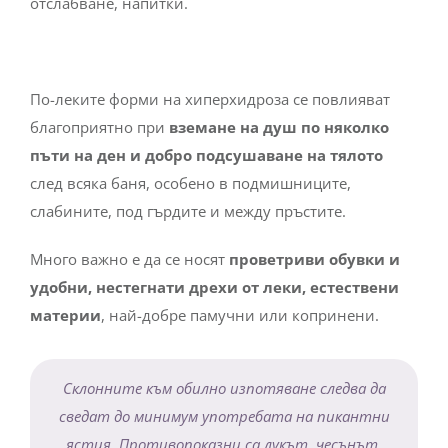
По-леките форми на хиперхидроза се повлияват
благоприятно при
вземане на душ по няколко
пъти на ден и добро подсушаване на тялото
след всяка баня, особено в подмишниците,
слабините, под гърдите и между пръстите.
Много важно е да се носят
проветриви обувки и
удобни, нестегнати дрехи от леки, естествени
материи
, най-добре памучни или копринени.
Склонните към обилно изпотяване следва да
сведат до минимум употребата на пикантни
ястия. Противопоказни са лукът, чесънът,