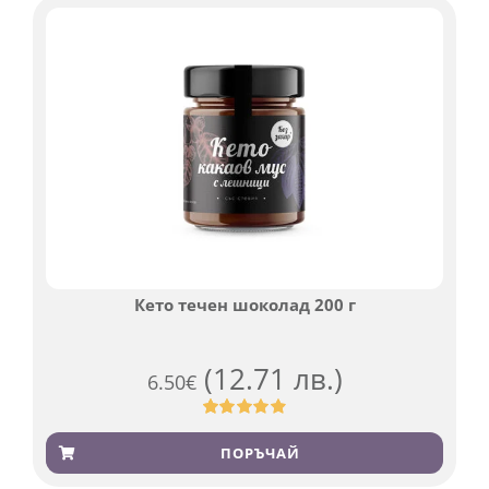
Кето течен шоколад 200 г
(12.71 лв.)
6.50
€
Оценен
501
4.91
от 5,
ПОРЪЧАЙ
базирано на
потребителски