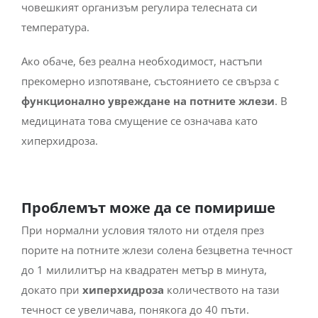
човешкият организъм регулира телесната си
температура.
Ако обаче, без реална необходимост, настъпи
прекомерно изпотяване, състоянието се свърза с
функционално увреждане на потните жлези
. В
медицината това смущение се означава като
хиперхидроза.
Проблемът може да се помирише
При нормални условия тялото ни отделя през
порите на потните жлези солена безцветна течност
до 1 милилитър на квадратен метър в минута,
докато при
хиперхидроза
количеството на тази
течност се увеличава, понякога до 40 пъти.