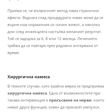
Приема се, че въпросният метод няма странични
ефекти. Веднага след процедурата човек може да се
върне към нормалния си начин живот, а няколко
дни след инжекцията настъпва желаният резултат.
Той се задържа за 6, 8 или 12 месеца. Лечението
трябва да се повтаря през редовни интервали от
време.
Хирургична намеса
В тежките случаи, като крайна мярка се предприема
хирургична намеса
. Една от възможностите при
такава интервенция е
прекъсване на нерви
, които
нямат друга функция, освен да пренасят импулси,