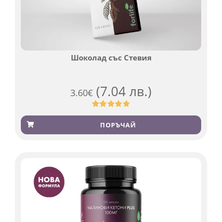
Шоколад със Стевия
(7.04 лв.)
3.60
€
Оценен
185
4.79
от 5,
ПОРЪЧАЙ
базирано
на
потребителски
оценки