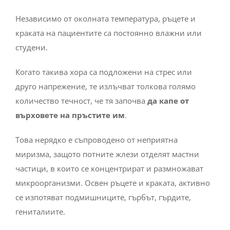
Независимо от околната температура, ръцете и
краката на пациентите са постоянно влажни или
студени.
Когато такива хора са подложени на стрес или
друго напрежение, те излъчват толкова голямо
количество течност, че тя започва
да капе от
върховете на пръстите им
.
Това нерядко е съпроводено от неприятна
миризма, защото потните жлези отделят мастни
частици, в които се концентрират и размножават
микроорганизми. Освен ръцете и краката, активно
се изпотяват подмишниците, гърбът, гърдите,
гениталиите.