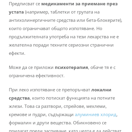
Предписват се
медикаменти за приемане през
устата
(например, таблетки от групата на
антихолинергичните средства или бета-блокерите),
които ограничават общото изпотяване. Но
продължителната употреба на тези лекарства не е
желателна поради техните сериозни странични
ефекти.
Може да се приложи
психотерапия
, обаче тя е с
ограничена ефективност.
При леко изпотяване се препоръчват
локални
средства
, които потискат функцията на потните
жлези. Това са разтвори, спрейове, мехлеми,
кремове и пудри, съдържащи
алуминиев хлорид
,
формалин и други вещества. Обикновено се
прилагат преди заспиване, като целта е да действат