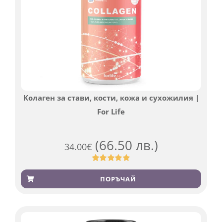
Колаген за стави, кости, кожа и сухожилия |
For Life
(66.50 лв.)
34.00
€
Оценен
923
4.83
от 5,
ПОРЪЧАЙ
базирано
на
потребителски
оценки