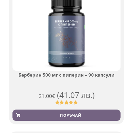
Берберин 500 мг с пиперин – 90 капсули
(41.07 лв.)
21.00
€
Оценен
369
4.84
от 5,
ПОРЪЧАЙ
базирано
на
потребителски
оценки