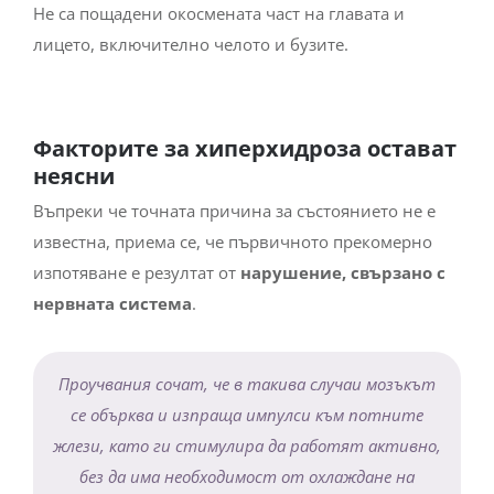
Не са пощадени окосмената част на главата и
лицето, включително челото и бузите.
Факторите за хиперхидроза остават
неясни
Въпреки че точната причина за състоянието не е
известна, приема се, че първичното прекомерно
изпотяване е резултат от
нарушение, свързано с
нервната система
.
Проучвания сочат, че в такива случаи мозъкът
се обърква и изпраща импулси към потните
жлези, като ги стимулира да работят активно,
без да има необходимост от охлаждане на