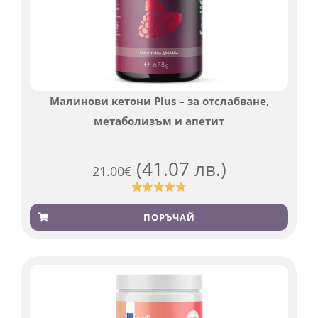
Малинови кетони Plus – за отслабване,
метаболизъм и апетит
(41.07 лв.)
21.00
€
Оценен
819
4.76
от 5,
ПОРЪЧАЙ
базирано
на
потребителски
оценки