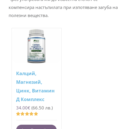
компенсира настъпилата при изпотяване загуба на
полезни вещества.
Калций,
Магнезий,
Цинк, Витамин
Д Комплекс
34.00
€
(66.50 лв.)
Оценено
с
4.87
от 5