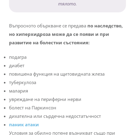
тялото.
Въпросното объркване се предава
по наследство,
но хиперхидроза може да се появи и при
развитие на болестни състояния:
подагра
диабет
повишена функция на щитовидната жлеза
туберкулоза
малария
увреждане на периферни нерви
болест на Паркинсон
дихателна или сърдечна недостатъчност
паник атаки
Условия за обилно потене възникват също при