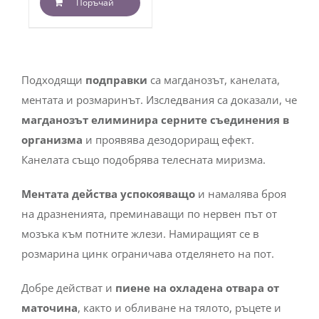
Поръчай
Подходящи
подправки
са магданозът, канелата,
ментата и розмаринът. Изследвания са доказали, че
магданозът елиминира серните съединения в
организма
и проявява дезодориращ ефект.
Канелата също подобрява телесната миризма.
Ментата действа успокояващо
и намалява броя
на дразненията, преминаващи по нервен път от
мозъка към потните жлези. Намиращият се в
розмарина цинк ограничава отделянето на пот.
Добре действат и
пиене на охладена отвара от
маточина
, както и обливане на тялото, ръцете и