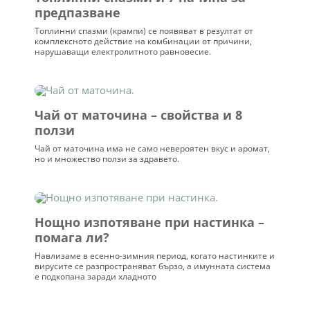
предпазване
Топлинни спазми (крампи) се появяват в резултат от
комплексното действие на комбинации от причини,
нарушаващи електролитното равновесие.
Чай от маточина – свойства и 8
ползи
Чай от маточина има не само невероятен вкус и аромат,
но и множество ползи за здравето.
Нощно изпотяване при настинка –
помага ли?
Навлизаме в есенно-зимния период, когато настинките и
вирусите се разпространяват бързо, а имунната система
е подкопана заради хладното