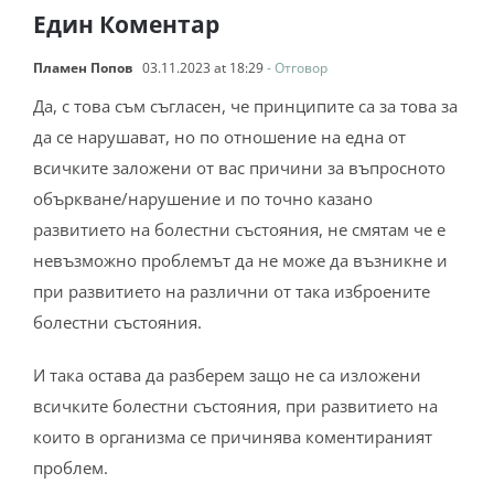
Един Коментар
Пламен Попов
03.11.2023 at 18:29
- Отговор
Да, с това съм съгласен, че принципите са за това за
да се нарушават, но по отношение на една от
всичките заложени от вас причини за въпросното
объркване/нарушение и по точно казано
развитието на болестни състояния, не смятам че е
невъзможно проблемът да не може да възникне и
при развитието на различни от така изброените
болестни състояния.
И така остава да разберем защо не са изложени
всичките болестни състояния, при развитието на
които в организма се причинява коментираният
проблем.