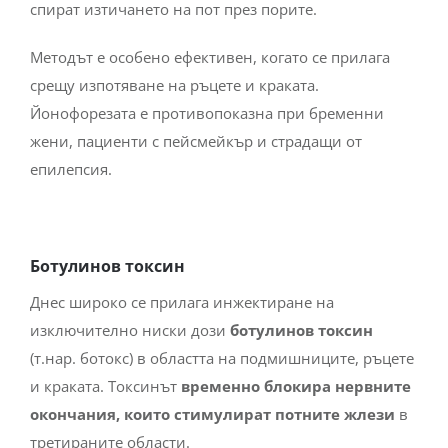
спират изтичането на пот през порите.
Методът е особено ефективен, когато се прилага
срещу изпотяване на ръцете и краката.
Йонофорезата е противопоказна при бременни
жени, пациенти с пейсмейкър и страдащи от
епилепсия.
Ботулинов токсин
Днес широко се прилага инжектиране на
изключително ниски дози
ботулинов токсин
(т.нар. ботокс) в областта на подмишниците, ръцете
и краката. Токсинът
временно блокира нервните
окончания, които стимулират потните жлези
в
третираните области.