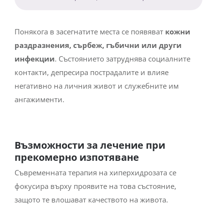
Понякога в засегнатите места се появяват
кожни
раздразнения, сърбеж, гъбични или други
инфекции
. Състоянието затруднява социалните
контакти, депресира пострадалите и влияе
негативно на личния живот и служебните им
ангажименти.
Възможности за лечение при
прекомерно изпотяване
Съвременната терапия на хиперхидрозата се
фокусира върху проявите на това състояние,
защото те влошават качеството на живота.