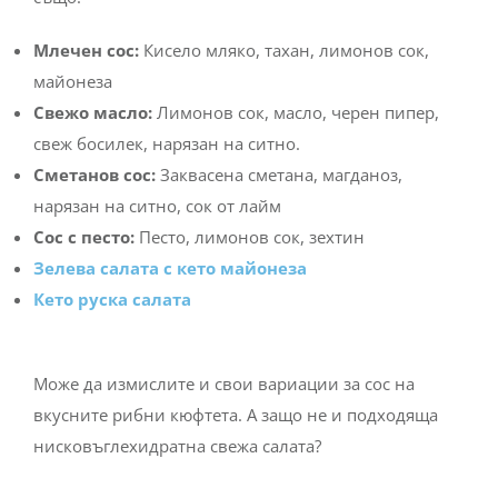
Млечен сос:
Кисело мляко, тахан, лимонов сок,
майонеза
Свежо масло:
Лимонов сок, масло, черен пипер,
свеж босилек, нарязан на ситно.
Сметанов сос:
Заквасена сметана, магданоз,
нарязан на ситно, сок от лайм
Сос с песто:
Песто, лимонов сок, зехтин
Зелева салата с кето майонеза
Кето руска салата
Може да измислите и свои вариации за сос на
вкусните рибни кюфтета. А защо не и подходяща
нисковъглехидратна свежа салата?