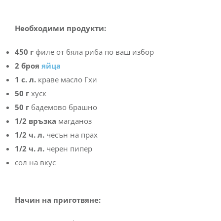
Необходими продукти:
450 г
филе от бяла риба по ваш избор
2 броя
яйца
1 с. л.
краве масло Гхи
50 г
хуск
50 г
бадемово брашно
1/2 връзка
магданоз
1/2 ч. л.
чесън на прах
1/2 ч. л.
черен пипер
сол на вкус
Начин на приготвяне: