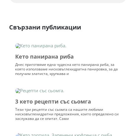
потребителски
оценки
Свързани публикации
Кето панирана риба
Днес приготвяме една чудесна кето панирана риба, за
която използваме нисковъглехидратна панировка, за да
получим златиста, хрупкава и
3 кето рецепти със сьомга
Тези три рецепти със сьомга са нашите любими
нисковъглехидратни предложения, които определено си
заслужава да се опитат. Сами