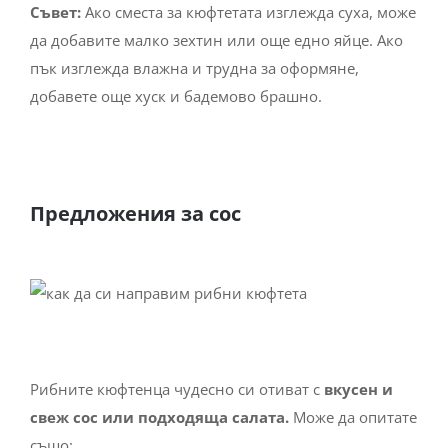
Съвет:
Ако сместа за кюфтетата изглежда суха, може
да добавите малко зехтин или още едно яйце. Ако
пък изглежда влажна и трудна за оформяне,
добавете още хуск и бадемово брашно.
Предложения за сос
Рибните кюфтенца чудесно си отиват с
вкусен и
свеж сос или подходяща салата.
Може да опитате
също: