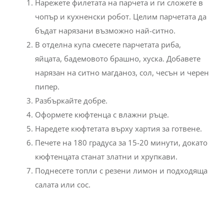
Нарежете филетата на парчета и ги сложете в
чопър и кухненски робот. Целим парчетата да
бъдат нарязани възможно най-ситно.
В отделна купа смесете парчетата риба,
яйцата, бадемовото брашно, хуска. Добавете
нарязан на ситно магданоз, сол, чесън и черен
пипер.
Разбъркайте добре.
Оформете кюфтенца с влажни ръце.
Наредете кюфтетата върху хартия за готвене.
Печете на 180 градуса за 15-20 минути, докато
кюфтенцата станат златни и хрупкави.
Поднесете топли с резени лимон и подходяща
салата или сос.