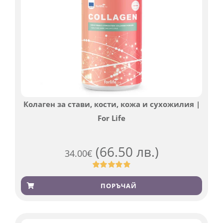
Колаген за стави, кости, кожа и сухожилия |
For Life
(66.50 лв.)
34.00
€
Оценен
923
4.83
от 5,
ПОРЪЧАЙ
базирано
на
потребителски
оценки