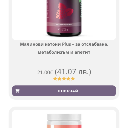
Малинови кетони Plus – за отслабване,
метаболизъм и апетит
(41.07 лв.)
21.00
€
Оценен
819
4.76
от 5,
ПОРЪЧАЙ
базирано
на
потребителски
оценки