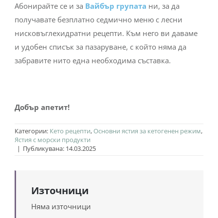
Абонирайте се и за
Вайбър групата
ни, за да
получавате безплатно седмично меню с лесни
нисковъглехидратни рецепти. Към него ви даваме
и удобен списък за пазаруване, с който няма да
забравите нито една необходима съставка.
Добър апетит!
Категории:
Кето рецепти
,
Основни ястия за кетогенен режим
,
Ястия с морски продукти
|
Публикувана: 14.03.2025
Източници
Няма източници