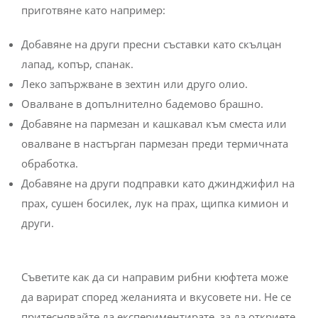
приготвяне като например:
Добавяне на други пресни съставки като скълцан
лапад, копър, спанак.
Леко запържване в зехтин или друго олио.
Овалване в допълнително бадемово брашно.
Добавяне на пармезан и кашкавал към сместа или
овалване в настърган пармезан преди термичната
обработка.
Добавяне на други подправки като джинджифил на
прах, сушен босилек, лук на прах, щипка кимион и
други.
Съветите как да си направим рибни кюфтета може
да варират според желанията и вкусовете ни. Не се
притеснявайте да експериментирате, за да откриете