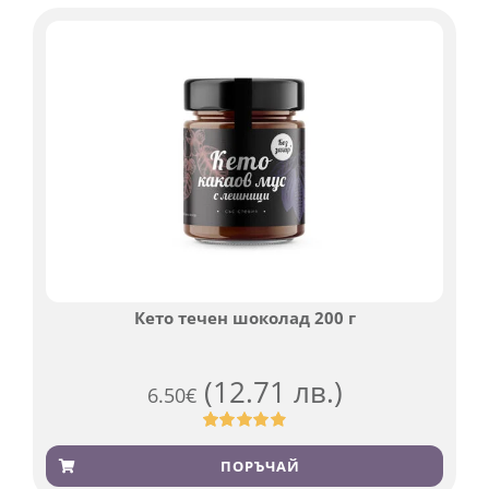
оценки
Кето течен шоколад 200 г
(12.71 лв.)
6.50
€
Оценен
501
4.91
от 5,
ПОРЪЧАЙ
базирано на