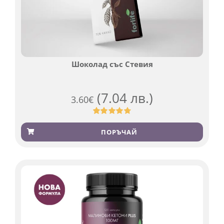
Шоколад със Стевия
(7.04 лв.)
3.60
€
Оценен
185
4.79
от 5,
ПОРЪЧАЙ
базирано
на
потребителски
оценки