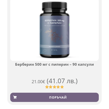
Берберин 500 мг с пиперин – 90 капсули
(41.07 лв.)
21.00
€
Оценен
369
4.84
от 5,
ПОРЪЧАЙ
базирано
на
потребителски