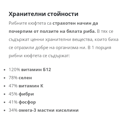
Хранителни стойности
Рибните кюфтета са
страхотен начин да
почерпим от ползите на бялата риба.
В тях се
съдържат ценни хранителни вещества, които биха
се отразили добре на организма ни. В 1 порция
рибни кюфтета се съдържат:
120%
витамин Б12
78%
селен
47%
витамин К
45%
фибри
41%
фосфор
34%
омега-3 мастни киселини