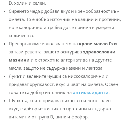
D, холин и селен.
Сиренето чедър добавя вкус и кремообразност към
омлета. То е добър източник на калций и протеини,
но е калорично и трябва да се приема в умерени
количества.
Препоръчваме използването на
краве масло Гхи
за тази рецепта, защото осигурява
здравословни
мазнини
и е страхотна алтернатива на другите
масла, защото не съдържа казеин и лактоза.
Лукът и зелените чушки са нискокалорични и
придават хрупкавост, вкус и цвят на омлета. Освен
това те са добър източник на
антиоксиданти
.
Шунката, която придава пикантен и леко солен
вкус, е добър източник на протеини и съдържа
витамини от група В, цинк и фосфор.