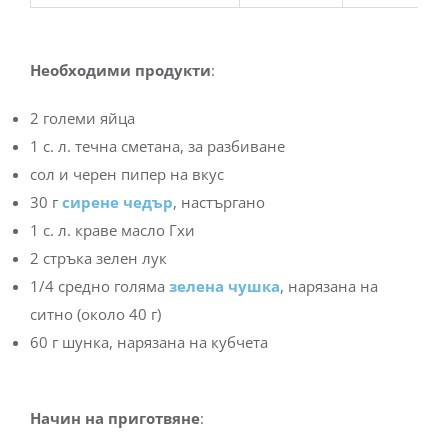
Необходими продукти
:
2 големи яйца
1 с. л. течна сметана, за разбиване
сол и черен пипер на вкус
30 г
сирене чедър
, настъргано
1 с. л. краве масло Гхи
2 стръка зелен лук
1/4 средно голяма
зелена чушка
, нарязана на
ситно (около 40 г)
60 г шунка, нарязана на кубчета
Начин на приготвяне
: