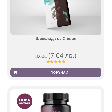
Шоколад със Стевия
(7.04 лв.)
3.60
€
Оценен
185
4.79
от 5,
ПОРЪЧАЙ
базирано
на
потребителски
оценки