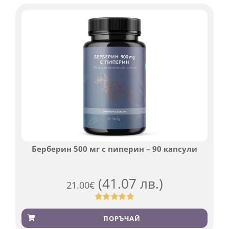
оценки
Берберин 500 мг с пиперин – 90 капсули
(41.07 лв.)
21.00
€
Оценен
369
4.84
от 5,
ПОРЪЧАЙ
базирано