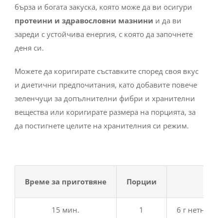
бърза и богата закуска, която може да ви осигури
протеини и здравословни мазнини
и да ви
зареди с устойчива енергия, с която да започнете
деня си.
Можете да коригирате съставките според своя вкус
и диетични предпочитания, като добавите повече
зеленчуци за допълнителни фибри и хранителни
вещества или коригирате размера на порцията, за
да постигнете целите на хранителния си режим.
Време за приготвяне
Порции
15 мин.
1
6 г нетни в