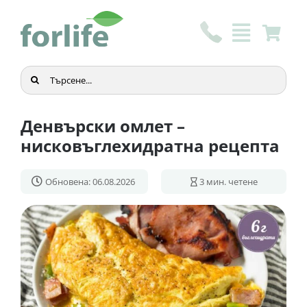
Skip
to
content
Търсене
...
Денвърски омлет –
нисковъглехидратна рецепта
Обновена: 06.08.2026
3
мин. четене