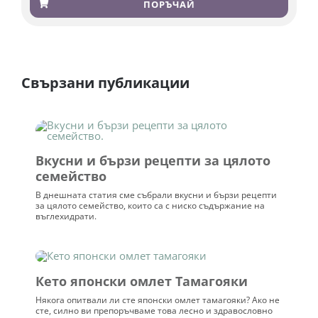
4.91
от 5,
ПОРЪЧАЙ
базирано на
потребителски
оценки
Свързани публикации
Вкусни и бързи рецепти за цялото
семейство
В днешната статия сме събрали вкусни и бързи рецепти
за цялото семейство, които са с ниско съдържание на
въглехидрати.
Кето японски омлет Тамагояки
Някога опитвали ли сте японски омлет тамагояки? Ако не
сте, силно ви препоръчваме това лесно и здравословно