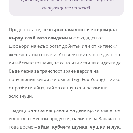
пътуващите на запад.
Предполага се, че
първоначално се е сервирал
върху хляб като сандвич
и е създаден от
шофьори на едър рогат добитък или от китайски
железопътни готвачи. Ако действително е дело на
китайските готвачи, те са го измислили с идеята да
бъде лесна за транспортиране версия на
популярния китайски омлет (Egg Foo Young) – микс
от разбити яйца, кайма от шунка и различни
зеленчуци.
Традиционно за направата на денвърски омлет се
използват местни продукти, налични за Запада по
това време –
яйца, кубчета шунка, чушки и лук
.