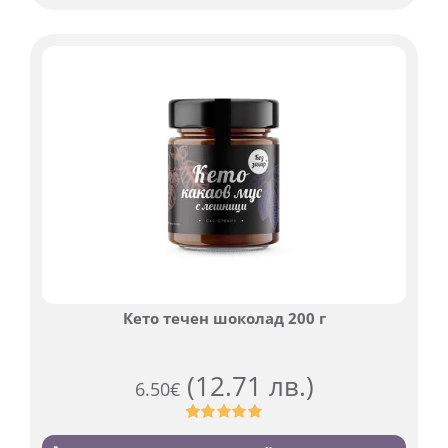
на
потребителски
оценки
Кето течен шоколад 200 г
(12.71 лв.)
6.50
€
Оценен
501