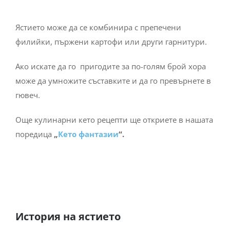
Ястието може да се комбинира с препечени
филийки, пържени картофи или други гарнитури.
Ако искате да го пригодите за по-голям брой хора
може да умножите съставките и да го превърнете в
гювеч.
Още кулинарни кето рецепти ще откриете в нашата
поредица
„
Кето фантазии
“.
История на ястието