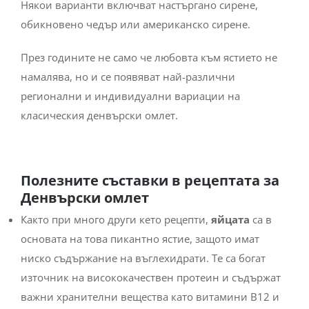
Някои варианти включват настъргано сирене,
обикновено чедър или американско сирене.
През годините не само че любовта към ястието не
намалява, но и се появяват най-различни
регионални и индивидуални вариации на
класическия денвърски омлет.
Полезните съставки в рецептата за
Денвърски омлет
Както при много други кето рецепти,
яйцата
са в
основата на това пикантно ястие, защото имат
ниско съдържание на въглехидрати. Те са богат
източник на висококачествен протеин и съдържат
важни хранителни вещества като витамини B12 и