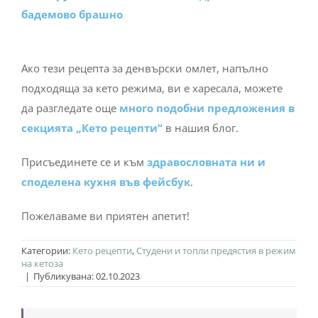
бадемово брашно
Ако тези рецепта за денвърски омлет, напълно
подходяща за кето режима, ви e харесала, можете
да разгледате още
много подобни предложения в
секцията „Кето рецепти“
в нашия блог.
Присъединете се и към
здравословната ни и
споделена кухня във фейсбук
.
Пожелаваме ви приятен апетит!
Категории:
Кето рецепти
,
Студени и топли предястия в режим
на кетоза
|
Публикувана: 02.10.2023