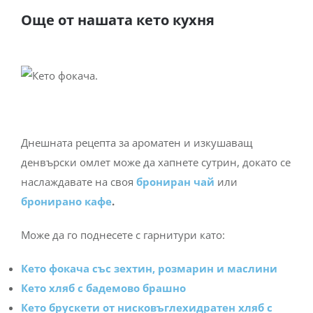
Още от нашата кето кухня
Днешната рецепта за ароматен и изкушаващ
денвърски омлет може да хапнете сутрин, докато се
наслаждавате на своя
брониран чай
или
бронирано кафе
.
Може да го поднесете с гарнитури като:
Кето фокача със зехтин, розмарин и маслини
Кето хляб с бадемово брашно
Кето брускети от нисковъглехидратен хляб с