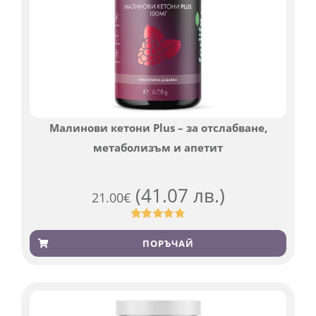
Малинови кетони Plus – за отслабване,
метаболизъм и апетит
(41.07 лв.)
21.00
€
Оценен
819
4.76
от 5,
ПОРЪЧАЙ
базирано
на
потребителски
оценки