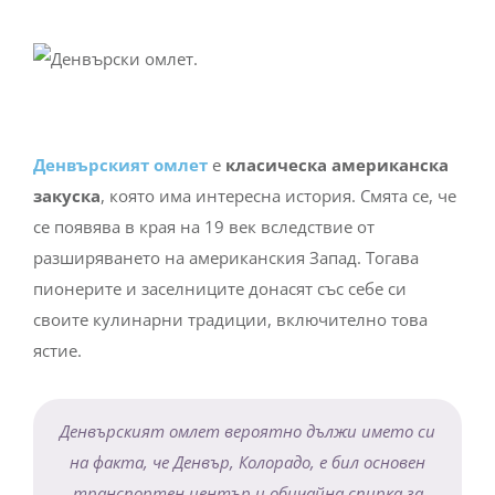
Денвърският омлет
е
класическа американска
закуска
, която има интересна история. Смята се, че
се появява в края на 19 век вследствие от
разширяването на американския Запад. Тогава
пионерите и заселниците донасят със себе си
своите кулинарни традиции, включително това
ястие.
Денвърският омлет вероятно дължи името си
на факта, че Денвър, Колорадо, е бил основен
транспортен център и обичайна спирка за