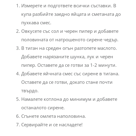
Измерете и подгответе всички съставки. В
купа разбийте заедно яйцата и сметаната до
пухкава смес.
Овкусете със сол и черен пипер и добавете
половината от натрошеното сирене чедър.
В тиган на среден огън разтопете маслото.
Добавете нарязаните шунка, лук и черен
пипер. Оставете да се готви за 1-2 минути.
Добавете яйчната смес със сирене в тигана.
Оставете да се готви, докато стане почти
твърдо.
Намалете котлона до минимум и добавете
останалото сирене.
Сгънете омлета наполовина.
Сервирайте и се насладете!