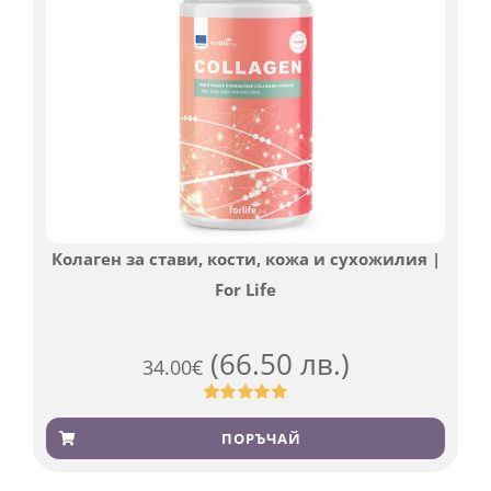
Колаген за стави, кости, кожа и сухожилия |
For Life
(66.50 лв.)
34.00
€
Оценен
923
4.83
от 5,
ПОРЪЧАЙ
базирано
на
потребителски