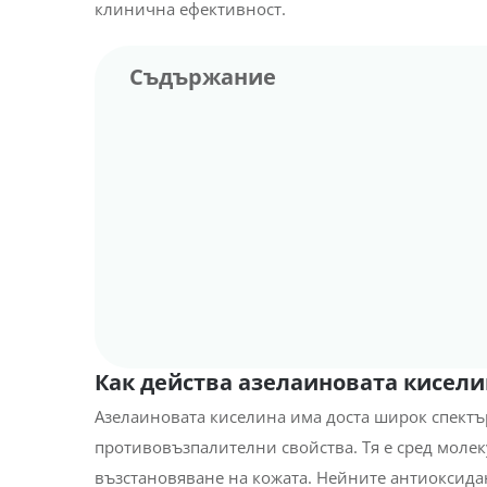
клинична ефективност.
Съдържание
Как действа азелаиновата киселина?
Как се произвежда азелаиновата кисели
Форми на азелаинова киселина
Каква е подходящата концентрация спор
употребата?
При кои типове кожа работи?
Комбинации с други терапии
Странични ефекти от употреба на
азелаинова киселина
За какво да внимаваме при използване 
азелаинова киселина?