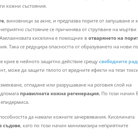
на?
ър от приложения поради своите
антимикробни
и
кулите, производни на дикарбоксилни киселини, и помага з
нтни и антибактериални свойства я правят ефективна при а
ги кожни състояния.
те
, виновници за акне, и предпазва порите от запушване и
 неприятно състояние се причинява от струпване на мъртви
. Азелаиновата киселина е помощник в
отварянето на пори
ия. Така се редуцира опасността от образуването на нови п
се крие в нейното защитно действие срещу
свободните
рад
ант, може да защити тялото от вредните ефекти на тези токс
азмекване, отпадане или разрушаване на роговия слой на