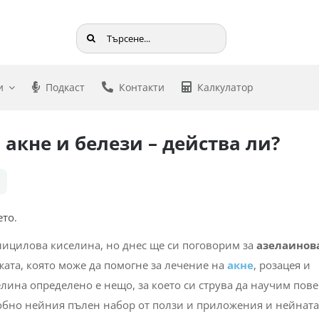
Търсене
...
и
Подкаст
Контакти
Калкулатор
акне и белези – действа ли?
алицилова киселина, но днес ще си поговорим за
азелаинов
ожата, която може да помогне за лечение на
акне
, розацея и
лина определено е нещо, за което си струва да научим пове
робно нейния пълен набор от ползи и приложения и нейната