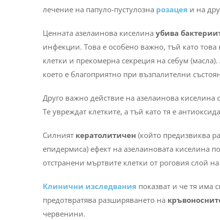
Често задавани въпроси
Как действа азелаиновата кисели
Азелаиновата киселина има доста широк спект
противовъзпалителни свойства. Тя е сред моле
възстановяване на кожата. Нейните антиоксида
лечение на папуло-пустулозна
розацея
и на дру
Ценната азелаинова киселина
убива бактерии
инфекции. Това е особено важно, тъй като това
клетки и прекомерна секреция на себум (масла)
което е благоприятно при възпалителни състоян
Друго важно действие на азелаинова киселина 
Те увреждат клетките, а тъй като тя е антиоксид
Силният
кератолитичен
(който предизвиква р