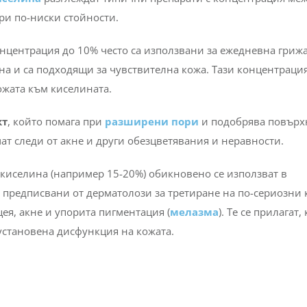
иселина
разглеждат типични препарати с концентрация ме
при по-ниски стойности.
нцентрация до 10% често са използвани за ежедневна грижа.
на и са подходящи за чувствителна кожа. Тази концентрация
кожата към киселината.
кт
, който помага при
разширени пори
и подобрява повърх
чат следи от акне и други обезцветявания и неравности.
киселина (например 15-20%) обикновено се използват в
са предписвани от дерматолози за третиране на по-сериозни