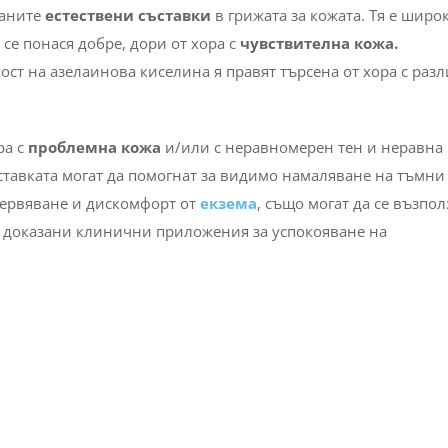
ея, акне и упорита пигментация (
мелазма
). Те се прилагат,
установена дисфункция на кожата.
таните
естествени съставки
в грижата за кожата. Тя е широ
се понася добре, дори от хора с
чувствителна кожа.
ст на азелаинова киселина я правят търсена от хора с раз
ра с
проблемна кожа
и/или с неравномерен тен и неравна
ставката могат да помогнат за видимо намаляване на тъмни
червяване и дискомфорт от
екзема
, също могат да се възпол
а доказани клинични приложения за успокояване на