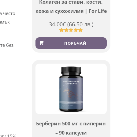
Колаген за стави, кости,
,
кожа и сухожилия | For Life
кновено
34.00
€
(66.50 лв.)
кти.
Оценен
923
4.83
от 5,
ПОРЪЧАЙ
базирано
на
потребителски
оценки
а често
ламък
те без
Берберин 500 мг с пиперин
– 90 капсули