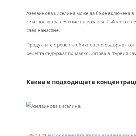
Гел с азелаинова киселина
: Обикновено се пр
страдащи от розацея. Подобно на крема, той че
се нуждаят от по-малка, по-безопасна доза, зад
Серум с азелаинова киселина:
Те са предназн
Серумите често съдържат големи количества азе
Азелаинова киселина може да бъде включена в 
се използва за лечение на розацея. Тъй като е 
след нанасяне.
Продуктите с рецепта обикновено съдържат кон
рецепта съдържат по-малко. Затова в първия слу
Каква е подходящата концентрац