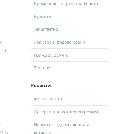
Бременност и грижа за бебето
Kрасота
Любопитно
ж,
Хранене и видове храни
лно
Грижа за Земята
Тестове
Рецепти
Кето Рецепти
Десерти при кетогенен режим
Напитки – здравословни и
кетонни