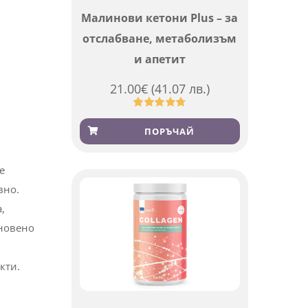
и
Малинови кетони Plus – за
отслабване, метаболизъм
и апетит
21.00
€
(41.07 лв.)
Оценен
819
4.76
от 5,
ПОРЪЧАЙ
базирано
на
потребителски
оценки
е
вно.