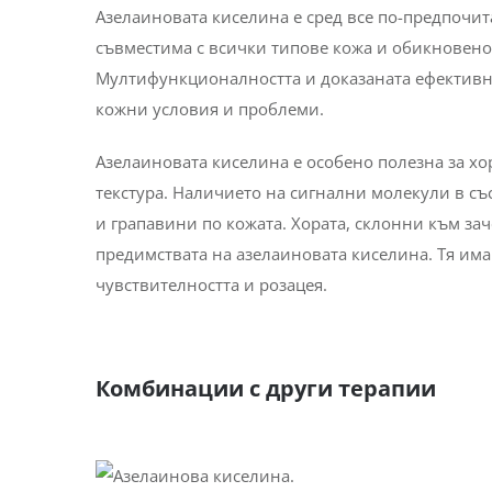
заболявания от рода на папуло-пустулозна розац
необходим по-силен терапевтичен ефект и при 
При кои типове кожа работи?
Азелаиновата киселина е сред все по-предпочи
съвместима с всички типове кожа и обикновено 
Мултифункционалността и доказаната ефективно
кожни условия и проблеми.
Азелаиновата киселина е особено полезна за хо
текстура. Наличието на сигнални молекули в съ
и грапавини по кожата. Хората, склонни към за
предимствата на азелаиновата киселина. Тя им
чувствителността и розацея.