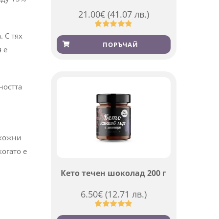
21.00
€
(41.07 лв.)
Оценен
369
4.84
от 5,
ПОРЪЧАЙ
базирано
на
потребителски
оценки
жду 15%
 С тях
 е
ността
Кето течен шоколад 200 г
6.50
€
(12.71 лв.)
 кожни
Оценен
501