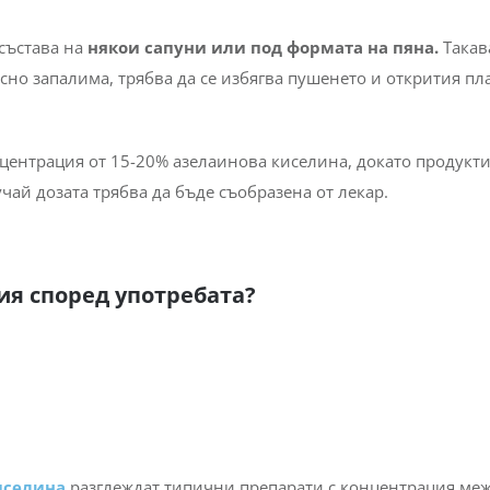
едписва гел или желеобразна форма за подобряване на хора
сто се прилага два пъти дневно и децата под 12 години оби
ължително съгласувано с лекар.
ачени за употреба преди нанасянето на овлажняващи проду
лаинова киселина и могат бързо да попият в кожата.
състава на
някои сапуни или под формата на пяна.
Такав
лесно запалима, трябва да се избягва пушенето и открития п
центрация от 15-20% азелаинова киселина, докато продукти
чай дозата трябва да бъде съобразена от лекар.
ия според употребата?