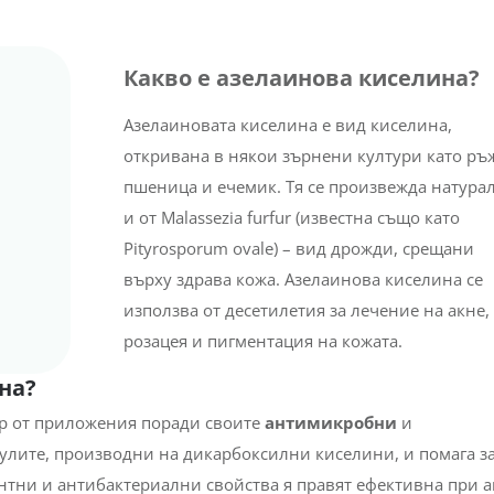
Какво е азелаинова киселина?
Азелаиновата киселина е вид киселина,
откривана в някои зърнени култури като ръ
на?
пшеница и ечемик. Тя се произвежда натура
и от Malassezia furfur (известна също като
ед
Pityrosporum ovale) – вид дрожди, срещани
върху здрава кожа. Азелаинова киселина се
използва от десетилетия за лечение на акне,
розацея и пигментация на кожата.
на