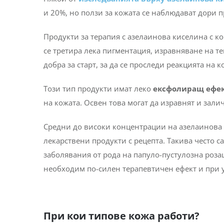
Някои от
изследванията
върху азелаинова к
и 20%, но ползи за кожата се наблюдават дори 
Продукти за терапия с азелаинова киселина с ко
се третира лека пигментация, изравняване на те
добра за старт, за да се проследи реакцията на 
Този тип продукти имат леко
ексфолиращ
ефе
на кожата. Освен това могат да изравнят и зали
Средни до високи концентрации на азелаинова 
лекарствени продукти с рецепта. Такива често 