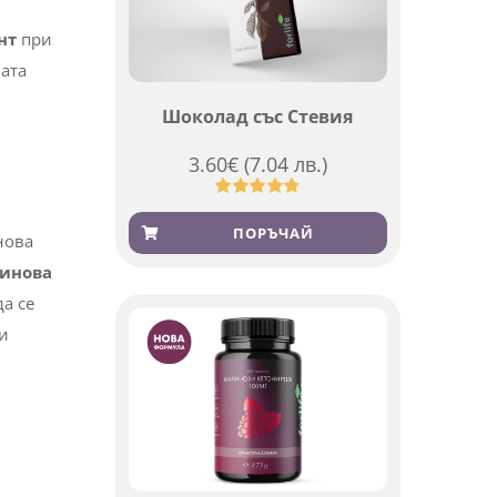
биват
Шоколад със Стевия
3.60
€
(7.04 лв.)
нт
при
Оценен
185
4.79
от 5,
ПОРЪЧАЙ
вата
базирано
на
потребителски
оценки
нова
инова
а се