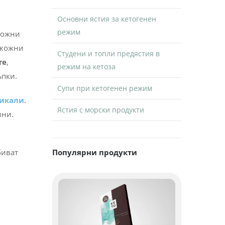
Основни ястия за кетогенен
режим
Студени и топли предястия в
а
режим на кетоза
кне,
Супи при кетогенен режим
Ястия с морски продукти
 кожни
 кожни
те
,
Популярни продукти
ъпки.
икали
.
ини.