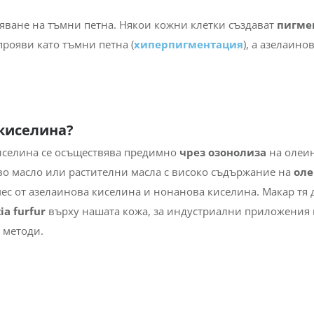
одпомага
правилната кожна регенерация.
По този начин 
 епидермиса.
способността да намали кожните зачервявания. Киселината
е съдове
, като по този начин минимизира неприятните
тяване на тъмни петна. Някои кожни клетки създават
пигме
прояви като тъмни петна (
хиперпигментация
), а азелаино
 киселина?
иселина се осъществява предимно
чрез озонолиза
на олеи
во масло или растителни масла с високо съдържание на
оле
ес от азелаинова киселина и нонанова киселина. Макар тя д