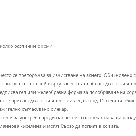
a furfur
върху нашата кожа, за индустриални приложения 
 методи.
яколко различни форми.
 често се препоръчва за изчистване на акнето. Обикновено с
е намазва тънък слой върху засегнатата област два пъти дне