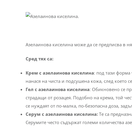
произвежда и естествено от
дрождите Malassezi
направата на продукти се използват синтетични
Форми на азелаинова киселина
Азелаинова киселина може да се предписва в н
Сред тях са:
Крем с азелаинова киселина
: под тази форма
нанася на чиста и подсушена кожа, след което с