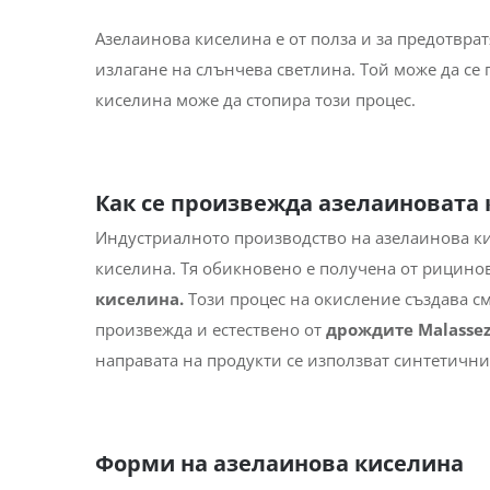
епидермиса) ефект на азелаиновата киселина п
отстранени мъртвите клетки от роговия слой на
Клинични изследвания
показват и че тя има 
предотвратява разширяването на
кръвоноснит
червенини.
Азелаинова киселина е от полза и за предотвра
излагане на слънчева светлина. Той може да се 
киселина може да стопира този процес.
Как се произвежда азелаиновата
Индустриалното производство на азелаинова к
киселина. Тя обикновено е получена от рицино
киселина.
Този процес на окисление създава см