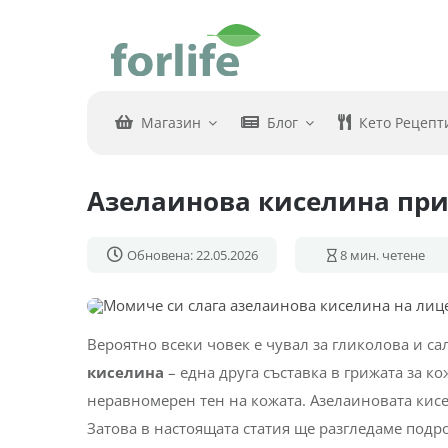
Skip
to
content
Магазин
Блог
Кето Рецепт
Азелаинова киселина при 
Обновена: 22.05.2026
8
мин. четене
Вероятно всеки човек е чувал за гликолова и с
киселина
– една друга съставка в грижата за к
неравномерен тен на кожата. Азелаиновата кисе
Затова в настоящата статия ще разгледаме под