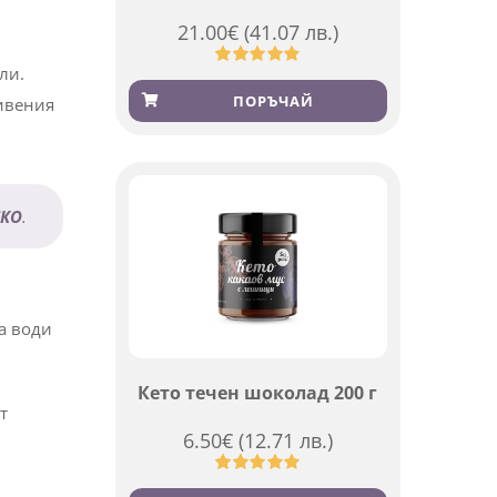
21.00
€
(41.07 лв.)
ли.
Оценен
369
4.84
от 5,
ПОРЪЧАЙ
живения
базирано
на
потребителски
оценки
СКО
.
та води
Кето течен шоколад 200 г
т
6.50
€
(12.71 лв.)
Оценен
501