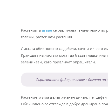
Растенията
агаве
се различават значително по 
големи, разтегнати растения.
Листата обикновено са дебели, сочни и често им
Краищата на листата могат да бъдат гладки или
зеленикави, като привличат опрашители.
Сърцевината (piña) на агаве е богата на
Растението има дълъг жизнен цикъл, т.е. цъфти 
Обикновено се отглежда в добре дренирана почва