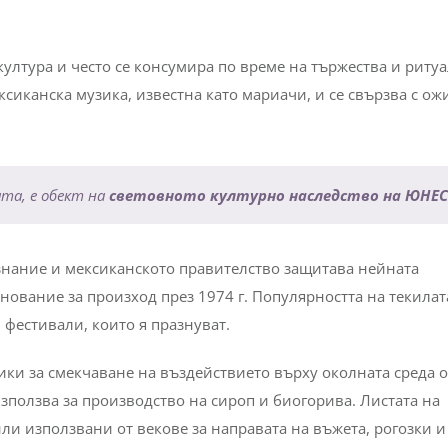
ултура и често се консумира по време на тържества и ритуа
ксиканска музика, известна като мариачи, и се свързва с о
та, е обект на
световното културно наследство на ЮНЕ
изнание и мексиканското правителство защитава нейната
енование за произход през 1974 г. Популярността на текила
фестивали, които я празнуват.
ки за смекчаване на въздействието върху околната среда о
 използва за производство на сироп и биогорива. Листата на
ли използвани от векове за направата на въжета, рогозки и