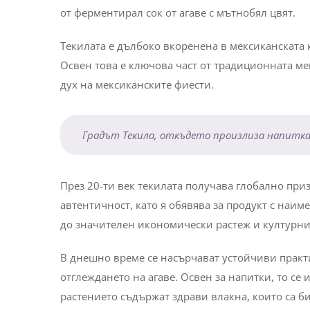
от ферментирал сок от агаве с мътнобял цвят.
Текилата е дълбоко вкоренена в мексиканската к
Освен това е ключова част от традиционната ме
дух на мексиканските фиести.
Градът Текила, откъдето произлиза напитка
През 20-ти век текилата получава глобално пр
автентичност, като я обявява за продукт с наим
до значителен икономически растеж и културни 
В днешно време се насърчават устойчиви практи
отглеждането на агаве. Освен за напитки, то се
растението съдържат здрави влакна, които са би