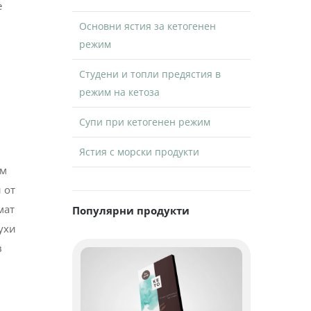
е
Основни ястия за кетогенен
режим
Студени и топли предястия в
режим на кетоза
Супи при кетогенен режим
Ястия с морски продукти
ъм
 от
мат
Популярни продукти
ухи
в