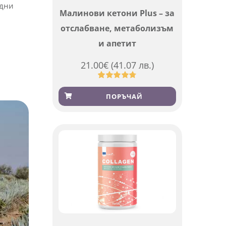
едни
Малинови кетони Plus – за
отслабване, метаболизъм
и апетит
21.00
€
(41.07 лв.)
Оценен
819
4.76
от 5,
ПОРЪЧАЙ
базирано
на
потребителски
оценки