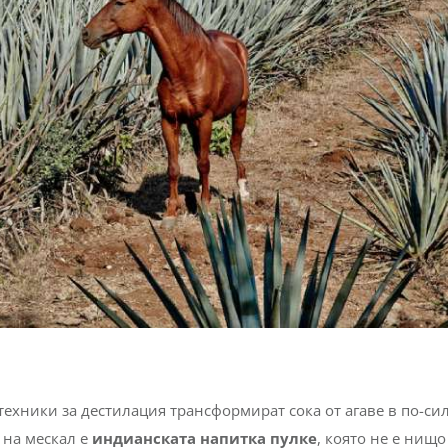
техники за дестилация трансформират сока от агаве в по-си
 на мескал е
индианската напитка пулке
, която не е нищо