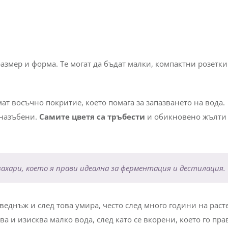
размер и форма. Те могат да бъдат малки, компактни розетк
ат восъчно покритие, което помага за запазването на вода.
 назъбени.
Самите цветя са тръбести
и обикновено жълти
 захари, което я прави идеална за ферментация и дестилация.
веднъж и след това умира, често след много години на раст
 и изисква малко вода, след като се вкорени, което го пра