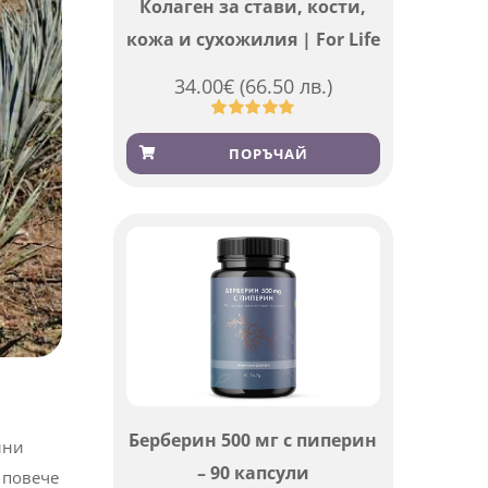
Колаген за стави, кости,
кожа и сухожилия | For Life
34.00
€
(66.50 лв.)
Оценен
923
4.83
от 5,
ПОРЪЧАЙ
базирано
на
потребителски
оценки
Берберин 500 мг с пиперин
лни
– 90 капсули
 повече