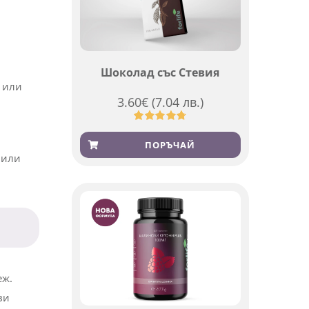
Шоколад със Стевия
и или
3.60
€
(7.04 лв.)
Оценен
185
4.79
от 5,
ПОРЪЧАЙ
базирано
 или
на
потребителски
оценки
еж.
ви