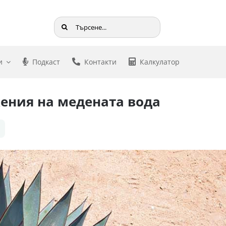
Търсене
...
и
Подкаст
Контакти
Калкулатор
жения на медената вода