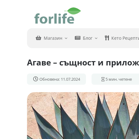
Skip
to
content
Магазин
Блог
Кето Рецепт
Агаве – същност и прило
Обновена: 11.07.2024
5
мин. четене