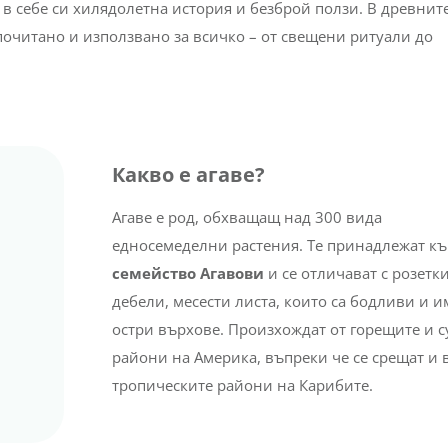
 в себе си хилядолетна история и безброй ползи. В древнит
очитано и използвано за всичко – от свещени ритуали до
Какво е агаве?
Агаве е род, обхващащ над 300 вида
едносемеделни растения. Те принадлежат к
семейство Агавови
и се отличават с розетки
дебели, месести листа, които са бодливи и и
остри върхове. Произхождат от горещите и с
райони на Америка, въпреки че се срещат и 
тропическите райони на Карибите.