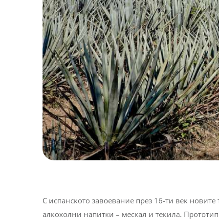
С испанското завоевание през 16-ти век новите 
алкохолни напитки – мескал и текила. Прототип