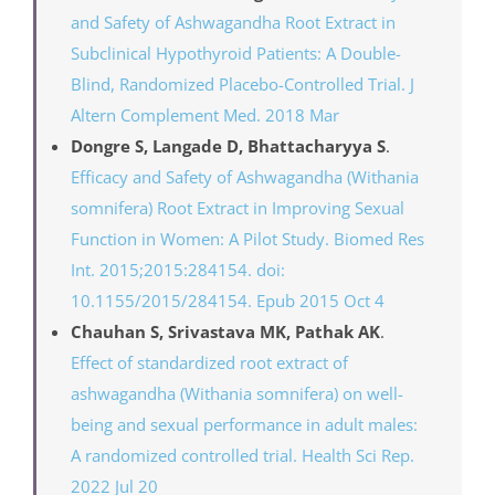
Subclinical Hypothyroid Patients: A Double-
Blind, Randomized Placebo-Controlled Trial. J
Altern Complement Med. 2018 Mar
Dongre S, Langade D, Bhattacharyya S
.
Efficacy and Safety of Ashwagandha (Withania
somnifera) Root Extract in Improving Sexual
Function in Women: A Pilot Study. Biomed Res
Int. 2015;2015:284154. doi:
10.1155/2015/284154. Epub 2015 Oct 4
Chauhan S, Srivastava MK, Pathak AK
.
Effect of standardized root extract of
ashwagandha (Withania somnifera) on well-
being and sexual performance in adult males:
A randomized controlled trial. Health Sci Rep.
2022 Jul 20
Fardis Malekijahan
.
Unlocking nature's