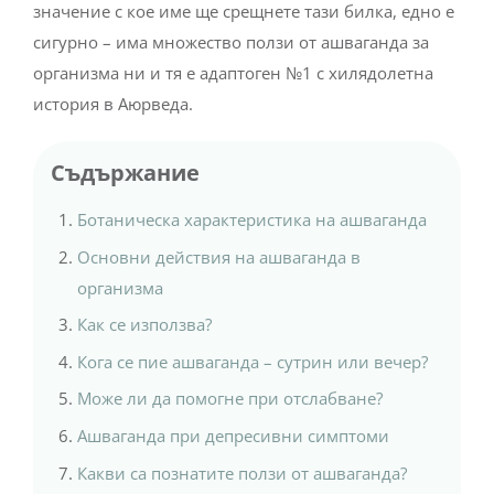
значение с кое име ще срещнете тази билка, едно е
сигурно – има множество ползи от ашваганда за
организма ни и тя е адаптоген №1 с хилядолетна
история в Аюрведа.
Съдържание
Ботаническа характеристика на ашваганда
Основни действия на ашваганда в
организма
Как се използва?
Кога се пие ашваганда – сутрин или вечер?
Може ли да помогне при отслабване?
Ашваганда при депресивни симптоми
Какви са познатите ползи от ашваганда?