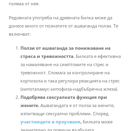
Редовната употреба на древната билка може да
донесе много от познатите от ашваганда ползи. Те
включват:
Ползи от ашваганда за понижаване на
стреса и тревожността.
Билката е ефективна
за намаляване на симптомите на стрес и
тревожност. Спомага за контролиране на
кортизола и така регулира реакцията на стрес
(хипоталамус-хипофиза-надбъбречна жлеза).
Подобрява сексуалната функция при
жените.
Ашвагандата е от полза за жените,
изпитващи сексуални проблеми. Според
участниците в проучване
,
билката може
значително да повиши възбудата,
овлажняването по време на половия акт и