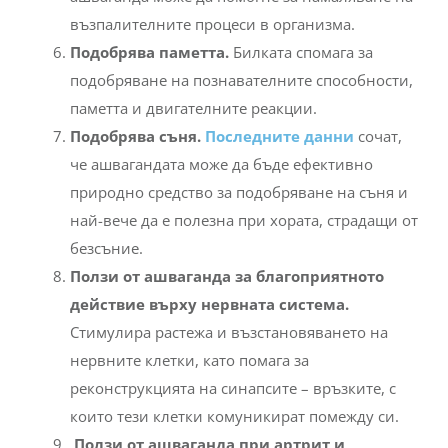
Подобрява
паметта.
Билката спомага за
подобряване на познавателните способности,
паметта и двигателните реакции.
Подобрява съня.
Последните данни
сочат,
че ашвагандата може да бъде ефективно
природно средство за подобряване на съня и
най-вече да е полезна при хората, страдащи от
безсъние.
Ползи от ашваганда за благоприятното
действие върху нервната система.
Стимулира растежа и възстановяването на
нервните клетки, като помага за
реконструкцията на синапсите – връзките, с
които тези клетки комуникират помежду си.
Ползи от ашваганда
при артрит и
ревматоиден артрит.
Благодарение на