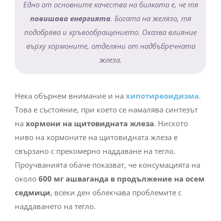
повишава енергията
. Богата на желязо, тя
подобрява и кръвообращението. Оказва влияние
върху хормоните, отделяни от надбъбречната
жлеза.
Нека обърнем внимание и на
хипотиреоидизма
.
Това е състояние, при което се намалява синтезът
на
хормони на щитовидната жлеза
. Ниското
ниво на хормоните на щитовидната жлеза е
свързано с прекомерно наддаване на тегло.
Проучванията обаче показват, че консумацията на
около
600 мг ашваганда в продължение на осем
седмици
, всеки ден облекчава проблемите с
наддаването на тегло.