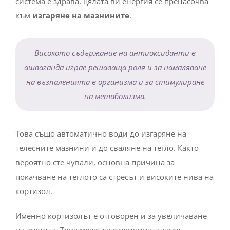
към
изгаряне на мазнините
.
Високото съдържание на антиоксиданти в
ашваганда играе решаваща роля и за намаляване
на възпаленията в организма и за стимулиране
на метаболизма.
Това също автоматично води до изгаряне на
телесните мазнини и до сваляне на тегло. Както
вероятно сте чували, основна причина за
покачване на теглото са стресът и високите нива на
кортизол.
Именно кортизолът е отговорен и за увеличаване
на апетита. Това може да е причината да се