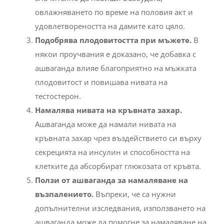
удовлетвореността на дамите като цяло.
Подобрява плодовитостта при мъжете.
В
някои проучвания е доказано, че добавка с
ашваганда влияе благоприятно на мъжката
плодовитост и повишава нивата на
тестостерон.
Намалява нивата на кръвната захар.
Ашваганда може да намали нивата на
кръвната захар чрез въздействието си върху
секрецията на инсулин и способността на
клетките да абсорбират глюкозата от кръвта.
Ползи от ашваганда за намаляване на
възпалението.
Въпреки, че са нужни
допълнителни изследвания, използването на
ашваганда може да помогне за намаляване на
възпалителните процеси в организма.