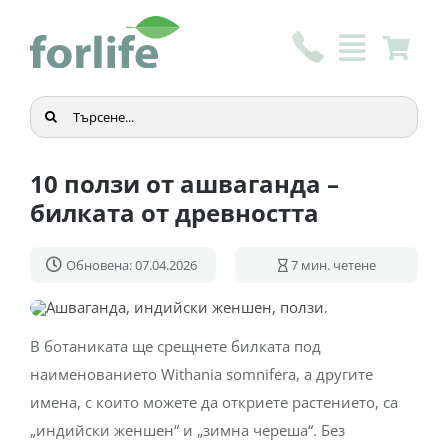
Skip
to
content
Търсене
...
10 ползи от ашваганда –
билката от древността
Обновена: 07.04.2026
7
мин. четене
В ботаниката ще срещнете билката под
наименованието Withania somnifera, а другите
имена, с които можете да откриете растението, са
„индийски женшен“ и „зимна череша“. Без