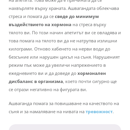
нахвърляте върху храната. Ашвагандата облекчава
стреса и помага да се
сведе до минимум
въздействието на хормона
на стреса върху
тялото ви. По този начин апетитът ви се овладява и
това помага на тялото ви да не натрупва излишни
килограми. Отново хабенето на нерви води до
безсъние или нарушен цикъл на съня. Нарушеният
режим пък може да увеличи напрежението в
ежедневието ви и да доведе до
хормонален
дисбаланс
в организма
, което почти сигурно ще
се отрази негативно на фигурата ви.
Ашваганда помага за повишаване на качеството на
съня и за намаляване на нивата на
тревожност
.
Едно от основните качества на билката е, че тя