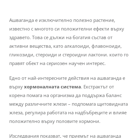
Ашваганда е изключително полезно растение,
известно с многото си положителни ефекти върху
здравето. Това се дължи на богатия състав от
активни вещества, като алкалоиди, флавоноиди,
гликозиди, стероиди и стероидни лактони. които го
правят обект на сериозен научен интерес.
Едно от най-интересните действия на ашваганда е
върху
хормоналната система
. Екстрактът от
корена помага на организма да поддържа баланс
между различните жлези – подпомага щитовидната
жлеза, регулира работата на надбъбреците и влияе
положително върху половите хормони.
Изследвания показват, че приемът на ашваганда