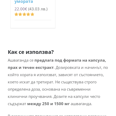
22.00
€
(43.03 лв.)
Оценено
с
5.00
от 5
Как се използва?
Ашваганда се
предлага под формата на капсула,
прах и течен екстракт
. Дозировката и начинът, по
който хората я използват, зависят от състоянието,
което искат да третират. Не съществува строго
определена доза, основана на съвременни
клинични проучвания. Дозите на капсули често
съдържат
между 250 и 1500 мг
ашваганда.
В различните проучвания са използвани различни