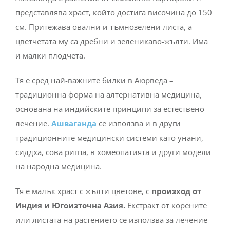
представлява храст, който достига височина до 150
см. Притежава овални и тъмнозелени листа, а
цветчетата му са дребни и зеленикаво-жълти. Има
и малки плодчета.
Тя е сред най-важните билки в А
юрведа –
традиционна форма на алтернативна медицина,
основана на индийските принципи за естествено
лечение.
Ашваганда
се използва и в други
традиционните медицински системи като унани,
сиддха, сова ригпа, в хомеопатията и други модели
на народна медицина.
Тя е малък храст с жълти цветове, с
произход от
Индия и Югоизточна Азия.
Екстракт от корените
или листата на растението се използва за лечение