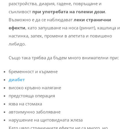
сънливост
при употребата на големи дози
.
Възможно е да се наблюдават
леки странични
ефекти
, като запушване на носа (ринит), кашлица и
настинка, запек, промени в апетита и повишено
либидо.
Също така трябва да бъдем много внимателни при:
бременност и кърмене
диабет
високо кръвно налягане
предстояща операция
язва на стомаха
автоимунно заболяване
нарушение на щитовидната жлеза
Като цяло страничните ефекти не са много, но
трябва да имаме предвид общото ни здраве преди