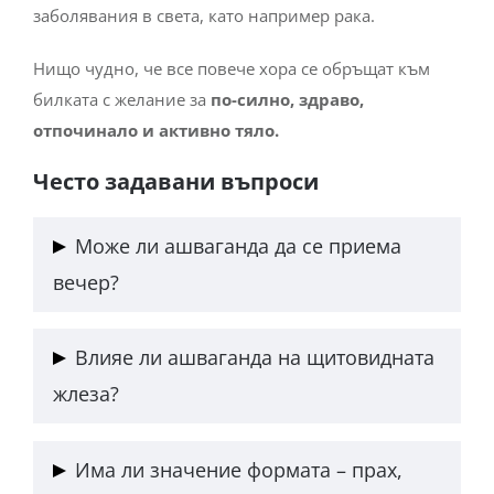
Нищо чудно, че все повече хора се обръщат към
билката с желание за
по-силно, здраво,
отпочинало и активно тяло.
Често задавани въпроси
Може ли ашваганда да се приема
вечер?
Да — тя може да подпомогне релаксацията и по-
Влияе ли ашваганда на щитовидната
добрия сън, особено при хора с хроничен стрес.
жлеза?
Важно е обаче дозата да не е висока, за да не
предизвика обратен ефект (прекомерна
Да — някои проучвания показват, че може да
енергичност).
Има ли значение формата – прах,
стимулира функцията и да повиши нивата на Т3
капсули или тинктура?
и Т4, затова хора с хипертиреоидизъм трябва да