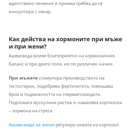
консултира с лекар.
Как действа на хормоните при мъже
и при жени?
Ашваганда влияе благоприятно на хормоналния
баланс и при двата пола, но по различен начин.
При мъжете
стимулира производството на
тестостерон, подобрява фертилитета, повишава
броя и подвижността на сперматозоидите.
Подпомага мускулния растеж и намалява кортизола
– хормона на стреса.
Ашваганда за жени
регулира нивата на кортизол
и щитовидни хормони, облекчава симптомите на