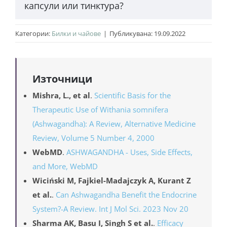
се консултират с лекар преди употреба.
Да — прахът е най-близък до традиционната
Категории:
Билки и чайове
|
Публикувана: 19.09.2022
аюрведична употреба, но капсулите осигуряват
по-точно дозиране и удобство. Тинктурите се
усвояват по-бързо, но може да съдържат
Източници
алкохол.
Mishra, L., et al
.
Scientific Basis for the
Therapeutic Use of Withania somnifera
(Ashwagandha): A Review, Alternative Medicine
Review, Volume 5 Number 4, 2000
WebMD
.
ASHWAGANDHA - Uses, Side Effects,
and More, WebMD
Wiciński M, Fajkiel-Madajczyk A, Kurant Z
et al.
.
Can Ashwagandha Benefit the Endocrine
System?-A Review. Int J Mol Sci. 2023 Nov 20
Sharma AK, Basu I, Singh S et al.
.
Efficacy
and Safety of Ashwagandha Root Extract in