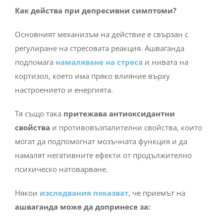
Основният механизъм на действие е свързан с
регулиране на стресовата реакция. Ашваганда
подпомага
намаляване на стреса
и нивата на
кортизол, което има пряко влияние върху
настроението и енергията.
Тя също така
притежава антиоксидантни
свойства
и противовъзпалителни свойства, които
могат да подпомогнат мозъчната функция и да
намалят негативните ефекти от продължително
психическо натоварване.
Някои
изследвания показват
, че приемът на
ашваганда може да допринесе за:
намаляване на тревожността;