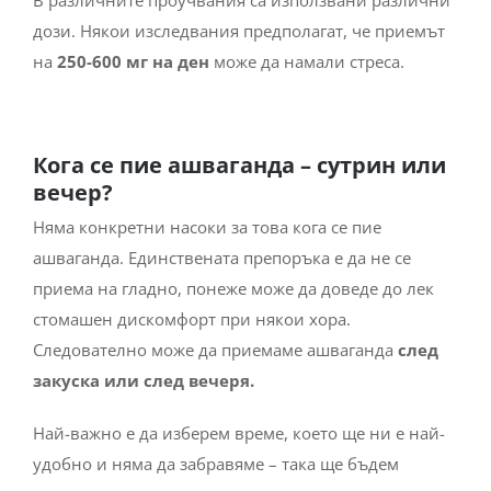
дози. Някои изследвания предполагат, че приемът
на
250-600 мг на ден
може да намали стреса.
Кога се пие ашваганда – сутрин или
вечер?
Няма конкретни насоки за това кога се пие
ашваганда. Единствената препоръка е да не се
приема на гладно, понеже може да доведе до лек
стомашен дискомфорт при някои хора.
Следователно може да приемаме ашваганда
след
закуска или след вечеря.
Най-важно е да изберем време, което ще ни е най-
удобно и няма да забравяме – така ще бъдем
последователни в приема, което е изключително