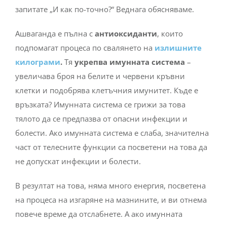
Ашваганда е пълна с
антиоксиданти
, които
подпомагат процеса по свалянето на
излишните
килограми
.
Тя
укрепва имунната система
–
увеличава броя на белите и червени кръвни
клетки и подобрява клетъчния имунитет. Къде е
връзката? Имунната система се грижи за това
тялото да се предпазва от опасни инфекции и
болести. Ако имунната система е слаба, значителна
част от телесните функции са посветени на това да
не допускат инфекции и болести.
В резултат на това, няма много енергия, посветена
на процеса на изгаряне на мазнините, и ви отнема
повече време да отслабнете. А ако имунната
система е здрава, цялата ви енергия се пренасочва