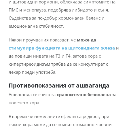
ПМС и менопауза, подобрява либидото и съня.
Съдейства за по-добър хормонален баланс и
емоционална стабилност.
Някои проучвания показват, че
може да
стимулира функцията на щитовидната жлеза
и
да повиши нивата на Т3 и Т4, затова хора с
хипертиреоидизъм трябва да се консултират с
лекар преди употреба.
Противопоказания от ашваганда
Ашваганда се счита за
сравнително безопасна
за
повечето хора.
Въпреки че нежеланите ефекти са рядкост, при
някои хора може да се появят стомашно-чревни
разстройства, диария, гадене, повръщане и