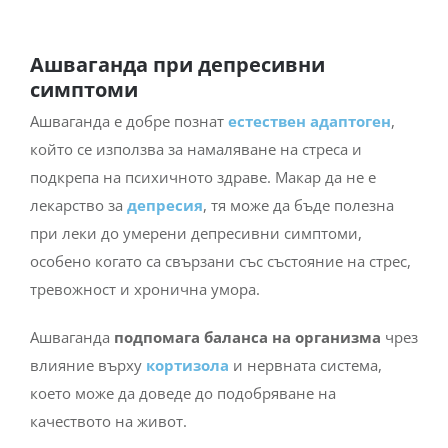
Ашваганда при депресивни
симптоми
Ашваганда е добре познат
естествен адаптоген
,
който се използва за намаляване на стреса и
подкрепа на психичното здраве. Макар да не е
лекарство за
депресия
, тя може да бъде полезна
при леки до умерени депресивни симптоми,
особено когато са свързани със състояние на стрес,
тревожност и хронична умора.
Ашваганда
подпомага баланса на организма
чрез
влияние върху
кортизола
и нервната система,
което може да доведе до подобряване на
качеството на живот.
Как действа при депресивни симптоми?