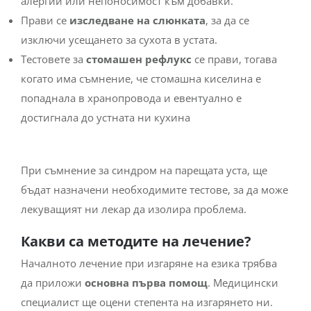
алергии или непоносимост към добавки.
Прави се
изследване на слюнката
, за да се
изключи усещането за сухота в устата.
Тестовете за
стомашен рефлукс
се прави, тогава
когато има съмнение, че стомашна киселина е
попаднала в хранопровода и евентуално е
достигнала до устната ни кухина
При съмнение за синдром на парещата уста, ще
бъдат назначени необходимите тестове, за да може
лекуващият ни лекар да изолира проблема.
Какви са методите на лечение?
Началното лечение при изгаряне на езика трябва
да приложи
основна първа помощ
. Медицински
специалист ще оцени степента на изгарянето ни.