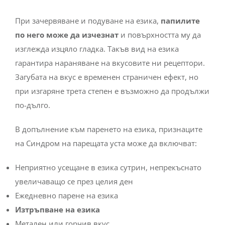
При зачервяване и подуване на езика,
папилите
по него може да изчезнат
и повърхността му да
изглежда изцяло гладка. Такъв вид на езика
гарантира нараняване на вкусовите ни рецептори.
Загубата на вкус е временен страничен ефект, но
при изгаряне трета степен е възможно да продължи
по-дълго.
В допълнение към паренето на езика, признаците
на Синдром на парещата уста може да включват:
Неприятно усещане в езика сутрин, непрекъснато
увеличаващо се през целия ден
Ежедневно парене на езика
Изтръпване на езика
Метален или горчив вкус