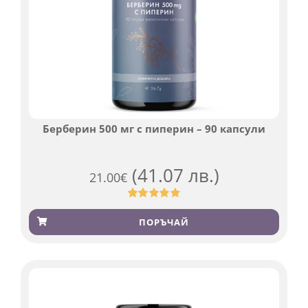
Берберин 500 мг с пиперин – 90 капсули
(41.07 лв.)
21.00
€
Оценен
369
4.84
от 5,
ПОРЪЧАЙ
базирано
на
потребителски
оценки