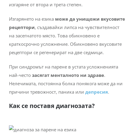
изгаряне от втора и трета степен.
Изгарянето на езика
може да унищожи вкусовите
рецептори
, създавайки липса на чувствителност
на засегнатото място. Това обикновено е
краткосрочно усложнение. Обикновено вкусовите
рецептори се регенерират на две седмици.
При синдромът на парене в устата усложненията
най-често
засягат менталното ни здраве
.
Нелечимата, постоянна болка понякога може да ни
причини тревожност, паника или
депресия
.
Как се поставя диагнозата?