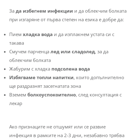
За
да избегнем инфекции
и да облекчим болката
при изгаряне от първа степен на езика е добре да:
Пием
хладка вода
и да изплакнем устата си с
такава
Смучем парченца
лед или сладолед
, за да
облекчим болката
Жабурим с хладка
подсолена вода
Избягваме топли напитки
, които допълнително
ще раздразнят засегнатата зона
Вземем
болкоуспокоително
, след консултация с
лекар
Ако признаците не отшумят или се развие
инфекция в рамките на 2-3 дни, незабавно трябва