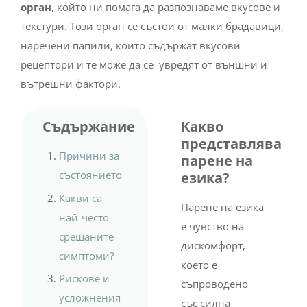
орган
, който ни помага да разпознаваме вкусове и
текстури. Този орган се състои от малки брадавици,
наречени папили, които съдържат вкусови
рецептори и те може да се увредят от външни и
вътрешни фактори.
Съдържание
Какво
представлява
Причини за
парене на
състоянието
езика?
Какви са
Парене на езика
най-често
е чувство на
срещаните
дискомфорт,
симптоми?
което е
Рискове и
съпроводено
усложнения
със силна