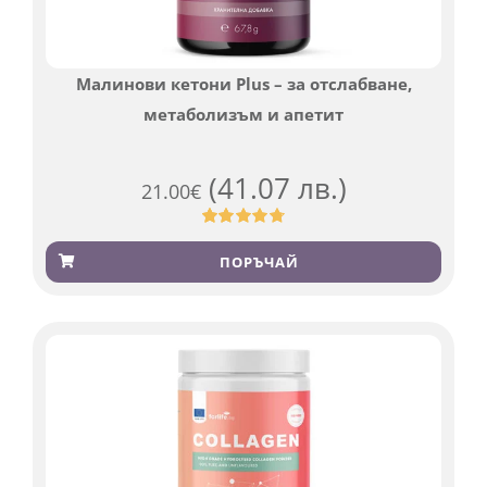
Малинови кетони Plus – за отслабване,
метаболизъм и апетит
(41.07 лв.)
21.00
€
Оценен
819
4.76
от 5,
ПОРЪЧАЙ
базирано
на
потребителски
оценки