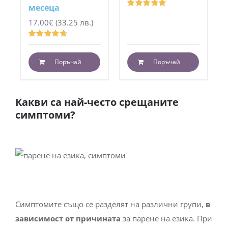
месеца
Оценено
17.00
€
(33.25 лв.)
с
5.00
от 5
Оценено
с
4.68
от 5
Поръчай
Поръчай
Какви са най-често срещаните
симптоми?
Симптомите също се разделят на различни групи,
в
зависимост от причината
за парене на езика. При