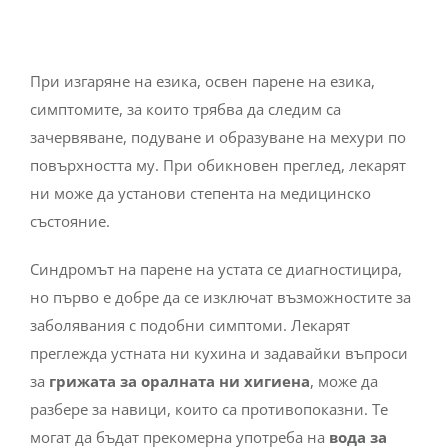
При изгаряне на езика, освен парене на езика,
симптомите, за които трябва да следим са
зачервяване, подуване и образуване на мехури по
повърхността му. При обикновен преглед, лекарят
ни може да установи степента на медицинско
състояние.
Синдромът на парене на устата се диагностицира,
но първо е добре да се изключат възможностите за
заболявания с подобни симптоми. Лекарят
преглежда устната ни кухина и задавайки въпроси
за
грижата за оралната ни хигиена
, може да
разбере за навици, които са противопоказни. Те
могат да бъдат прекомерна употреба на
вода за