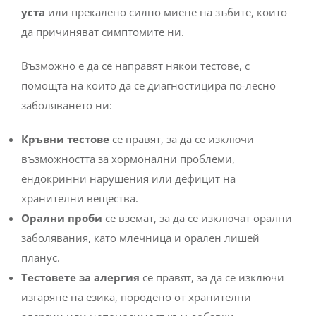
уста
или прекалено силно миене на зъбите, които
да причиняват симптомите ни.
Възможно е да се направят някои тестове, с
помощта на които да се диагностицира по-лесно
заболяването ни:
Кръвни тестове
се правят, за да се изключи
възможността за хормонални проблеми,
ендокринни нарушения или дефицит на
хранителни вещества.
Орални проби
се вземат, за да се изключат орални
заболявания, като млечница и орален лишей
планус.
Тестовете за алергия
се правят, за да се изключи
изгаряне на езика, породено от хранителни