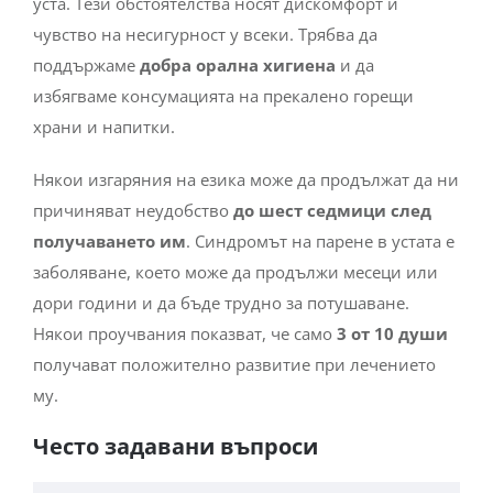
уста. Тези обстоятелства носят дискомфорт и
чувство на несигурност у всеки. Трябва да
поддържаме
добра орална хигиена
и да
избягваме консумацията на прекалено горещи
храни и напитки.
Някои изгаряния на езика може да продължат да ни
причиняват неудобство
до шест седмици след
получаването им
. Синдромът на парене в устата е
заболяване, което може да продължи месеци или
дори години и да бъде трудно за потушаване.
Някои проучвания показват, че само
3 от 10 души
получават положително развитие при лечението
му.
Често задавани въпроси