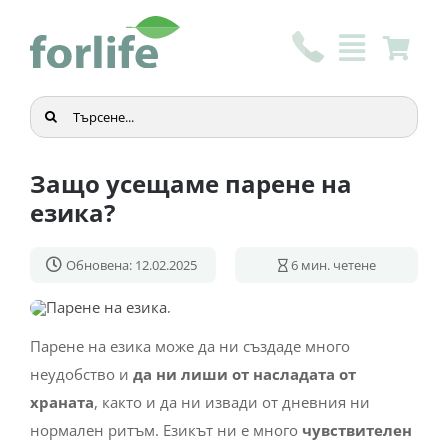
Skip
to
content
Търсене
...
Защо усещаме парене на
езика?
Обновена: 12.02.2025
6
мин. четене
Парене на езика може да ни създаде много
неудобство и
да ни лиши от насладата от
храната
, както и да ни извади от дневния ни
нормален ритъм. Езикът ни е много
чувствителен