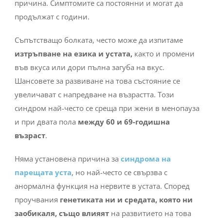
причина. Симптомите са постоянни и могат да
продължат с години.
Съпътстващо болката, често може да изпитаме
изтръпване на езика и устата,
както и промени
във вкуса или дори пълна загуба на вкус.
Шансовете за развиване на това състояние се
увеличават с напредване на възрастта. Този
синдром най-често се среща при жени в менопауза
и при двата пола
между 60 и 69-годишна
възраст
.
Няма установена причина за
синдрома на
парещата уста
, но най-често се свързва с
анормална функция на нервите в устата. Според
проучвания
генетиката ни и средата, която ни
заобикаля, също влияят
на развитието на това