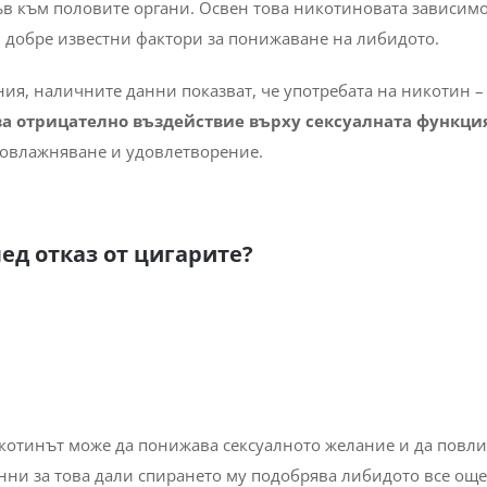
ъв към половите органи. Освен това никотиновата зависимо
 добре известни фактори за понижаване на либидото.
ия, наличните данни показват, че употребата на никотин –
ва отрицателно въздействие върху сексуалната функци
 овлажняване и удовлетворение.
ед отказ от цигарите?
икотинът може да понижава сексуалното желание и да повл
нни за това дали спирането му подобрява либидото все още