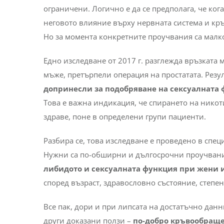
ограничени. Логично е да се предполага, че ко
неговото влияние върху нервната система и к
Но за момента конкретните проучвания са малк
Едно изследване от 2017 г. разглежда връзката
мъже, претърпели операция на простатата. Резул
допринесли за подобряване на сексуалната
Това е важна индикация, че спирането на никот
здраве, поне в определени групи пациенти.
Разбира се, това изследване е проведено в спец
Нужни са по-обширни и дългосрочни проучвания
либидото и сексуалната функция при жени 
според възраст, здравословно състояние, степе
Все пак, дори и при липсата на достатъчно дан
други доказани ползи –
по-добро кръвообраще