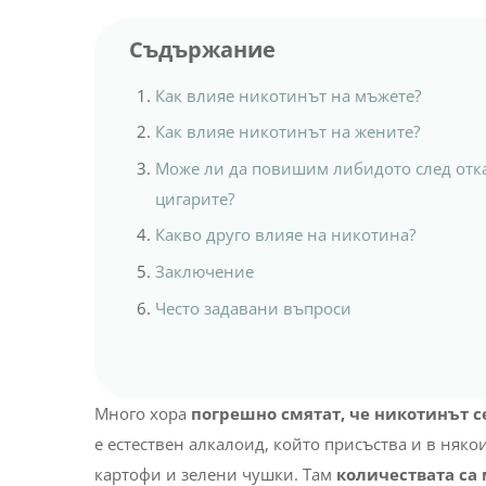
Съдържание
Как влияе никотинът на мъжете?
Как влияе никотинът на жените?
Може ли да повишим либидото след отка
цигарите?
Какво друго влияе на никотина?
Заключение
Често задавани въпроси
Много хора
погрешно смятат, че никотинът с
е естествен алкалоид, който присъства и в няко
картофи и зелени чушки. Там
количествата са