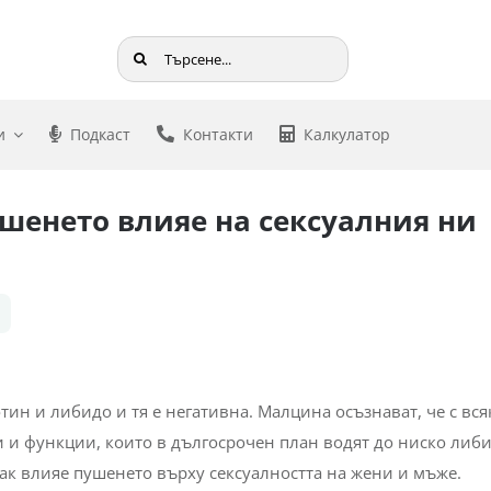
Търсене
...
и
Подкаст
Контакти
Калкулатор
шенето влияе на сексуалния ни
н и либидо и тя е негативна. Малцина осъзнават, че с вся
 и функции, които в дългосрочен план водят до ниско либи
 как влияе пушенето върху сексуалността на жени и мъже.