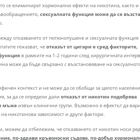
гато се елиминират хормонални ефекти на никотина, както и
ръвообращението,
сексуалната функция може да се възст
о.
 между отказването от тютюнопушене и сексуалната функция
татите показват, че
отказът от цигари е сред факторите,
 функция
в рамките на 1-2 години след хирургичната интер
ина може да бъде свързано с възстановяване на сексуалнот
ифичен контекст и не може да се обобщи за цялото населени
, за да се определи дали
отказът от никотин подобрява
и мъже
извън клинични групи. Възможно е ефектът да вар
н на никотинова зависимост и други фактори.
ни, можем да отбележим, че отказването от никотин носи ре
ние, по-здрави кръвоносни съдове, по-добър хормонал