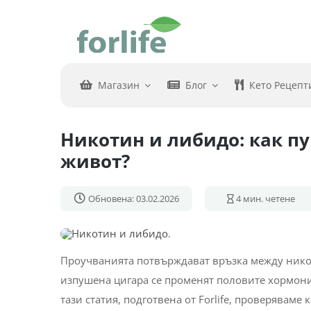
Skip
to
content
Магазин
Блог
Кето Рецепт
Никотин и либидо: как пу
живот?
Обновена: 03.02.2026
4
мин. четене
Проучванията потвърждават връзка между никоти
изпушена цигара се променят половите хормони
тази статия, подготвена от Forlife, проверяваме