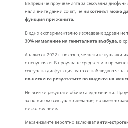
Въпреки че проучванията за сексуална дисфункц
наличните данни сочат, че
никотинът може да
функция при жените.
В едно експериментално изследване здрави непу
30% намаление на гениталната възбуда,
в с
Анализ от 2022 г. показва, че жените пушачки 
с непушачки. В проучване сред жени в пременоп
сексуална дисфункция, като се наблюдава ясна 
по-ниски са резултатите по индекса на жен
Не всички резултати обаче са еднозначни. Проу
за по-високо сексуално желание, но именно зави
ниско желание.
Механизмите вероятно включват
анти-естроге