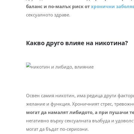
баланс и по-малък риск от
хронични заболя
сексуалното здраве.
Какво друго влияе на никотина?
Освен самия никотин, има редица други фактори
желание и функция. Хроничният стрес, тревожно
могат да намалят либидото, а при пушачи т
негативно върху сексуалната възбуда и удоволс
могат да бъдат по-сериозни.