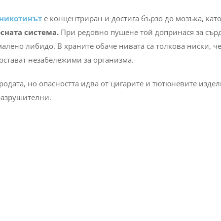
никотинът
е концентриран и достига бързо до мозъка, кат
сната система.
При редовно пушене той допринася за сър
лено либидо. В храните обаче нивата са толкова ниски, че
 остават незабележими за организма.
родата, но опасността идва от цигарите и тютюневите издел
разрушителни.