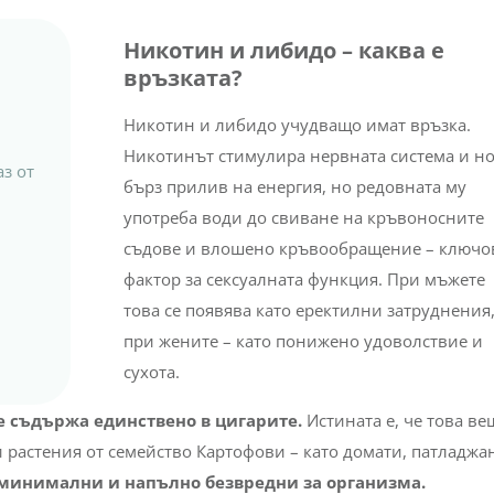
Никотин и либидо – каква е
връзката?
Никотин и либидо учудващо имат връзка.
Никотинът стимулира нервната система и н
з от
бърз прилив на енергия, но редовната му
употреба води до свиване на кръвоносните
съдове и влошено кръвообращение – ключо
фактор за сексуалната функция. При мъжете
това се появява като еректилни затруднения,
при жените – като понижено удоволствие и
сухота.
е съдържа единствено в цигарите.
Истината е, че това ве
и растения от семейство Картофови – като домати, патладжа
 минимални и напълно безвредни за организма.