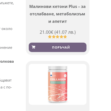
 мъжете,
Малинови кетони Plus – за
отслабване, метаболизъм
и апетит
т около
21.00
€
(41.07 лв.)
Оценен
819
4.76
от 5,
авнение
ПОРЪЧАЙ
базирано
на
потребителски
толкова
оценки
бщават
а с по-