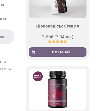
лна
азъм.
Шоколад със Стевия
3.60
€
(7.04 лв.)
та.
Оценен
185
4.79
от 5,
ПОРЪЧАЙ
базирано
на
н и
потребителски
оценки
ва може