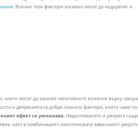
вания
.
Всички тези фактори косвено могат да подкрепят и
, които могат да засилят негативното влияние върху сексу
стта и депресията са добре познати фактори, които сами по 
ехният ефект се умножава.
Недоспиването и умората също
твие, като в комбинация с никотиновата зависимост резулт