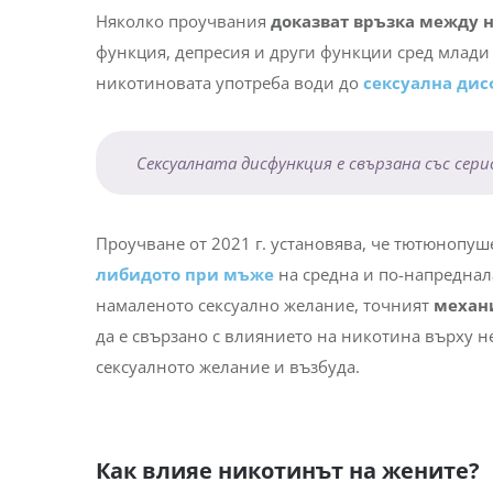
Няколко проучвания
доказват връзка между 
функция, депресия и други функции сред млади 
никотиновата употреба води до
сексуална ди
Сексуалната дисфункция е свързана със сер
Проучване от 2021 г.
установява, че тютюнопуш
либидото при мъже
на средна и по-напреднал
намаленото сексуално желание, точният
механи
да е свързано с влиянието на никотина върху н
сексуалното желание и възбуда.
Как влияе никотинът на жените?