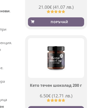
21.00
€
(41.07 лв.)
анови
.
Оценен
369
4.84
от 5,
ПОРЪЧАЙ
базирано
на
 при
потребителски
оценки
венция.
о
е.
ира
Кето течен шоколад 200 г
6.50
€
(12.71 лв.)
дица
ен
Оценен
501