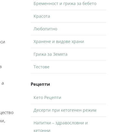
Бременност и грижа за бебето
Kрасота
Любопитно
оси
Хранене и видове храни
Грижа за Земята
в
Тестове
 а
Рецепти
Кето Рецепти
Десерти при кетогенен режим
щество
ни,
Напитки – здравословни и
кетонни