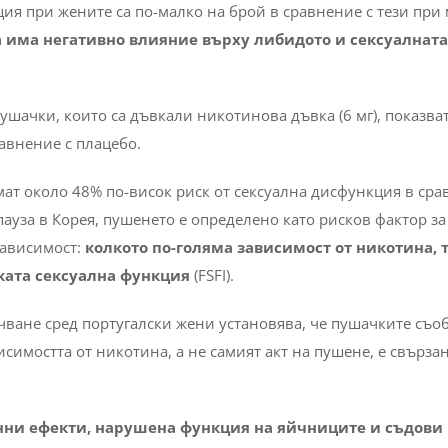
ия при жените са по-малко на брой в сравнение с тези при
 има негативно влияние върху либидото и сексуалната
шачки, които са дъвкали никотинова дъвка (6 мг), показва
равнение с плацебо.
имат около 48% по-висок риск от сексуална дисфункция в ср
ауза в Корея, пушенето е определено като рисков фактор за
зависимост:
колкото по-голяма зависимост от никотина, 
ската сексуална функция
(FSFI).
чване сред португалски жени установява, че пушачките съо
симостта от никотина, а не самият акт на пушене, е свързан
нни ефекти, нарушена функция на яйчниците и съдови