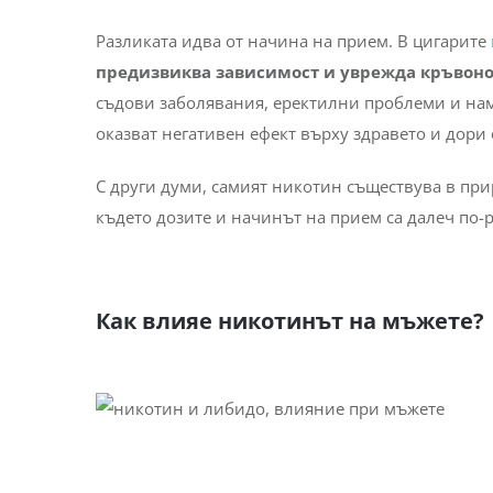
Разликата идва от начина на прием. В цигарите
предизвиква зависимост и уврежда кръвоно
съдови заболявания, еректилни проблеми и нама
оказват негативен ефект върху здравето и дори
С други думи, самият никотин съществува в при
където дозите и начинът на прием са далеч по-
Как влияе никотинът на мъжете?