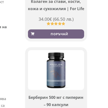
Колаген за стави, кости,
ст
кожа и сухожилия | For Life
34.00
€
(66.50 лв.)
я на
Оценен
923
4.83
от 5,
ПОРЪЧАЙ
базирано
на
потребителски
оценки
Берберин 500 мг с пиперин
иява
– 90 капсули
 са