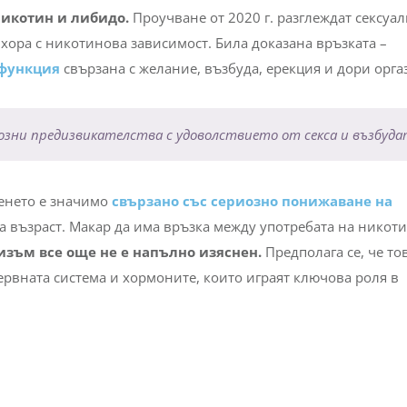
никотин и либидо.
Проучване от 2020 г. разглеждат сексуа
хора с никотинова зависимост. Била доказана връзката –
сфункция
свързана с желание, възбуда, ерекция и дори орг
иозни предизвикателства с удоволствието от секса и възбуда
енето е значимо
свързано със сериозно понижаване на
а възраст. Макар да има връзка между употребата на никоти
зъм все още не е напълно изяснен.
Предполага се, че то
ервната система и хормоните, които играят ключова роля в