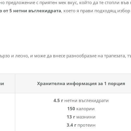
но предложение с приятен мек вкус, който да те стопли във 
о от 5 нетни въглехидрата
, което я прави подходящ избор
бързо и лесно, и може да внесе разнообразие на трапезата, т
ии
Хранителна информация за 1 порция
4.5 г
нетни въглехидрати
150
калории
13 г
мазнини
3.4 г
протеин