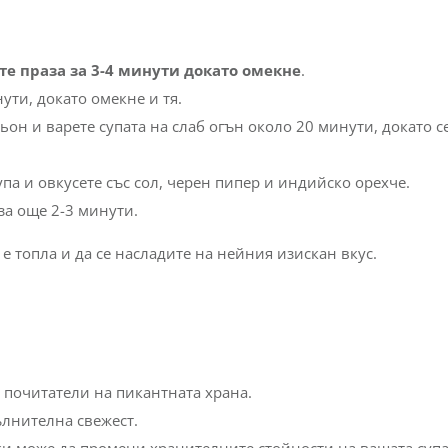
е праза за 3-4 минути докато омекне
.
ути, докато омекне и тя.
он и варете супата на слаб огън около 20 минути, докато с
па и овкусете със сол, черен пипер и индийско орехче.
за още 2-3 минути.
 е топла и да се насладите на нейния изискан вкус.
 почитатели на пикантната храна.
ълнителна свежест.
ки може да промени хранителните стойности на вашата супа