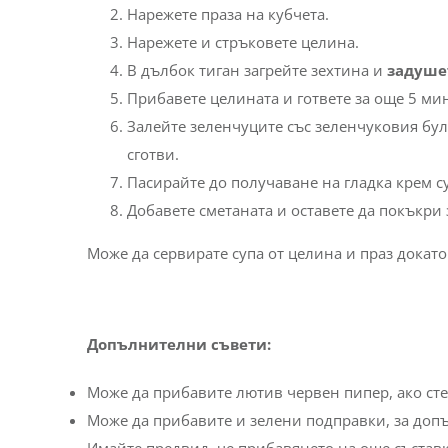
Нарежете праза на кубчета.
Нарежете и стръковете целина.
В дълбок тиган загрейте зехтина и
задушет
Прибавете целината и гответе за още 5 мин
Залейте зеленчуците със зеленчуковия буль
сготви.
Пасирайте до получаване на гладка крем су
Добавете сметаната и оставете да покъкри 
Може да сервирате супа от целина и праз докато
Допълнителни съвети:
Може да прибавите лютив червен пипер, ако сте
Може да прибавите и зелени подправки, за доп
Имайте предвид, че прибавянето на още състав