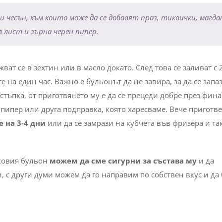
 и чесън, към които може да се добавят праз, тиквички, магда
 лист и зърна черен пипер.
ват се в зехтин или в масло докато. След това се заливат с 
 на един час. Важно е бульонът да не завира, за да се запа
тъпка, от приготвянето му е да се прецеди добре през фина
 пипер или друга подправка, която харесваме. Вече приготв
 на 3-4 дни
или да се замрази на кубчета във фризера и та
ковия бульон
можем да сме сигурни за състава му
и да
с други думи можем да го направим по собствен вкус и да 