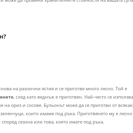
н?
нова на различни ястия и се приготвя много лесно. Той е
венето
, след като веднъж е приготвен. Най-често се използв
не на ориз и сосове. Бульонът може да се приготви от всяка
 зеленчуци, които имаме под ръка. Приготвянето му е лесно
според сезона или това, което имате под ръка.