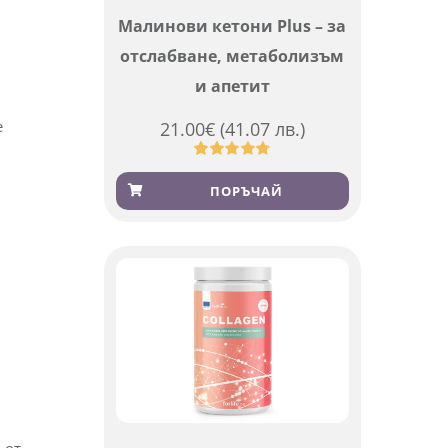
Малинови кетони Plus – за
отслабване, метаболизъм
и апетит
е
21.00
€
(41.07 лв.)
Оценен
819
4.76
от 5,
ПОРЪЧАЙ
базирано
на
потребителски
оценки
 от