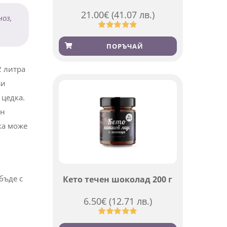
21.00
€
(41.07 лв.)
ноз,
Оценен
369
4.84
от 5,
ПОРЪЧАЙ
базирано
на
потребителски
2 литра
оценки
зи
 цедка.
ен
ка може
бъде с
Кето течен шоколад 200 г
6.50
€
(12.71 лв.)
Оценен
501