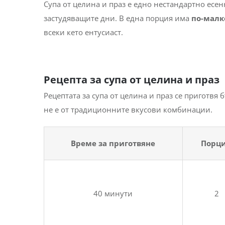
Супа от целина и праз е едно нестандартно есен
застудяващите дни. В една порция има
по-малк
всеки кето ентусиаст.
Рецепта за супа от целина и праз
Рецептата за супа от целина и праз се приготвя 
не е от традиционните вкусови комбинации.
Време за приготвяне
Порц
40 минути
2