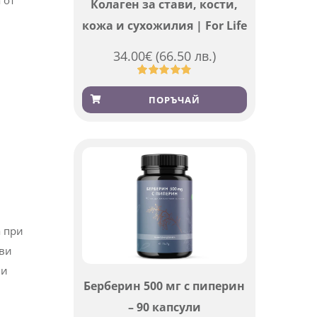
Колаген за стави, кости,
кожа и сухожилия | For Life
34.00
€
(66.50 лв.)
Оценен
923
4.83
от 5,
ПОРЪЧАЙ
базирано
на
потребителски
оценки
а при
кви
 и
Берберин 500 мг с пиперин
– 90 капсули