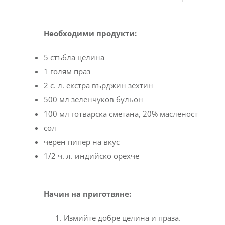
Необходими продукти:
5 стъбла целина
1 голям праз
2 с. л. екстра върджин зехтин
500 мл зеленчуков бульон
100 мл готварска сметана, 20% масленост
сол
черен пипер на вкус
1/2 ч. л. индийско орехче
Начин на приготвяне:
Измийте добре целина и праза.