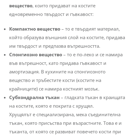
вещество
, които придават на костите
едновременно твърдост и гъвкавост:
Компактно вещество
– то е твърдият материал,
който образува външния слой на костите, придава
им твърдост и предпазва вътрешността.
Спонгиозно вещество
– то е по-леко и се намира
във вътрешност, като придава гъвкавост и
амортизация. В кухините на спонгиозното
вещество и тръбестите кости (костите на
крайниците) се намира костният мозък.
Субхондрална тъкан
– гладката тъкан в краищата
на костите, която е покрита с хрущял.
Хрущялът е специализирана, мека съединителна
тъкан, която присъства при възрастните. Това е и
тъканта, от която се развиват повечето кости при