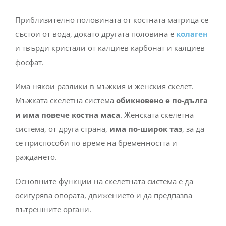
Приблизително половината от костната матрица се
състои от вода, докато другата половина е
колаген
и твърди кристали от калциев карбонат и калциев
фосфат.
Има някои разлики в мъжкия и женския скелет.
Мъжката скелетна система
обикновено е по-дълга
и има повече костна маса
. Женската скелетна
система, от друга страна,
има по-широк таз
, за да
се приспособи по време на бременността и
раждането.
Основните функции на скелетната система е да
осигурява опората, движението и да предпазва
вътрешните органи.