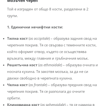
Мозъчен череп
Той е изграден от общо 8 кости, разделени в 2
групи.
1. Единични нечифтни кости:
Тилна кост
(
os occipitale
) – образува задния свод на
черепния покрив. Тя се свързва с теменните кости,
който оформят отвор, където се осъществява
връзката, между главния и гръбначния мозък.
Решетъчна кост
(
os ethmoidale
) – образува очната и
носната кухина. Тя закотвя мозъка, за да не си
движи свободно в черепната кухина.
Челна кост
(
os frontale
) – образува предния свод на
черепния покрив. Тя се разполага до очните
орбити.
Клиновидна кост
(
os sphenoidale
) – тя се намира в