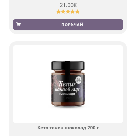
21.00
€
Оценен
369
4.84
от 5,
ПОРЪЧАЙ
базирано
на
потребителски
оценки
Кето течен шоколад 200 г