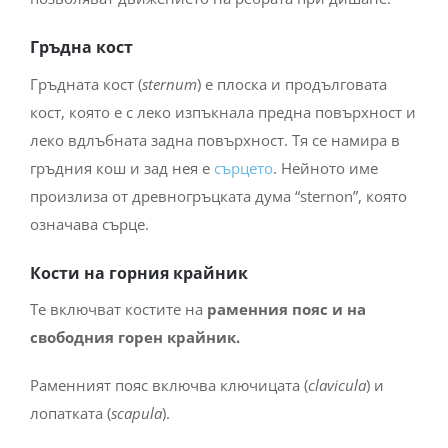
Гръдна кост
Гръдната кост (
sternum
) е плоска и продълговата
кост, която е с леко изпъкнала предна повърхност и
леко вдлъбната задна повърхност. Тя се намира в
гръдния кош и зад нея е
сърцето
. Нейното име
произлиза от древногръцката дума “sternon”, която
означава сърце.
Кости на горния крайник
Те включват костите на
раменния пояс и на
свободния горен крайник.
Раменният пояс включва ключицата (
clavicula
) и
лопатката (
scapula
).