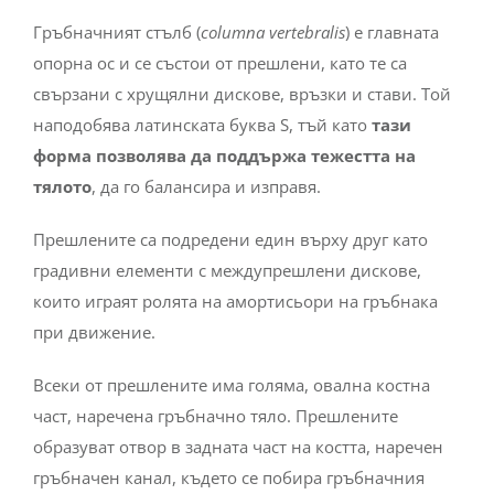
Гръбначният стълб (
columna vertebralis
) е главната
опорна ос и се състои от прешлени, като те са
свързани с хрущялни дискове, връзки и стави. Той
наподобява латинската буква S, тъй като
тази
форма позволява да поддържа тежестта на
тялото
, да го балансира и изправя.
Прешлените са подредени един върху друг като
градивни елементи с междупрешлени дискове,
които играят ролята на амортисьори на гръбнака
при движение.
Всеки от прешлените има голяма, овална костна
част, наречена гръбначно тяло. Прешлените
образуват отвор в задната част на костта, наречен
гръбначен канал, където се побира гръбначния