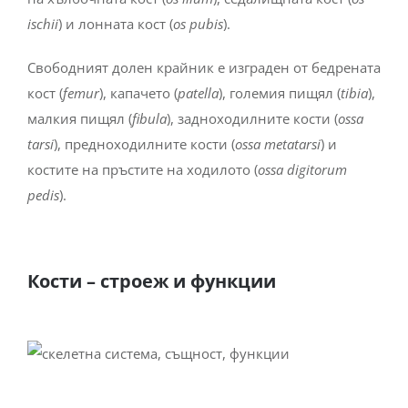
ischii
) и лонната кост (
os pubis
).
Свободният долен крайник е изграден от бедрената
кост (
femur
), капачето (
patella
), големия пищял (
tibia
),
малкия пищял (
fibula
), задноходилните кости (
ossa
tarsi
), предноходилните кости (
ossa metatarsi
) и
костите на пръстите на ходилото (
ossa digitorum
pedis
).
Кости – строеж и функции