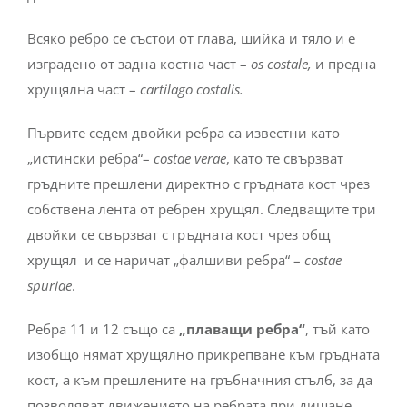
Всяко ребро се състои от глава, шийка и тяло и е
изградено от задна костна част –
os costale,
и предна
хрущялна част –
cartilago costalis.
Първите седем двойки ребра са известни като
„истински ребра“–
costae verae
, като те свързват
гръдните прешлени директно с гръдната кост чрез
собствена лента от ребрен хрущял. Следващите три
двойки се свързват с гръдната кост чрез общ
хрущял и се наричат „фалшиви ребра“ –
costae
spuriae
.
Ребра 11 и 12 също са
„плаващи ребра“
, тъй като
изобщо нямат хрущялно прикрепване към гръдната
кост, а към прешлените на гръбначния стълб, за да
позволяват движението на ребрата при дишане.