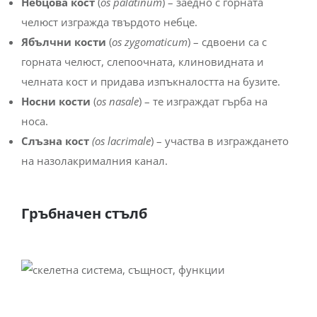
Небцова кост
(
os palatinum
) – заедно с горната
челюст изгражда твърдото небце.
Ябълчни кости
(
os zygomaticum
) – сдвоени са с
горната челюст, слепоочната, клиновидната и
челната кост и придава изпъкналостта на бузите.
Носни кости
(
os nasale
) – те изграждат гърба на
носа.
Слъзна кост
(os lacrimale
) – участва в изграждането
на назолакрималния канал.
Гръбначен стълб