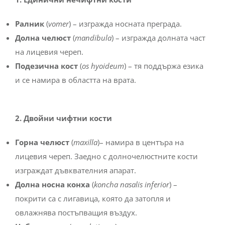
Ралник
(
vomer
) – изгражда носната преграда.
Долна челюст
(
mandibula
) – изгражда долната част
на лицевия череп.
Подезична кост
(
os hyoideum
) – тя поддържа езика
и се намира в областта на врата.
2. Двойни чифтни кости
Горна челюст
(
maxilla
)– намира в центъра на
лицевия череп. Заедно с долночелюстните кости
изграждат дъвквателния апарат.
Долна носна конха
(
koncha nasalis inferior
) –
покрити са с лигавица, която да затопля и
овлажнява постъпващия въздух.