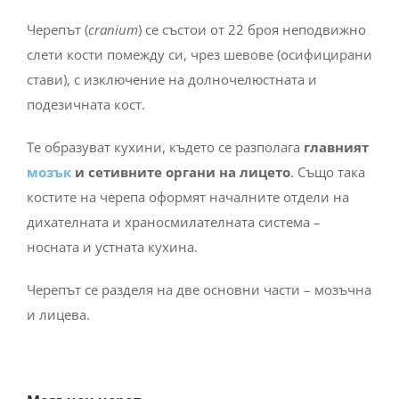
Черепът (
cranium
) се състои от 22 броя неподвижно
слети кости помежду си, чрез шевове (осифицирани
стави), с изключение на долночелюстната и
подезичната кост.
Те образуват кухини, където се разполага
главният
мозък
и сетивните органи на лицето
. Също така
костите на черепа оформят началните отдели на
дихателната и храносмилателната система –
носната и устната кухина.
Черепът се разделя на две основни части – мозъчна
и лицева.