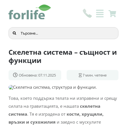
Skip
to
content
Търсене
...
Скелетна система – същност и
функции
Обновена: 07.11.2025
7
мин. четене
Това, което поддържа телата ни изправени и срещу
силата на гравитацията, е нашата
скелетна
система
. Тя е изградена от
кости, хрущяли,
връзки и сухожилия
и заедно с мускулите