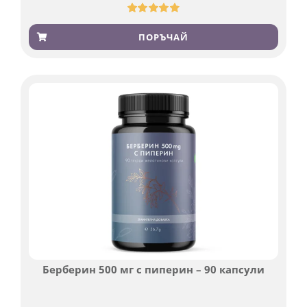
Оценен
923
4.83
от 5,
ПОРЪЧАЙ
базирано
на
потребителски
оценки
Берберин 500 мг с пиперин – 90 капсули