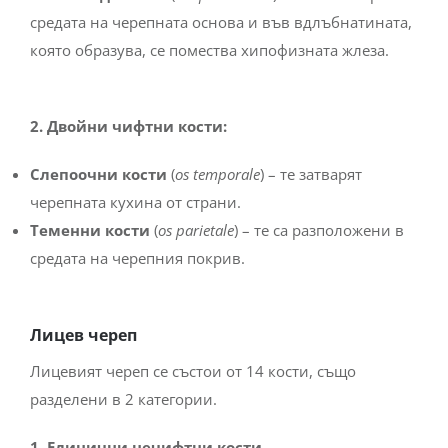
средата на черепната основа и във вдлъбнатината,
която образува, се помества хипофизната жлеза.
2. Двойни чифтни кости:
Слепоочни кости
(
os temporale
) – те затварят
черепната кухина от страни.
Теменни кости
(
os parietale
) – те са разположени в
средата на черепния покрив.
Лицев череп
Лицевият череп се състои от 14 кости, също
разделени в 2 категории.
1. Единични нечифтни кости