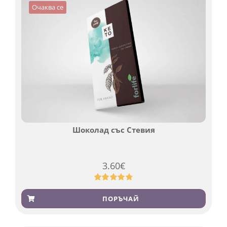
Очаква се
Шоколад със Стевия
3.60
€
Оценен
185
4.79
от 5,
ПОРЪЧАЙ
базирано
на
потребителски
оценки