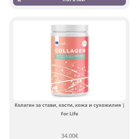
базирано
на
потребителски
оценки
Колаген за стави, кости, кожа и сухожилия |
For Life
34.00
€