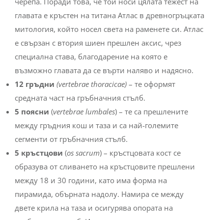
черепа. Поради това, че той носи цялата тежест на
главата е кръстен на титана Атлас в древногръцката
митология, който носел света на раменете си. Атлас
е свързан с втория шиен прешлен аксис, чрез
специална става, благодарение на която е
възможно главата да се върти наляво и надясно.
12 гръдни
(vertebrae thoracicae)
– те оформят
средната част на гръбначния стълб.
5 поясни
(
vertebrae lumbales
) – те са прешлените
между гръдния кош и таза и са най-големите
сегменти от гръбначния стълб.
5 кръстцови
(
os sacrum
) – кръстцовата кост се
образува от сливането на кръстцовите прешлени
между 18 и 30 години, като има форма на
пирамида, обърната надолу. Намира се между
двете крила на таза и осигурява опората на