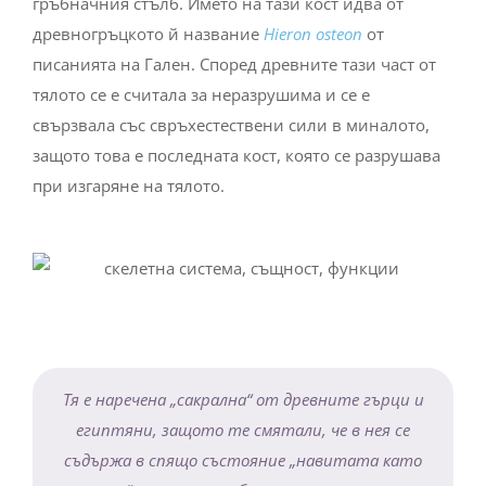
гръбначния стълб. Името на тази кост идва от
древногръцкото й название
Hieron osteоn
от
писанията на Гален. Според древните тази част от
тялото се е считала за неразрушима и се е
свързвала със свръхестествени сили в миналото,
защото това е последната кост, която се разрушава
при изгаряне на тялото.
Тя е наречена „сакрална“ от древните гърци и
египтяни, защото те смятали, че в нея се
съдържа в спящо състояние „навитата като