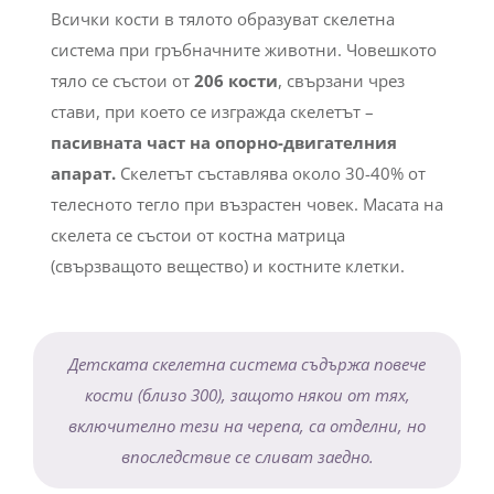
Всички кости в тялото образуват скелетна
система при гръбначните животни. Човешкото
тяло се състои от
206 кости
, свързани чрез
стави, при което се изгражда скелетът –
пасивната част на опорно-двигателния
апарат.
Скелетът съставлява около 30-40% от
телесното тегло при възрастен човек. Масата на
скелета се състои от костна матрица
(свързващото вещество) и костните клетки.
Детската скелетна система съдържа повече
кости (близо 300), защото някои от тях,
включително тези на черепа, са отделни, но
впоследствие се сливат заедно.