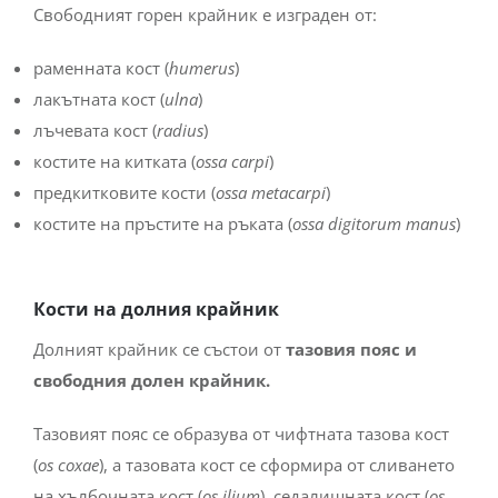
Свободният горен крайник е изграден от:
раменната кост (
humerus
)
лакътната кост (
ulna
)
лъчевата кост (
radius
)
костите на китката (
ossa carpi
)
предкитковите кости (
ossa metacarpi
)
костите на пръстите на ръката (
ossa digitorum manus
)
Кости на долния крайник
Долният крайник се състои от
тазовия пояс и
свободния долен крайник.
Тазовият пояс се образува от чифтната тазова кост
(
os coxae
), а тазовата кост се сформира от сливането
на хълбочната кост (
os ilium
), седалищната кост (
os