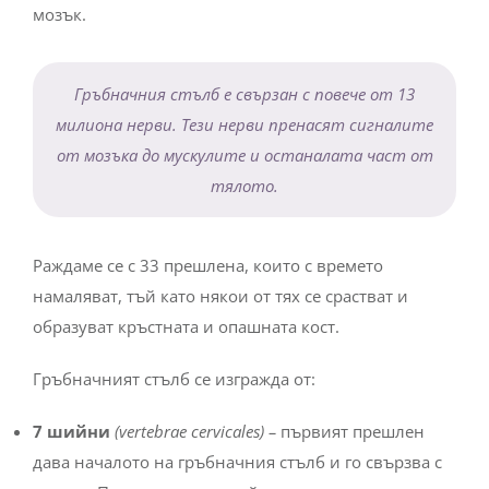
мозък.
Гръбначния стълб е свързан с повече от 13
милиона нерви. Тези нерви пренасят сигналите
от мозъка до мускулите и останалата част от
тялото.
Раждаме се с 33 прешлена, които с времето
намаляват, тъй като някои от тях се срастват и
образуват кръстната и опашната кост.
Гръбначният стълб се изгражда от:
7 шийни
(vertebrae cervicales) –
първият прешлен
дава началото на гръбначния стълб и го свързва с