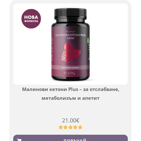
Малинови кетони Plus – за отслабване,
метаболизъм и апетит
21.00
€
Оценен
819
4.76
от 5,
ПОРЪЧАЙ