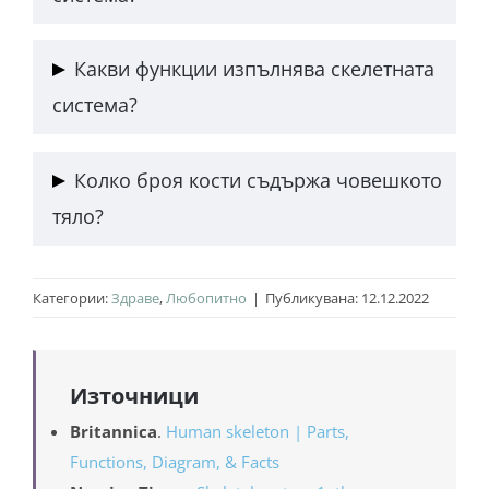
В тялото съвкупността от всички кости, връзки,
Какви функции изпълнява скелетната
сухожилия и стави изграждат скелетна система
система?
(скелета).
Главната функция на скелетната система е да
Колко броя кости съдържа човешкото
осигурява опората на тялото и да предпазва
тяло?
вътрешните органи.
Общия брой кости на възрастен човек е 206,
Категории:
Здраве
,
Любопитно
|
Публикувана: 12.12.2022
като 80 от тях изграждат аксиален скелет, а
останалите 126 – апендикуларен скелет.
Източници
Britannica
.
Human skeleton | Parts,
Functions, Diagram, & Facts