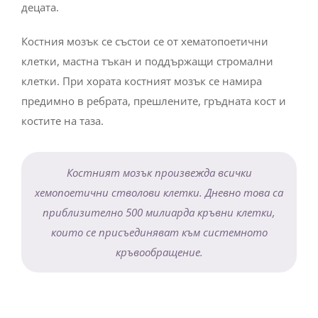
децата.
Костния мозък се състои се от хематопоетични
клетки, мастна тъкан и поддържащи стромални
клетки. При хората костният мозък се намира
предимно в ребрата, прешлените, гръдната кост и
костите на таза.
Костният мозък произвежда всички
хемопоетични стволови клетки. Дневно това са
приблизително 500 милиарда кръвни клетки,
които се присъединяват към системното
кръвообращение.