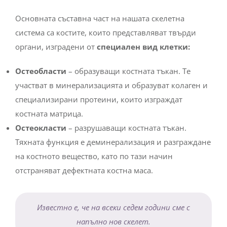
Основната съставна част на нашата скелетна
система са костите, които представляват твърди
органи, изградени от
специален вид клетки:
Остеобласти
– образуващи костната тъкан. Те
участват в минерализацията и образуват колаген и
специализирани протеини, които изграждат
костната матрица.
Остеокласти
– разрушаващи костната тъкан.
Тяхната функция е деминерализация и разграждане
на костното вещество, като по тази начин
отстраняват дефектната костна маса.
Известно е, че на всеки седем години сме с
напълно нов скелет.