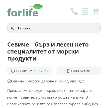
Skip
to
content
Търсене
...
Севиче – бърз и лесен кето
специалитет от морски
продукти
Обновена: 01.07.2026
3
мин. четене
Предлагаме ви едно бързо, нисковъглехидратно
ястие –
севиче
, приготвено по два начина. В
класическата рецепта се използва сурова риба, без