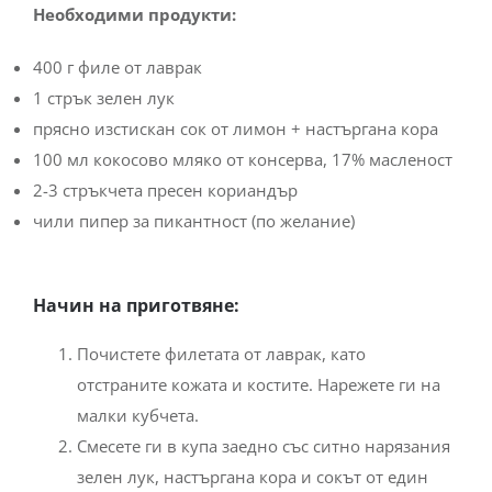
Необходими продукти:
400 г филе от лаврак
1 стрък зелен лук
прясно изстискан сок от лимон + настъргана кора
100 мл кокосово мляко от консерва, 17% масленост
2-3 стръкчета пресен кориандър
чили пипер за пикантност (по желание)
Начин на приготвяне:
Почистете филетата от лаврак, като
отстраните кожата и костите. Нарежете ги на
малки кубчета.
Смесете ги в купа заедно със ситно нарязания
зелен лук, настъргана кора и сокът от един