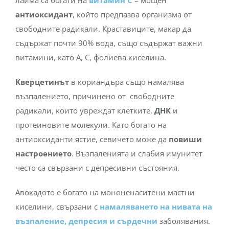
антиоксидант
, който предпазва организма от
свободните радикали. Краставиците, макар да
съдържат почти 90% вода, също съдържат важни
витамини, като А, С, фолиева киселина.
Кверцетинът
в кориандъра също намалява
възпалението, причинено от свободните
радикали, които увреждат клетките,
ДНК
и
протеиновите молекули. Като богато на
антиоксиданти ястие, севичето може да
повиши
настроението
. Възпаленията и слабия имунитет
често са свързани с депресивни състояния.
Авокадото е богато на мононенаситени мастни
киселини, свързани с
намаляването на нивата на
възпаление, депресия и сърдечни
заболявания.