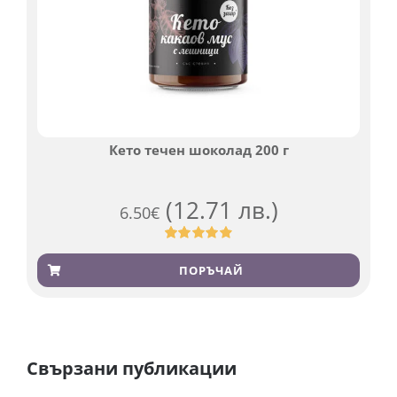
Кето течен шоколад 200 г
(12.71 лв.)
6.50
€
Оценен
501
4.91
от 5,
ПОРЪЧАЙ
базирано на
потребителски
оценки
Свързани публикации