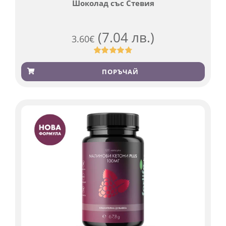
Шоколад със Стевия
(7.04 лв.)
3.60
€
Оценен
185
4.79
от 5,
ПОРЪЧАЙ
базирано
на
потребителски
оценки