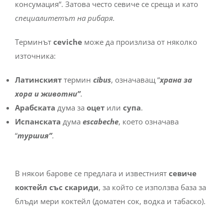
консумация“. Затова често севиче се среща и като
специалитетът на рибаря.
Терминът
ceviche
може да произлиза от няколко
източника:
Латинският
термин
cibus
, означаващ “
храна за
хора и животни”
.
Арабската
дума за
оцет
или
супа
.
Испанската
дума
escabeche
, което означава
“
туршия”
.
В някои барове се предлага и известният
севиче
коктейл със скариди
, за който се използва база за
блъди мери коктейл (доматен сок, водка и табаско).