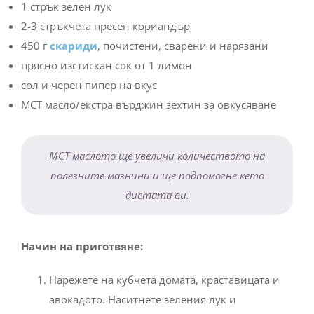
1 стрък зелен лук
2-3 стръкчета пресен кориандър
450 г
скариди
, почистени, сварени и нарязани
прясно изстискан сок от 1 лимон
сол и черен пипер на вкус
МСТ масло/екстра върджин зехтин за овкусяване
MCT маслото ще увеличи количеството на
полезните мазнини и ще подпомогне кето
диетата ви.
Начин на приготвяне:
Нарежете на кубчета домата, краставицата и
авокадото. Наситнете зеления лук и