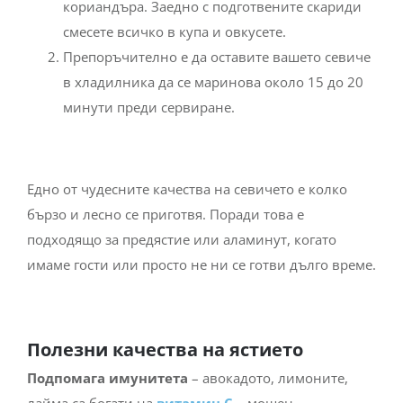
кориандъра. Заедно с подготвените скариди
смесете всичко в купа и овкусете.
Препоръчително е да оставите вашето севиче
в хладилника да се маринова около 15 до 20
минути преди сервиране.
Едно от чудесните качества на севичето е колко
бързо и лесно се приготвя. Поради това е
подходящо за предястие или аламинут, когато
имаме гости или просто не ни се готви дълго време.
Полезни качества на ястието
Подпомага имунитета
– авокадото, лимоните,
лайма са богати на
витамин С
– мощен