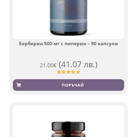
Берберин 500 мг с пиперин – 90 капсули
(41.07 лв.)
21.00
€
Оценен
369
4.84
от 5,
ПОРЪЧАЙ
базирано
на
потребителски
оценки