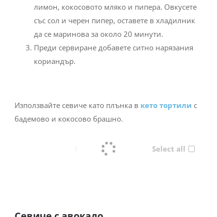
лимон, кокосовото мляко и пипера. Овкусете
със сол и черен пипер, оставете в хладилник
да се маринова за около 20 минути.
Преди сервиране добавете ситно нарязания
кориандър.
Използвайте севиче като плънка в
кето тортили
с
бадемово и кокосово брашно.
Select all
Севиче с авокадо