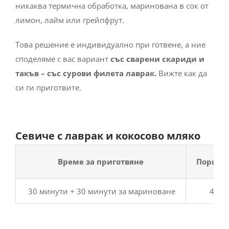
никаква термична обработка, маринована в сок от
лимон, лайм или грейпфрут.
Това решение е индивидуално при готвене, а ние
споделяме с вас вариант
със сварени скариди и
такъв – със сурови филета лаврак.
Вижте как да
си ги приготвите.
Севиче с лаврак и кокосово мляко
Време за приготвяне
Порции
30 минути + 30 минути за мариноване
4