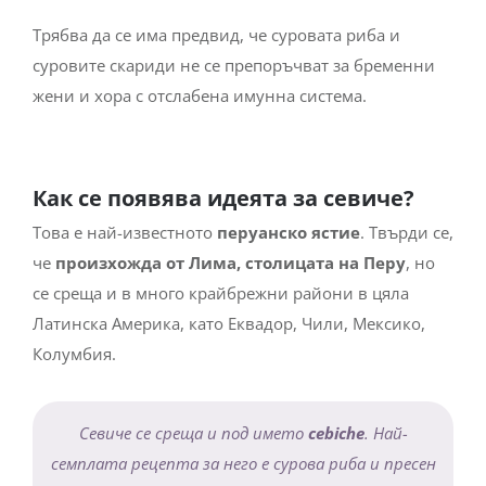
Трябва да се има предвид, че суровата риба и
суровите скариди не се препоръчват за бременни
жени и хора с отслабена имунна система.
Как се появява идеята за севиче?
Това е най-известното
перуанско ястие
. Твърди се,
че
произхожда от Лима, столицата на Перу
, но
се среща и в много крайбрежни райони в цяла
Латинска Америка, като Еквадор, Чили, Мексико,
Колумбия.
Севиче се среща и под името
cebiche
. Най-
семплата рецепта за него е сурова риба и пресен