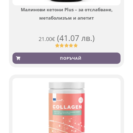
Малинови кетони Plus – за отслабване,
метаболизъм и апетит
(41.07 лв.)
21.00
€
Оценен
819
4.76
от 5,
ПОРЪЧАЙ
базирано
на
потребителски
оценки