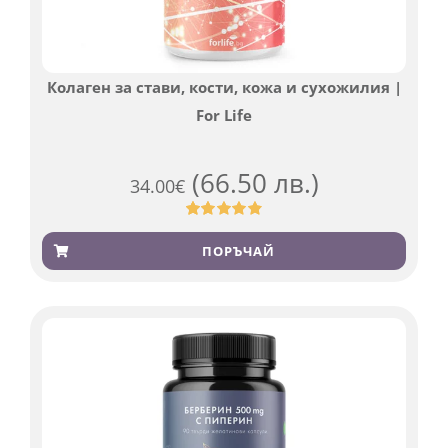
Колаген за стави, кости, кожа и сухожилия |
For Life
(66.50 лв.)
34.00
€
Оценен
923
4.83
от 5,
ПОРЪЧАЙ
базирано
на
потребителски
оценки