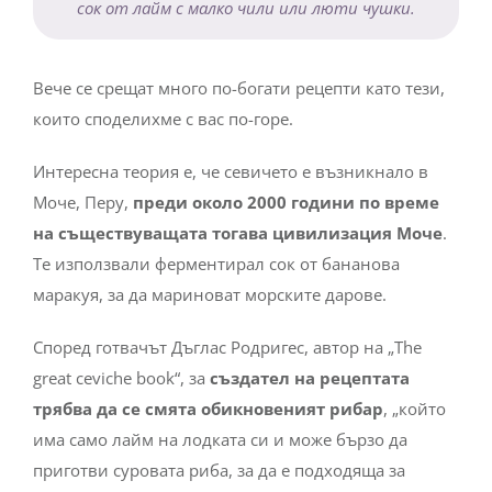
сок от лайм с малко чили или люти чушки.
Вече се срещат много по-богати рецепти като тези,
които споделихме с вас по-горе.
Интересна теория е, че севичето е възникнало в
Моче, Перу,
преди около 2000 години по време
на съществуващата тогава цивилизация Моче
.
Те използвали ферментирал сок от бананова
маракуя, за да мариноват морските дарове.
Според готвачът Дъглас Родригес, автор на „The
great ceviche book“, за
създател на рецептата
трябва да се смята обикновеният рибар
, „който
има само лайм на лодката си и може бързо да
приготви суровата риба, за да е подходяща за