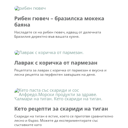
Рибен гювеч – бразилска мокека
баяна
Насладете се на рибен гювеч, идващ от далечната
Бразилия директно във вашата кухня.
Лаврак с коричка от пармезан
Рецептата за лаврак с коричка от пармезан е вкусна и
лесна рецепта за перфектен завършек на деня.
Кето рецепти за скариди на тиган
Скариди на тиган е ястие, което се приготвя сравнително
лесно и бързо. Можете да експериментирате със
съставките като