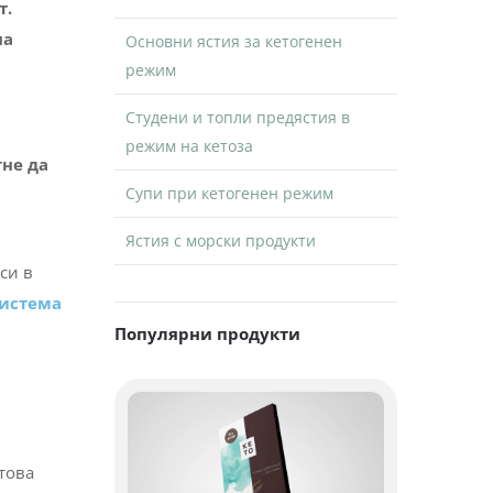
т.
на
Основни ястия за кетогенен
режим
Студени и топли предястия в
режим на кетоза
не да
Супи при кетогенен режим
Ястия с морски продукти
си в
система
Популярни продукти
това