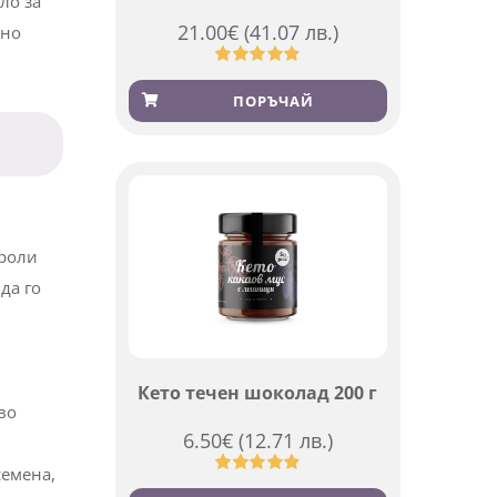
ло за
21.00
€
(41.07 лв.)
шно
Оценен
369
4.84
от 5,
ПОРЪЧАЙ
базирано
на
потребителски
оценки
ероли
да го
Кето течен шоколад 200 г
во
6.50
€
(12.71 лв.)
семена,
Оценен
501