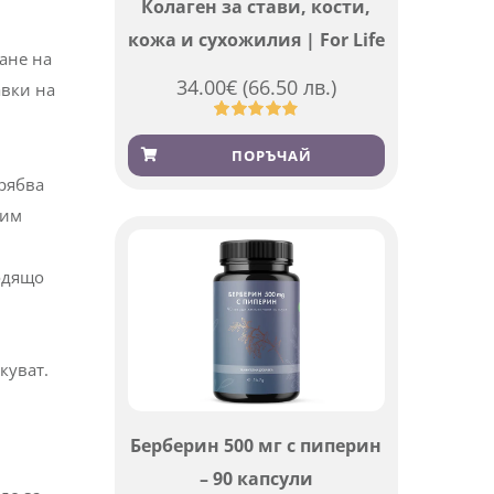
Колаген за стави, кости,
кожа и сухожилия | For Life
ане на
34.00
€
(66.50 лв.)
авки на
Оценен
923
4.83
от 5,
ПОРЪЧАЙ
базирано
рябва
на
потребителски
вим
оценки
одящо
екуват.
Берберин 500 мг с пиперин
– 90 капсули