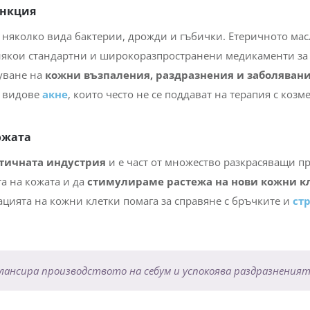
ункция
с няколко вида бактерии, дрожди и гъбички. Етеричното ма
някои стандартни и широкоразпространени медикаменти за
куване на
кожни възпаления, раздразнения и заболяван
и видове
акне
, които често не се поддават на терапия с коз
ожата
тичната индустрия
и е част от множество разкрасяващи п
а на кожата и да
стимулираме растежа на нови кожни к
ацията на кожни клетки помага за справяне с бръчките и
ст
алансира производството на себум и успокоява раздразнения