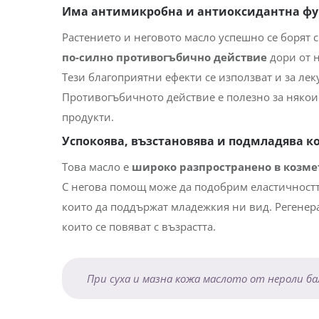
Има антимикробна и антиоксидантна ф
Растението и неговото масло успешно се борят 
по-силно противогъбично действие
дори от 
Тези благоприятни ефекти се използват и за ле
Противогъбичното действие е полезно за няко
продукти.
Успокоява, възстановява и подмладява к
Това масло е
широко разпространено в козме
С негова помощ може да подобрим еластичностт
които да поддържат младежкия ни вид.
Регенер
които се повяват с възрастта.
При суха и мазна кожа маслото от нероли б