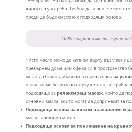
На пазара може да се открие чисто 
директна употреба. Трябва да знаем, че чистот
преди да бъде смесено с подходяща основа.
100% етерично масло се употреб
Чисто масло може да капнем върху възглавницата
превърнем дома или офиса си в пространство б
могат да бъдат добавени в гореща вана
за успо
използваме безопасно върху кожата си, трябва д
подходящо за
релаксиращ масаж
, който да п
основни масла, които могат да допринесат за п
Подходяща основа за кожни възпаления и р
масло, арганово масло
Подходяща основа за понижаване на кръвнот