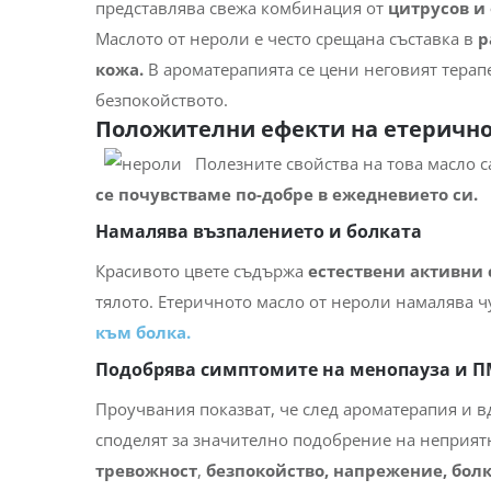
представлява свежа комбинация от
цитрусов и
Маслото от нероли е често срещана съставка в
р
кожа.
В ароматерапията се цени неговият терапе
безпокойството.
Положителни ефекти на етерично
Полезните свойства на това масло с
се почувстваме по-добре в ежедневието си.
Намалява възпалението и болката
Красивото цвете съдържа
естествени активни 
тялото. Етеричното масло от нероли намалява 
към болка.
Подобрява симптомите на менопауза и 
Проучвания показват, че след ароматерапия и 
споделят за значително подобрение на неприя
тревожност
,
безпокойство, напрежение, бол