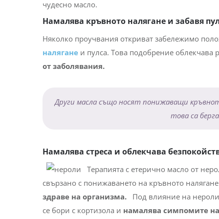
чудесно масло.
Намалява кръвното налягане и забавя пу
Няколко проучвания откриват забележимо поло
налягане
и пулса. Това подобрение облекчава 
от заболявания.
Други масла също носят понижаващи кръвното
това са берг
Намалява стреса и облекчава безпокойст
Терапията с етерично масло от нер
свързано с понижаването на кръвното налягане
здраве на организма.
Под влияние на нероли
се бори с кортизола и
намалява симпомите на