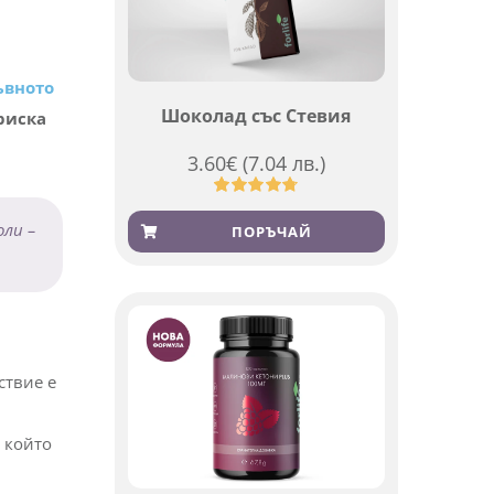
ъвното
Шоколад със Стевия
риска
3.60
€
(7.04 лв.)
Оценен
185
оли –
4.79
от 5,
ПОРЪЧАЙ
базирано
на
потребителски
оценки
ствие е
 който