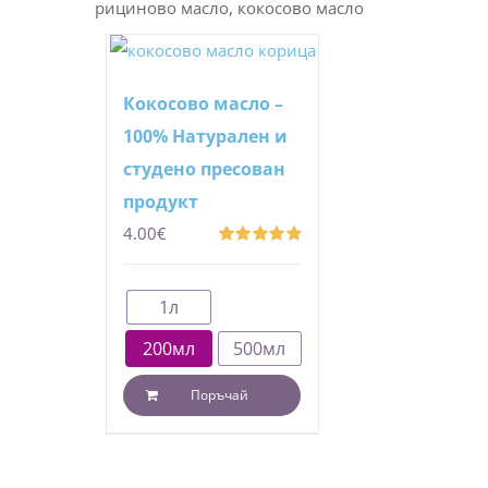
рициново масло, кокосово масло
Кокосово масло –
100% Натурален и
студено пресован
продукт
4.00
€
Оценено
с
4.89
от 5
1л
200мл
500мл
Поръчай
This
product