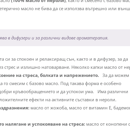
масло
(100% масло от нероли)
, както и смесено с базово мас
о етерично масло не бива да се използва вътрешно или вън
ява в дифузери и за различни видове ароматерапия.
 си за спокоен и релаксиращ сън, както и в дифузер, за да
ез стрес и излишно натоварване. Няколко капки масло от н
коение на стреса, болката и напрежението.
За да можем 
а го смесим с базово масло. Под такава форма е особено
одобри кръвообращението и да успокои ума.
Има различни
оложителните ефекти на активните съставки в нероли.
аздразнения:
масло от жожоба, масло от витамин Е, бадемо
о налягане и успокояване на стреса:
масло от конопени 