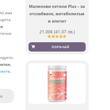
Малинови кетони Plus – за
сло има
отслабване, метаболизъм
 целта.
и апетит
ия
.
21.00
€
(41.07 лв.)
метични
Оценен
819
4.76
от 5,
ПОРЪЧАЙ
базирано
на
потребителски
родукти.
оценки
летки
,
риите
,
та.