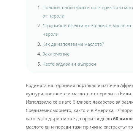
Положителни ефекти на етеричното мас
от нероли
Странични ефекти от етерично масло от
нероли
Как да използваме маслото?
Заключение
Често задавани въпроси
Родината на горчивия портокал е източна Африка
култури цветовете и маслото от нероли са били
Използвало се е като билково лекарство за разл
Средиземноморието, както и в Америка – Флор
като едно дърво може да произведе до
60 кило
маслото си и поради тази причина екстрактът т