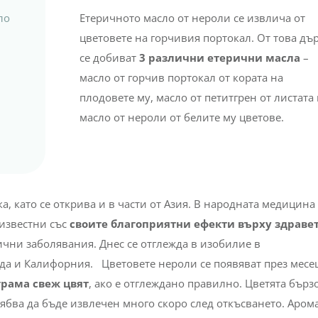
ло
Етеричното масло от нероли се извлича от
цветовете на горчивия портокал. От това дъ
се добиват
3 различни етерични масла
–
масло от горчив портокал от кората на
плодовете му, масло от петитгрен от листата
масло от нероли от белите му цветове.
, като се открива и в части от Азия. В народната медицина 
 известни със
своите благоприятни ефекти върху здравет
ични заболявания. Днес се отглежда в изобилие в
ида и Калифорния.
Цветовете нероли се появяват през месе
грама свеж цвят
, ако е отглеждано правилно. Цветята бързо
рябва да бъде извлечен много скоро след откъсването.
Аром