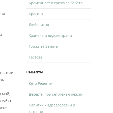
Бременност и грижа за бебето
рво
Kрасота
Любопитно
 и
Хранене и видове храни
Грижа за Земята
Тестове
Рецепти
на тези
о.
Кето Рецепти
ц май,
Десерти при кетогенен режим
 губят
Напитки – здравословни и
атът
кетонни