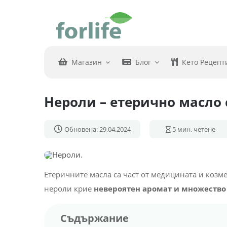
Skip
to
content
Магазин
Блог
Кето Рецепт
Нероли – етерично масло 
Обновена: 29.04.2024
5
мин. четене
Етеричните масла са част от медицината и козме
нероли крие
невероятен аромат и множество 
Съдържание