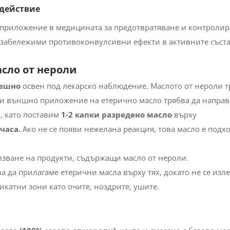
действие
т приложение в медицината за предотвратяване и контролир
 забележими противоконвулсивни ефекти в активните съст
сло от нероли
решно
освен под лекарско наблюдение. Маслото от нероли т
и външно приложение на етерично масло трябва да напра
и, като поставим
1-2 капки разредено масло
върху
 часа.
Ако не се появи нежелана реакция, това масло е подх
олзване на продукти, съдържащи масло от нероли.
 да прилагаме етерични масла върху тях, докато не се изл
икатни зони като очите, ноздрите, ушите.