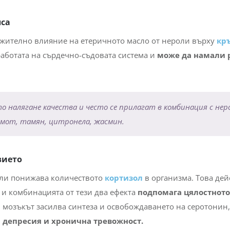
лса
жително влияние на етеричното масло от нероли върху
кр
работата на сърдечно-съдовата система и
може да намали 
 налягане качества и често се прилагат в комбинация с нер
амот, тамян, цитронела, жасмин.
вието
оли понижава количеството
кортизол
в организма. Това дей
 и комбинацията от тези два ефекта
подпомага цялостното
 мозъкът засилва синтеза и освобождаването на серотонин,
 депресия и хронична тревожност.