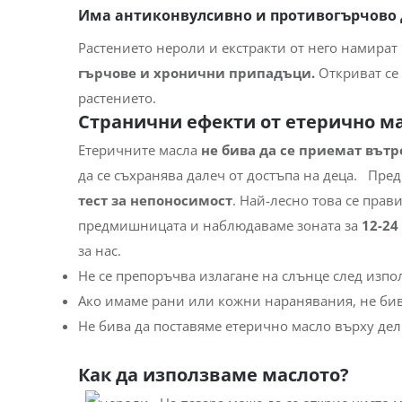
Има антиконвулсивно и противогърчово 
Растението нероли и екстракти от него намира
гърчове и хронични припадъци.
Откриват се
растението.
Странични ефекти от етерично ма
Етеричните масла
не бива да се приемат вът
да се съхранява далеч от достъпа на деца.
Пред
тест за непоносимост
. Най-лесно това се прав
предмишницата и наблюдаваме зоната за
12-24
за нас.
Не се препоръчва излагане на слънце след изп
Ако имаме рани или кожни наранявания, не бива
Не бива да поставяме етерично масло върху дел
Как да използваме маслото?