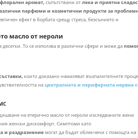
 флорален аромат,
съпътствани от
лека и приятна сладос
азлични парфюми и козметични продукти за проблем
втичен ефект в борбата срещу стреса, безсънието и
то масло от нероли
а десетки. То се използва в различни сфери и може да
помог
съставки,
които доказано намаляват възпалителните проце
чувствителността на
централната и периферната нервна 
ПМС
вдишване на етерично масло от нероли изследваните жени
тния женски дискомфорт. Симптоми като
ка и раздразнение
могат да бъдат облекчени с помощта на 