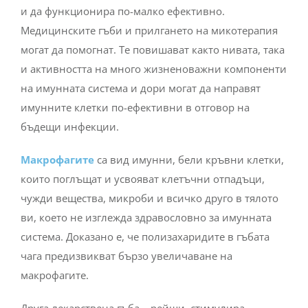
и да функционира по-малко ефективно.
Медицинските гъби и прилгането на микотерапия
могат да помогнат. Те повишават както нивата, така
и активността на много жизненоважни компоненти
на имунната система и дори могат да направят
имунните клетки по-ефективни в отговор на
бъдещи инфекции.
Макрофагите
са вид имунни, бели кръвни клетки,
които поглъщат и усвояват клетъчни отпадъци,
чужди вещества, микроби и всичко друго в тялото
ви, което не изглежда здравословно за имунната
система. Доказано е, че полизахаридите в гъбата
чага предизвикват бързо увеличаване на
макрофагите.