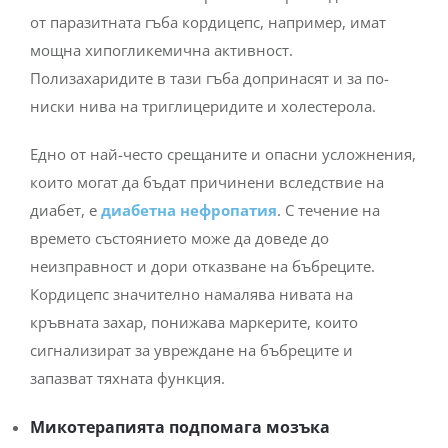
от паразитната гъба кордицепс, например, имат
мощна хипогликемична активност.
Полизахаридите в тази гъба допринасят и за по-
ниски нива на триглицеридите и холестерола.
Едно от най-често срещаните и опасни усложнения,
които могат да бъдат причинени вследствие на
диабет, е
диабетна нефропатия
. С течение на
времето състоянието може да доведе до
неизправност и дори отказване на бъбреците.
Кордицепс значително намалява нивата на
кръвната захар, понижава маркерите, които
сигнализират за увреждане на бъбреците и
запазват тяхната функция.
Микотерапията подпомага мозъка