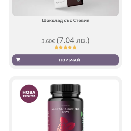
Шоколад със Стевия
(7.04 лв.)
3.60
€
Оценен
185
4.79
от 5,
ПОРЪЧАЙ
базирано
на
потребителски
оценки