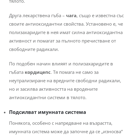
тялото.
Друга лекарствена гъба –
чага
, също е известна със
своите антиоксидантни свойства. Установено е, че
полизахаридите в нея имат силна антиоксидантна
активност и помагат за пълното пречистване от
свободните радикали.
По подобен начин влияят и полизахаридите в
гъбата
кордицепс
. Тя помага не само за
неутрализиране на вредните свободни радикали,
но и засилва активността на вродените
антиоксидантни системи в тялото.
Подсилват имунната система
Понякога, особено с напредване на възрастта,
имунната система може да започне да се „износва“