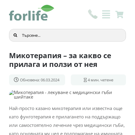
Skip
to
content
Търсене
...
Микотерапия – за какво се
прилага и ползи от нея
Обновена: 06.03.2024
4
мин. четене
Най-просто казано микотерапия или известна още
като фунготерапия е прилагането на поддържащо
или самостоятелно лечение чрез медицински гъби,
като основната му цел е подпомагане на имунната