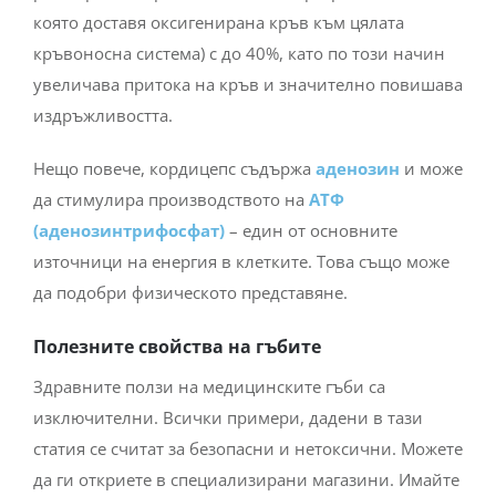
която доставя оксигенирана кръв към цялата
кръвоносна система) с до 40%, като по този начин
увеличава притока на кръв и значително повишава
издръжливостта.
Нещо повече, кордицепс съдържа
аденозин
и може
да стимулира производството на
АТФ
(аденозинтрифосфат)
– един от основните
източници на енергия в клетките. Това също може
да подобри физическото представяне.
Полезните свойства на гъбите
Здравните ползи на медицинските гъби са
изключителни. Всички примери, дадени в тази
статия се считат за безопасни и нетоксични. Можете
да ги откриете в специализирани магазини. Имайте