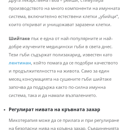
Друга лекарствена гъба – рейши, стимулира
производството на много компоненти на имунната
система, включително естествени клетки „убийци“,
които откриват и унищожават заразени клетки.
Шийтаке
пък е една от най-популярните и най-
добре изучените медицински гъби в света днес.
Тези гъби съдържат полизахарид, известен като
лентинан
, който помага да се подобри качеството
и продължителността на живота. Само за един
месец консумацията на сушените гъби шийтаке
започва да поддържа както по-силна имунна
система, така и да намали възпалението.
Регулират нивата на кръвната захар
Микотерапия може да се прилага и при регулиране
на безопасни нива на кръвна захар. Съединенията