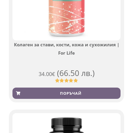
Колаген за стави, кости, кожа и сухожилия |
For Life
(66.50 лв.)
34.00
€
Оценен
923
4.83
от 5,
ПОРЪЧАЙ
базирано
на
потребителски
оценки