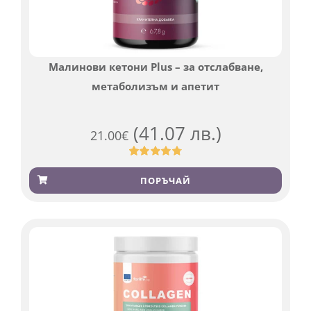
Малинови кетони Plus – за отслабване,
метаболизъм и апетит
(41.07 лв.)
21.00
€
Оценен
819
4.76
от 5,
ПОРЪЧАЙ
базирано
на
потребителски
оценки