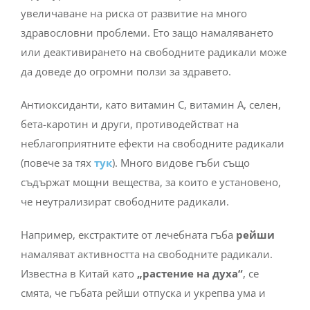
увеличаване на риска от развитие на много
здравословни проблеми. Ето защо намаляването
или деактивирането на свободните радикали може
да доведе до огромни ползи за здравето.
Антиоксиданти, като витамин С, витамин А, селен,
бета-каротин и други, противодействат на
неблагоприятните ефекти на свободните радикали
(повече за тях
тук
). Много видове гъби също
съдържат мощни вещества, за които е установено,
че неутрализират свободните радикали.
Например, екстрактите от лечебната гъба
рейши
намаляват активността на свободните радикали.
Известна в Китай като
„растение на духа“
, се
смята, че гъбата рейши отпуска и укрепва ума и