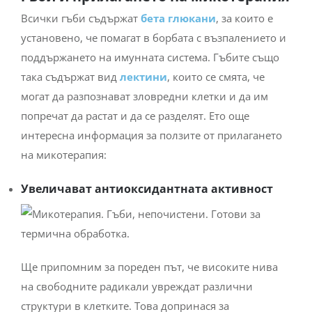
Всички гъби съдържат
бета глюкани
, за които е
установено, че помагат в борбата с възпалението и
поддържането на имунната система. Гъбите също
така съдържат вид
лектини
, които се смята, че
могат да разпознават зловредни клетки и да им
попречат да растат и да се разделят. Ето още
интересна информация за ползите от прилагането
на микотерапия:
Увеличават антиоксидантната активност
Ще припомним за пореден път, че високите нива
на свободните радикали увреждат различни
структури в клетките. Това допринася за