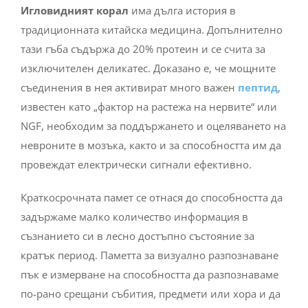
Игловидният корал
има дълга история в
традиционната китайска медицина. Допълнително
тази гъба съдържа до 20% протеин и се счита за
изключителен деликатес. Доказано е, че мощните
съединения в нея активират много важен
пептид
,
известен като „фактор на растежа на нервите“ или
NGF, необходим за поддържането и оцеляването на
невроните в мозъка, както и за способността им да
провеждат електрически сигнали ефективно.
Краткосрочната памет се отнася до способността да
задържаме малко количество информация в
съзнанието си в лесно достъпно състояние за
кратък период. Паметта за визуално разпознаване
пък е измерване на способността да разпознаваме
по-рано срещани събития, предмети или хора и да