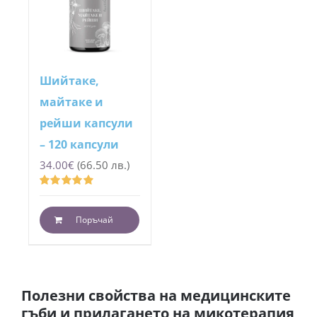
Шийтаке,
майтаке и
рейши капсули
– 120 капсули
34.00
€
(66.50 лв.)
Оценено
с
4.88
от 5
Поръчай
Полезни свойства на медицинските
гъби и прилагането на микотерапия