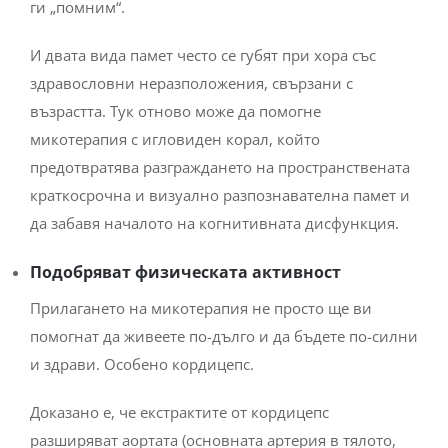
ги „помним“.
И двата вида памет често се губят при хора със
здравословни неразположения, свързани с
възрастта. Тук отново може да помогне
микотерапия с игловиден корал, който
предотвратява разграждането на пространствената
краткосрочна и визуално разпознавателна памет и
да забавя началото на когнитивната дисфункция.
Подобряват физическата активност
Прилагането на микотерапия не просто ще ви
помогнат да живеете по-дълго и да бъдете по-силни
и здрави. Особено кордицепс.
Доказано е, че екстрактите от кордицепс
разширяват аортата (основната артерия в тялото,