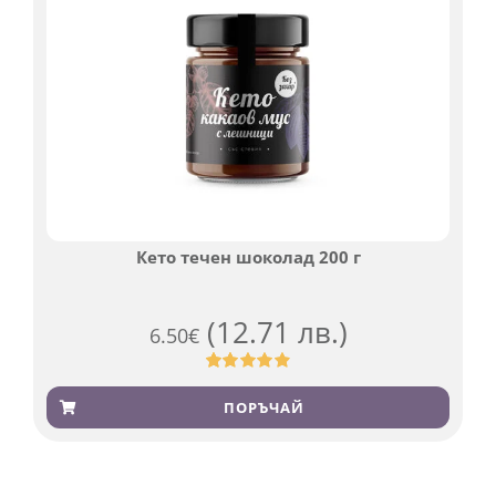
Кето течен шоколад 200 г
(12.71 лв.)
6.50
€
Оценен
501
4.91
от 5,
ПОРЪЧАЙ
базирано на
потребителски
оценки