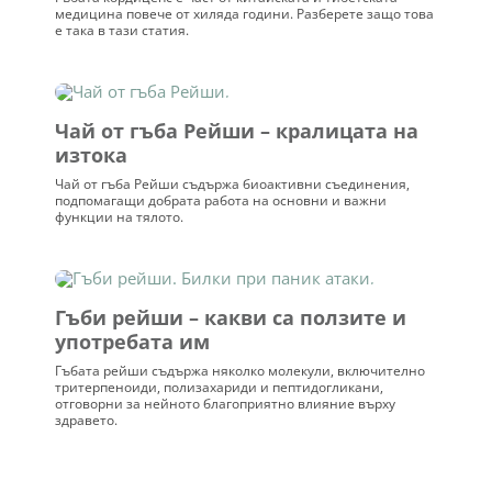
медицина повече от хиляда години. Разберете защо това
е така в тази статия.
Чай от гъба Рейши – кралицата на
изтока
Чай от гъба Рейши съдържа биоактивни съединения,
подпомагащи добрата работа на основни и важни
функции на тялото.
Гъби рейши – какви са ползите и
употребата им
Гъбата рейши съдържа няколко молекули, включително
тритерпеноиди, полизахариди и пептидогликани,
отговорни за нейното благоприятно влияние върху
здравето.