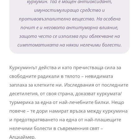
куркумин. Той е мощен антиоксидант,
имуностимулиращо средство и
противовъзпалително вещество. На особена
почит е и неговото антитуморно влияние,
защото често се използва при облекчване на
симптоматиката на някои нелечими болести.
Куркуминът действа и като пречистваща сила за
свободните радикали в тялото – невидимата
заплаха за клетките ни. Изследвания от последните
десетилетия, от своя страна, доказват куркумата/
турмерика за една от най-лечебните билки. Нещо
повече – те дори намират връзка между куркумина
и предотвратяването на една от най-плашещите
нелечими болести в съвременния свят –
Алцхаймер.