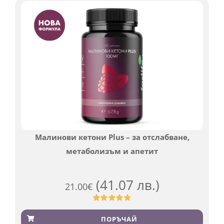
Малинови кетони Plus – за отслабване,
метаболизъм и апетит
(41.07 лв.)
21.00
€
Оценен
819
4.76
от 5,
ПОРЪЧАЙ
базирано