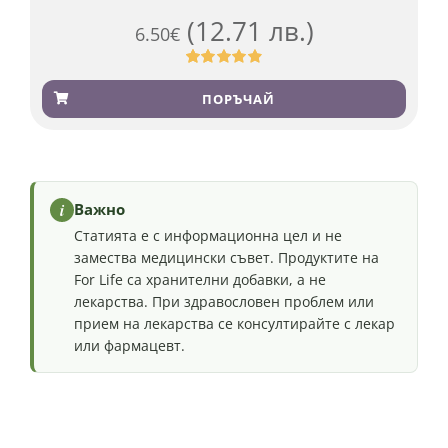
(12.71 лв.)
6.50
€
Оценен
501
4.91
от 5,
ПОРЪЧАЙ
базирано на
потребителски
оценки
i
Важно
Статията е с информационна цел и не
замества медицински съвет. Продуктите на
For Life са хранителни добавки, а не
лекарства. При здравословен проблем или
прием на лекарства се консултирайте с лекар
или фармацевт.