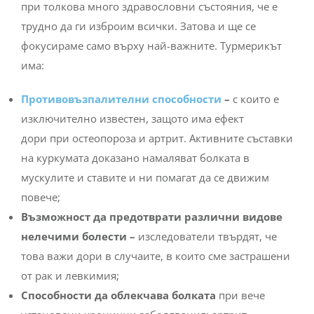
при толкова много здравословни състояния, че е
трудно да ги изброим всички. Затова и ще се
фокусираме само върху най-важните. Турмерикът
има:
Противовъзпалителни способности
–
с които е
изключително известен, защото има ефект
дори при остеопороза и артрит. Активните съставки
на куркумата доказано намаляват болката в
мускулите и ставите и ни помагат да се движим
повече;
Възможност да предотврати различни видове
нелечими болести –
изследователи твърдят, че
това важи дори в случаите, в които сме застрашени
от рак и левкимия;
Способности да облекчава болката
при вече