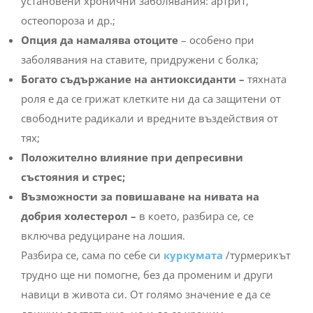
установени хронични заболявания: артрит,
остеопороза и др.;
Опция да намалява отоците
– особено при
заболявания на ставите, придружени с болка;
Богато съдържание на антиоксиданти –
тяхната
роля е да се грижат клетките ни да са защитени от
свободните радикали и вредните въздействия от
тях;
Положително влияние при депресивни
състояния и стрес;
Възможности за повишаване на нивата на
добрия холестерол –
в което, разбира се, се
включва редуциране на лошия.
Разбира се, сама по себе си
куркумата
/турмерикът
трудно ще ни помогне, без да променим и други
навици в живота си. От голямо значение е да се