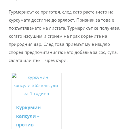
Турмерикът се приготвя, след като растението на
куркумата достигне до зрялост. Признак за това е
пожълтяването на листата. Турмерикът се получава,
когато изсушим и стрием на прах корените на
природния дар. След това приемът му е изцяло
според предпочитанията: като добавка за сос, супа,
салата или пък – чрез къри.
Куркумин
капсули –
против