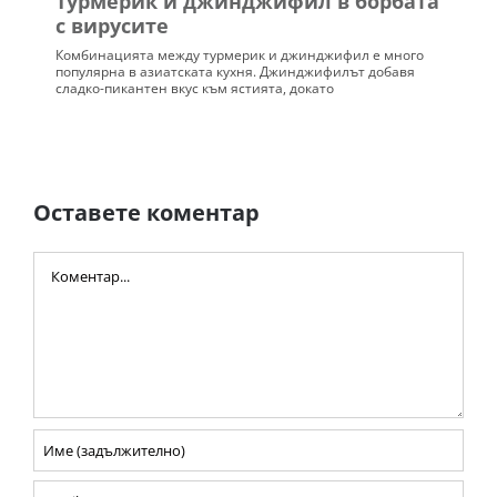
Турмерик и джинджифил в борбата
с вирусите
Комбинацията между турмерик и джинджифил е много
популярна в азиатската кухня. Джинджифилът добавя
сладко-пикантен вкус към ястията, докато
Оставете коментар
Comment