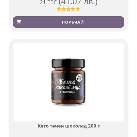
(41.07 лв.)
21.00
€
Оценен
369
4.84
от 5,
ПОРЪЧАЙ
базирано
на
потребителски
оценки
Кето течен шоколад 200 г