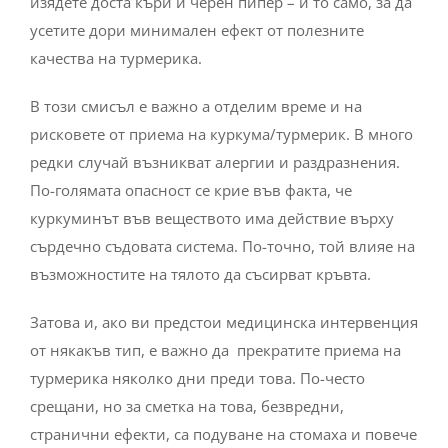
изядете доста къри и черен пипер – и то само, за да
усетите дори минимален ефект от полезните
качества на турмерика.
В този смисъл е важно а отделим време и на
рисковете от приема на куркума/турмерик. В много
редки случай възникват алергии и раздразнения.
По-голямата опасност се крие във факта, че
куркуминът във веществото има действие върху
сърдечно съдовата система. По-точно, той влияе на
възможностите на тялото да съсирват кръвта.
Затова и, ако ви предстои медицинска интервенция
от някакъв тип, е важно да прекратите приема на
турмерика няколко дни преди това. По-често
срещани, но за сметка на това, безвредни,
странични ефекти, са подуване на стомаха и повече