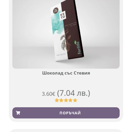
Шоколад със Стевия
(7.04 лв.)
3.60
€
Оценен
185
4.79
от 5,
ПОРЪЧАЙ
базирано
на
потребителски
оценки