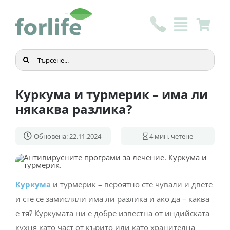
Skip
to
content
Търсене
...
Куркума и турмерик – има ли
някаква разлика?
Обновена: 22.11.2024
4
мин. четене
Куркума
и турмерик – вероятно сте чували и двете
и сте се замисляли има ли разлика и ако да – каква
е тя? Куркумата ни е добре известна от индийската
кухня като част от кърито или като хранителна