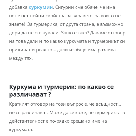
добавка
куркумин
. Сигурни сме обаче, че има
поне пет нейни свойства за здравето, за които не
знаете!
За турмерика, от друга страна, е възможно
дори да не сте чували. Защо е така? Даваме отговор
на това дали и по какво куркумата и турмерикът си
приличат и реално – дали изобщо има разлика
между тях.
Куркума и турмерик: по какво се
различават ?
Краткият отговор на този въпрос е, че всъщност…
не се различават. Може да се каже, че турмерикът в
действителност е по-рядко срещано име на
куркумата.