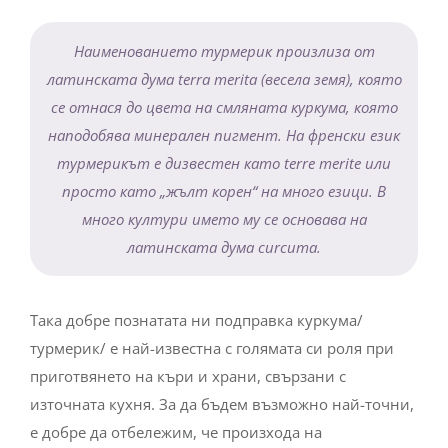
Наименованието турмерик произлиза от
латинската дума terra merita (весела земя), която
се отнася до цвета на смляната куркума, която
наподобява минерален пигмент. На френски език
турмерикът е дизвестен като terre merite или
просто като „жълт корен“ на много езици. В
много култури името му се основава на
латинската дума curcuma.
Така добре познатата ни подправка куркума/
турмерик/ е най-известна с голямата си роля при
приготвянето на къри и храни, свързани с
източната кухня. За да бъдем възможно най-точни,
е добре да отбележим, че произхода на