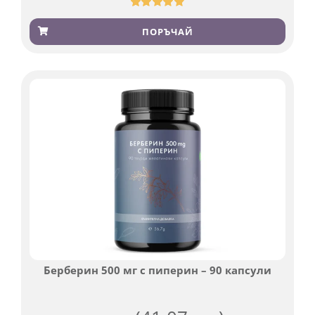
Оценен
923
4.83
от 5,
ПОРЪЧАЙ
базирано
на
потребителски
оценки
Берберин 500 мг с пиперин – 90 капсули