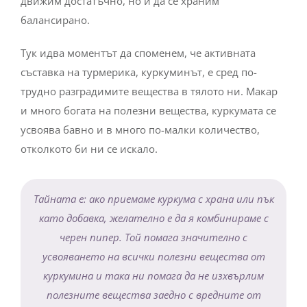
движим достатъчно, но и да се храним
балансирано.
Тук идва моментът да споменем, че активната
съставка на турмерика, куркуминът, е сред по-
трудно разградимите вещества в тялото ни. Макар
и много богата на полезни вещества, куркумата се
усвоява бавно и в много по-малки количество,
отколкото би ни се искало.
Тайната е: ако приемаме куркума с храна или пък
като добавка, желателно е да я комбинираме с
черен пипер. Той помага значително с
усвояването на всички полезни вещества от
куркумина и така ни помага да не изхвърлим
полезните вещества заедно с вредните от