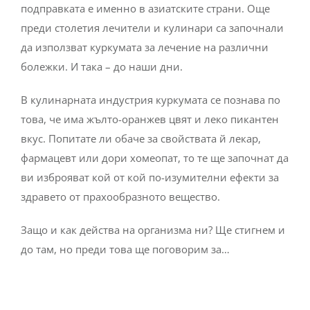
подправката е именно в азиатските страни. Още
преди столетия лечители и кулинари са започнали
да използват куркумата за лечение на различни
болежки. И така – до наши дни.
В кулинарната индустрия куркумата се познава по
това, че има жълто-оранжев цвят и леко пикантен
вкус. Попитате ли обаче за свойствата й лекар,
фармацевт или дори хомеопат, то те ще започнат да
ви изброяват кой от кой по-изумителни ефекти за
здравето от прахообразното вещество.
Защо и как действа на организма ни? Ще стигнем и
до там, но преди това ще поговорим за…