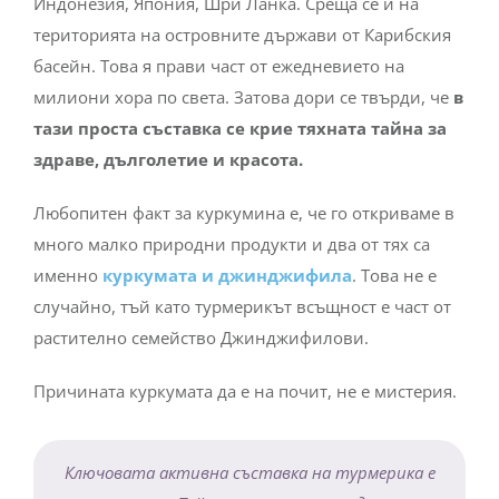
Индонезия, Япония, Шри Ланка. Среща се и на
територията на островните държави от Карибския
басейн. Това я прави част от ежедневието на
милиони хора по света. Затова дори се твърди, че
в
тази проста съставка се крие тяхната тайна за
здраве, дълголетие и красота.
Любопитен факт за куркумина е, че го откриваме в
много малко природни продукти и два от тях са
именно
куркумата и джинджифила
. Това не е
случайно, тъй като турмерикът всъщност е част от
растително семейство Джинджифилови.
Причината куркумата да е на почит, не е мистерия.
Ключовата активна съставка на турмерика е