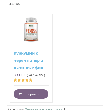
газове.
Куркумин с
черен пипер и
джинджифил
33.00
€
(64.54 лв.)
Оценено
с
4.73
от 5
Поръчай
Категории:
Хранене и видове храни
|