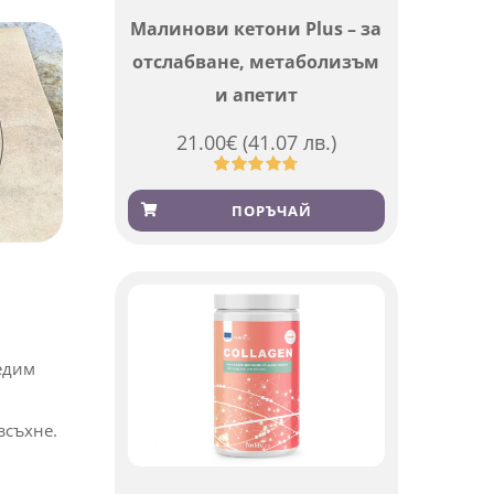
Малинови кетони Plus – за
отслабване, метаболизъм
и апетит
21.00
€
(41.07 лв.)
Оценен
819
4.76
от 5,
ПОРЪЧАЙ
базирано
на
потребителски
оценки
редим
зсъхне.