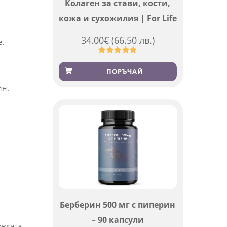
Колаген за стави, кости,
кожа и сухожилия | For Life
34.00
€
(66.50 лв.)
е.
Оценен
923
4.83
от 5,
ПОРЪЧАЙ
базирано
на
ин.
потребителски
оценки
Берберин 500 мг с пиперин
– 90 капсули
овката