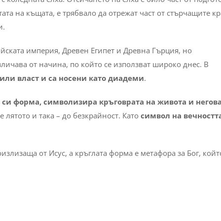
ратата на къщата, е трябвало да отрежат част от стърчащите к
и.
ийската империя, Древен Египет и Древна Гърция, но
личава от начина, по който се използват широко днес. В
 или власт и са носени като диадеми
.
а си форма, символизира кръговрата на живота и негов
е лятото и така – до безкрайност. Като
символ на вечностт
оизлизаща от Исус, а кръглата форма е метафора за Бог, кой