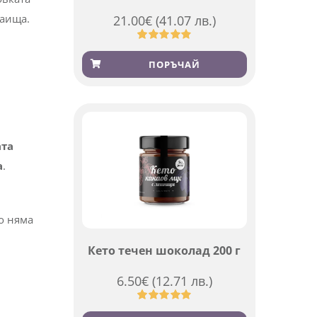
раища.
21.00
€
(41.07 лв.)
Оценен
369
4.84
от 5,
ПОРЪЧАЙ
базирано
на
потребителски
оценки
ата
а
.
то няма
Кето течен шоколад 200 г
6.50
€
(12.71 лв.)
Оценен
501