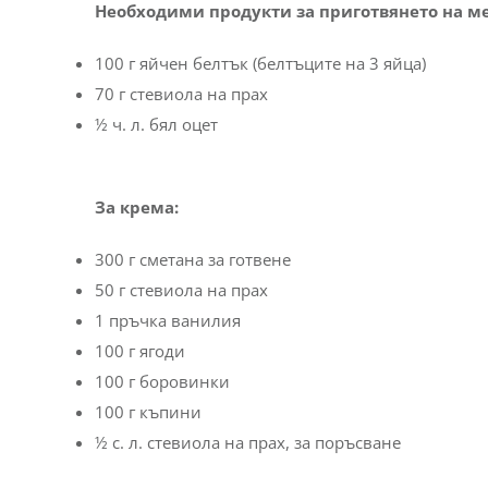
Необходими продукти за приготвянето на ме
100 г яйчен белтък (белтъците на 3 яйца)
70 г стевиола на прах
½ ч. л. бял оцет
За крема:
300 г сметана за готвене
50 г стевиола на прах
1 пръчка ванилия
100 г ягоди
100 г боровинки
100 г къпини
½ с. л. стевиола на прах, за поръсване