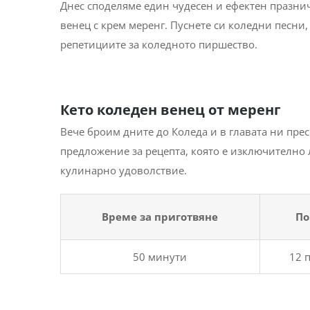
Днес споделяме един чудесен и ефектен празнич
венец с крем меренг. Пуснете си коледни песни,
репетициите за коледното пиршество.
Кето коледен венец от меренг
Вече броим дните до Коледа и в главата ни пр
предложение за рецепта, която е изключително 
кулинарно удоволствие.
Време за приготвяне
П
50 минути
12 