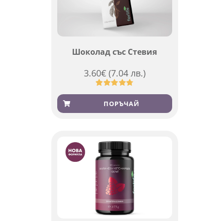
Шоколад със Стевия
3.60
€
(7.04 лв.)
Оценен
185
4.79
от 5,
ПОРЪЧАЙ
базирано
на
потребителски
оценки