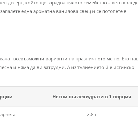
ен десерт, който ще зарадва цялото семейство – кето колед
 запалете една ароматна ванилова свещ и се потопете в
ескачат всевъзможни варианти на празничното меню. Ето на
лесна и няма да ви затрудни. А изпълнението й е истинско
орции
Нетни въглехидрати в 1 порция
парчета
2,8 г