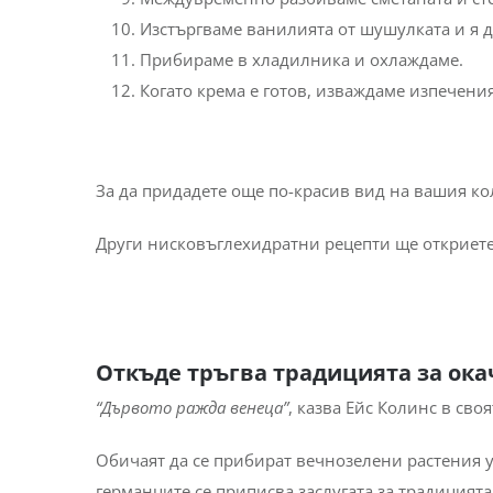
Изстъргваме ванилията от шушулката и я д
Прибираме в хладилника и охлаждаме.
Когато крема е готов, изваждаме изпечения
За да придадете още по-красив вид на вашия ко
Други нисковъглехидратни рецепти ще откриете 
Откъде тръгва традицията за ока
“Дървото ражда венеца”
, казва Ейс Колинс в сво
Обичаят да се прибират вечнозелени растения у 
германците се приписва заслугата за традицията 