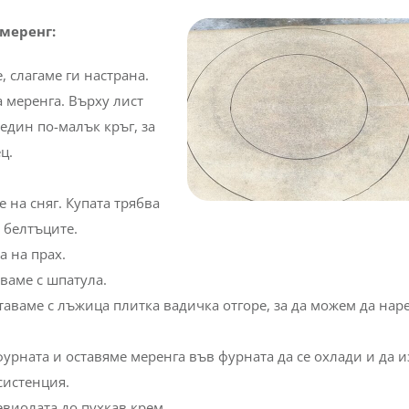
 меренг:
 слагаме ги настрана.
 меренга. Върху лист
един по-малък кръг, за
ц.
 на сняг. Купата трябва
е белтъците.
а на прах.
ваме с шпатула.
таваме с лъжица плитка вадичка отгоре, за да можем да на
урната и оставяме меренга във фурната да се охлади и да и
систенция.
виолата до пухкав крем.