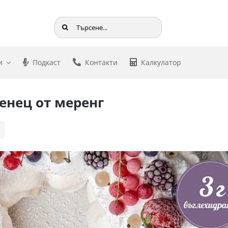
Търсене
...
и
Подкаст
Контакти
Калкулатор
венец от меренг