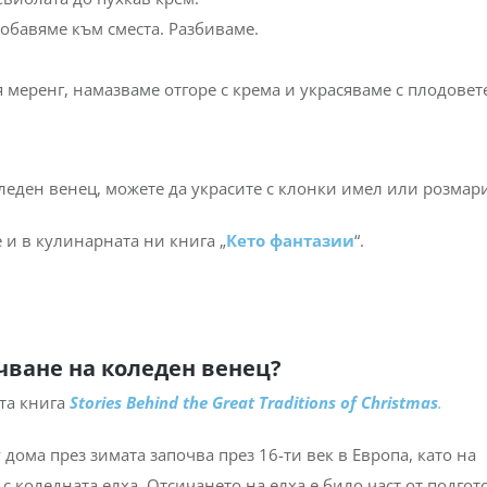
обавяме към сместа. Разбиваме.
 меренг, намазваме отгоре с крема и украсяваме с плодовет
леден венец, можете да украсите с клонки имел или розмар
и в кулинарната ни книга „
Кето фантазии
“.
чване на коледен венец?
ята книга
Stories Behind the Great Traditions of Christmas
.
дома през зимата започва през 16-ти век в Европа, като на
с коледната елха. Отсичането на елха е било част от подгот