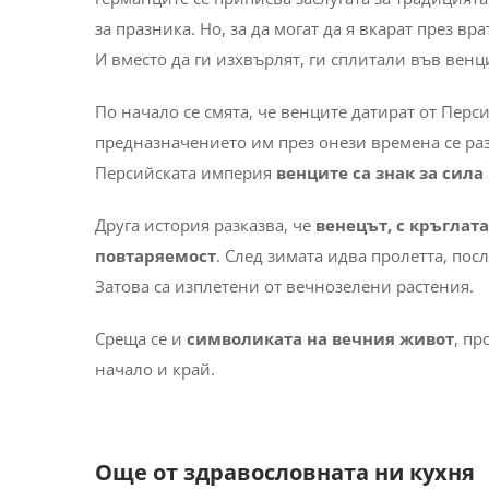
за празника. Но, за да могат да я вкарат през в
И вместо да ги изхвърлят, ги сплитали във венц
По начало се смята, че венците датират от Перс
предназначението им през онези времена се раз
Персийската империя
венците са знак за сила
Друга история разказва, че
венецът, с кръглат
повтаряемост
. След зимата идва пролетта, посл
Затова са изплетени от вечнозелени растения.
Среща се и
символиката на вечния живот
, пр
начало и край.
Още от здравословната ни кухня