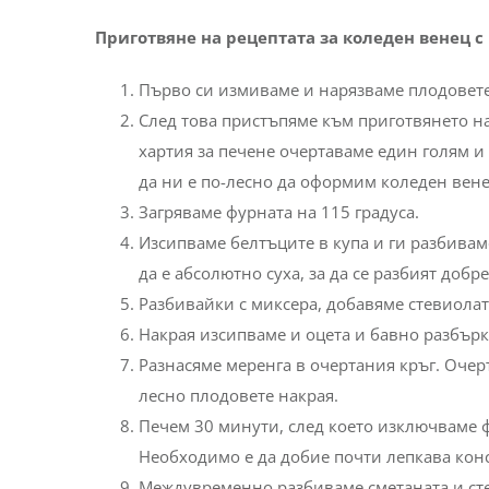
Приготвяне на рецептата за коледен венец с
Първо си измиваме и нарязваме плодовете,
След това пристъпяме към приготвянето на
хартия за печене очертаваме един голям и 
да ни е по-лесно да оформим коледeн вене
Загряваме фурната на 115 градуса.
Изсипваме белтъците в купа и ги разбиваме
да е абсолютно суха, за да се разбият добр
Разбивайки с миксера, добавяме стевиолат
Накрая изсипваме и оцета и бавно разбърк
Разнасяме меренга в очертания кръг. Очер
лесно плодовете накрая.
Печем 30 минути, след което изключваме ф
Необходимо е да добие почти лепкава кон
Междувременно разбиваме сметаната и сте