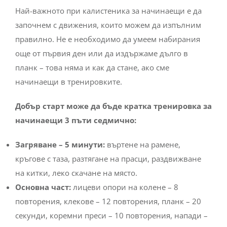
Най-важното при калистеника за начинаещи е да
започнем с движения, които можем да изпълним
правилно. Не е необходимо да умеем набирания
още от първия ден или да издържаме дълго в
планк – това няма и как да стане, ако сме
начинаещи в тренировките.
Добър старт може да бъде кратка тренировка за
начинаещи 3 пъти седмично:
Загряване – 5 минути:
въртене на рамене,
кръгове с таза, разтягане на прасци, раздвижване
на китки, леко скачане на място.
Основна част:
лицеви опори на колене – 8
повторения, клекове – 12 повторения, планк – 20
секунди, коремни преси – 10 повторения, напади –