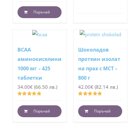
Оценено
с
5.00
от 5
Поръчай
BCAA
Шоколадов
аминокиселини
протеин изолат
1000 мг – 425
на прах с МСТ –
таблетки
800 г
34.00
€
(66.50 лв.)
42.00
€
(82.14 лв.)
Оценено
Оценено
с
5.00
от 5
с
5.00
от 5
Поръчай
Поръчай