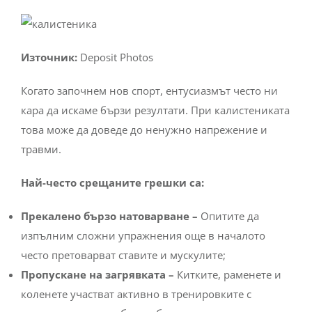
Източник:
Deposit Photos
Когато започнем нов спорт, ентусиазмът често ни
кара да искаме бързи резултати. При калистениката
това може да доведе до ненужно напрежение и
травми.
Най-често срещаните грешки са:
Прекалено бързо натоварване –
Опитите да
изпълним сложни упражнения още в началото
често претоварват ставите и мускулите;
Пропускане на загрявката –
Китките, раменете и
коленете участват активно в тренировките с