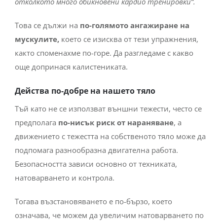
отколкото много обикновени кардио тренировки“.
Това се дължи на
по-голямото ангажиране на
мускулите,
което се изисква от тези упражнения,
както споменахме по-горе. Да разгледаме с какво
още допринася калистениката.
Действа по-добре на нашето тяло
Тъй като не се използват външни тежести, често се
предполага
по-нисък риск от нараняване
, а
движението с тежестта на собственото тяло може да
подпомага разнообразна двигателна работа.
Безопасността зависи основно от техниката,
натоварването и контрола.
Тогава възстановяването е по-бързо, което
означава, че можем да увеличим натоварването по