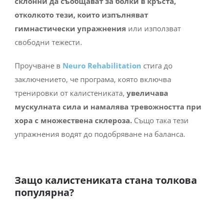
склонни да съобщават за болки в кръста,
отколкото тези, които изпълняват
гимнастически упражнения
или използват
свободни тежести.
Проучване в
Neuro Rehabilitation
стига до
заключението, че програма, която включва
тренировки от калистениката,
увеличава
мускулната сила
и намалява тревожността при
хора с множествена склероза.
Също така тези
упражнения водят до подобряване на баланса.
Защо калистениката стана толкова
популярна?