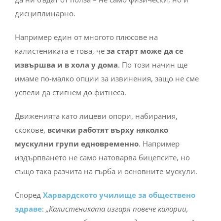
дисциплинарно.
Например един от многото плюсове на
калистениката е това, че
за старт може да се
извършва и в хола у дома
. По този начин ще
имаме по-малко опции за извинения, защо не сме
успели да стигнем до фитнеса.
Движенията като лицеви опори, набирания,
скокове,
всички работят върху няколко
мускулни групи едновременно
. Например
издърпването не само натоварва бицепсите, но
също така разчита на гърба и основните мускули.
Според
Харвардското училище за обществено
здраве
:
„Калистениката изгаря повече калории,