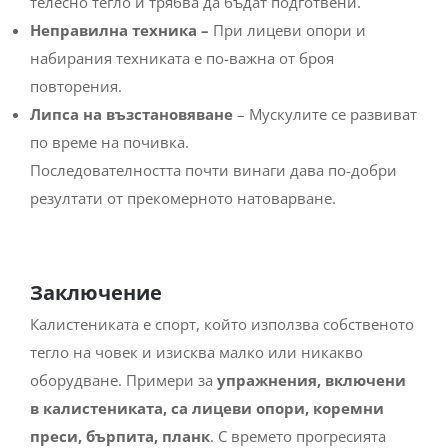
телесно тегло и трябва да бъдат подготвени.
Неправилна техника –
При лицеви опори и
набирания техниката е по-важна от броя
повторения.
Липса на възстановяване
– Мускулите се развиват
по време на почивка.
Последователността почти винаги дава по-добри
резултати от прекомерното натоварване.
Заключение
Калистениката е спорт, който използва собственото
тегло на човек и изисква малко или никакво
оборудване. Примери за
упражнения, включени
в калистениката, са лицеви опори, коремни
преси, бърпита, планк
. С времето прогресията