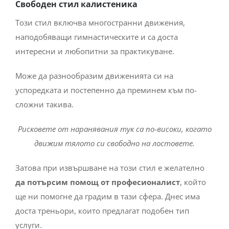
Свободен стил калистеника
Този стил включва многостранни движения,
наподобяващи гимнастическите и са доста
интересни и любопитни за практикуване.
Може да разнообразим движенията си на
успоредката и постепенно да преминем към по-
сложни такива.
Рисковете от наранявания тук са по-високи, когато
движим тялото си свободно на лостовете.
Затова при извършване на този стил е желателно
да потърсим помощ от професионалист
, който
ще ни помогне да градим в тази сфера. Днес има
доста треньори, които предлагат подобен тип
услуги.