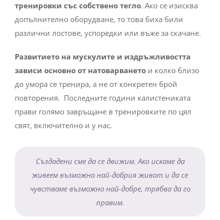
тренировки със собствено тегло
. Ако се изисква
допълнително оборудване, то това биха били
различни лостове, успоредки или въже за скачане.
Развитието на мускулите и издръжливостта
зависи основно от натоварването
и колко близо
до умора се тренира, а не от конкретен брой
повторения. Последните години калистениката
прави голямо завръщане в тренировките по цял
свят, включително и у нас.
Създадени сме да се движим. Ако искаме да
живеем възможно най-добрия живот и да се
чувстваме възможно най-добре, трябва да го
правим.