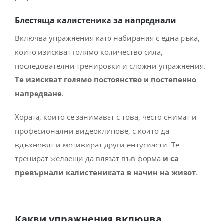
Блестяща калистеника за напреднали
Включва упражнения като набирания с една ръка,
които изискват голямо количество сила,
последователни тренировки и сложни упражнения.
Те изискват голямо постоянство и постепенно
напредване
.
Хората, които се занимават с това, често снимат и
професионални видеоклипове, с които да
вдъхновят и мотивират други ентусиасти. Те
тренират желаещи да влязат във форма
и са
превърнали калистениката в начин на живот
.
Какви упражнения включва