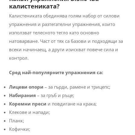
калистениката?
Калистениката обединява голям набор от силови
упражнения и разтегателни упражнения, които
използват телесното тегло като основно
натоварване. Част от тях са базови и подходящи за
всеки начинаещ, а други изискват повече сила и
контрол.
Сред най-популярните упражнения са:
Лицеви опори
– за гърди, рамене и трицепс;
Набирания
– за гръб и ръце;
Коремни преси
и повдигане на крака;
Клекове и напади;
Планк;
Кофички;