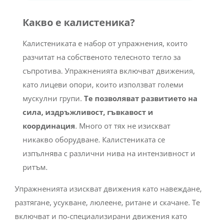
Какво е калистеника?
Калистениката е набор от упражнения, които
разчитат на собственото телесното тегло за
съпротива. Упражненията включват движения,
като лицеви опори, които използват големи
мускулни групи.
Те позволяват развитието на
сила, издръжливост, гъвкавост и
координация
. Много от тях не изискват
никакво оборудване. Калистениката се
изпълнява с различни нива на интензивност и
ритъм.
Упражненията изискват движения като навеждане,
разтягане, усукване, люлеене, ритане и скачане. Те
включват и по-специализирани движения като