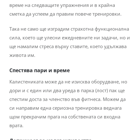
време на следващите упражнения и в крайна
сметка да успеем да правим повече тренировки.
Така не само ще изградим страхотна функционална
сила, което ще улесни ежедневните ни задачи, но и
ще намалим стреса върху ставите, което удължава
живота им.
Спестява пари и време
Калистениката може да не изисква оборудване, но
дори и с един или два уреда в парка (лост) пак ще
спестим доста за членство във фитнеса. Можем да
си направим една сериозна тренировка веднага
щом прекрачим прага на собствената си входна
врата.