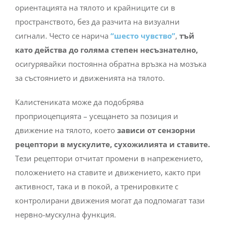
ориентацията на тялото и крайниците си в
пространството, без да разчита на визуални
сигнали. Често се нарича
“шесто чувство”
,
тъй
като действа до голяма степен несъзнателно,
осигурявайки постоянна обратна връзка на мозъка
за състоянието и движенията на тялото.
Калистениката може да подобрява
проприоцепцията – усещането за позиция и
движение на тялото, което
зависи от сензорни
рецептори в мускулите, сухожилията и ставите.
Тези рецептори отчитат промени в напрежението,
положението на ставите и движението, както при
активност, така и в покой, а тренировките с
контролирани движения могат да подпомагат тази
нервно-мускулна функция.