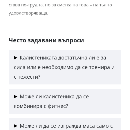
става по-трудна, но за сметка на това – напълно
удовлетворяваща.
Често задавани въпроси
Калистениката достатъчна ли е за
сила или е необходимо да се тренира и
с тежести?
Калистениката развива много добра относителна
Може ли калистеника да се
сила (strength-to-weight ratio). За максимална
комбинира с фитнес?
абсолютна сила (powerlifting тип) тежестите имат
предимство, но комбинацията от двете дава най-
Да, и често това е най-ефективният подход.
добър резултат.
Може ли да се изгражда маса само с
Калистениката развива контрол и стабилност, а