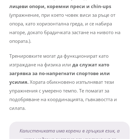
лицеви опори, коремни преси и chin-ups
(упражнение, при което човек виси за ръце от
опора, като хоризонтална греда, и се набира
нагоре, докато брадичката застане на нивото на
опората.).
Тренировките могат да функционират като
изграждане на физика или
да служат като
загрявка за по-напрегнати спортове
или
усилия.
Хората обикновено изпълняват тези
упражнения с умерено темпо. Те помагат за
подобряване на координацията, гъвкавостта и
силата.
Калистениката има корени в гръцкия език, а