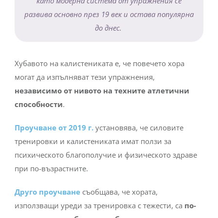
като модерна система от упражнения се
развива основно през 19 век и остава популярна
до днес.
Хубавото на калистениката е, че повечето хора
могат да изпълняват тези упражнения,
независимо от нивото на техните атлетични
способности
.
Проучване от 2019 г.
установява, че силовите
тренировки и калистениката имат ползи за
психическото благополучие и физическото здраве
при по-възрастните.
Друго проучване
съобщава, че хората,
използващи уреди за тренировка с тежести, са
по-