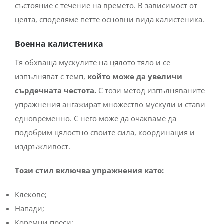
състояние с течение на времето. В зависимост от
целта, споделяме петте основни вида калистеника.
Военна калистеника
Тя обхваща мускулите на цялото тяло и се
изпълняват с темп,
който може да увеличи
сърдечната честота.
С този метод изпълняваните
упражнения ангажират множество мускули и стави
едновременно. С него може да очакваме да
подобрим цялостно своите сила, координация и
издръжливост.
Този стил включва упражнения като:
Клекове;
Напади;
Коремни преси;