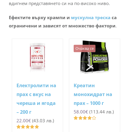
вдигнем представянето си на по-високо ниво.
Ефектите върху крампи и
мускулна треска
са
ограничени и зависят от множество фактори
.
Очаква се
Електролити на
Креатин
прах с вкус на
монохидрат на
череша и ягода
прах – 1000 г
– 200 г
58.00
€
(113.44 лв.)
22.00
€
(43.03 лв.)
Оценено
с
4.00
от 5