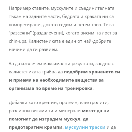
Например ставите, мускулите и съединителната
тъкан на задните части, бедрата и краката ни са
компресирани, докато седим и четем това. Те са
“разсеяни” (раздалечени), когато висим на лост за
chin-ups. Калистениката е един от най-добрите
начини да ги развием.
За да извлечем максимални резултати, заедно с
калистениката трябва да
подобрим храненето си
и приема на
необходимите вещества за
организма по време на тренировка
.
Добавки като креатин, протеин, електролити,
различни витамини и минерали
могат да ни
помогнат да изградим мускул, да
предотвратим крампи,
мускулни трески
и да