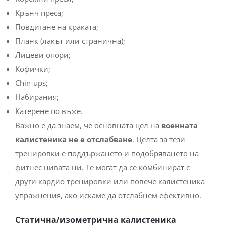
Крънч преса;
Повдигане на краката;
Планк (лакът или странична);
Лицеви опори;
Кофички;
Chin-ups;
Набирания;
Катерене по въже.
Важно е да знаем, че основната цел на
военната
калистеника не е отслабване
. Целта за тези
тренировки е поддържането и подобряването на
фитнес нивата ни. Те могат да се комбинират с
други кардио тренировки или повече калистеника
упражнения, ако искаме да отслабнем ефективно.
Статична/изометрична калистеника