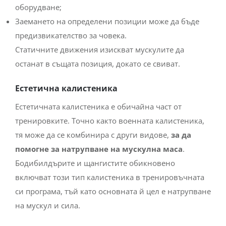
оборудване;
Заемането на определени позиции може да бъде
предизвикателство за човека.
Статичните движения изискват мускулите да
останат в същата позиция, докато се свиват.
Естетична калистеника
Естетичната калистеника е обичайна част от
тренировките. Точно както военната калистеника,
тя може да се комбинира с други видове,
за да
помогне за натрупване на мускулна маса
.
Бодибилдърите и щангистите обикновено
включват този тип калистеника в тренировъчната
си програма, тъй като основната й цел е натрупване
на мускул и сила.