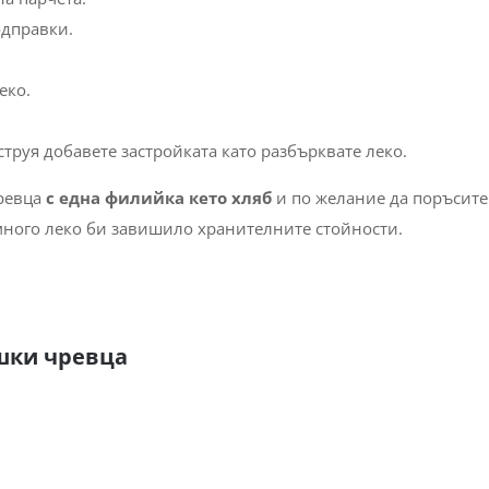
одправки.
еко.
струя добавете застройката като разбърквате леко.
ревца
с една филийка кето хляб
и по желание да поръсите
много леко би завишило хранителните стойности.
ешки чревца