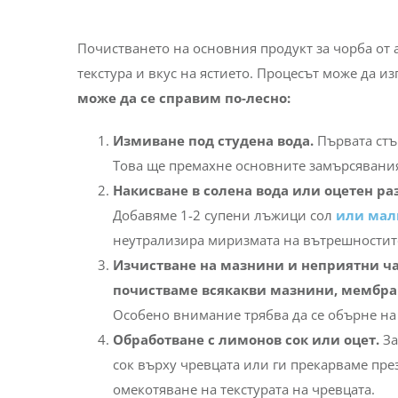
Почистването на основния продукт за чорба от а
текстура и вкус на ястието. Процесът може да и
може да се справим по-лесно:
Измиване под студена вода.
Първата стъ
Това ще премахне основните замърсявания
Накисване в солена вода или оцетен ра
Добавяме 1-2 супени лъжици сол
или мал
неутрализира миризмата на вътрешностите.
Изчистване на мазнини и неприятни ч
почистваме всякакви мазнини, мембра
Особено внимание трябва да се обърне на 
Обработване с лимонов сок или оцет.
За
сок върху чревцата или ги прекарваме пре
омекотяване на текстурата на чревцата.