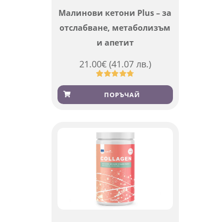
Малинови кетони Plus – за
отслабване, метаболизъм
и апетит
21.00
€
(41.07 лв.)
Оценен
819
4.76
от 5,
ПОРЪЧАЙ
базирано
на
потребителски
оценки