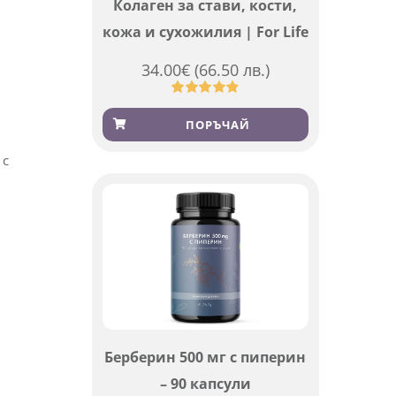
Колаген за стави, кости,
кожа и сухожилия | For Life
34.00
€
(66.50 лв.)
Оценен
923
4.83
от 5,
ПОРЪЧАЙ
базирано
на
 с
потребителски
оценки
Берберин 500 мг с пиперин
– 90 капсули