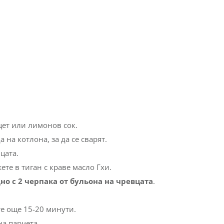
цет или лимонов сок.
 на котлона, за да се сварят.
цата.
ете в тиган с краве масло Гхи.
но с 2 черпака от бульона на чревцата
.
те още 15-20 минути.
на парчета.