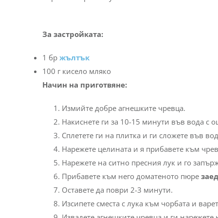
За застройката:
1 бр
жълтък
100 г кисело мляко
Начин на приготвяне:
Измийте добре агнешките чревца.
Накиснете ги за 10-15 минути във вода с о
Сплетете ги на плитка и ги сложете във вода
Нарежете целината и я прибавете към чрев
Нарежете на ситно пресния лук и го запърж
Прибавете към него доматеното пюре
заед
Оставете да поври 2-3 минути.
Изсипете сместа с лука към чорбата и варе
Извадете агнешките чревца и ги нарежете 