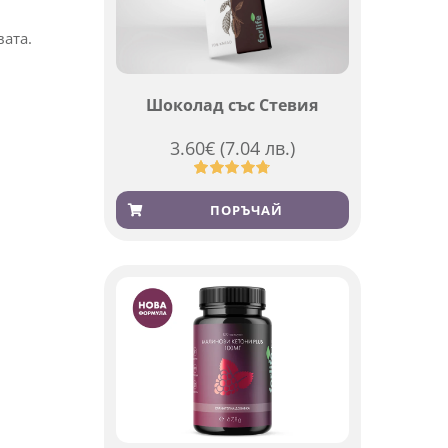
вата.
Шоколад със Стевия
3.60
€
(7.04 лв.)
Оценен
185
4.79
от 5,
ПОРЪЧАЙ
базирано
на
потребителски
оценки