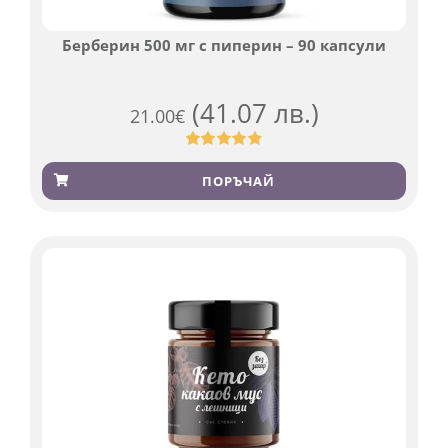
Берберин 500 мг с пиперин – 90 капсули
(41.07 лв.)
21.00
€
Оценен
369
4.84
от 5,
ПОРЪЧАЙ
базирано
на
потребителски
оценки