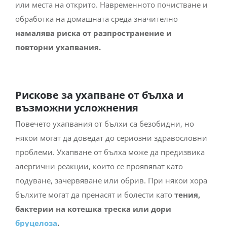
или места на открито. Навременното почистване и
обработка на домашната среда значително
намалява риска от разпространение и
повторни ухапвания.
Рискове за ухапване от бълха и
възможни усложнения
Повечето ухапвания от бълхи са безобидни, но
някои могат да доведат до сериозни здравословни
проблеми. Ухапване от бълха може да предизвика
алергични реакции, които се проявяват като
подуване, зачервяване или обрив. При някои хора
бълхите могат да пренасят и болести като
тения,
бактерии на котешка треска или дори
бруцелоза
.