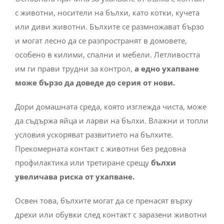
с животни, носители на бълхи, като котки, кучета
или диви животни. Бълхите се размножават бързо
и могат лесно да се разпространят в домовете,
особено в килими, спални и мебели. Летливостта
им ги прави трудни за контрол,
а едно ухапване
може бързо да доведе до серия от нови.
Дори домашната среда, която изглежда чиста, може
да съдържа яйца и ларви на бълхи. Влажни и топли
условия ускоряват развитието на бълхите.
Прекомерната контакт с животни без редовна
профилактика или третиране срещу
бълхи
увеличава риска от ухапване.
Освен това, бълхите могат да се пренасят върху
дрехи или обувки след контакт с заразени животни