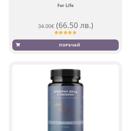
For Life
(66.50 лв.)
34.00
€
Оценен
923
4.83
от 5,
ПОРЪЧАЙ
базирано
на
потребителски
оценки