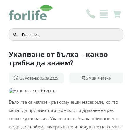
Skip
to
content
Търсене
...
Ухапване от бълха – какво
трябва да знаем?
Обновена: 05.09.2025
5
мин. четене
Бълхите са малки кръвосмучещи насекоми, които
могат да причинят дискомфорт и дразнене чрез
своите ухапвания. Ухапване от бълха обикновено
води до сърбеж, зачервяване и подуване на кожата,