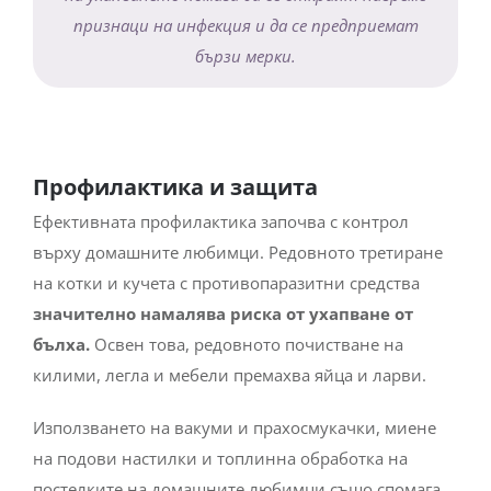
признаци на инфекция и да се предприемат
бързи мерки.
Профилактика и защита
Ефективната профилактика започва с контрол
върху домашните любимци. Редовното третиране
на котки и кучета с противопаразитни средства
значително намалява риска от ухапване от
бълха.
Освен това, редовното почистване на
килими, легла и мебели премахва яйца и ларви.
Използването на вакуми и прахосмукачки, миене
на подови настилки и топлинна обработка на
постелките на домашните любимци също спомага