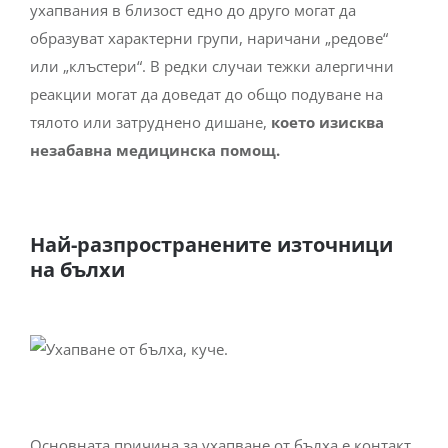
ухапвания в близост едно до друго могат да
образуват характерни групи, наричани „редове“
или „клъстери“. В редки случаи тежки алергични
реакции могат да доведат до общо подуване на
тялото или затруднено дишане,
което изисква
незабавна медицинска помощ.
Най-разпространените източници
на бълхи
Основната причина за ухапване от бълха е контакт