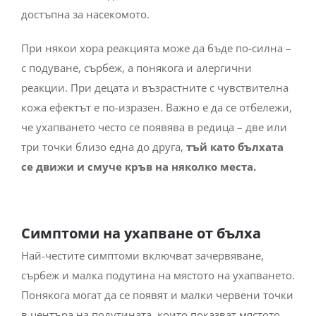
достъпна за насекомото.
При някои хора реакцията може да бъде по-силна –
с подуване, сърбеж, а понякога и алергични
реакции. При децата и възрастните с чувствителна
кожа ефектът е по-изразен. Важно е да се отбележи,
че ухапването често се появява в редица – две или
три точки близо една до друга,
тъй като бълхата
се движи и смуче кръв на няколко места.
Симптоми на ухапване от бълха
Най-честите симптоми включват зачервяване,
сърбеж и малка подутина на мястото на ухапването.
Понякога могат да се появят и малки червени точки
в центъра на подутината, които показват мястото