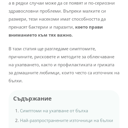
а в редки случаи може да се появят и по-сериозни
здравословни проблеми. Въпреки малките си
размери, тези насекоми имат способността да
пренасят бактерии и паразити,
което прави
вниманието към тях важно.
В тази статия ще разгледаме симптомите,
причините, рисковете и методите за облекчаване
на ухапването, както и профилактиката и грижата
за домашните любимци, които често са източник на
бълхи.
Съдържание
Симптоми на ухапване от бълха
Най-разпространените източници на бълхи