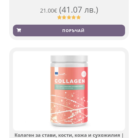
(41.07 лв.)
21.00
€
Оценен
819
4.76
от 5,
ПОРЪЧАЙ
базирано
на
потребителски
оценки
Колаген за стави, кости, кожа и сухожилия |