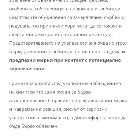
Ухапване от бълха е често срещан проблем,
особено за собствениците на домашни любимци.
Симптомите обикновено са зачервяване, сърбеж и
подуване, но при някои хора могат да се появят и
алергични реакции или вторични инфекции.
Предотвратяването на ухапването включва контрол
върху домашните любимци, почистване на дома
и
предпазни мерки при контакт с потенциално
заразени зони.
Грижата за кожата след ухапване и наблюдението
на симптомите са ключови за бързо
възстановяване. С правилни профилактични мерки
и навременна реакция, рискът от сериозни
усложнения е минимален, а дискомфортът може да
бъде бързо облекчен.