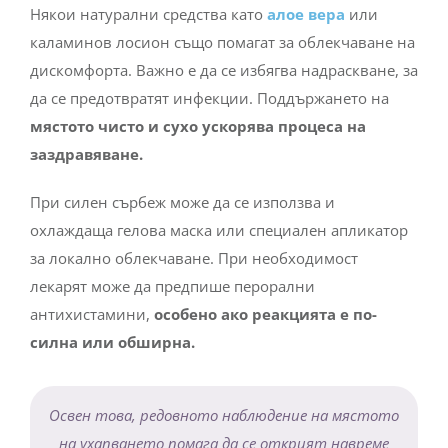
Някои натурални средства като
алое вера
или
каламинов лосион също помагат за облекчаване на
дискомфорта. Важно е да се избягва надраскване, за
да се предотвратят инфекции. Поддържането на
мястото чисто и сухо ускорява процеса на
заздравяване.
При силен сърбеж може да се използва и
охлаждаща гелова маска или специален апликатор
за локално облекчаване. При необходимост
лекарят може да предпише перорални
антихистамини,
особено ако реакцията е по-
силна или обширна.
Освен това, редовното наблюдение на мястото
на ухапването помага да се открият навреме