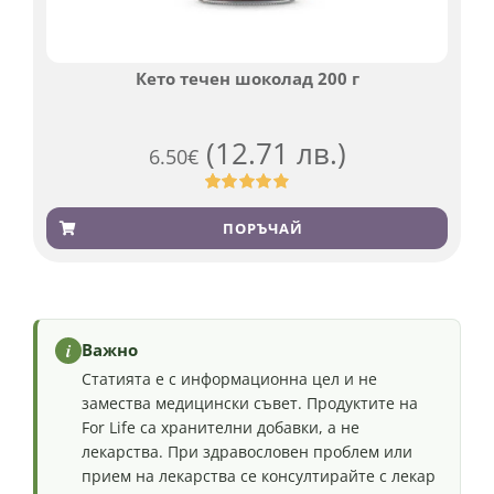
Кето течен шоколад 200 г
(12.71 лв.)
6.50
€
Оценен
501
4.91
от 5,
ПОРЪЧАЙ
базирано на
потребителски
оценки
i
Важно
Статията е с информационна цел и не
замества медицински съвет. Продуктите на
For Life са хранителни добавки, а не
лекарства. При здравословен проблем или
прием на лекарства се консултирайте с лекар