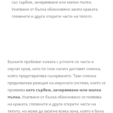
със сърбеж, зачервяване или малки пъпки.
Ухапване от бълха обикновено засяга краката,
глезените и други открити части на тялото.
Бълхите пробиват кожата с устните си части и
смучат кръв, като по този начин доставят слюнка,
която предотвратява съсирването. Тази слюнка
предизвиква реакция на имунната система, която се
проявява
като сърбеж, зачервяване или малка
пъпка.
Ухапване от бълха обикновено се появява
на краката, глезените и други открити части на
тялото, но може да засегне всяка зона, която е била