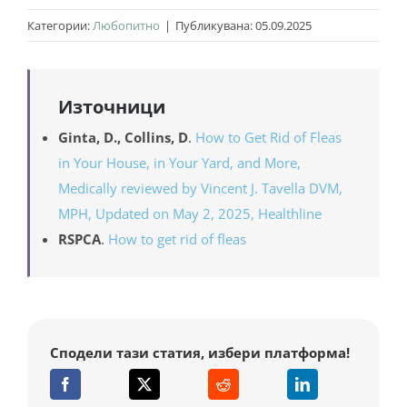
Редовното третиране на котки и кучета с
бълхи значително намалява този риск.
Категории:
Любопитно
|
Публикувана: 05.09.2025
противопаразитни средства, почистване на
килими, мебели и легла, както и вакуумиране и
миене на подовите настилки помагат за
Източници
контролиране на популацията на бълхите.
Използването на защитни дрехи и обувки при
Ginta, D., Collins, D
.
How to Get Rid of Fleas
разходки на места с бълхи също намалява риска.
in Your House, in Your Yard, and More,
Medically reviewed by Vincent J. Tavella DVM,
MPH, Updated on May 2, 2025, Healthline
RSPCA
.
How to get rid of fleas
Сподели тази статия, избери платформа!