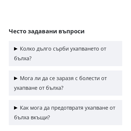
Често задавани въпроси
Колко дълго сърби ухапването от
бълха?
Сърбежът обикновено продължава от няколко
Мога ли да се заразя с болести от
часа до няколко дни, в зависимост от
ухапване от бълха?
чувствителността на кожата и реакцията на
имунната система. При хора с алергии или
Рискът е нисък, но бълхите могат да пренасят
чувствителна кожа може да се задържи по-дълго.
Как мога да предотвратя ухапване от
бактерии като тези, причиняващи котешка
бълха вкъщи?
треска или тения. Поддържането на домашните
любимци чисти и редовно третирани срещу