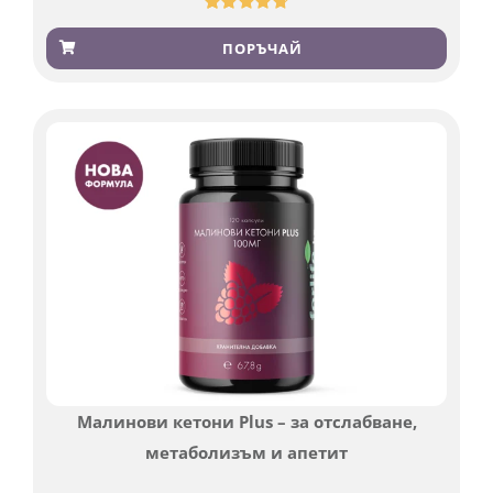
Оценен
185
4.79
от 5,
ПОРЪЧАЙ
базирано
на
потребителски
оценки
Малинови кетони Plus – за отслабване,
метаболизъм и апетит