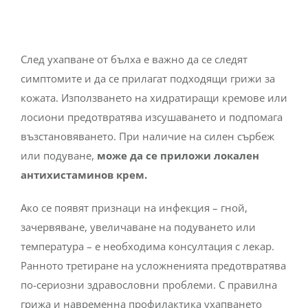
След ухапване от бълха е важно да се следят
симптомите и да се прилагат подходящи грижи за
кожата. Използването на хидратиращи кремове или
лосиони предотвратява изсушаването и подпомага
възстановяването. При наличие на силен сърбеж
или подуване,
може да се приложи локален
антихистаминов крем.
Ако се появят признаци на инфекция – гной,
зачервяване, увеличаване на подуването или
температура – е необходима консултация с лекар.
Ранното третиране на усложненията предотвратява
по-сериозни здравословни проблеми. С правилна
грижа и навременна профилактика ухапването