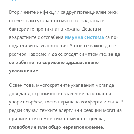
Вторичните инфекции са друг потенциален риск,
особено ако ухапаното място се надраска и
бактериите проникнат в кожата. Децата и
възрастните с отслабена
имунна система
са по-
податливи на усложнения. Затова е важно да се
реагира навреме и да се следят симптомите,
за да
се избегне по-сериозно здравословно
усложнение.
Освен това, многократните ухапвания могат да
доведат до хронично възпаление на кожата и
упорит сърбеж, което нарушава комфорта и съня. В
редки случаи тежките алергични реакции могат да
причинят системни симптоми като
треска,
главоболие или общо неразположение.