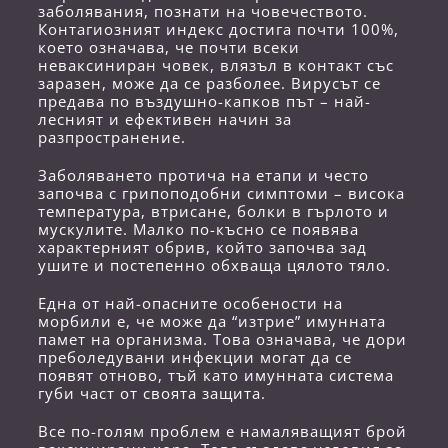
заболявания, познати на човечеството.
Контагиозният индекс достига почти 100%,
което означава, че почти всеки
неваксиниран човек, влязъл в контакт със
заразен, може да се разболее. Вирусът се
предава по въздушно-капков път – най-
лесният и ефективен начин за
разпространение.
Заболяването протича на етапи и често
започва с грипоподобни симптоми – висока
температура, втрисане, болки в гърлото и
мускулите. Малко по-късно се появява
характерният обрив, който започва зад
ушите и постепенно обхваща цялото тяло.
Една от най-опасните особености на
морбили е, че може да “изтрие” имунната
памет на организма. Това означава, че дори
преболедувани инфекции могат да се
появят отново, тъй като имунната система
губи част от своята защита.
Все по-голям проблем е намаляващият брой