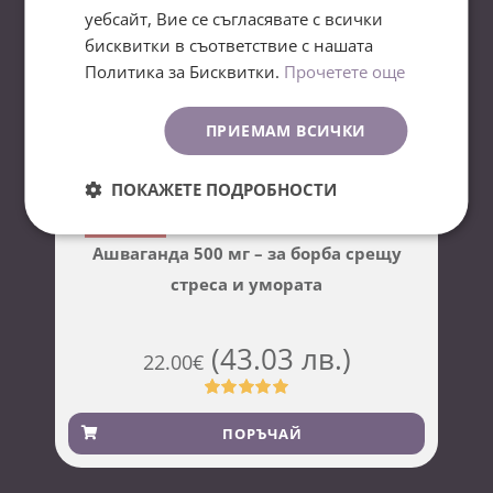
Магнезиев комплекс
уебсайт, Вие се съгласявате с всички
"Морбили е инфекция, която ние
отдавна бяхме забвили – казва доц.
бисквитки в съответствие с нашата
д-р Трифон Вълков – но вирусът
Политика за Бисквитки.
Прочетете още
никога не е спирал да мисли за
нас."
ПРИЕМАМ ВСИЧКИ
ПОКАЖЕТЕ ПОДРОБНОСТИ
Очаква се
Ашваганда 500 мг – за борба срещу
стреса и умората
(43.03 лв.)
22.00
€
Оценен
2
5.00
от 5,
ПОРЪЧАЙ
базирано на
потребителски
оценки