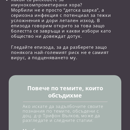
имунокомпрометирани хора?
Морбили не е просто “детска шарка”, а
сериозна инфекция с потенциал за тежки
усложнения и дори летален изход. В
епизода говорим открито за това защо
болестта се завръща и какви избори като
общество ни довеждат дотук.
Гледайте епизода, за да разберете защо
понякога най-големият риск не е самият
вирус, а подценяването му.
Повече по темите, които
обсъдихме
Ако искате да задълбочите своите
познания по темите, обсъдени с
доц. д-р Трифон Вълков, може да
разгледате и следните статии: