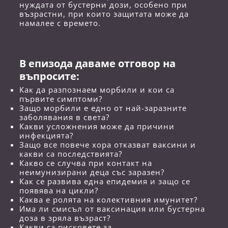
нуждата от бустерни дози, особено при
възрастни, при които защитата може да
намалее с времето.
В епизода даваме отговор на
въпросите:
Как да разпознаем морбили и кои са
първите симптоми?
Защо морбили е едно от най-заразните
заболявания в света?
Какви усложнения може да причини
инфекцията?
Защо все повече хора отказват ваксини и
какви са последствията?
Какво се случва при контакт на
неимунизирани деца със заразен?
Как се развива една епидемия и защо се
появява на цикли?
Каква е ролята на колективния имунитет?
Има ли смисъл от ваксинация или бустерна
доза в зряла възраст?
Какви са рисковете за