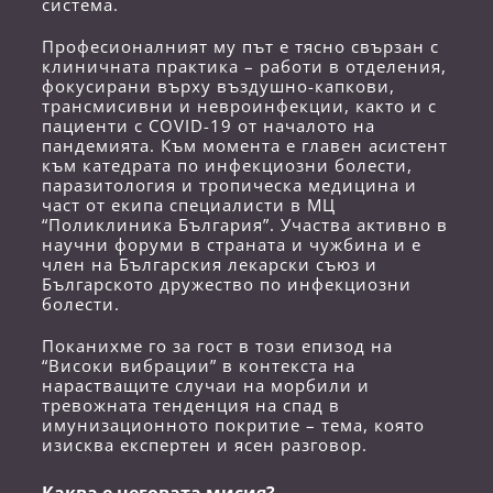
система.
Професионалният му път е тясно свързан с
клиничната практика – работи в отделения,
фокусирани върху въздушно-капкови,
трансмисивни и невроинфекции, както и с
пациенти с COVID-19 от началото на
пандемията. Към момента е главен асистент
към катедрата по инфекциозни болести,
паразитология и тропическа медицина и
част от екипа специалисти в МЦ
“Поликлиника България”. Участва активно в
научни форуми в страната и чужбина и е
член на Българския лекарски съюз и
Българското дружество по инфекциозни
болести.
Поканихме го за гост в този епизод на
“Високи вибрации” в контекста на
нарастващите случаи на морбили и
тревожната тенденция на спад в
имунизационното покритие – тема, която
изисква експертен и ясен разговор.