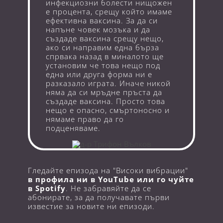
инфекциозни болести нищожен
е процента, срещу който имаме
ефективна ваксина. За да си
напъне човек мозъка и да
създаде ваксина срещу нещо,
ако си направим една бърза
спрвака назад в миналото ще
установим че това нещо под
една или друга форма ни е
разказало играта. Иначе никой
няма да си мръдне пръста да
създаде ваксина. Просто това
нещо е опасно, смъртоносно и
нямаме право да го
подценяваме.
Гледайте епизода на "Високи вибрации"
в профила ни в YouTube или го чуйте
в Spotify
. Не забравяйте да се
абонирате, за да получавате първи
известие за новите ни епизоди.