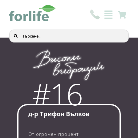
Skip
to
content
Търсене
...
#16
д-р Трифон Вълков
От огромен процент