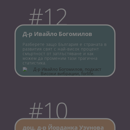
#12
Д-р Ивайло Богомилов
Разберете защо България е страната в
развития свят с най-висок процент
смъртност от затлъстяване и как
можем да променим тази трагична
статистика.
#10
доц. д-р Йорданка Узунова