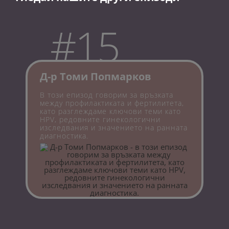
#15
Д-р Томи Попмарков
В този епизод говорим за връзката
между профилактиката и фертилитета,
като разглеждаме ключови теми като
HPV, редовните гинекологични
изследвания и значението на ранната
диагностика.