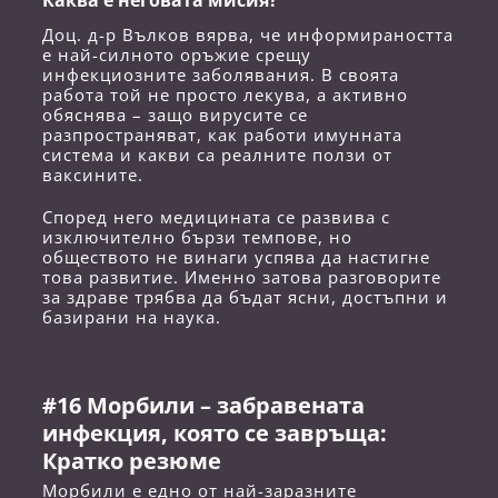
Каква е неговата мисия?
Доц. д-р Вълков вярва, че информираността
е най-силното оръжие срещу
инфекциозните заболявания. В своята
работа той не просто лекува, а активно
обяснява – защо вирусите се
разпространяват, как работи имунната
система и какви са реалните ползи от
ваксините.
Според него медицината се развива с
изключително бързи темпове, но
обществото не винаги успява да настигне
това развитие. Именно затова разговорите
за здраве трябва да бъдат ясни, достъпни и
базирани на наука.
#16 Морбили – забравената
инфекция, която се завръща:
Кратко резюме
Морбили е едно от най-заразните