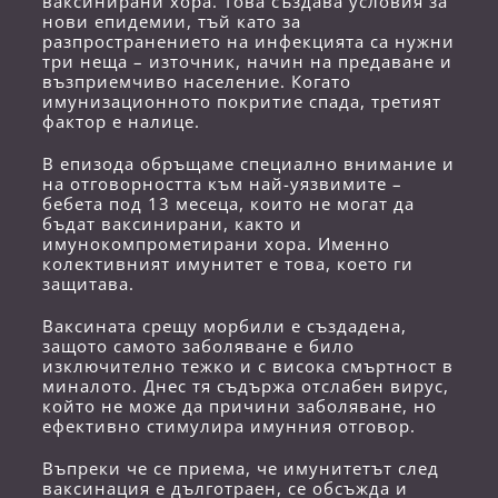
ваксинирани хора. Това създава условия за
нови епидемии, тъй като за
разпространението на инфекцията са нужни
три неща – източник, начин на предаване и
възприемчиво население. Когато
имунизационното покритие спада, третият
фактор е налице.
В епизода обръщаме специално внимание и
на отговорността към най-уязвимите –
бебета под 13 месеца, които не могат да
бъдат ваксинирани, както и
имунокомпрометирани хора. Именно
колективният имунитет е това, което ги
защитава.
Ваксината срещу морбили е създадена,
защото самото заболяване е било
изключително тежко и с висока смъртност в
миналото. Днес тя съдържа отслабен вирус,
който не може да причини заболяване, но
ефективно стимулира имунния отговор.
Въпреки че се приема, че имунитетът след
ваксинация е дълготраен, се обсъжда и