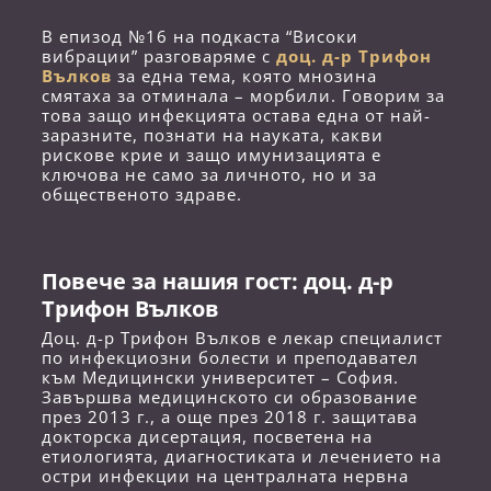
В епизод №16 на подкаста “Високи
вибрации” разговаряме с
доц. д-р Трифон
Вълков
за една тема, която мнозина
смятаха за отминала – морбили. Говорим за
това защо инфекцията остава една от най-
заразните, познати на науката, какви
рискове крие и защо имунизацията е
ключова не само за личното, но и за
общественото здраве.
Повече за нашия гост: доц. д-р
Трифон Вълков
Доц. д-р Трифон Вълков е лекар специалист
по инфекциозни болести и преподавател
към Медицински университет – София.
Завършва медицинското си образование
през 2013 г., а още през 2018 г. защитава
докторска дисертация, посветена на
етиологията, диагностиката и лечението на
остри инфекции на централната нервна