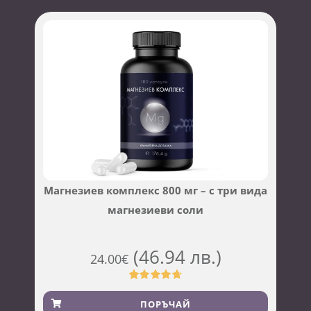
Магнезиев комплекс 800 мг – с три вида
магнезиеви соли
(46.94 лв.)
24.00
€
Оценен
45
4.73
от 5,
ПОРЪЧАЙ
базирано