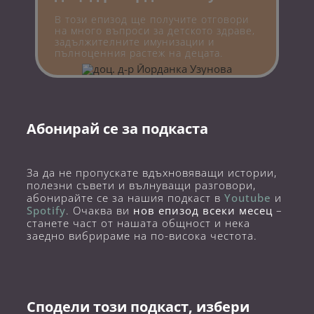
В този епизод ще получите отговори
на много въпроси за детското здраве,
задължителните имунизации и
пълноценния растеж на децата.
Абонирай се за подкаста
За да не пропускате вдъхновяващи истории,
полезни съвети и вълнуващи разговори,
абонирайте се за нашия подкаст в
Youtube
и
Spotify
. Очаква ви
нов епизод всеки месец
–
станете част от нашата общност и нека
заедно вибрираме на по-висока честота.
Сподели този подкаст, избери