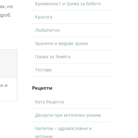
Бременност и грижа за бебето
ах, но
дроб.
Kрасота
Любопитно
Хранене и видове храни
Грижа за Земята
Тестове
ии и
Рецепти
Кето Рецепти
Десерти при кетогенен режим
Напитки – здравословни и
кетонни