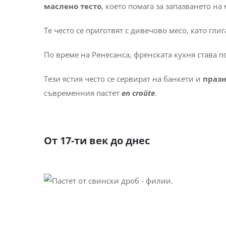
маслено тесто
, което помага за запазването на
Те често се приготвят с дивечово месо, като гли
По време на Ренесанса, френската кухня става п
Тези ястия често се сервират на банкети и
праз
съвременния пастет
en croûte
.
От 17-ти век до днес