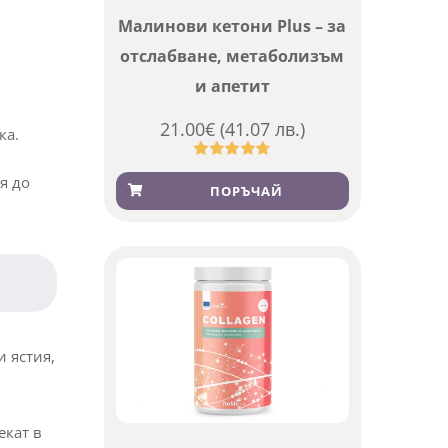
Малинови кетони Plus – за
отслабване, метаболизъм
и апетит
21.00
€
(41.07 лв.)
ка.
Оценен
819
я до
4.76
от 5,
ПОРЪЧАЙ
базирано
на
потребителски
оценки
 ястия,
екат в