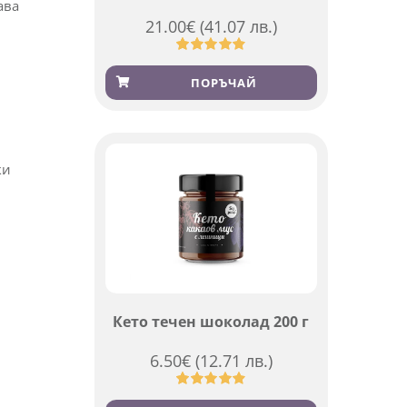
ава
21.00
€
(41.07 лв.)
Оценен
369
4.84
от 5,
ПОРЪЧАЙ
базирано
на
потребителски
оценки
ки
Кето течен шоколад 200 г
6.50
€
(12.71 лв.)
Оценен
501