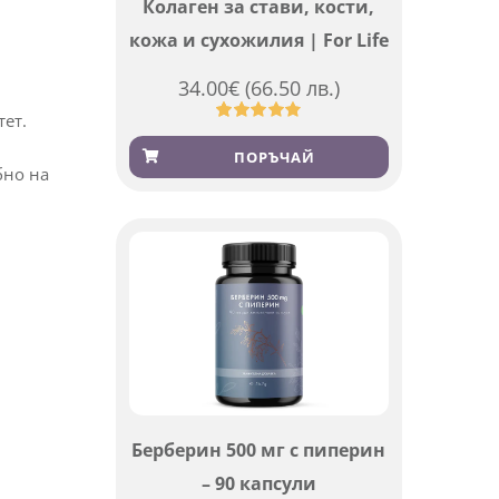
Колаген за стави, кости,
кожа и сухожилия | For Life
34.00
€
(66.50 лв.)
тет.
Оценен
923
4.83
от 5,
ПОРЪЧАЙ
базирано
бно на
на
потребителски
оценки
Берберин 500 мг с пиперин
– 90 капсули