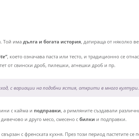
я. Той има
дълга и богата история
, датираща от няколко ве
te”
, което означава паста или тесто, и традиционно се отнас
тет от свински дроб, пилешки, агнешки дроб и пр.
ход, с вариации на подобни ястия, открити в много култури.
рини с кайма и
подправки
, а римляните създавали различни
 дивечово и друго месо, смесено с
билки
и подправки.
свързан с френската кухня. През този период пастетите се п