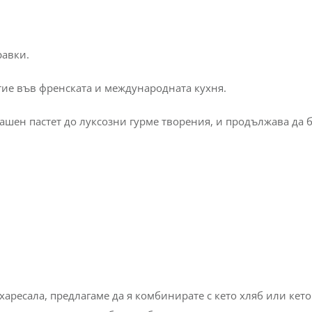
равки.
тие във френската и международната кухня.
ашен пастет до луксозни гурме творения, и продължава да 
 харесала, предлагаме да я комбинирате с кето хляб или кето