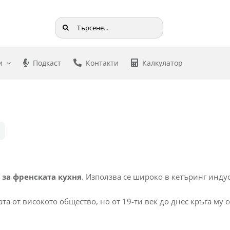
Търсене
...
и
Подкаст
Контакти
Калкулатор
за френската кухня
. Използва се широко в кетъринг инду
та от високото общество, но от 19-ти век до днес кръга му с