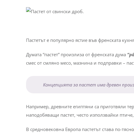
Пастетът е популярно ястие във френската кухн
Думата “пастет” произлиза от френската дума
“pâ
смес от смляно месо, мазнина и подправки – пас
Концепцията за пастет има древен произ
Например, древните египтяни са приготвяли те
наподобяващи пастет, често използвайки птиче,
В средновековна Европа пастетът става по-тясно 