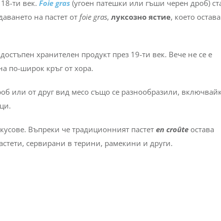
 18-ти век.
Foie gras
(угоен патешки или гъши черен дроб) ст
даването на пастет от
foie gras
,
луксозно ястие
, което остава
остъпен хранителен продукт през 19-ти век. Вече не се е
на по-широк кръг от хора.
роб или от друг вид месо също се разнообразили, включвай
ци.
вкусове. Въпреки че традиционният пастет
en croûte
остава
стети, сервирани в терини, рамекини и други.