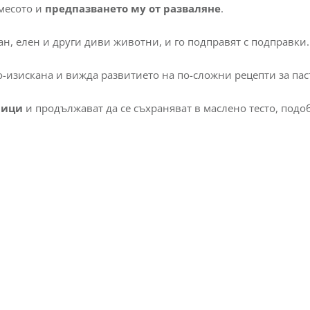
 месото и
предпазването му от разваляне
.
ган, елен и други диви животни, и го подправят с подправки.
о-изискана и вижда развитието на по-сложни рецепти за пас
ници
и продължават да се съхраняват в маслено тесто, подо