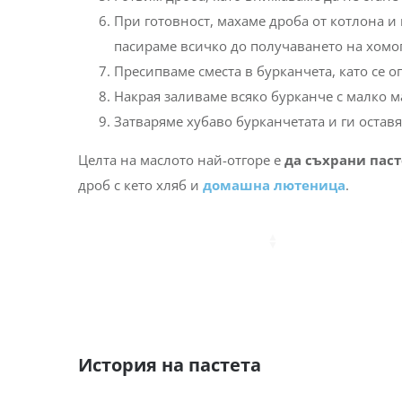
При готовност, махаме дроба от котлона и п
пасираме всичко до получаването на хомог
Пресипваме сместа в бурканчета, като се 
Накрая заливаме всяко бурканче с малко ма
Затваряме хубаво бурканчетата и ги остав
Целта на маслото най-отгоре е
да съхрани паст
дроб с кето хляб и
домашна лютеница
.
История на пастета