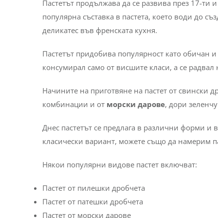
Пастетът продължава да се развива през 17-ти и
популярна съставка в пастета, което води до съз
деликатес във френската кухня.
Пастетът придобива популярност като обичан и д
консумирал само от висшите класи, а се радвал 
Начините на приготвяне на пастет от свински д
комбинации и от
морски дарове
, дори зеленчу
Днес пастетът се предлага в различни форми и 
класически вариант, можете също да намерим па
Някои популярни видове пастет включват:
Пастет от пилешки дробчета
Пастет от патешки дробчета
Пастет от морски дарове