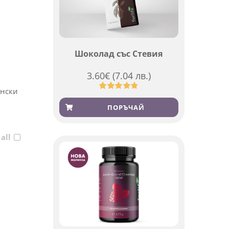
Шоколад със Стевия
3.60
€
(7.04 лв.)
ински
Оценен
185
4.79
от 5,
ПОРЪЧАЙ
базирано
на
потребителски
 all
оценки