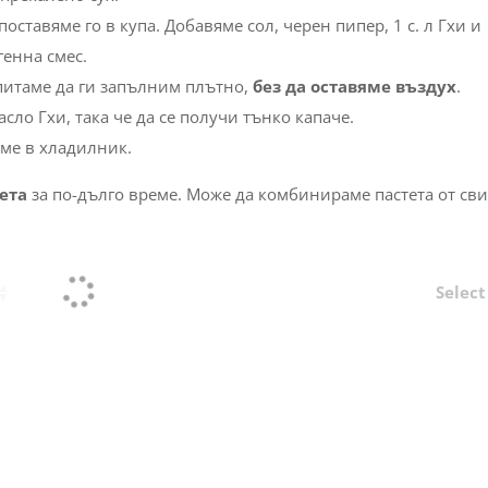
оставяме го в купа. Добавяме сол, черен пипер, 1 с. л Гхи и
енна смес.
опитаме да ги запълним плътно,
без да оставяме въздух
.
сло Гхи, така че да се получи тънко капаче.
яме в хладилник.
ета
за по-дълго време. Може да комбинираме пастета от св
Select