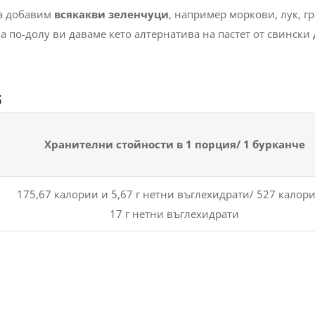
да добавим
всякакви зеленчуци
, например моркови, лук, гр
а по-долу ви даваме кето алтернатива на пастет от свински 
б
Хранителни стойности в 1 порция/ 1 бурканче
175,67 калории и 5,67 г нетни въглехидрати/ 527 калор
17 г нетни въглехидрати