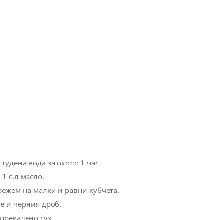
студена вода за около 1 час.
1 с.л масло.
режем на малки и равни кубчета.
е и черния дроб.
прекалено сух.