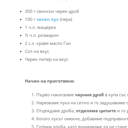
300 г свински черен дроб
100 г
зелен лук
(пера)
1 ч.л. мащерка
½ ч.л. розмарин
2 с.л. краве масло Гхи
Сол на вкус
Черен пипер на вкус
Начин на приготвяне:
Първо накисваме
черния дроб
в купа със 
Нарязваме лука на ситно и го задушаваме с 
Отцеждаме дроба,
отделяме ципите
и го 
Когато лукът омекне, добавяме подправкит
Готвим дроба, като внимаваме да не стане 