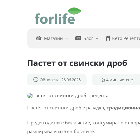
Skip
to
content
Магазин
Блог
Кето Рецепт
Пастет от свински дроб
Обновена: 26.06.2025
4
мин. четене
Пастет от свински дроб е разядка,
традиционна 
Преди години е била ястие, консумирано от хора
разширява и извън богатите.