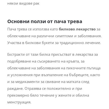
някои видове рак
Основни ползи от пача трева
Пача трева се използва като
билково лекарство
за
облекчаване на различни симптоми и заболявания.
Участва в билкови букети за традиционно лечение.
Екстракти от тази билка присъстват в лекарства за
подобряване на съсирването на кръвта, за
облекчаване на заболявания на пикочните пътища
и усложнения при възпаление на бъбреците, както
и за медикаменти за свиване на матката след
раждане. Отразява се положително и при
прекомерно бяло течение у жените и обилна
менструация.