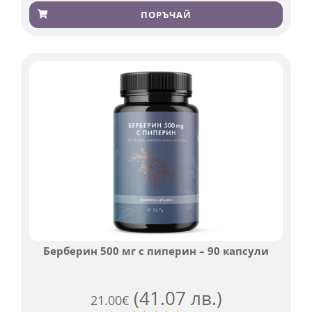
Оценен
923
4.83
от 5,
ПОРЪЧАЙ
базирано
на
потребителски
оценки
Берберин 500 мг с пиперин – 90 капсули
(41.07 лв.)
21.00
€