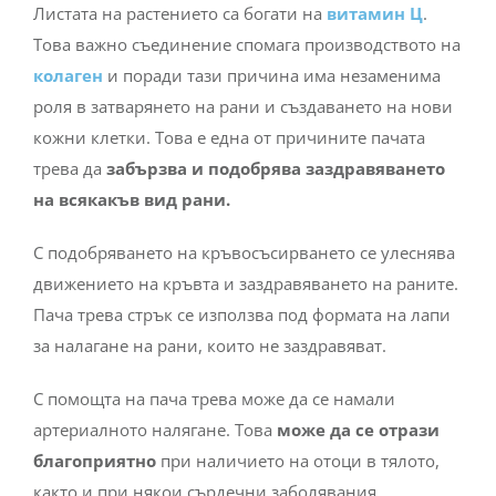
Листата на растението са богати на
витамин Ц
.
Това важно съединение спомага производството на
колаген
и поради тази причина има незаменима
роля в затварянето на рани и създаването на нови
кожни клетки. Това е една от причините пачата
трева да
забързва и подобрява заздравяването
на всякакъв вид рани.
С подобряването на кръвосъсирването се улеснява
движението на кръвта и заздравяването на раните.
Пача трева стрък се използва под формата на лапи
за налагане на рани, които не заздравяват.
С помощта на пача трева може да се намали
артериалното налягане. Това
може да се отрази
благоприятно
при наличието на отоци в тялото,
както и при някои сърдечни заболявания.