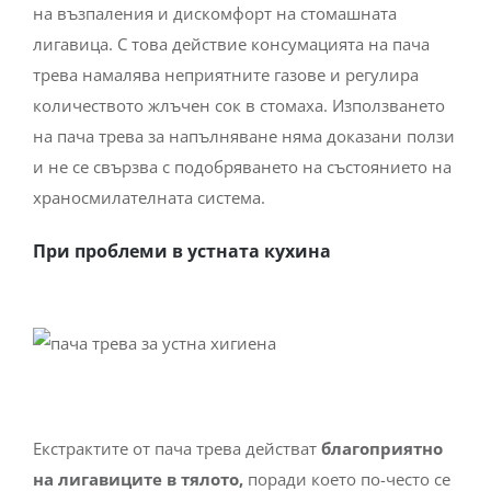
на възпаления и дискомфорт на стомашната
лигавица. С това действие консумацията на пача
трева намалява неприятните газове и регулира
количеството жлъчен сок в стомаха. Използването
на пача трева за напълняване няма доказани ползи
и не се свързва с подобряването на състоянието на
храносмилателната система.
При проблеми в устната кухина
Екстрактите от пача трева действат
благоприятно
на лигавиците в тялото,
поради което по-често се