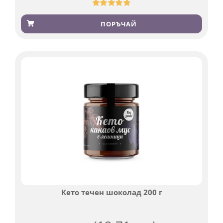
Оценен
369
4.84
от 5,
ПОРЪЧАЙ
базирано
на
потребителски
оценки
Кето течен шоколад 200 г