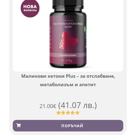
Малинови кетони Plus – за отслабване,
метаболизъм и апетит
(41.07 лв.)
21.00
€
Оценен
819
4.76
от 5,
ПОРЪЧАЙ
базирано
на