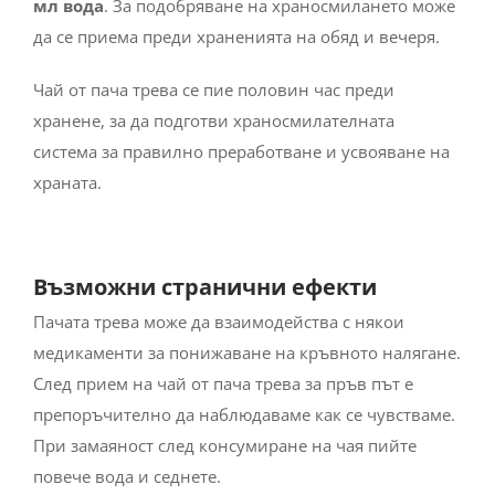
мл вода
. За подобряване на храносмилането може
да се приема преди храненията на обяд и вечеря.
Чай от пача трева се пие половин час преди
хранене, за да подготви храносмилателната
система за правилно преработване и усвояване на
храната.
Възможни странични ефекти
Пачата трева може да взаимодейства с някои
медикаменти за понижаване на кръвното налягане.
След прием на чай от пача трева за пръв път е
препоръчително да наблюдаваме как се чувстваме.
При замаяност след консумиране на чая пийте
повече вода и седнете.