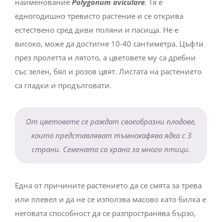
наименование
Polygonum aviculare
.
Тя е
едногодишно тревисто растение и се открива
естествено сред диви поляни и пасища. Не е
високо, може да достигне 10-40 сантиметра. Цъфти
през пролетта и лятото, а цветовете му са дребни
със зелен, бял и розов цвят. Листата на растението
са гладки и продълговати.
От цветовете се раждат своеобразни плодове,
които представляват тъмнокафява ядка с 3
страни. Семената са храна за много птици.
Една от причините растението да се смята за трева
или плевел и да не се използва масово като билка е
неговата способност да се разпространява бързо,