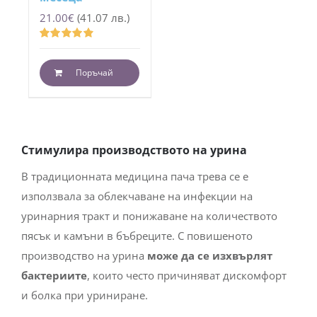
21.00
€
(41.07 лв.)
Оценено
с
4.93
от 5
Поръчай
Стимулира производството на урина
В традиционната медицина пача трева се е
използвала за облекчаване на инфекции на
уринарния тракт и понижаване на количеството
пясък и камъни в бъбреците. С повишеното
производство на урина
може да се изхвърлят
бактериите
, които често причиняват дискомфорт
и болка при уриниране.