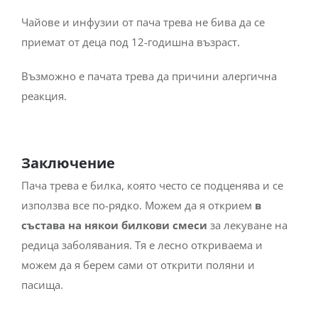
Чайове и инфузии от пача трева не бива да се
приемат от деца под 12-годишна възраст.
Възможно е пачата трева да причини алергична
реакция.
Заключение
Пача трева е билка, която често се подценява и се
използва все по-рядко. Можем да я открием
в
състава на някои билкови смеси
за лекуване на
редица заболявания. Тя е лесно откриваема и
можем да я берем сами от открити поляни и
пасища.