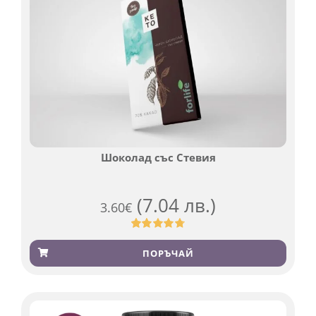
Шоколад със Стевия
(7.04 лв.)
3.60
€
Оценен
185
4.79
от 5,
ПОРЪЧАЙ
базирано
на
потребителски
оценки