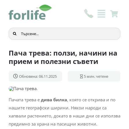
Skip
to
content
Търсене
...
Пача трева: ползи, начини на
прием и полезни съвети
Обновена: 06.11.2025
5
мин. четене
Пачата трева е
дива билка
, която се открива и по
нашите географски ширини. Някои народи са
хапвали растението, докато в наши дни се използва
предимно за храна на пасищни животни.