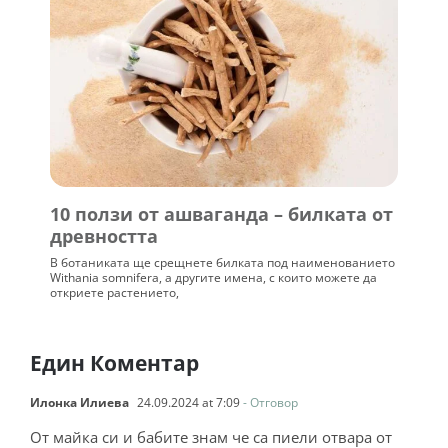
10 ползи от ашваганда – билката от
древността
В ботаниката ще срещнете билката под наименованието
Withania somnifera, а другите имена, с които можете да
откриете растението,
Един Коментар
Илонка Илиева
24.09.2024 at 7:09
- Отговор
От майка си и бабите знам че са пиели отвара от