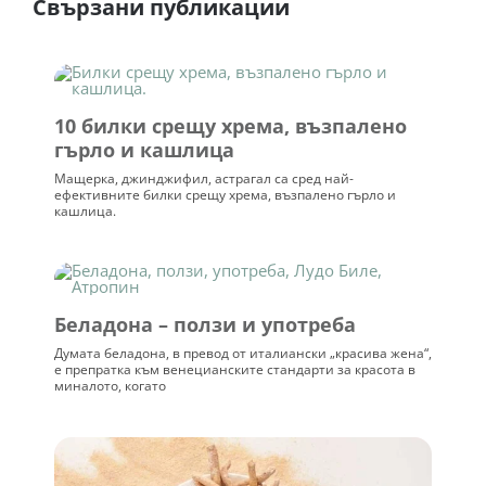
Свързани публикации
10 билки срещу хрема, възпалено
гърло и кашлица
Мащерка, джинджифил, астрагал са сред най-
ефективните билки срещу хрема, възпалено гърло и
кашлица.
Беладона – ползи и употреба
Думата беладона, в превод от италиански „красива жена“,
е препратка към венецианските стандарти за красота в
миналото, когато