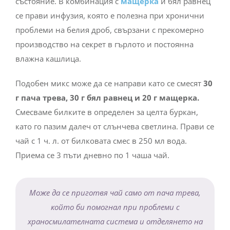
състояние. В комбинация с
мащерка
и бял равнец
се прави инфузия, която е полезна при хронични
проблеми на белия дроб, свързани с прекомерно
производство на секрет в гърлото и постоянна
влажна кашлица.
Подобен микс може да се направи като се смесят
30
г пача трева, 30 г бял равнец и 20 г мащерка.
Смесваме билките в определен за целта буркан,
като го пазим далеч от слънчева светлина. Прави се
чай с 1 ч. л. от билковата смес в 250 мл вода.
Приема се 3 пъти дневно по 1 чаша чай.
Може да се приготвя чай само от пача трева,
който би помогнал при проблеми с
храносмилателната система и отделянето на