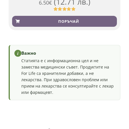
(12.71 лв.)
6.50
€
Оценен
501
4.91
от 5,
ПОРЪЧАЙ
базирано на
потребителски
оценки
i
Важно
Статията е с информационна цел и не
замества медицински съвет. Продуктите на
For Life са хранителни добавки, а не
лекарства. При здравословен проблем или
прием на лекарства се консултирайте с лекар
или фармацевт.