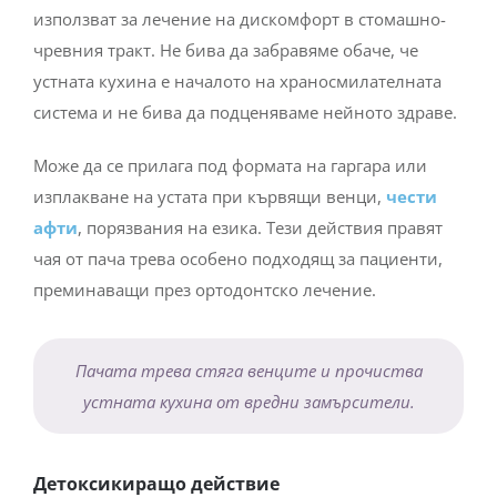
използват за лечение на дискомфорт в стомашно-
чревния тракт. Не бива да забравяме обаче, че
устната кухина е началото на храносмилателната
система и не бива да подценяваме нейното здраве.
Може да се прилага под формата на гаргара или
изплакване на устата при кървящи венци,
чести
афти
, порязвания на езика. Тези действия правят
чая от пача трева особено подходящ за пациенти,
преминаващи през ортодонтско лечение.
Пачата трева стяга венците и прочиства
устната кухина от вредни замърсители.
Детоксикиращо действие