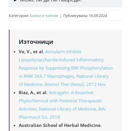
който се приготвя от 1 ч. л. части на растението и
250 мл вода. За подобряване на храносмилането
Пачата трева може да взаимодейства с някои
Категории:
Билки и чайове
|
Публикувана: 16.09.2024
може да се приема преди храненията на обяд и
медикаменти за понижаване на кръвното
вечеря.
налягане. След прием на чай от пача трева за
пръв път е препоръчително да наблюдаваме как
Източници
се чувстваме. Възможна е поява на алергична
Vo, V., et al
.
Avicularin Inhibits
реакция.
Lipopolysaccharide-Induced Inflammatory
Response by Suppressing ERK Phosphorylation
in RAW 264.7 Macrophages, National Library
of Medicine, Biomol Ther (Seoul). 2012 Nov
Riaz, A., et al
.
Astragalin: A Bioactive
Phytochemical with Potential Therapeutic
Activities, National Library of Medicine, Adv
Pharmacol Sci. 2018
Australian School of Herbal Medicine
.