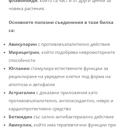
флавоноиди
, които са част и от други ценни за
човека растения.
Основните полезни съединения в тази билка
са:
Авикуларин
с противовъзпалително действие
Мирицитрин
, който подобрява невромоторните
способности
Югланин
стимулира естествените функции за
рециклиране на увредени клетки под форма на
апоптоза и автофагия
Астрагалин
с доказани приложения като
противовъзпалително, антиоксидантно, невро и
кардиопротективно средство
Бетмидин
със силно антибактериално действие
Авикулин,
който има терапевтични функции при