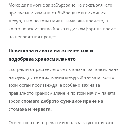
Може да помогне за забързване на изхвърлянето
при пясък и камъни от бъбреците и пикочния
мехур, като по този начин намалява времето, в
което човек изпитва болка и дискомфорт по време
на неприятния процес.
Повишава нивата на жлъчен сок и
подобрява храносмилането
Екстракти от растението се използват за подсилване
на функциите на жлъчния мехур. Жлъчката, която
този орган произвежда, е особено важна за
правилното храносмилане и по този начин пачата
трева
спомага доброто функциониране на
стомаха и червата.
Освен това пача трева се използва за успокояване