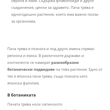
Европа и Азия. Съдържа флавоноиди и други
съединения, ценни за здравето. Пача трева е
едногодишно растение, което има важни ползи
за организма.
Пача трева е позната и под други имена спрямо
региона и езика. В различните държави и
континенти се намират
разнообразни
ботанически подвидове
на това растение. Едно от
тях е японска пача трева, също позната като
японска фалопия.
В ботаниката
Пачата трева носи латинското