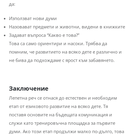
да:
Използват нови думи
Назовават предмети и животни, видени в книжките
Задават въпроса “Какво е това?”
Това са само ориентири и насоки. Трябва да
помним, че развитието на всяко дете е различно и
не бива да подхождаме с ярост към забавянето.
Заключение
Лепетна реч се отнася до естествен и необходим
етап от езиковото развитие на всяко дете. Тя
поставя основите на бъдещата комуникация и
служи като тренировъчна площадка за първите
думи. Ако този етап продължи малко по-дълго, това