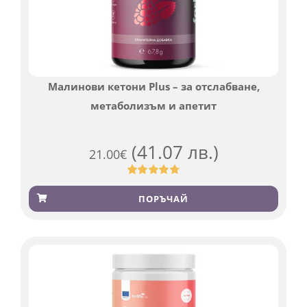
Малинови кетони Plus – за отслабване,
метаболизъм и апетит
(41.07 лв.)
21.00
€
Оценен
819
4.76
от 5,
ПОРЪЧАЙ
базирано
на
потребителски
оценки