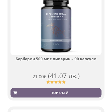
Берберин 500 мг с пиперин – 90 капсули
(41.07 лв.)
21.00
€
Оценен
369
4.84
от 5,
ПОРЪЧАЙ
базирано
на
потребителски
оценки