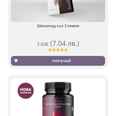
Шоколад със Стевия
(7.04 лв.)
3.60
€
Оценен
185
4.79
от 5,
ПОРЪЧАЙ
базирано
на
потребителски
оценки