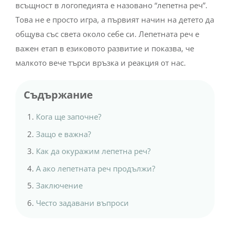
всъщност в логопедията е назовано “лепетна реч”.
Това не е просто игра, а първият начин на детето да
общува със света около себе си. Лепетната реч е
важен етап в езиковото развитие и показва, че
малкото вече търси връзка и реакция от нас.
Съдържание
Кога ще започне?
Защо е важна?
Как да окуражим лепетна реч?
А ако лепетната реч продължи?
Заключение
Често задавани въпроси