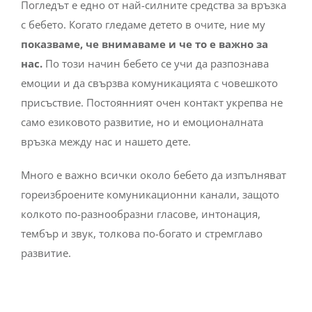
Погледът е едно от най-силните средства за връзка
с бебето. Когато гледаме детето в очите, ние му
показваме, че внимаваме и че то е важно за
нас.
По този начин бебето се учи да разпознава
емоции и да свързва комуникацията с човешкото
присъствие. Постоянният очен контакт укрепва не
само езиковото развитие, но и емоционалната
връзка между нас и нашето дете.
Много е важно всички около бебето да изпълняват
гореизброените комуникационни канали, защото
колкото по-разнообразни гласове, интонация,
тембър и звук, толкова по-богато и стремглаво
развитие.