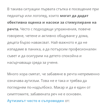
В такива ситуации първата стъпка е посещение при
педиатър или логопед, които
могат да дадат
обективна оценка и насоки за стимулиране на
речта.
Често с подходящи упражнения, повече
говорене, четене и активно общуване у дома,
децата бързо наваксват. Най-важното е да не
изпадаме в паника, а да потърсим професионален
съвет и да осигурим на детето спокойна и
насърчаваща среда за учене.
Много хора смятат, че забавяне в речта непременно
означава аутизъм. Това не е така и трябва да
погледнем по-надълбоко. Макар и да е един от
симптомите, забавената реч не е основен.
Аутизмът често е съпроводен
от: