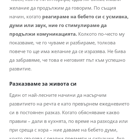
желание да продължим да говорим. По същия
начин, когато
реагираме на бебето си с усмивка,
думи или звук, ние го стимулираме да
продължи комуникацията.
Колкото по-често му
показваме, че го чуваме и разбираме, толкова
повече то ще има желание да се изразява. Не бива
да забравяме, че това е неговият път към успешно
развитие.
Разказваме за живота си
Един от най-лесните начини да насърчим
развитието на речта е като превърнем ежедневието
си в постоянен разказ. Когато обясняваме какво
правим – дали в кухнята, по време на разходка или
при среща с хора – ние даваме на бебето думи,
които свързва с реални предмети и ситуации. Ако