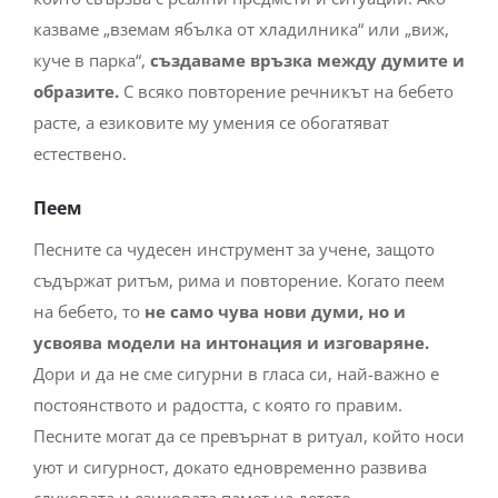
казваме „вземам ябълка от хладилника“ или „виж,
куче в парка“,
създаваме връзка между думите и
образите.
С всяко повторение речникът на бебето
расте, а езиковите му умения се обогатяват
естествено.
Пеем
Песните са чудесен инструмент за учене, защото
съдържат ритъм, рима и повторение. Когато пеем
на бебето, то
не само чува нови думи, но и
усвоява модели на интонация и изговаряне.
Дори и да не сме сигурни в гласа си, най-важно е
постоянството и радостта, с която го правим.
Песните могат да се превърнат в ритуал, който носи
уют и сигурност, докато едновременно развива
слуховата и езиковата памет на детето.