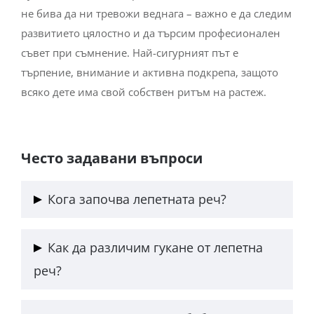
не бива да ни тревожи веднага – важно е да следим
развитието цялостно и да търсим професионален
съвет при съмнение. Най-сигурният път е
търпение, внимание и активна подкрепа, защото
всяко дете има свой собствен ритъм на растеж.
Често задавани въпроси
Кога започва лепетната реч?
Лепетна реч може да очакваме обикновено
Как да различим гукане от лепетна
между 6 и 10 месеца, когато бебето започва да
реч?
експериментира със звукове и да свързва слуха с
артикулацията.
Гукането включва отделни звукове и