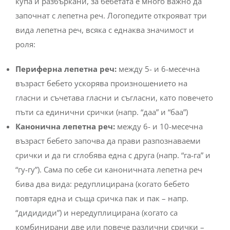
купа и разбъркани, за бебетата е много важно да
започнат с лепетна реч. Логопедите открояват три
вида лепетна реч, всяка с еднаква значимост и
роля:
Периферна лепетна реч:
между 5- и 6-месечна
възраст бебето ускорява произношението на
гласни и съчетава гласни и съгласни, като повечето
пъти са единични срички (напр. “даа” и “баа”)
Канонична лепетна реч:
между 6- и 10-месечна
възраст бебето започва да прави разпознаваеми
срички и да ги сглобява една с друга (напр. “га-га” и
“гу-гу”). Сама по себе си каноничната лепетна реч
бива два вида: редуплицирана (когато бебето
повтаря една и съща сричка пак и пак – напр.
“дидидиди”) и нередуплицирана (когато са
комбинирани две или повече различни срички –