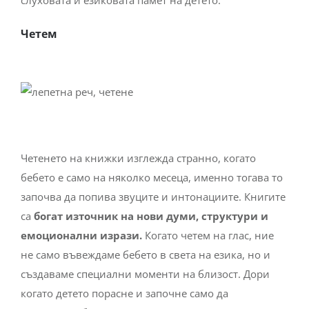
Четем
Четенето на книжки изглежда странно, когато
бебето е само на няколко месеца, именно тогава то
започва да попива звуците и интонациите. Книгите
са
богат източник на нови думи, структури и
емоционални изрази.
Когато четем на глас, ние
не само въвеждаме бебето в света на езика, но и
създаваме специални моменти на близост. Дори
когато детето порасне и започне само да