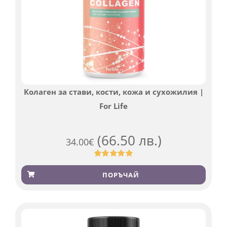
Колаген за стави, кости, кожа и сухожилия |
For Life
(66.50 лв.)
34.00
€
Оценен
923
4.83
от 5,
ПОРЪЧАЙ
базирано
на
потребителски
оценки