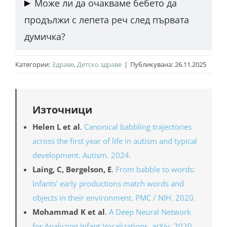
Може ли да очакваме бебето да
вокализации, докато лепетната реч съдържа
продължи с лепета реч след първата
повтарящи се срички, които вече наподобяват
думичка?
структурата на думите.
Да, лепетът често продължава паралелно с
Категории:
Здраве
,
Детско здраве
|
Публикувана: 26.11.2025
ранните думи, като допълва речевата практика и
улеснява усвояването на нови звукове, но ако
продължи над 18-месечна възраст, това може да
Източници
индикира забавяне.
Helen L et al
.
Canonical babbling trajectories
across the first year of life in autism and typical
development. Autism. 2024.
Laing, C, Bergelson, E
.
From babble to words:
Infants’ early productions match words and
objects in their environment. PMC / NIH. 2020.
Mohammad K et al
.
A Deep Neural Network
for Analyzing Infant Vocalizations. arXiv. 2020