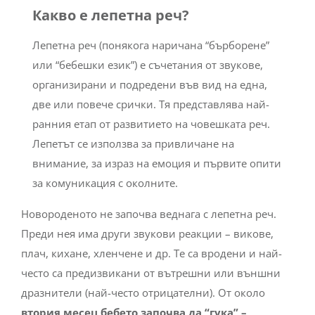
Какво е лепетна реч?
Лепетна реч (понякога наричана “бърборене”
или “бебешки език”) е съчетания от звукове,
организирани и подредени във вид на една,
две или повече срички. Тя представлява най-
ранния етап от развитието на човешката реч.
Лепетът се използва за привличане на
внимание, за израз на емоция и първите опити
за комуникация с околните.
Новороденото не започва веднага с лепетна реч.
Преди нея има други звукови реакции – викове,
плач, кихане, хленчене и др. Те са вродени и най-
често са предизвикани от вътрешни или външни
дразнители (най-често отрицателни). От около
втория месец бебето започва да “гука” –