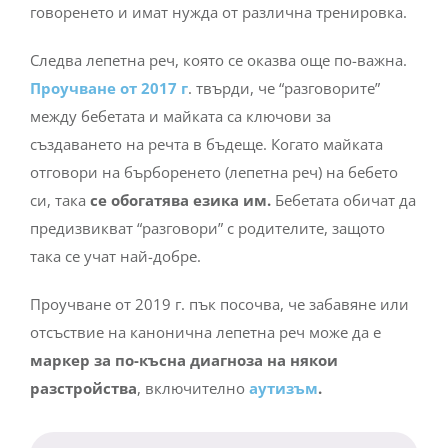
говоренето и имат нужда от различна тренировка.
Следва лепетна реч, която се оказва още по-важна.
Проучване от 2017 г
. твърди, че “разговорите”
между бебетата и майката са ключови за
създаването на речта в бъдеще. Когато майката
отговори на бърборенето (лепетна реч) на бебето
си, така
се обогатява езика им.
Бебетата обичат да
предизвикват “разговори” с родителите, защото
така се учат най-добре.
Проучване от 2019 г.
пък посочва, че забавяне или
отсъствие на канонична лепетна реч може да е
маркер за по-късна диагноза на някои
разстройства
, включително
аутизъм
.