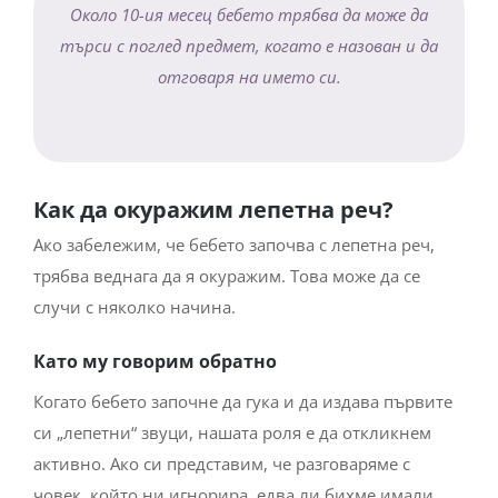
Около 10-ия месец бебето трябва да може да
търси с поглед предмет, когато е назован и да
отговаря на името си.
Как да окуражим лепетна реч?
Ако забележим, че бебето започва с лепетна реч,
трябва веднага да я окуражим. Това може да се
случи с няколко начина.
Като му говорим обратно
Когато бебето започне да гука и да издава първите
си „лепетни“ звуци, нашата роля е да откликнем
активно. Ако си представим, че разговаряме с
човек, който ни игнорира, едва ли бихме имали