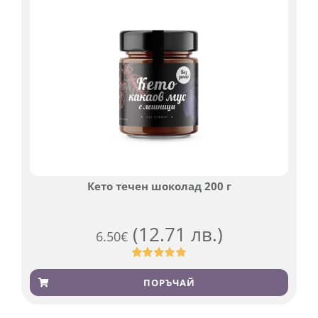
Кето течен шоколад 200 г
(12.71 лв.)
6.50
€
Оценен
501
4.91
от 5,
ПОРЪЧАЙ
базирано на
потребителски
оценки