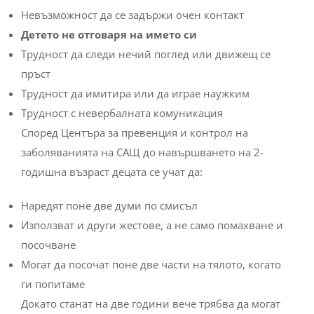
Невъзможност да се задържи очен контакт
Детето не отговаря на името си
Трудност да следи нечий поглед или движещ се
пръст
Трудност да имитира или да играе наужким
Трудност с невербалната комуникация
Според Центъра за превенция и контрол на
заболяванията на САЩ до навършването на 2-
годишна възраст децата се учат да:
Наредят поне две думи по смисъл
Използват и други жестове, а не само помахване и
посочване
Могат да посочат поне две части на тялото, когато
ги попитаме
Докато станат на две години вече трябва да могат