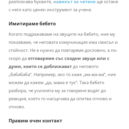
разпознава буквите,
навикът за четене
ще остане
с него като ценен инструмент за учене.
Имитираме бебето
Когато подражаваме на звуците на бебето, ние му
показваме, че неговата комуникация има смисъл и
стойност. Не е нужно да повтаряме дословно, а по-
скоро да
отговаряме със сходни звуци или с
думи, които се доближават
до неговото
„бабабаба“. Например, ако то каже „ма-ма-ма“, ние
можем да кажем „да, мама е тук“. Така бебето
разбира, че усилията му за говорене водят до
реакция, което го насърчава да опитва отново и
отново.
Правим очен контакт