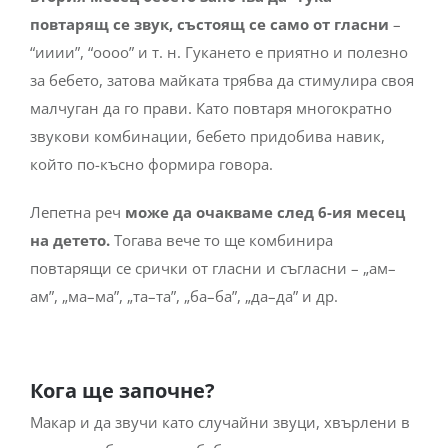
повтарящ се звук, състоящ се само от гласни
–
“ииии”, “оооо” и т. н. Гукането е приятно и полезно
за бебето, затова майката трябва да стимулира своя
малчуган да го прави. Като повтаря многократно
звукови комбинации, бебето придобива навик,
който по-късно формира говора.
Лепетна реч
може да очакваме след 6-ия месец
на детето.
Тогава вече то ще комбинира
повтарящи се срички от гласни и съгласни – „ам–
ам”, „ма–ма”, „та–та”, „ба–ба”, „да–да” и др.
Кога ще започне?
Макар и да звучи като случайни звуци, хвърлени в