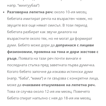
напр. “миигуубаа”)
Разговорна лепетна реч:
около 10-ия месец
бебетата имитират речта на възрастен човек, но
звуците все още нямат смисъл. В този период
бебетата разбират как звучи диалога на
възрастните около тях, но не могат да формират
думи. Бебето може дори да
допринася с лицеви
физиономии, промяна на тона и дори жестове с
ръце.
Появата на тази реч почти винаги е
последната стъпка пред заветната първа думичка.
Когато бебето започне да изказва истински думи
(напр. “баба”, “мама”) и ги свързва с конкретни лица,
може да
очакваме отшумяване на лепетна реч.
Това се случва около 12-ия им месец. Повечето
бебета спират напълно с нея до 18-ия им месец.