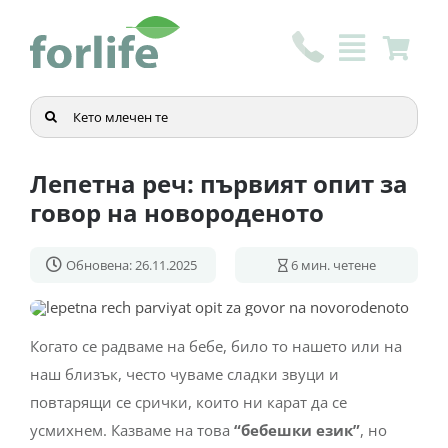
Skip
to
content
Търсене
...
Лепетна реч: първият опит за
говор на новороденото
Обновена: 26.11.2025
6
мин. четене
Когато се радваме на бебе, било то нашето или на
наш близък, често чуваме сладки звуци и
повтарящи се срички, които ни карат да се
усмихнем. Казваме на това
“бебешки език”
, но