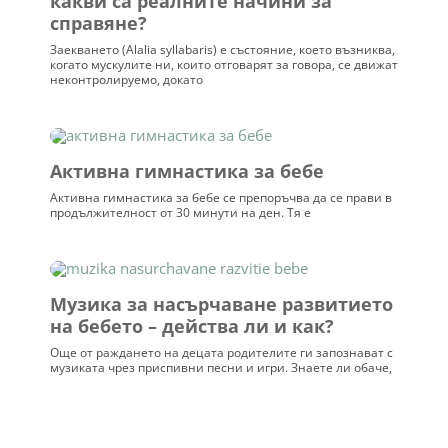
какви са реалните начини за
справяне?
Заекването (Alalia syllabaris) е състояние, което възниква,
когато мускулите ни, които отговарят за говора, се движат
неконтролируемо, докато
Активна гимнастика за бебе
Активна гимнастика за бебе се препоръчва да се прави в
продължителност от 30 минути на ден. Тя е
Музика за насърчаване развитието
на бебето – действа ли и как?
Още от раждането на децата родителите ги запознават с
музиката чрез приспивни песни и игри. Знаете ли обаче,