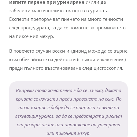
изпита парене при уриниране
и/или да
забележи малки количества кръв в урината.
Експерти препоръчват пиенето на много течности
след процедурата, за да се помогне за промиването
на пикочния мехур.
В повечето случаи всеки индивид може да се върне
към обичайните си дейности (с някои изключения)
преди пълното възстановяване след цистоскопия.
Въпреки това желателно е да се изчака, докато
кръвта се изчисти преди правенето на секс. По
този въпрос е добре да се потърси съвета на
лекуващия уролог, за да се предотврати рискът
от раздразнение или нараняване на уретрата
или пикочния мехур.