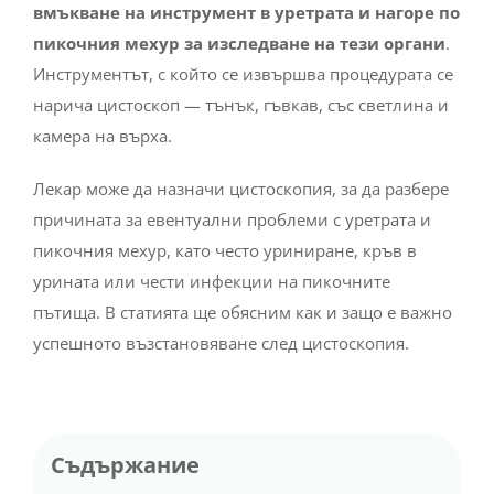
вмъкване на инструмент в уретрата и нагоре по
пикочния мехур за изследване на тези органи
.
Инструментът, с който се извършва процедурата се
нарича цистоскоп — тънък, гъвкав, със светлина и
камера на върха.
Лекар може да назначи цистоскопия, за да разбере
причината за евентуални проблеми с уретрата и
пикочния мехур, като често уриниране, кръв в
урината или чести инфекции на пикочните
пътища. В статията ще обясним как и защо е важно
успешното възстановяване след цистоскопия.
Съдържание