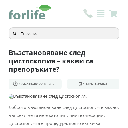
Skip
to
content
Търсене
...
Възстановяване след
цистоскопия – какви са
препоръките?
Обновена: 22.10.2025
5
мин. четене
Доброто възстановяване след цистоскопия е важно,
въпреки че тя не е като типичните операции.
Цистоскопията е процедура, която включва