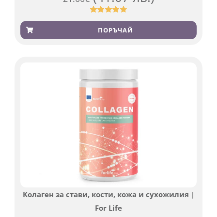
Оценен
819
4.76
от 5,
ПОРЪЧАЙ
базирано
на
потребителски
оценки
Колаген за стави, кости, кожа и сухожилия |
For Life