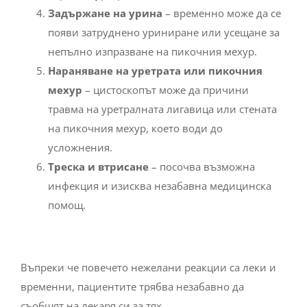
Задържане на урина
– временно може да се
появи затруднено уриниране или усещане за
непълно изпразване на пикочния мехур.
Нараняване на уретрата или пикочния
мехур
– цистоскопът може да причини
травма на уретралната лигавица или стената
на пикочния мехур, което води до
усложнения.
Треска и втрисане
– посочва възможна
инфекция и изисква незабавна медицинска
помощ.
Въпреки че повечето нежелани реакции са леки и
временни, пациентите трябва незабавно да
съобщят на лекаря си за тях.