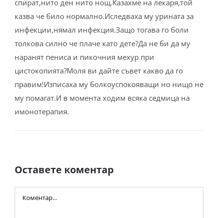
спират,нито ден нито нощ.Казахме на лекаря,той
казва че било нормално.Иследваха му урината за
инфекции,нямал инфекция.Защо тогава го боли
толкова силно че плаче като дете?Да не би да му
наранят пениса и пикочния мехур при
цистокопията?Моля ви дайте съвет какво да го
правим!Изписаха му болкоуспокояващи но нищо не
му помагат.И в момента ходим всяка седмица на
имонотерапия.
Оставете коментар
Comment