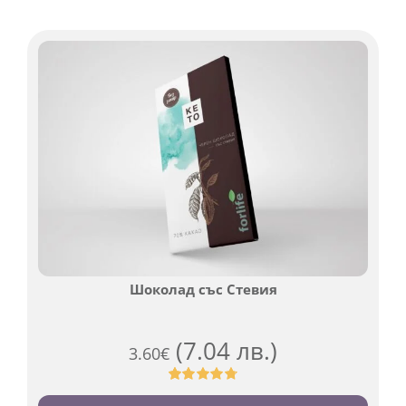
Шоколад със Стевия
(7.04 лв.)
3.60
€
Оценен
185