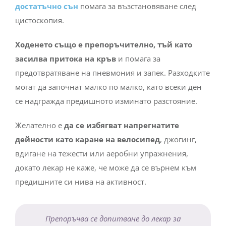
достатъчно сън
помага за възстановяване след
цистоскопия.
Ходенето също е препоръчително, тъй като
засилва притока на кръв
и помага за
предотвратяване на пневмония и запек. Разходките
могат да започнат малко по малко, като всеки ден
се надгражда предишното изминато разстояние.
Желателно е
да се избягват напрегнатите
дейности като каране на велосипед
, джогинг,
вдигане на тежести или аеробни упражнения,
докато лекар не каже, че може да се върнем към
предишните си нива на активност.
Препоръчва се допитване до лекар за