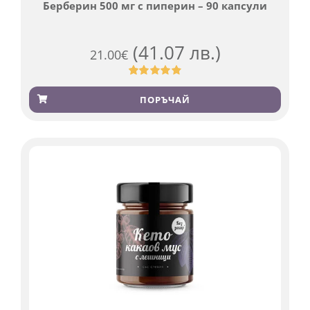
Берберин 500 мг с пиперин – 90 капсули
(41.07 лв.)
21.00
€
Оценен
369
4.84
от 5,
ПОРЪЧАЙ
базирано
на
потребителски
оценки