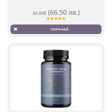
(66.50 лв.)
34.00
€
Оценен
923
4.83
от 5,
ПОРЪЧАЙ
базирано
на
потребителски
оценки