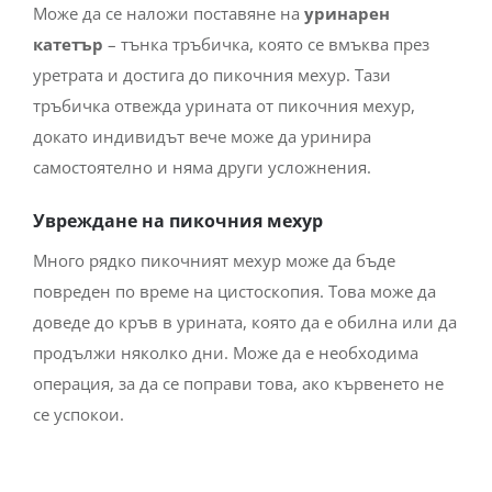
Може да се наложи поставяне на
уринарен
катетър
– тънка тръбичка, която се вмъква през
уретрата и достига до пикочния мехур. Тази
тръбичка отвежда урината от пикочния мехур,
докато индивидът вече може да уринира
самостоятелно и няма други усложнения.
Увреждане на пикочния мехур
Много рядко пикочният мехур може да бъде
повреден по време на цистоскопия. Това може да
доведе до кръв в урината, която да е обилна или да
продължи няколко дни. Може да е необходима
операция, за да се поправи това, ако кървенето не
се успокои.