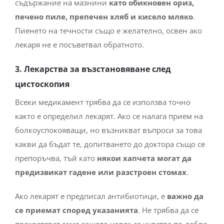
съдържание на мазнини
като обикновен ориз,
печено пиле, препечен хляб и кисело мляко
.
Пиенето на течности също е желателно, освен ако
лекаря не е посъветвал обратното.
3. Лекарства за възстановяване след
цистоскопия
Всеки медикамент трябва да се използва точно
както е определил лекарят. Ако се налага прием на
болкоуспокояващи, но възникват въпроси за това
какви да бъдат те, допитването до доктора също се
препоръчва, тъй като
някои хапчета могат да
предизвикат гадене или разстроен стомах
.
Ако лекарят е предписал антибиотици, е
важно да
се приемат според указанията
. Не трябва да се
прекратяват само защото човек се чувства по-добре.