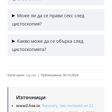
Стига да се следват стриктно стъпките,
Може ли да се прави секс след
препоръчани след процедурата,
цистоскопия?
възстановяването няма да отнеме много време.
Веднага след процедурата сексът не се
Какво може да се обърка след
препоръчва. най-сигурно е въпросът да се
цистоскопията?
отправи към лекар, който следи
възстановяването.
Може да се появят няколко усложнения -
инфекция, увреждане на пикочния мехур или
Категории:
Здраве
|
Публикувана: 30.10.2024
проблеми с изпразването му, кървене и други.
Източници
www2.hse.ie
.
Recovery, last reviewed on 22