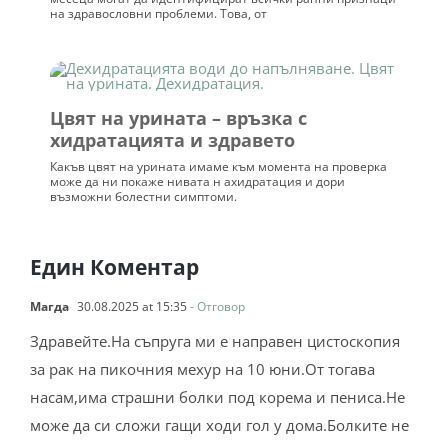
на здравословни проблеми. Това, от
Цвят на урината – връзка с
хидратацията и здравето
Какъв цвят на урината имаме към момента на проверка
може да ни покаже нивата н ахидратация и дори
възможни болестни симптоми.
Един Коментар
Магда
30.08.2025 at 15:35
- Отговор
Здравейте.На съпруга ми е направен цистоскопия
за рак на пикочния мехур на 10 юни.От тогава
насам,има страшни болки под корема и пениса.Не
може да си сложи гащи ходи гол у дома.Болките не