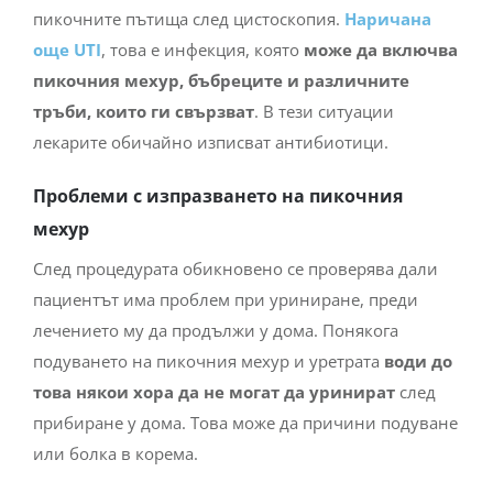
пикочните пътища след цистоскопия.
Наричана
още UTI
, това е инфекция, която
може да включва
пикочния мехур, бъбреците и различните
тръби, които ги свързват
. В тези ситуации
лекарите обичайно изписват антибиотици.
Проблеми с изпразването на пикочния
мехур
След процедурата обикновено се проверява дали
пациентът има проблем при уриниране, преди
лечението му да продължи у дома. Понякога
подуването на пикочния мехур и уретрата
води до
това някои хора да не могат да уринират
след
прибиране у дома. Това може да причини подуване
или болка в корема.