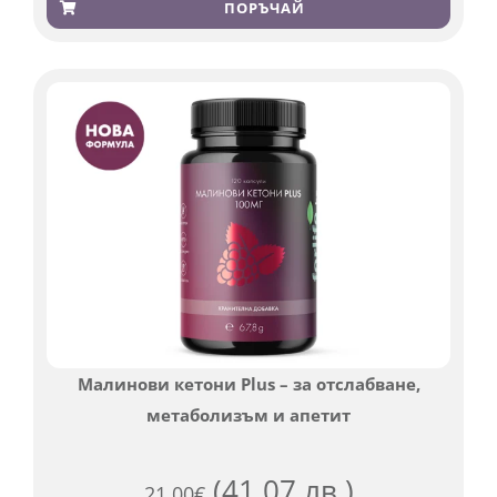
4.79
от 5,
ПОРЪЧАЙ
базирано
на
потребителски
оценки
Малинови кетони Plus – за отслабване,
метаболизъм и апетит
(41.07 лв.)
21.00
€