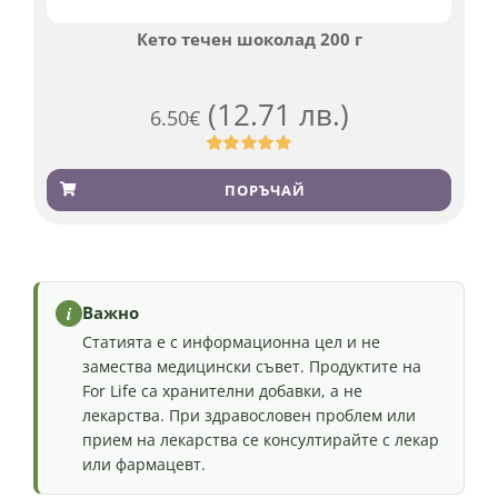
Кето течен шоколад 200 г
(12.71 лв.)
6.50
€
Оценен
501
4.91
от 5,
ПОРЪЧАЙ
базирано на
потребителски
оценки
i
Важно
Статията е с информационна цел и не
замества медицински съвет. Продуктите на
For Life са хранителни добавки, а не
лекарства. При здравословен проблем или
прием на лекарства се консултирайте с лекар
или фармацевт.