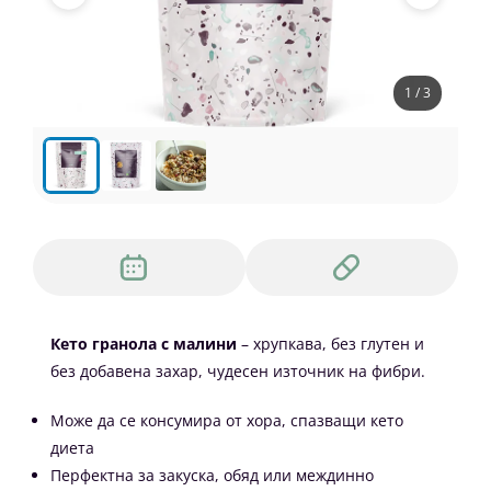
1 / 3
Кето гранола с малини
– хрупкава, без глутен и
без добавена захар, чудесен източник на фибри.
Може да се консумира от хора, спазващи кето
диета
Перфектна за закуска, обяд или междинно
хранене
Подходяща за диабетици
Добра алтернатива за хора с цьолиакия