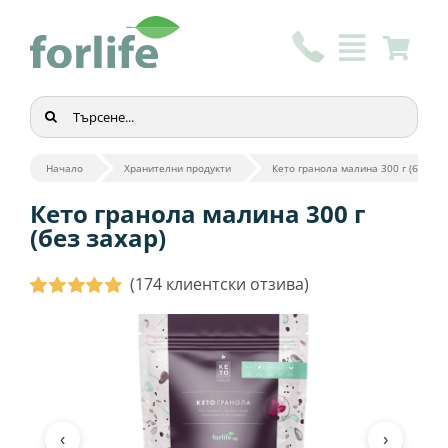
Skip
to
content
Търсене
...
Начало
Хранителни продукти
Кето гранола малина 300 г (без зах
Кето гранола малина 300 г
(без захар)
(
174
клиентски отзива)
Оценен
174
4.93
от 5,
базирано на
потребителски
оценки
‹
›