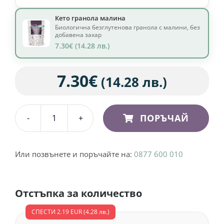
7.30
€
(14.28 лв.)
7.30
€
(14.28 лв.)
ПОРЪЧАЙ
количество
за
Кето
Или позвънете и поръчайте на:
0877 600 010
гранола
малина
Отстъпка за количество
300
г
СПЕСТИ
2.19 EUR
(4.28 лв.)
(без
Купи 3 и спести
захар)
19.71 EUR
(38.55 лв.)
21.90 EUR
(42.83 лв.)