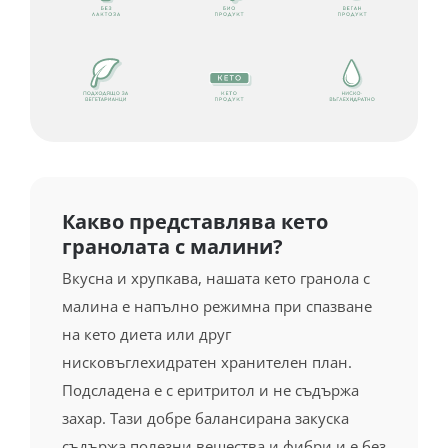
Какво представлява кето
гранолата с малини?
Вкусна и хрупкава, нашата кето гранола с
малина е напълно режимна при спазване
на кето диета или друг
нисковъглехидратен хранителен план.
Подсладена е с еритритол и не съдържа
захар. Тази добре балансирана закуска
съдържа полезни вещества и фибри и е без
глутен, която я прави подходяща за хора с
цьолиакия.