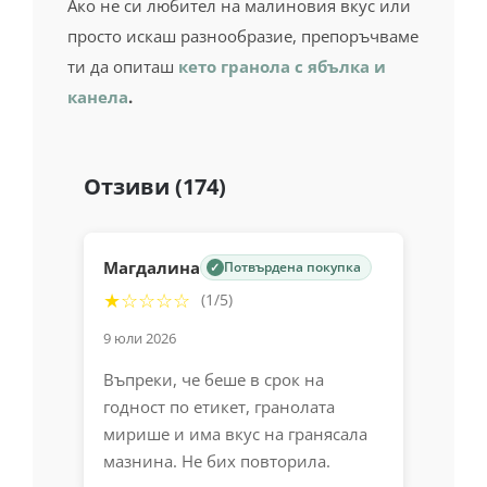
Кокосов чипс*, слънчогледови семки*,
тиквени семки*,
бадеми
*, подсладител:
еритритол*, натрошено ленено семе*,
сусамово
семе*, кокосово масло без
аромат*,
лешници
*, лиофилизирани
малини* (2,5%), лиофилизирани малини
на прах* (0,5%).
*От биологично земеделие
Съдържа естествени захари.
Може да съдържа следи от фъстъци и други
ядки.
Съхранение
: На сухо и хладно място,
далеч от слънчева светлина.