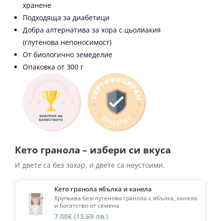
(глутенова непоносимост)
От биологично земеделие
Опаковка от 300 г
Кето гранола – избери си вкуса
И двете са без захар, и двете са неустоими.
Кето гранола ябълка и канела
Хрупкава безглутенова гранола с ябълка, канела
и богатство от семена
7.00
€
(13.69 лв.)
Кето гранола малина
Биологична безглутенова гранола с малини, без
добавена захар