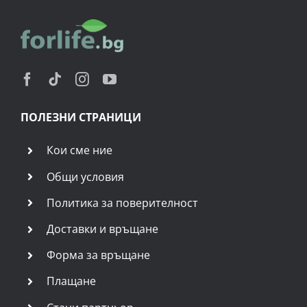
ОБСЛУЖВАНЕ НА КЛИЕНТИ
Работно време на Централа:
Понеделник – Петък
10:00 – 18:00
тел.
+359 877 600 010
ФИЗИЧЕСКИ МАГАЗИН FORLIFE
ул. Искър 11 (Център)
гр. София-Център
тел.
+359 877 001 700