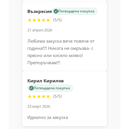
Ново!
Ако не си любител на малиновия вкус или
просто искаш разнообразие, препоръчваме
ти да опиташ
кето гранола с ябълка и
канела
.
Отзиви (174)
Магдалина
Потвърдена покупка
✓
★☆☆☆☆
(1/5)
9 юли 2026