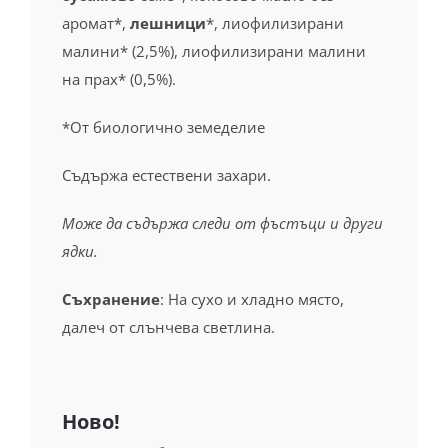
Фибри
12 г
Белтъчини
14 г
Сол
0.08 г
Състав на кето гранола