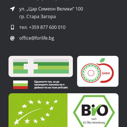
Форма за връщане
Плащане
Стани партньор
Често задавани въпроси
За реклама
Карта на сайта
ВРЪЗКИ
Изпълнителна агенция по лекарствата
Български фармацевтичен съюз
Министерство на здравеопазването
Комисия за защита на потребителите