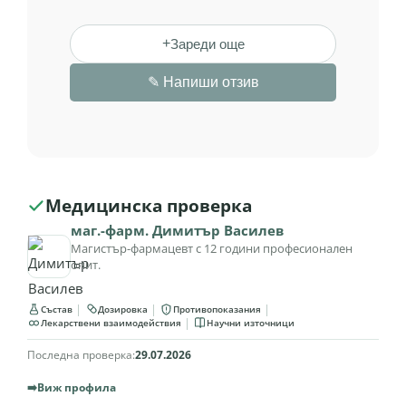
Въпреки, че беше в срок на
годност по етикет, гранолата
мирише и има вкус на гранясала
мазнина. Не бих повторила.
Възкресия
Потвърдена покупка
✓
★★★★★
(5/5)
21 април 2026
Любима закуска вече повече от
година!!!! Никога не омръзва- с
прясно или кисело мляко!
Препоръчвам!!!
Кирил Кирилов
Потвърдена покупка
✓
★★★★★
(5/5)