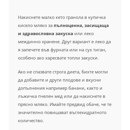
кисело мляко за
пълноценна, засищаща
и здравословна закуска
или леко
междинно хранене. Друг вариант е леко да
я запечете във фурната или на сух тиган,
особено ако харесвате топли закуски.
Ако не спазвате строга диета, бихте могли
да добавите и други плодове и вкусни
допълнения например банани, както и
лъжичка пчелен мед или да накиснете в
прясно мляко. Имайте предвид обаче, че те
значително повишават въглехидратното
количество.
Това не се препоръчва, ако страдате от
диабет или се стремите към отслабване.