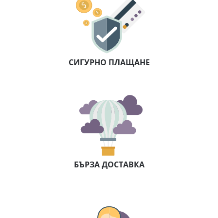
Кето диета – всичко, което трябва
да знаем, на едно място
Кето диета е подходящ избор за хора, които искат да
отслабнат трайно, без глад. Допринася и за подобряване
на различни здравословни състояния.
10 интересни факта за ползите от
кето режима
Има много голяма вероятност поне един човек от
приятелския ви кръг да се наслаждава на ползите от кето
Защо да изберете
www.forlife.bg?