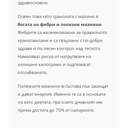
богата на фибри и полезни мазнини
.
Фибрите са жизненоважни за правилното
храносмилане и са свързани с по-добро
здраве и по-лесен контрол над теглото.
Намаляват риска от натрупване на
излишни килограми и подпомагат
отслабването.
Полезните мазнини в състава пък засищат
и дават енергия. Именно те са в основата
на кето диетата, при която дневният им
прием достига до 75% от калориите.
Други ползи за здравето
В съвременния свят, изпълнен с