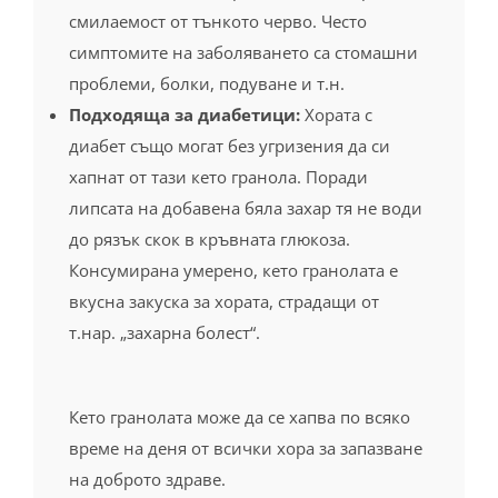
Подходяща за диабетици:
Хората с
диабет също могат без угризения да си
хапнат от тази кето гранола. Поради
липсата на добавена бяла захар тя не води
до рязък скок в кръвната глюкоза.
Консумирана умерено, кето гранолата е
вкусна закуска за хората, страдащи от
т.нар. „захарна болест“.
Кето гранолата може да се хапва по всяко
време на деня от всички хора за запазване
на доброто здраве.
Нашите съвети и