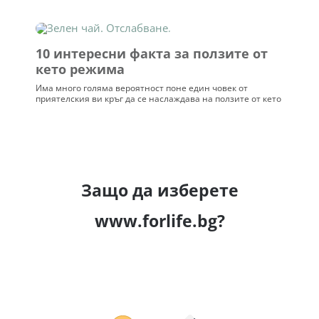
Лекарствени взаимодействия
Научни източници
Последна проверка:
29.07.2026
➡️
Виж профила
Свързани публикации
Глутенова непоносимост – какво
трябва да знаем
Все по-често се срещат хора, които развиват
непоносимост към различни храни или съставки в
храните. В тази статия ще