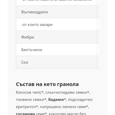
48 г
-от които наситени мастни
киселини
20 г
Въглехидрати
11 г
-от които захари
3.8 г