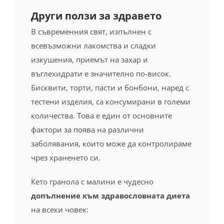
всевъзможни лакомства и сладки
изкушения, приемът на захар и
въглехидрати е значително по-висок.
Бисквити, торти, пасти и бонбони, наред с
тестени изделия, са консумирани в големи
количества. Това е един от основните
фактори за поява на различни
заболявания, които може да контролираме
чрез храненето си.
Кето гранола с малини е чудесно
допълнение към здравословната диета
на всеки човек:
Намалява риска от затлъстяване и
болести:
Заболявания като високо кръвно
налягане, диабет, сърдечно-съдови