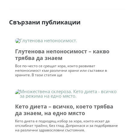
23 март 2026
Идеално за закуска
+
Зареди още
✎
Напиши отзив
Медицинска проверка
маг.-фарм. Димитър Василев
Магистър-фармацевт с 12 години професионален
опит.
Състав
Дозировка
Противопоказания