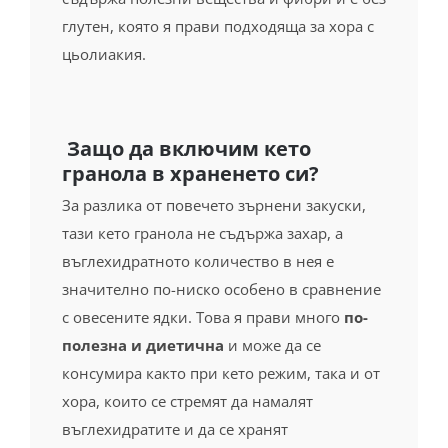
Защо да включим кето
гранола в храненето си?
За разлика от повечето зърнени закуски,
тази кето гранола не съдържа захар, а
въглехидратното количество в нея е
значително по-ниско особено в сравнение
с овесените ядки. Това я прави много
по-
полезна и диетична
и може да се
консумира както при кето режим, така и от
хора, които се стремят да намалят
въглехидратите и да се хранят
здравословно.
Освен това кето гранолата с малини е