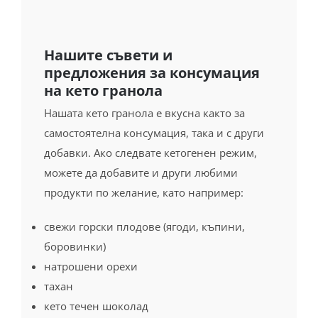
предложения за консумация
на кето гранола
Нашата кето гранола е вкусна както за
самостоятелна консумация, така и с други
добавки. Ако следвате кетогенен режим,
можете да добавите и други любими
продукти по желание, като например:
свежи горски плодове (ягоди, къпини,
боровинки)
натрошени орехи
тахан
кето течен шоколад
Накиснете малко кето гранола в купичка