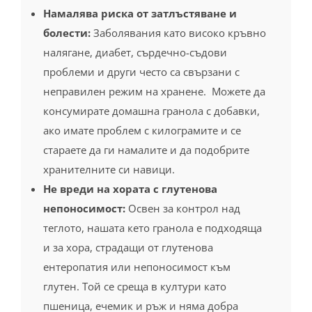
проблеми и други често са свързани с
неправилен режим на хранене. Можете да
консумирате домашна гранола с добавки,
ако имате проблем с килограмите и се
стараете да ги намалите и да подобрите
хранителните си навици.
Не вреди на хората с глутенова
непоносимост:
Освен за контрол над
теглото, нашата кето гранола е подходяща
и за хора, страдащи от глутенова
ентеропатия или непоносимост към
глутен. Той се среща в култури като
пшеница, ечемик и ръж и няма добра
смилаемост от тънкото черво. Често
симптомите на заболяването са стомашни
проблеми, болки, подуване и т.н.