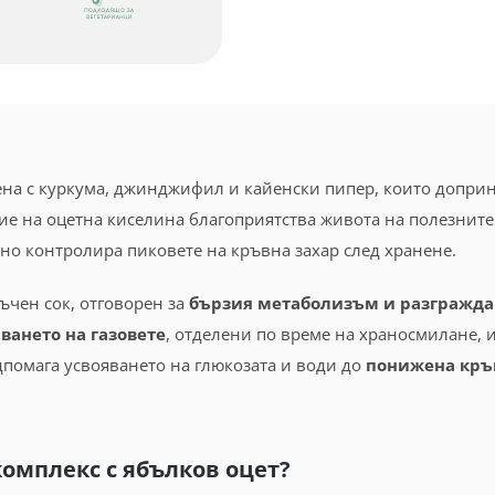
-
за
добро
храносмилане
и
контрол
ена с куркума, джинджифил и кайенски пипер, които доприна
върху
е на оцетна киселина благоприятства живота на полезните 
теглото
ено контролира пиковете на кръвна захар след хранене.
ъчен сок, отговорен за
бързия метаболизъм и разгражда
ването на газовете
, отделени по време на храносмилане, 
дпомага усвояването на глюкозата и води до
понижена кръ
комплекс с ябълков оцет?