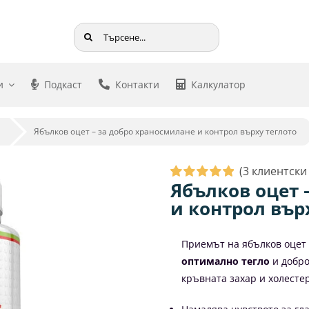
Търсене
...
и
Подкаст
Контакти
Калкулатор
Ябълков оцет – за добро храносмилане и контрол върху теглото
(
3
клиентски 
Ябълков оцет 
Оценен
3
5.00
и контрол вър
от 5,
базирано на
потребителски
оценки
Приемът на ябълков оцет
оптимално тегло
и добро
кръвната захар и холесте