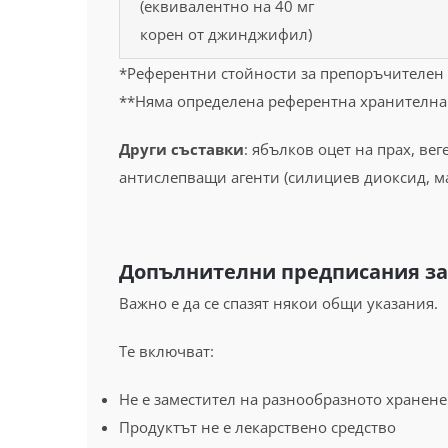
(еквивалентно на 40 мг
корен от джинджифил)
*Референтни стойности за препоръчителен
**Няма определена референтна хранителна 
Други съставки
: ябълков оцет на прах, ве
антислепващи агенти (силициев диоксид, м
Допълнителни предписания з
Важно е да се спазят някои общи указания.
Те включват:
Не е заместител на разнообразното хранене
Продуктът не е лекарствено средство