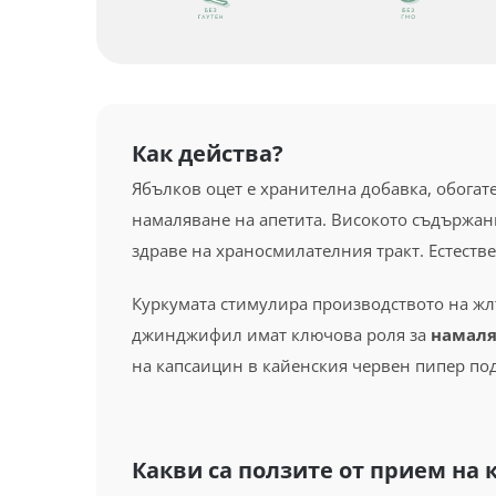
Как действа?
Ябълков оцет е хранителна добавка, обогат
намаляване на апетита. Високото съдържани
здраве на храносмилателния тракт. Естеств
Куркумата стимулира производството на жл
джинджифил имат ключова роля за
намаля
на капсаицин в кайенския червен пипер по
Какви са ползите от прием на 