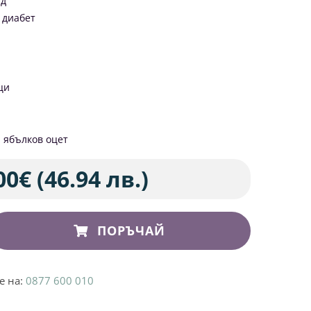
ад
 диабет
ци
л ябълков оцет
00
€
(46.94 лв.)
ПОРЪЧАЙ
е на:
0877 600 010