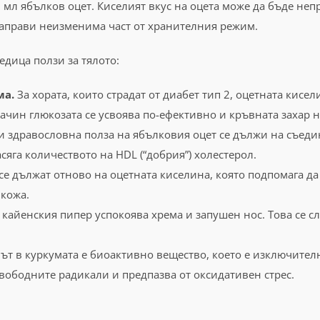
5 мл ябълков оцет. Киселият вкус на оцета може да бъде непр
 направи неизменима част от хранителния режим.
едица ползи за тялото:
ма.
За хората, които страдат от диабет тип 2, оцетната кисе
начин глюкозата се усвоява по-ефективно и кръвната захар 
и здравословна полза на ябълковия оцет се дължи на съеди
асяга количеството на HDL (“добрия”) холестерол.
се дължат отново на оцетната киселина, която подпомага да
 кожа.
кайенския пипер успокоява хрема и запушен нос. Това се с
.
т в куркумата е биоактивно вещество, което е изключител
вободните радикали и предпазва от оксидативен стрес.