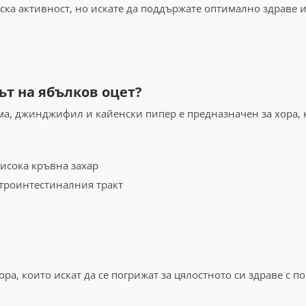
ка активност, но искате да поддържате оптимално здраве и 
ът на ябълков оцет?
ма, джинджифил и кайенски пипер е предназначен за хора, к
исока кръвна захар
строинтестиналния тракт
ора, които искат да се погрижат за цялостното си здраве с