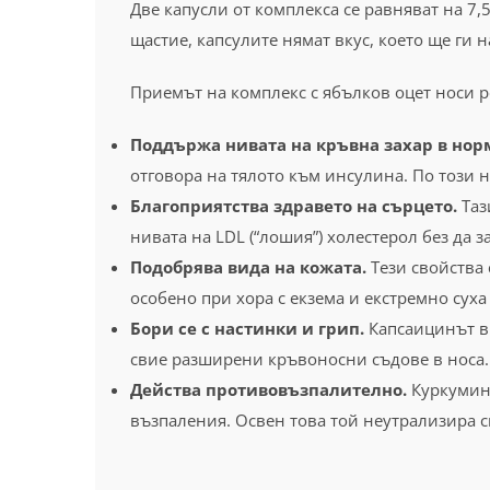
Две капусли от комплекса се равняват на 7,
щастие, капсулите нямат вкус, което ще ги
Приемът на комплекс с ябълков оцет носи р
Поддържа нивата на кръвна захар в нор
отговора на тялото към инсулина. По този 
Благоприятства здравето на сърцето.
Таз
нивата на LDL (“лошия”) холестерол без да з
Подобрява вида на кожата.
Тези свойства 
особено при хора с екзема и екстремно суха
Бори се с настинки и грип.
Капсаицинът в 
свие разширени кръвоносни съдове в носа
Действа противовъзпалително.
Куркуминъ
възпаления. Освен това той неутрализира с