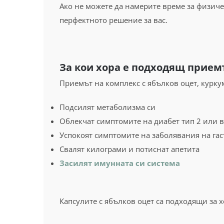
Ако не можете да намерите време за физичес
перфектното решение за вас.
За кои хора е подходящ прием
Приемът на комплекс с ябълков оцет, курку
Подсилят метаболизма си
Облекчат симптомите на диабет тип 2 или в
Успокоят симптомите на заболявания на га
Свалят килограми и потиснат апетита
Засилят имунната си система
Капсулите с ябълков оцет са подходящи за х