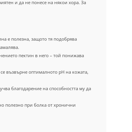
иятен и да не понесе на някои хора. За
лина е полезна, защото тя подобрява
намалява.
нението пектин в него – той понижава
 се възвърне оптималното pH на кожата,
лучва благодарение на способността му да
но полезно при болка от хронични