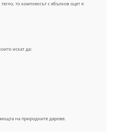
тегло, то комплексът с ябълков оцет е
оито искат да:
 помощта на природните дарове.