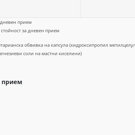
 дневен прием
стойност за дневен прием
гетарианска обвивка на капсула (хидроксипропил метилцелул
агнезиеви соли на мастни киселини)
а прием