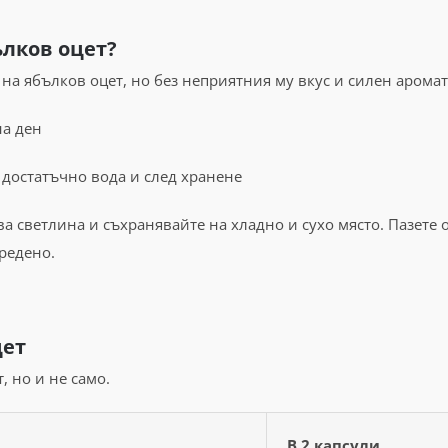
ълков оцет?
 на ябълков оцет, но без неприятния му вкус и силен аромат
на ден
с достатъчно вода и след хранене
а светлина и съхранявайте на хладно и сухо място. Пазете о
вредено.
цет
, но и не само.
В 2 капсули