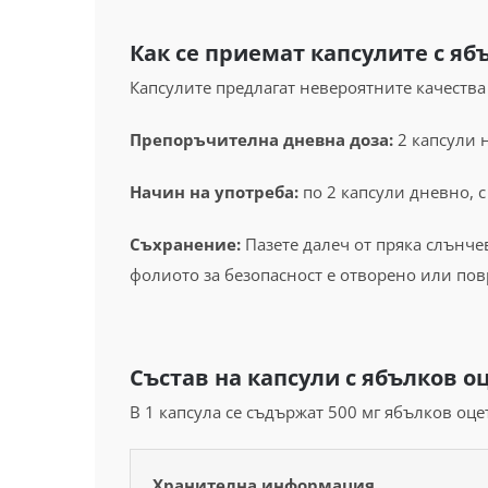
Как се приемат капсулите с яб
Капсулите предлагат невероятните качества
Препоръчителна дневна доза:
2 капсули 
Начин на употреба:
по 2 капсули дневно, 
Съхранение:
Пазете далеч от пряка слънчев
фолиото за безопасност е отворено или по
Състав на капсули с ябълков о
В 1 капсула се съдържат 500 мг ябълков оцет
Хранителна информация