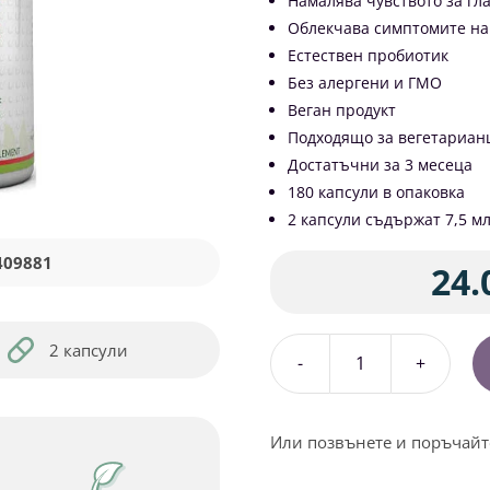
Намалява чувството за гл
Облекчава симптомите на
Естествен пробиотик
Без алергени и ГМО
Веган продукт
Подходящо за вегетариан
Достатъчни за 3 месеца
180 капсули в опаковка
2 капсули съдържат 7,5 м
409881
24.
2 капсули
количество
за
Ябълков
Или позвънете и поръчайт
оцет