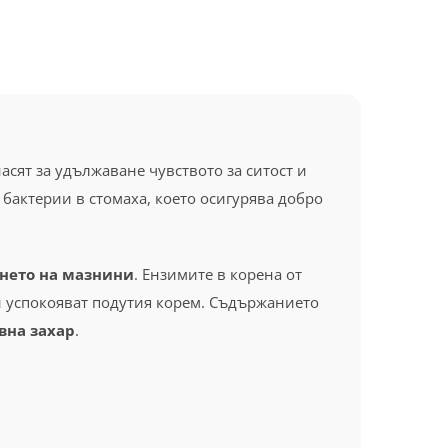
сят за удължаване чувството за ситост и
бактерии в стомаха, което осигурява добро
нето на мазнини
. Ензимите в корена от
и успокояват подутия корем. Съдържанието
вна захар
.