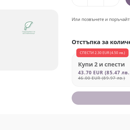
количество
за
Кето
Или позвънете и поръчайт
бърн
с
Отстъпка за колич
Л-
карнитин
СПЕСТИ
2.30 EUR
(4.50 лв.)
за
Купи 2 и спести
стапяне
43.70 EUR
(85.47 лв.
на
46.00 EUR
(89.97 лв.)
мазнини
-
90
капсули