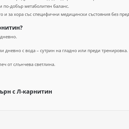
и по-добър метаболитен баланс.
о и за хора със специфични медицински състояния без пред
арнитин?
дневно.
и дневно с вода – сутрин на гладно или преди тренировка.
леч от слънчева светлина.
ърн с Л-карнитин