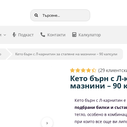
Търсене
...
и
Подкаст
Контакти
Калкулатор
о
Кето бърн с Л-карнитин за стапяне на мазнини – 90 капсули
(
29
клиентски
Кето бърн с Л-
Оценен
29
мазнини – 90 
4.48
от 5,
базирано
на
потребителски
Кето бърн с Л-карнитин е
оценки
подбрани билки и съста
тегло, особено в комбина
при които все още ви лип
›