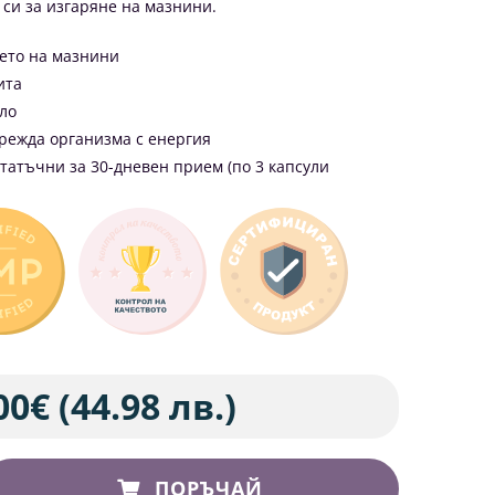
си за изгаряне на мазнини.
ето на мазнини
ита
гло
режда организма с енергия
статъчни за 30-дневен прием (по 3 капсули
00
€
(44.98 лв.)
ПОРЪЧАЙ