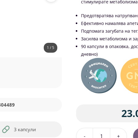
стимулирате метаболизма 
Предотвратява натрупван
Ефективно намалява апет
Подпомага загубата на те
Засилва метаболизма и за
90 капсули в опаковка, до
1 / 5
дневно)
304489
23.
3 капсули