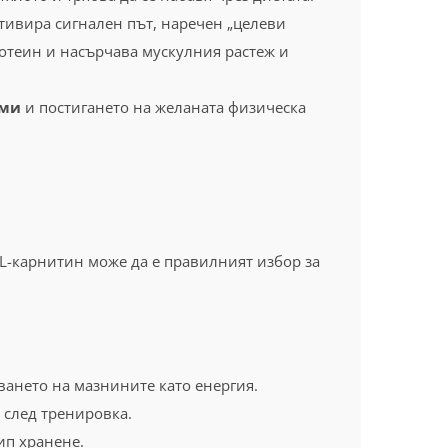
ктивира сигнален път, наречен „целеви
ротеин и насърчава мускулния растеж и
ами
и постигането на желаната физическа
 L-карнитин може да е правилният избор за
ването на мазнините като енергия.
 след тренировка.
ип хранене.