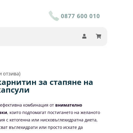
0877 600 010
 отзива)
карнитин за стапяне на
капсули
 ефективна комбинация от
внимателно
вки
, които подпомагат постигането на желаното
ция с кетогенна или нисковъглехидратна диета,
сват въглехидрати или просто искате да