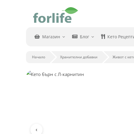
Skip
to
content
Магазин
Блог
Кето Рецепт
Начало
Хранителни добавки
Живот с кет
‹