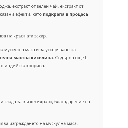
оджа, екстракт от зелен чай, екстракт от
казани ефекти, като
подкрепа в процеса
ва на кръвната захар.
а мускулна маса и за ускоряване на
ителна мастна киселина
. Съдържа още L-
като индийска коприва.
и глада за въглехидрати, благодарение на
лва изграждането на мускулна маса.