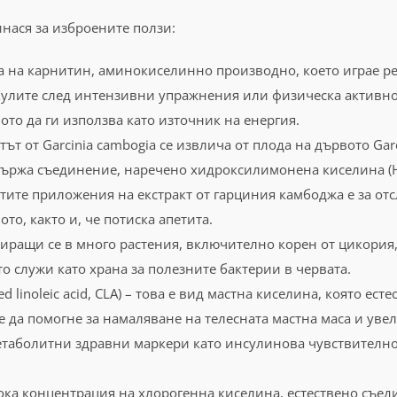
инася за изброените ползи:
 на карнитин, аминокиселинно производно, което играе р
кулите след интензивни упражнения или физическа активно
ото да ги използва като източник на енергия.
тът от Garcinia cambogia се извлича от плода на дървото Gar
ржа съединение, наречено хидроксилимонена киселина (HCA)
ите приложения на екстракт от гарциния камбоджа е за отсл
о, както и, че потиска апетита.
миращи се в много растения, включително корен от цикория
о служи като храна за полезните бактерии в червата.
ed linoleic acid, CLA) – това е вид мастна киселина, която е
е да помогне за намаляване на телесната мастна маса и увел
таболитни здравни маркери като инсулинова чувствителнос
ка концентрация на хлорогенна киселина, естествено съедин