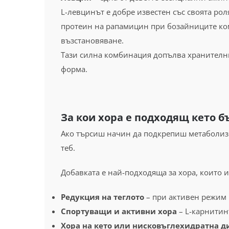
L-левцинът е добре известен със своята ро
протеин на рапамицин при бозайниците комп
възстановяване.
Тази силна комбинация допълва хранител
форма.
За кои хора е подходящ кето б
Ако търсиш начин да подкрепиш метаболизма
теб.
Добавката е най-подходяща за хора, които и
Редукция на теглото
– при активен режим 
Спортуващи и активни хора
– L-карнитин
Хора на кето или нисковъглехидратна д