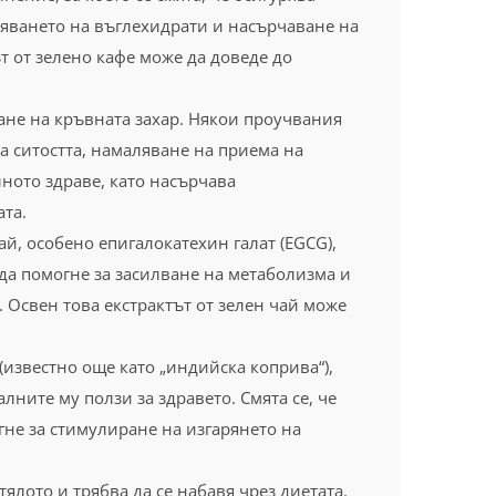
вояването на въглехидрати и насърчаване на
 от зелено кафе може да доведе до
ане на кръвната захар. Някои проучвания
а ситостта, намаляване на приема на
ното здраве, като насърчава
та.
й, особено епигалокатехин галат (EGCG),
да помогне за засилване на метаболизма и
 Освен това екстрактът от зелен чай може
i (известно още като „индийска коприва“),
ните му ползи за здравето. Смята се, че
не за стимулиране на изгарянето на
ялото и трябва да се набавя чрез диетата.