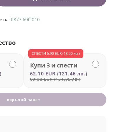
е на:
0877 600 010
ество
СПЕСТИ
6.90 EUR
(13.50 лв.)
Купи 3 и спести
)
62.10 EUR
(121.46 лв.)
69.00 EUR
(134.95 лв.)
поръчай пакет