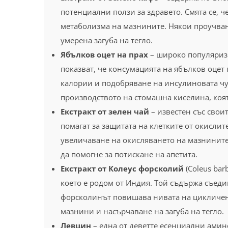
потенциални ползи за здравето. Смята се, 
метаболизма на мазнините. Някои проучвани
умерена загуба на тегло.
Ябълков оцет на прах
– широко популяризи
показват, че консумацията на ябълков оцет
калории и подобряване на инсулиновата чу
производството на стомашна киселина, коят
Екстракт от зелен чай
– известен със свои
помагат за защитата на клетките от окисли
увеличаване на окисляването на мазнините,
да помогне за потискане на апетита.
Екстракт от Колеус форсколий
(Coleus bar
което е родом от Индия. Той съдържа съедин
форсколинът повишава нивата на цикличен 
мазнини и насърчаване на загуба на тегло.
Левцин
– една от деветте есенциални амино