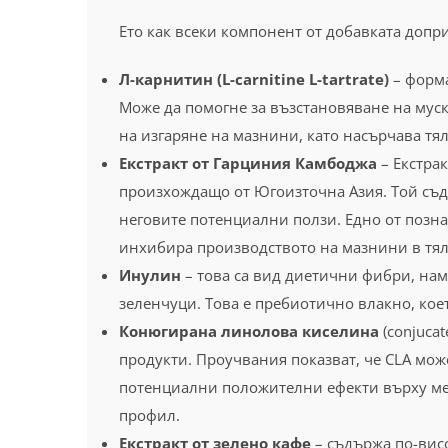
Ето как всеки компонент от добавката допр
Л-карнитин (L-carnitine L-tartrate)
– форма
Може да помогне за възстановяване на мус
на изгаряне на мазнини, като насърчава тял
Екстракт от Гарциния Камбоджа
– Екстрак
произхождащо от Югоизточна Азия. Той съдъ
неговите потенциални ползи. Едно от познат
инхибира производството на мазнини в тялот
Инулин
– това са вид диетични фибри, на
зеленчуци. Това е пребиотично влакно, коет
Конюгирана линолова киселина
(conjucat
продукти. Проучвания показват, че CLA мож
потенциални положителни ефекти върху ме
профил.
Екстракт от зелено кафе
– съдържа по-висо