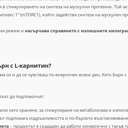
ля в стимулирането на синтеза на мускулни протеини. Той а
лекс 1“ (mTORC1), който задейства синтеза на мускулен п
ния режим и
насърчава справянето с излишните килогр
ърн с L-карнитин?
 си и да се чувстваш по-енергичен всеки ден, Кето Бърн с
скат да подпомогнат:
или кето хранене, за стимулиране на метаболизма и използ
ът подпомага издръжливостта и по-бързото възстановяване
иета
– продуктът е създаден да работи синергично с такъв т