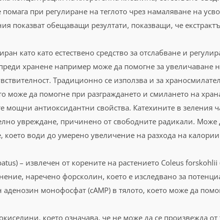
че помага при регулиране на теглото чрез намаляване на ус
я показват обещаващи резултати, показващи, че екстрактът
ран като като естествено средство за отслабване и регулир
 преди хранене например може да помогне за увеличаване н
вствителност. Традиционно се използва и за храносмилател
о може да помогне при разграждането и смилането на храна
те мощни антиоксидантни свойства. Катехините в зеления ча
телно увреждане, причинено от свободните радикали. Може 
 което води до умерено увеличение на разхода на калории.
batus) – извлечен от корените на растението Coleus forskohli
ение, наречено форсколин, което е изследвано за потенциал
аденозин монофосфат (cAMP) в тялото, което може да помог
киселини, което означава, че не може да се произвежда от т