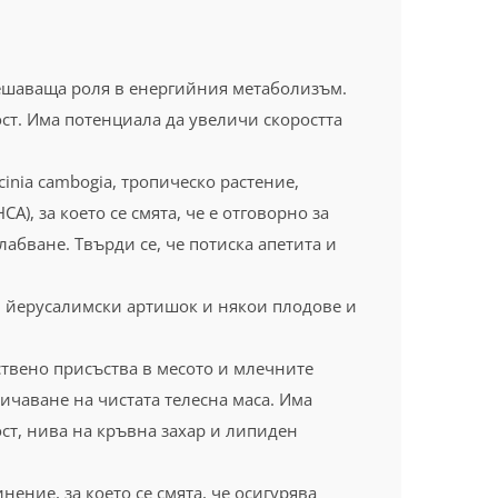
ешаваща роля в енергийния метаболизъм.
ст. Има потенциала да увеличи скоростта
cinia cambogia, тропическо растение,
, за което се смята, че е отговорно за
абване. Твърди се, че потиска апетита и
, йерусалимски артишок и някои плодове и
стествено присъства в месото и млечните
ичаване на чистата телесна маса. Има
т, нива на кръвна захар и липиден
ение, за което се смята, че осигурява