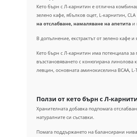
Кето бърн с Л-карнитин е отлична комбина
зелено кафе, ябълков оцет, L-карнитин, CL
на отслабване, намаляване на апетита
и 
В допълнение, екстрактът от зелено кафе и
Кето бърн с Л-карнитин има потенциала за 
възстановяването с конюгирана линолова 
левцин, основната аминокиселина BCAA, L-Tar
Ползи от кето бърн с Л-карнит
Хранителната добавка подпомага отслабване
натуралните си съставки.
Помага поддържането на балансирани нива н