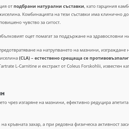
ция от
подбрани натурални съставки
, като гарциния камб
A киселина. Комбинацията на тези съставки има клинично до
повишено чувство за ситост.
 ябълковият оцет помагат за поддържане на здравословни ни
предотвратяване на натрупването на мазнини, изграждане н
киселина
(CLA) – естествено срещаща се противовъзпал
trate L-Carnitine и екстракт от Coleus Forskohlii, известен 
ин
то чрез изгаряне на мазнини, ефективно редуцира апетита 
а кръвната захар, а при редовна физическа активност заси