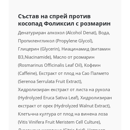
Състав на спрей против
косопад Фоликсил с розмарин
Денатуриран алкохол (Alcohol Denat), Вода,
Пропиленгликол (Propylene Glycol),
Глицерин (Glycerin), Ниацинамид (витамин
B3,Niacinamide), Масло от розмарин
(Rosmarinus Officinalis Leaf Oil), Кофеин
(Caffeine), Екстракт от плод на Сао Палмето
(Serenoa Serrulata Fruit Extract),
Хидролизиран екстракт от листа на рукола
(Hydrolyzed Eruca Sativa Leaf), Хидролизиран
екстракт от орех (Hydrolyzed Walnut Extract),
Клетъчна култура от плод на винена лоза
(Vitis Vinifera Fruit Meristem Cell Culture),