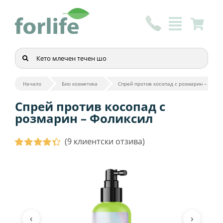
Skip
to
content
Търсене
...
Начало
Био козметика
Спрей против косопад с розмарин – Фоли
Спрей против косопад с
розмарин – Фоликсил
(
9
клиентски отзива)
Оценен
9
4.44
от 5,
базирано
на
потребителски
оценки
‹
›