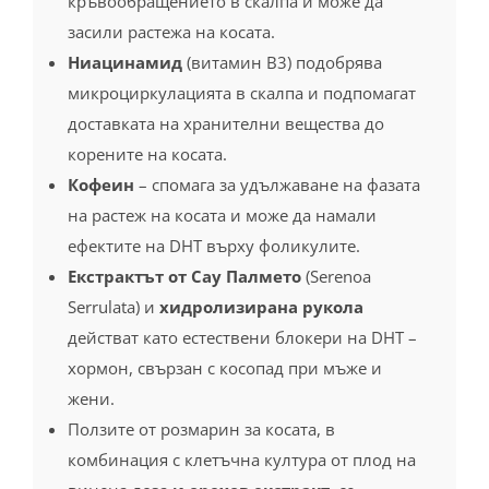
кръвообращението в скалпа и може да
засили растежа на косата.
Ниацинамид
(витамин B3) подобрява
микроциркулацията в скалпа и подпомагат
доставката на хранителни вещества до
корените на косата.
Кофеин
– спомага за удължаване на фазата
на растеж на косата и може да намали
ефектите на DHT върху фоликулите.
Екстрактът от Сау Палмето
(Serenoa
Serrulata) и
хидролизирана рукола
действат като естествени блокери на DHT –
хормон, свързан с косопад при мъже и
жени.
Ползите от розмарин за косата, в
комбинация с клетъчна култура от плод на