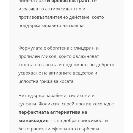
винена лоза
и орехов екстракт
, се
изразяват в антиоксидантно и
противовъзпалително действие, което
поддържа здравето на скалпа.
Формулата е обогатена с глицерин и
пропилен гликол, които овлажняват
кожата на главата и подпомагат по-доброто
усвояване на активните вещества и
цялостна грижа за косата.
Не съдържа парабени, силикони и
сулфати. Фоликсил спрей против косопад е
перфектната алтернатива на
миноксидил
– с по-добра поносимост и
без странични ефекти като сърбеж и