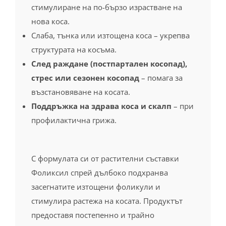
стимулиране на по-бързо израстване на
нова коса.
Слаба, тънка или изтощена коса – укрепва
структурата на косъма.
След раждане (постпартален косопад),
стрес или сезонен косопад
– помага за
възстановяване на косата.
Поддръжка на здрава коса и скалп
– при
профилактична грижа.
С формулата си от растителни съставки
Фоликсил спрей дълбоко подхранва
засегнатите изтощени фоликули и
стимулира растежа на косата. Продуктът
предоставя постепенно и трайно