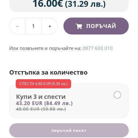
16.00
€
(31.29 лв.)
ПОРЪЧАЙ
количество
за
Спрей
Или позвънете и поръчайте на:
0877 600 010
против
косопад
Отстъпка за количество
с
розмарин
СПЕСТИ
4.80 EUR
(9.39 лв.)
-
Купи 3 и спести
Фоликсил
43.20 EUR
(84.49 лв.)
48.00 EUR
(93.88 лв.)
поръчай пакет