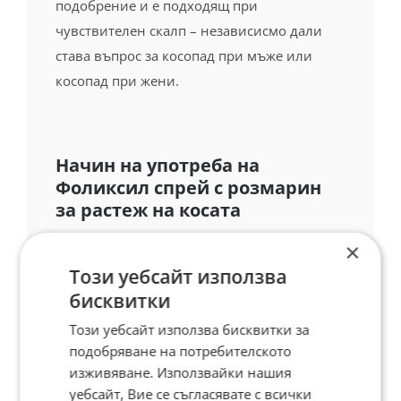
подобрение и е подходящ при
чувствителен скалп – независисмо дали
става въпрос за косопад при мъже или
косопад при жени.
Начин на употреба на
Фоликсил спрей с розмарин
за растеж на косата
Използването на Фоликсил розмарин е
×
лесно и удобно. Следвайте тези стъпки за
Този уебсайт използва
оптимални резултати:
бисквитки
Този уебсайт използва бисквитки за
Уверете се, че скалпът ви е сух и чист,
подобряване на потребителското
преди да приложите спрея.
изживяване. Използвайки нашия
Разделете косата си на части, за да
уебсайт, Вие се съгласявате с всички