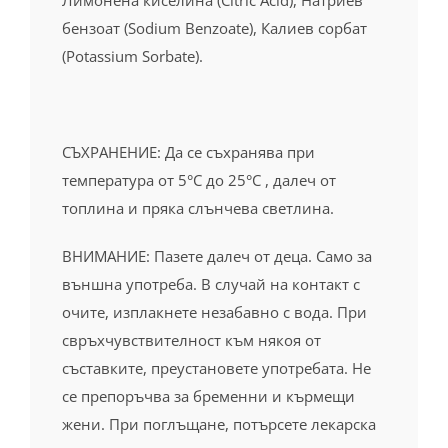
Лимонена киселина (Citric Acid), Натриев
бензоат (Sodium Benzoate), Калиев сорбат
(Potassium Sorbate).
СЪХРАНЕНИЕ:
Да се съхранява при
температура от 5°C до 25°C , далеч от
топлина и пряка
слънчева светлина.
ВНИМАНИЕ: Пазете далеч от деца. Само за
външна употреба. В случай на контакт с
очите, изплакнете незабавно с вода. При
свръхчувствителност към някоя от
съставките, преустановете употребата. Не
се препоръчва за бременни и кърмещи
жени. При поглъщане, потърсете лекарска