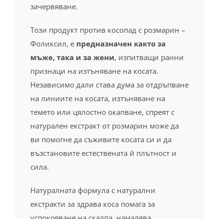
зачервяване.
Този продукт против косопад с розмарин –
Фоликсил, е
предназначен както
за
мъже, така и за жени
, изпитващи ранни
признаци на изтъняване на косата.
Независимо дали става дума за отдръпване
на линиите на косата, изтъняване на
темето или цялостно окапване, спреят с
натурален екстракт от розмарин може да
ви помогне да съживите косата си и да
възстановите естествената й плътност и
сила.
Натуралната формула с натурални
екстракти за здрава коса помага за
успокояване на скалпа, намалява