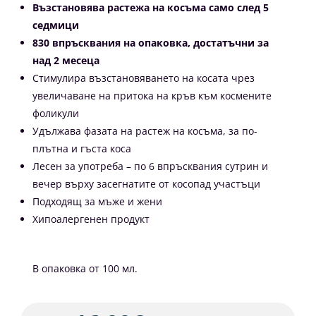
Възстановява растежа на косъма само след 5
седмици
830 впръсквания на опаковка, достатъчни за
над 2 месеца
Стимулира възстановяването на косата чрез
увеличаване на притока на кръв към космените
фоликули
Удължава фазата на растеж на косъма, за по-
плътна и гъста коса
Лесен за употреба – по 6 впръсквания сутрин и
вечер върху засегнатите от косопад участъци
Подходящ за мъже и жени
Хипоалергенен продукт
В опаковка от 100 мл.