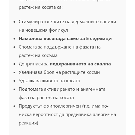
растеж на косата са:
Стимулира клетките на дермалните папили
на човешкия фоликул
Намалява косопада само за 5 седмици
Спомага за поддържане на фазата на
растеж на косъма
Допринася за
подхранването на скалпа
Увеличава броя на растящите косми
Удължава живота на косата
Подпомага активирането и анагенната
фаза на растеж на косата
Продуктът е хипоалергичен (т.е. има по-
ниска вероятност да предизвика алергична
реакция)