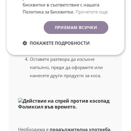
разкриете зоните, където
бисквитки в съответствие с нашата
изтъняването на косата е най-
Политика за Бисквитки.
Прочетете още
забележимо.
Правете по
6 впръсквания сутрин и
ПРИЕМАМ ВСИЧКИ
вечер върху засегнатите от
косопад участъци
и втрийте. Не се
ПОКАЖЕТЕ ПОДРОБНОСТИ
изисква изплакване.
Оставете разтвора да изсъхне
напълно, преди да оформите или
нанесете други продукти за коса.
Необходима е
продължителна употреба
,