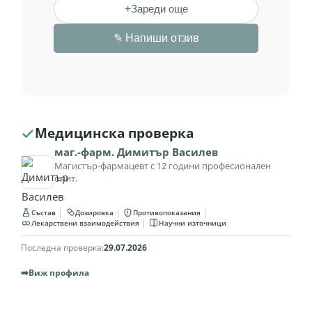
+
Зареди още
✎
Напиши отзив
Медицинска проверка
маг.-фарм. Димитър Василев
Магистър-фармацевт с 12 години професионален
опит.
Състав
Дозировка
Противопоказания
Лекарствени взаимодействия
Научни източници
Последна проверка:
29.07.2026
➡️
Виж профила