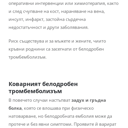
оперативни интервенции или химиотерапия, както
и след счупване на кост, нараняване на вена,
инсулт, инфаркт, застойна сърдечна
недостатъчност и други заболявания.
Риск съществува и за мъжете и жените, чиито
кръвни роднини са засегнати от белодробен
тромбемболизъм.
Коварният белодробен
тромбемболизъм
В повечето случаи настъпват
задух и гръдна
болка
, която се влошава при физическо
натоварване, но белодробната емболия може да
протече и без явни симптоми. Проявите й варират