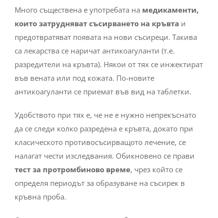
Много съществена е употребата на
медикаменти,
които затрудняват съсирването на кръвта
и
предотвратяват появата на нови съсиреци. Такива
са лекарства се наричат антикоагуланти (т.е.
разредители на кръвта). Някои от тях се инжектират
във вената или под кожата. По-новите
антикоагуланти се приемат във вид на таблетки.
Удобството при тях е, че не е нужно непрекъснато
да се следи колко разредена е кръвта, докато при
класическото противосъсирващото лечение, се
налагат чести изследвания. Обикновено се прави
тест за протромбиново време
, чрез който се
определя периодът за образуване на съсирек в
кръвна проба.