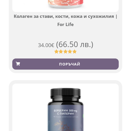
Колаген за стави, кости, кожа и сухожилия |
For Life
(66.50 лв.)
34.00
€
Оценен
923
4.83
от 5,
ПОРЪЧАЙ
базирано
на
потребителски
оценки