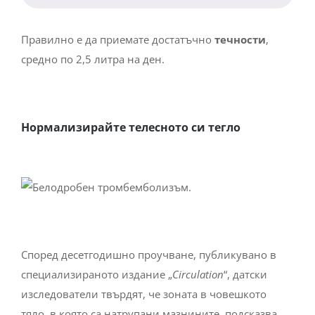
Правилно е да приемате достатъчно
течности
,
средно по 2,5 литра на ден.
Нормализирайте телесното си тегло
Според десетгодишно проучване, публикувано в
специализираното издание „
Circulation
“, датски
изследователи твърдят, че зоната в човешкото
тяло, в която са натрупани мазнините, подсказва