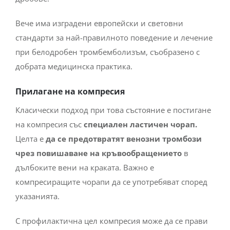
Вече има изградени европейски и световни
стандарти за най-правилното поведение и лечение
при белодробен тромбемболизъм, съобразено с
добрата медицинска практика.
Прилагане на компресия
Класически подход при това състояние е постигане
на компресия със
специален ластичен чорап.
Целта е
да се предотвратят венозни тромбози
чрез повишаване на кръвообращението
в
дълбоките вени на краката. Важно е
компресиращите чорапи да се употребяват според
указанията.
С профилактична цел компресия може да се прави