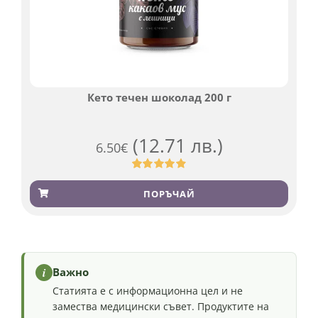
Кето течен шоколад 200 г
(12.71 лв.)
6.50
€
Оценен
501
4.91
от 5,
ПОРЪЧАЙ
базирано на
потребителски
оценки
i
Важно
Статията е с информационна цел и не
замества медицински съвет. Продуктите на