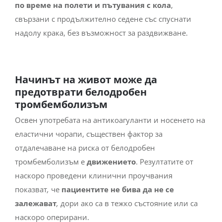
по време на полети и пътувания с кола
,
свързани с продължително седене със спуснати
надолу крака, без възможност за раздвижване.
Начинът на живот може да
предотврати белодробен
тромбемболизъм
Освен употребата на антикоагуланти и носенето на
еластични чорапи, съществен фактор за
отдалечаване на риска от белодробен
тромбемболизъм е
движението
. Резултатите от
наскоро проведени клинични проучвания
показват
,
че
пациентите не бива да не се
залежават
,
дори ако са в тежко състояние или са
наскоро оперирани.