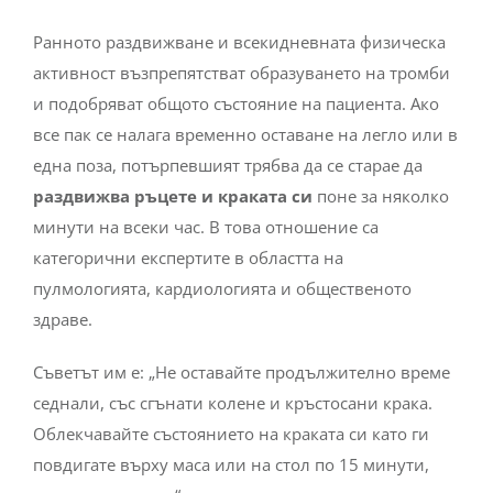
Ранното раздвижване и всекидневната физическа
активност възпрепятстват образуването на тромби
и подобряват общото състояние на пациента. Ако
все пак се налага временно оставане на легло или в
една поза, потърпевшият трябва да се старае да
раздвижва ръцете и краката си
поне за няколко
минути на всеки час. В това отношение са
категорични експертите в областта на
пулмологията, кардиологията и общественото
здраве.
Съветът им е: „Не оставайте продължително време
седнали, със сгънати колене и кръстосани крака.
Облекчавайте състоянието на краката си като ги
повдигате върху маса или на стол по 15 минути,