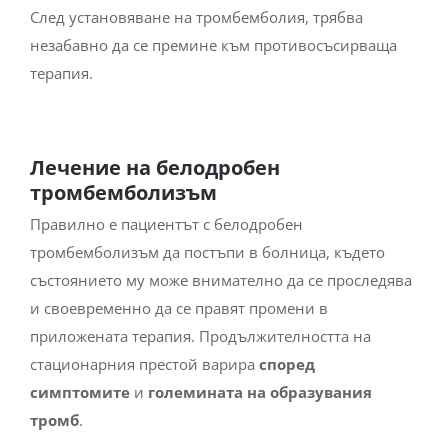
След установяване на тромбемболия, трябва
незабавно да се премине към противосъсирваща
терапия.
Лечение на белодробен
тромбемболизъм
Правилно е пациентът с белодробен
тромбемболизъм да постъпи в болница, където
състоянието му може внимателно да се проследява
и своевременно да се правят промени в
приложената терапия. Продължителността на
стационарния престой варира
според
симптомите
и
големината на образувания
тромб
.