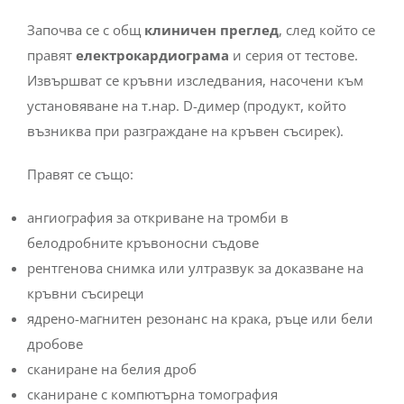
Започва се с общ
клиничен преглед
, след който се
правят
електрокардиограма
и серия от тестове.
Извършват се кръвни изследвания, насочени към
установяване на т.нар. D-димер (продукт, който
възниква при разграждане на кръвен съсирек).
Правят се също:
ангиография за откриване на тромби в
белодробните кръвоносни съдове
рентгенова снимка или ултразвук за доказване на
кръвни съсиреци
ядрено-магнитен резонанс на крака, ръце или бели
дробове
сканиране на белия дроб
сканиране с компютърна томография