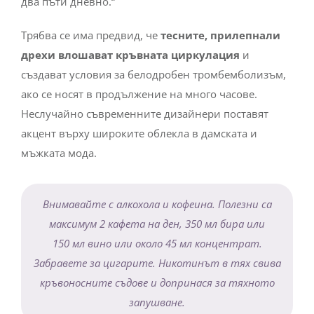
два пъти дневно.“
Трябва се има предвид, че
тесните, прилепнали
дрехи влошават кръвната циркулация
и
създават условия за белодробен тромбемболизъм,
ако се носят в продължение на много часове.
Неслучайно съвременните дизайнери поставят
акцент върху широките облекла в дамската и
мъжката мода.
Внимавайте с алкохола и кофеина. Полезни са
максимум 2 кафета на ден, 350 мл бира или
150
мл
вино
или около 45 мл концентрат.
Забравете за цигарите. Никотинът в тях свива
кръвоносните съдове и допринася за тяхното
запушване.