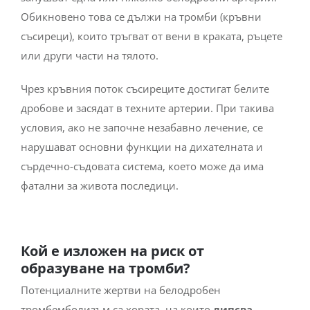
Обикновено това се дължи на тромби (кръвни
съсиреци), които тръгват от вени в краката, ръцете
или други части на тялото.
Чрез кръвния поток съсиреците достигат белите
дробове и засядат в техните артерии. При такива
условия, ако не започне незабавно лечение, се
нарушават основни функции на дихателната и
сърдечно-съдовата система, което може да има
фатални за живота последици.
Кой е изложен на риск от
образуване на тромби?
Потенциалните жертви на белодробен
тромбемболизъм са хората, на които
липсва