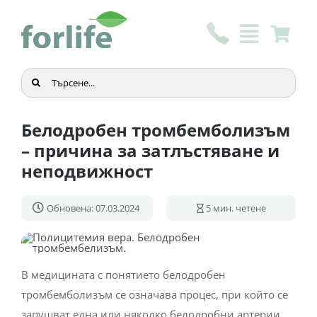
Skip
to
content
Търсене
...
Белодробен тромбемболизъм
– причина за затлъстяване и
неподвижност
Обновена: 07.03.2024
5
мин. четене
В медицината с понятието белодробен
тромбемболизъм се означава процес, при който се
запушват една или няколко белодробни артерии.