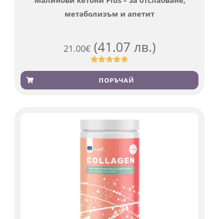
Малинови кетони Plus – за отслабване,
метаболизъм и апетит
(41.07 лв.)
21.00
€
Оценен
819
4.76
от 5,
ПОРЪЧАЙ
базирано
на
потребителски
оценки