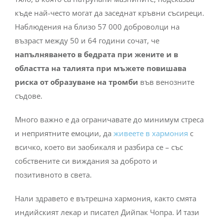
къде най-често могат да заседнат кръвни съсиреци.
Наблюдения на близо 57 000 доброволци на
възраст между 50 и 64 години сочат, че
напълняването в бедрата при жените и в
областта на талията при мъжете повишава
риска от образуване на тромби
във венозните
съдове.
Много важно е да ограничавате до минимум стреса
и неприятните емоции, да
живеете в хармония
с
всичко, което ви заобикаля и разбира се – със
собствените си виждания за доброто и
позитивното в света.
Нали здравето е вътрешна хармония, както смята
индийският лекар и писател Дийпак Чопра. И тази