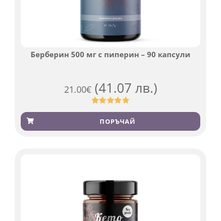
Берберин 500 мг с пиперин – 90 капсули
(41.07 лв.)
21.00
€
Оценен
369
4.84
от 5,
ПОРЪЧАЙ
базирано
на
потребителски
оценки