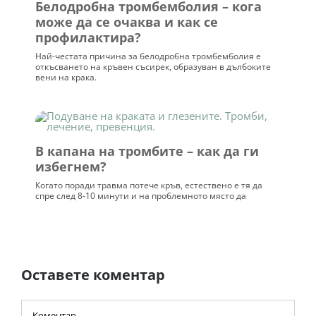
Белодробна тромбемболия – кога
може да се очаква и как се
профилактира?
Най-честата причина за белодробна тромбемболия е
откъсването на кръвен съсирек, образуван в дълбоките
вени на крака.
В капана на тромбите – как да ги
избегнем?
Когато поради травма потече кръв, естествено е тя да
спре след 8-10 минути и на проблемното място да
Оставете коментар
Comment