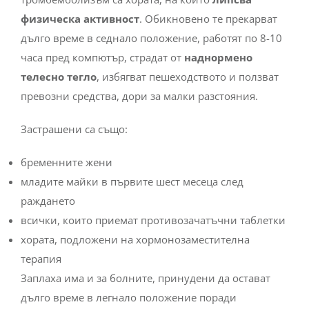
физическа активност
. Обикновено те прекарват
дълго време в седнало положение, работят по 8-10
часа пред компютър, страдат от
наднормено
телесно тегло
, избягват пешеходството и ползват
превозни средства, дори за малки разстояния.
Застрашени са също:
бременните жени
младите майки в първите шест месеца след
раждането
всички, които приемат противозачатъчни таблетки
хората, подложени на хормонозаместителна
терапия
Заплаха има и за болните, принудени да остават
дълго време в легнало положение поради