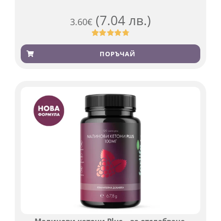
(7.04 лв.)
3.60
€
Оценен
185
4.79
от 5,
ПОРЪЧАЙ
базирано
на
потребителски
оценки