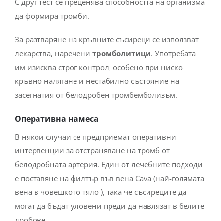
С друг тест се преценява способността на организма
да формира тромби.
За разтваряне на кръвните съсиреци се използват
лекарства, наречени
тромболитици
. Употребата
им изисква строг контрол, особено при ниско
кръвно налягане и нестабилно състояние на
засегнатия от белодробен тромбемболизъм.
Оперативна намеса
В някои случаи се предприемат оперативни
интервенции за отстраняване на тромб от
белодробната артерия. Един от лечебните подходи
е поставяне на филтър във вена Cava (най-голямата
вена в човешкото тяло ), така че съсиреците да
могат да бъдат уловени преди да навлязат в белите
дробове.